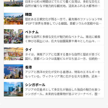
情報は
コンテンツ一覧
を参照してほしい。
人々、おいしいローカルフードやハワイアンミュージッ
ク）、タスマニアの美しい原生林やケアンズの熱帯雨林な
日本から約４時間ほどでたどり着く台湾は、多彩な文化と
ク、伝統的なフラダンスなど、すべてがハワイの魅力を彩
ど、見どころがたくさん。また、カフェやワイン、オージ
自然が織りなす魅力的な観光地。活気あふれる大都市の台
っている。訪れるたびに新しい発見と感動が待っているハ
ービーフなどの食文化も豊かで、美味しいものであふれて
北やノスタルジックな町並みが人気な九份（ジォウフェ
ワイを、存分に味わってほしい。 なお、新着のハワイ情報
韓国
いる。アクティビティも充実しており、サーフィンやダイ
ン）、静ひつな山岳地帯である台湾東部など、都市の喧騒
は
コンテンツ一覧
を参照してほしい。
ビング、ハイキングなど、アウトドア好きにはたまらな
と山間の静けさが共存しており、訪れる人に新しい発見と
歴史ある王朝文化が残る一方で、最先端のファッションやK
い。オーストラリアの多彩な魅力を存分に味わいつくそ
驚きをもたらしてくれる。また、奥深い台湾の食文化も魅
-POPで世界を席巻している韓国。首都ソウルの宮殿や伝統
う。 なお、新着のオーストラリア情報は
コンテンツ一覧
を
力で、夜市などの屋台グルメから高級料理、ヘルシーで美
家屋が並ぶエリアでは韓国の歴史と文化に浸ることがで
参照してほしい。
ベトナム
容にもいいと評判のスイーツなど、バラエティ豊かな料理
き、地方に足を延ばせば四季折々の自然美を楽しむことが
が味わえる。 なお、新着の台湾情報は
コンテンツ一覧
を参
できる。そして、キムチや焼肉、絶品のストリートフード
豊かな自然と多様な文化が魅力的なベトナム。南北に細長
照してほしい。
まで、さまざまな韓国料理が待っている。夜には、韓国な
く伸びる国土には、広大な田園風景や青々とした山々、世
らではのナイトライフも堪能できる。あたたかいホスピタ
界遺産に登録された壮大な自然景観が点在し、都市部では
タイ
リティに包まれながら、韓国の多彩な魅力を心ゆくまで味
急速な発展と共に伝統が息づく。ハノイの古い町並みやホ
わってみてほしい。 なお、新着の韓国情報は
コンテンツ一
ーチミン市のフランス統治時代の建物も、独特の雰囲気を
タイは、東南アジアに位置する豊かな自然と歴史が息づく
覧
を参照してほしい。
醸し出している。また、バラエティの豊かさとおいしさで
国だ。首都バンコクは高層ビルが立ち並ぶ一方、伝統的な
世界中の食通を魅了してやまないベトナム料理も魅力のひ
寺院や市場がいたるところに点在し、古きよき文化と現代
香港
とつ。フォーやバインミー、ベトナムコーヒーなどは、ぜ
の活気が交差している。北部ではチェンマイなどの山岳地
ひ現地で味わいたい。どの地域を訪れてもあたたかい人々
帯で自然と触れ合い、南部ではプーケットやクラビの美し
アジアと西洋の文化が交わる香港は、特有のエネルギーを
が旅行者を迎えてくれるので、きっと忘れられない旅にな
いビーチでリゾート気分を楽しむことができる。タイ料理
もっている。ヴィクトリア湾に広がる壮大な景色、近未来
るはずだ。 なお、新着のベトナム情報は
コンテンツ一覧
を
は世界的に有名で、屋台から高級レストランまで味覚を刺
的なアートスポット、そして歴史と現代が融合した町並
参照してほしい。
シンガポール
激する。気候は一年中温暖で、どの季節にも異なる楽しみ
み、どこを訪れても感動するはず。観光スポットが密集し
が待っている。親しみやすいタイの人々、仏教を中心とし
ており、効率よく見どころを回れるのも魅力。息をのむよ
アジアの交差点として多文化が融合した独自の魅力を放つ
た文化、そして多様な観光資源が、訪れる旅人を魅了し続
うな絶景から文化的な体験まで、香港を存分に楽しみ尽く
シンガポール。未来的な建築物が並ぶマリーナベイ、歴史
ける。 なお、新着のタイ情報は
コンテンツ一覧
を参照して
そう。 なお、新着の香港情報は
コンテンツ一覧
を参照して
と伝統を感じられるエスニックタウン、多数の緑豊かな公
ほしい。
ほしい。
園や自然保護区など、自然が調和した近代的な景観と文化
の多様性あふれるカラフルな町は、どこを歩いても新しい