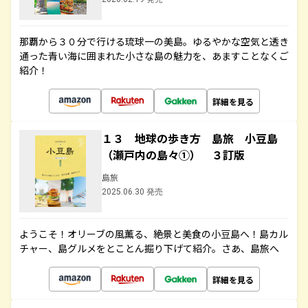
那覇から３０分で行ける琉球一の美島。ゆるやかな空気と透き
通った青い海に囲まれた小さな島の魅力を、あますことなくご
紹介！
詳細を見る
１３ 地球の歩き方 島旅 小豆島
（瀬戸内の島々①） ３訂版
島旅
2025.06.30 発売
ようこそ！オリーブの風薫る、絶景と美食の小豆島へ！島カル
チャー、島グルメをとことん掘り下げて紹介。さあ、島旅へ
詳細を見る