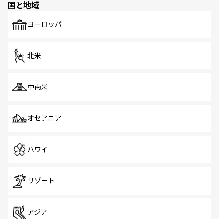
国と地域
発見がある。さらに、治安のよさや充実した公共交通機関
も、旅行者にとっては魅力的なポイント。グルメも豊富
で、ホーカーズは地元の風情を楽しめる外せないスポット
ヨーロッパ
だ。訪れる人を飽きさせないシンガポールで、多様な魅力
を体感しよう。 なお、新着のシンガポール情報は
コンテン
ツ一覧
を参照してほしい。
北米
中南米
オセアニア
ハワイ
リゾート
アジア