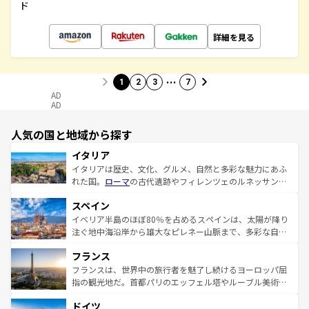
ド
詳細を見る
…
1
2
3
7
AD
AD
人気の国と地域から探す
イタリア
イタリアは歴史、文化、グルメ、自然と多彩な魅力にあふ
れた国。
ローマ
の古代遺跡やフィレンツェのルネッサンス
美術、ヴェネツィアの運河など、歴史あるスポットはもち
スペイン
ろん、トスカーナの美しい田園風景やアマルフィ海岸の絶
景など、自然景観も見逃せない。観光の合間には、本場の
イベリア半島のほぼ80％を占めるスペインは、太陽が降り
ピザやパスタなど、絶品のイタリア料理を堪能することも
注ぐ地中海沿岸から雄大なピレネー山脈まで、多彩な自然
できる。朝目覚めてから夜眠るまで、すべての瞬間を楽し
と文化が詰まったヨーロッパ屈指の旅行先だ。多様な地域
フランス
ませてくれるイタリアで、忘れられない旅をしてみよう！
文化が根付くこの国では、情熱的なフラメンコ、熱気あふ
なお、新着のイタリア情報は
コンテンツ一覧
を参照してほ
れる闘牛、そして美味しいタパスが生活の一部となってい
フランスは、世界中の旅行者を魅了し続けるヨーロッパ屈
しい。
る。首都マドリードの洗練された雰囲気や、バルセロナの
指の観光地だ。首都パリのエッフェル塔やルーブル美術館
アートに溢れた街角から、地方では古代ローマ遺跡や中世
といった象徴的なスポットから、田舎町の古風な美しさま
ドイツ
の城塞都市、穏やかなビーチリゾートまで多彩な表情を見
で、幅広い魅力が詰まっている。華麗な宮殿、歴史的な大