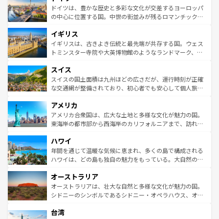
せる。地方によって風土や気候が異なるスペインはその個
聖堂、美しいビーチ、そして豊かな自然が、訪れる者を心
ドイツは、豊かな歴史と多彩な文化が交差するヨーロッパ
性で訪れる人を魅了する。 なお、新着のスペイン情報は
コ
から魅了する。また、フランスは美食の国としても知ら
の中心に位置する国。中世の街並みが残るロマンチック街
ンテンツ一覧
を参照してほしい。
れ、フランス料理はユネスコ無形文化遺産にも登録されて
道から、未来を先取りするようなモダンな都市まで多様な
イギリス
いる。シャンパンの発祥地であるランス、プロヴァンスの
顔を持つこの国は、どこを歩いても飽きることがない。ベ
香り高いラベンダー畑など、多彩な楽しみ方が可能だ。さ
ルリンの文化的活気、バイエルン州のアルプスの絶景、そ
イギリスは、古きよき伝統と最先端が共存する国。ウェス
らに、パリ以外の地域にも魅力が溢れており、どの街角に
してライン川沿いのワイン畑といった風景は必見。ビール
トミンスター寺院や大英博物館のようなランドマーク、歴
も豊かな歴史と文化が息づいている。パリ以外の個性あふ
とソーセージを味わいながら地元の人と過ごす楽しい時間
史ある大学都市、美しい丘陵地帯や牧歌的な風景など、エ
れる地方に足を運ぶとそれぞれで全く異なる文化を体験で
スイス
は、お酒好きな人にはぜひ体験してほしい。 なお、新着の
リアごとに異なる魅力がある。また、優雅なアフタヌーン
きるだろう。 なお、新着のフランス情報は
コンテンツ一覧
ドイツ情報は
コンテンツ一覧
を参照してほしい。
ティー、ビール好きにはたまらない英国パブ、サッカー観
スイスの国土面積は九州ほどの広さだが、運行時刻が正確
を参照してほしい。
戦など、本場だからこそできる体験も豊富。イギリスを旅
な交通網が整備されており、初心者でも安心して個人旅行
して楽しみつくそう。 なお、新着のイギリス情報は
コンテ
を楽しめる。日本同様に時刻表どおりの旅が可能だ。中世
アメリカ
ンツ一覧
を参照してほしい。
の建物がそのまま残る町や、スイスならではのユニークな
博物館もあり、アルプス観光だけでなく町歩きも満喫する
アメリカ合衆国は、広大な土地と多様な文化が魅力の国。
ことができる。国民の所得が高いため物価も高いが、旅行
東海岸の都市部から西海岸のカリフォルニアまで、訪れる
者向けの交通パス提供のサービスもあり、うまく活用すれ
場所ごとに異なる風景と体験が待っている。ニューヨーク
ハワイ
ば市内交通費無料で観光を楽しむこともできる。 なお、新
のような巨大都市は、観光、ショッピング、エンターテイ
着のスイス情報は
コンテンツ一覧
を参照してほしい。
ンメントが詰まった刺激的なスポットだ。一方、アメリカ
年間を通じて温暖な気候に恵まれ、多くの島で構成される
西部には大自然が広がり、グランドキャニオンやイエロー
ハワイは、どの島も独自の魅力をもっている。大自然の神
ストーン国立公園といった絶景が堪能できる。さらに、南
秘を感じたいなら、火山が生み出した壮大な景観を誇るハ
オーストラリア
部のニューオーリンズでは、音楽と美食が融合した独特の
ワイ島は見逃せない。また、定番の観光地といえばオアフ
文化が魅力。旅行者はアメリカの各地域で異なる魅力を楽
島だが、静かな自然を求めるならマウイ島やカウアイ島が
オーストラリアは、壮大な自然と多様な文化が魅力の国。
しみながら、その多様性と豊かな歴史を感じることができ
おすすめ。エメラルドグリーンに輝く海をはじめ、豊かな
シドニーのシンボルであるシドニー・オペラハウス、オー
るだろう。車でのロードトリップや列車の旅も、アメリカ
文化や歴史が息づいている。「アロハスピリット」と呼ば
ストラリア東海岸北部に広がる大サンゴ礁地帯グレートバ
ならではの贅沢な旅のスタイルだ。 なお、新着のアメリカ
台湾
れるおもてなしの心で訪れる人々を迎えてくれるハワイの
リアリーフや大陸中央部にそびえるウルル（エアーズロッ