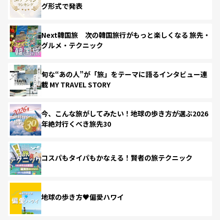
グ形式で発表
Next韓国旅 次の韓国旅行がもっと楽しくなる 旅先・
グルメ・テクニック
旬な“あの人”が「旅」をテーマに語るインタビュー連
載 MY TRAVEL STORY
今、こんな旅がしてみたい！地球の歩き方が選ぶ2026
年絶対行くべき旅先30
コスパもタイパもかなえる！賢者の旅テクニック
地球の歩き方♥偏愛ハワイ