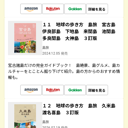
詳細を見る
１１ 地球の歩き方 島旅 宮古島
伊良部島 下地島 来間島 池間島
多良間島 大神島 ３訂版
島旅
2024.12.05 発売
宮古諸島だけの完全ガイドブック！ 島絶景、島グルメ、島カ
ルチャーをとことん掘り下げて紹介。島の方からのおすすめ情
報も。
詳細を見る
１２ 地球の歩き方 島旅 久米島
渡名喜島 ３訂版
島旅
2026.02.19 発売