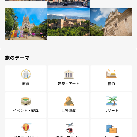
旅のテーマ
飲食
建築・アート
宿泊
イベント・観戦
世界遺産
リゾート