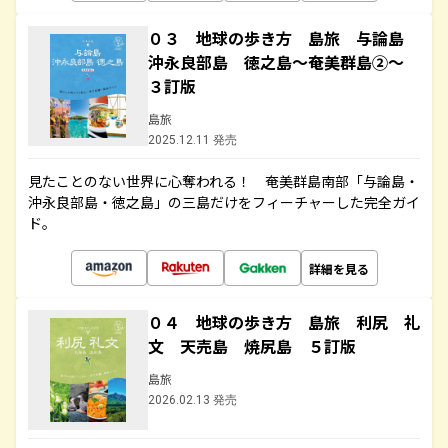
０３ 地球の歩き方 島旅 与論島
沖永良部島 徳之島～奄美群島②～
３訂版
島旅
2025.12.11 発売
見たことのない世界に心奪われる！ 奄美群島南部「与論島・
沖永良部島・徳之島」の三島だけをフィーチャーした完全ガイ
ド。
詳細を見る
０４ 地球の歩き方 島旅 利尻 礼
文 天売島 焼尻島 ５訂版
島旅
2026.02.13 発売