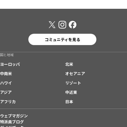
コミュニティを見る
国と地域
ヨーロッパ
北米
中南米
オセアニア
ハワイ
リゾート
アジア
中近東
アフリカ
日本
ウェブマガジン
特派員ブログ