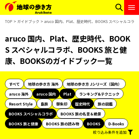
TOP
ガイドブック
aruco 国内、Plat、歴史時代、BOOKS スペシャルコ
aruco 国内、Plat、歴史時代、BOOK
S スペシャルコラボ、BOOKS 旅と健
康、BOOKSのガイドブック一覧
すべて
地球の歩き方 海外
地球の歩き方 Jシリーズ（国内）
aruco 海外
aruco 国内
Plat
ランキング&テクニック
Resort Style
島旅
御朱印
歴史時代
旅の図鑑
BOOKS スペシャルコラボ
BOOKS 旅の名言＆絶景
BOOKS 旅と健康
BOOKS 旅の読み物
BOOKS
D-Books
絞り込み条件を追加