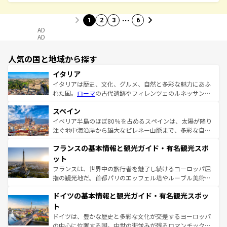
…
1
2
3
6
AD
AD
人気の国と地域から探す
イタリア
イタリアは歴史、文化、グルメ、自然と多彩な魅力にあふ
れた国。
ローマ
の古代遺跡やフィレンツェのルネッサンス
美術、ヴェネツィアの運河など、歴史あるスポットはもち
スペイン
ろん、トスカーナの美しい田園風景やアマルフィ海岸の絶
景など、自然景観も見逃せない。観光の合間には、本場の
イベリア半島のほぼ80％を占めるスペインは、太陽が降り
ピザやパスタなど、絶品のイタリア料理を堪能することも
注ぐ地中海沿岸から雄大なピレネー山脈まで、多彩な自然
できる。朝目覚めてから夜眠るまで、すべての瞬間を楽し
と文化が詰まったヨーロッパ屈指の旅行先だ。多様な地域
フランスの基本情報と観光ガイド・有名観光スポ
ませてくれるイタリアで、忘れられない旅をしてみよう！
文化が根付くこの国では、情熱的なフラメンコ、熱気あふ
なお、新着のイタリア情報は
コンテンツ一覧
を参照してほ
れる闘牛、そして美味しいタパスが生活の一部となってい
ット
しい。
る。首都マドリードの洗練された雰囲気や、バルセロナの
フランスは、世界中の旅行者を魅了し続けるヨーロッパ屈
アートに溢れた街角から、地方では古代ローマ遺跡や中世
指の観光地だ。首都パリのエッフェル塔やルーブル美術館
の城塞都市、穏やかなビーチリゾートまで多彩な表情を見
といった象徴的なスポットから、田舎町の古風な美しさま
せる。地方によって風土や気候が異なるスペインはその個
ドイツの基本情報と観光ガイド・有名観光スポッ
で、幅広い魅力が詰まっている。華麗な宮殿、歴史的な大
性で訪れる人を魅了する。 なお、新着のスペイン情報は
コ
聖堂、美しいビーチ、そして豊かな自然が、訪れる者を心
ト
ンテンツ一覧
を参照してほしい。
から魅了する。また、フランスは美食の国としても知ら
ドイツは、豊かな歴史と多彩な文化が交差するヨーロッパ
れ、フランス料理はユネスコ無形文化遺産にも登録されて
の中心に位置する国。中世の街並みが残るロマンチック街