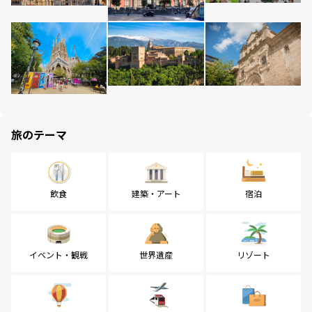
旅のテーマ
飲食
建築・アート
宿泊
イベント・観戦
世界遺産
リゾート