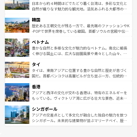
ク、伝統的なフラダンスなど、すべてがハワイの魅力を彩
ク）、タスマニアの美しい原生林やケアンズの熱帯雨林な
日本から約４時間ほどでたどり着く台湾は、多彩な文化と
っている。訪れるたびに新しい発見と感動が待っているハ
ど、見どころがたくさん。また、カフェやワイン、オージ
自然が織りなす魅力的な観光地。活気あふれる大都市の台
ワイを、存分に味わってほしい。 なお、新着のハワイ情報
ービーフなどの食文化も豊かで、美味しいものであふれて
北やノスタルジックな町並みが人気な九份（ジォウフェ
は
コンテンツ一覧
を参照してほしい。
韓国
いる。アクティビティも充実しており、サーフィンやダイ
ン）、静ひつな山岳地帯である台湾東部など、都市の喧騒
ビング、ハイキングなど、アウトドア好きにはたまらな
と山間の静けさが共存しており、訪れる人に新しい発見と
歴史ある王朝文化が残る一方で、最先端のファッションやK
い。オーストラリアの多彩な魅力を存分に味わいつくそ
驚きをもたらしてくれる。また、奥深い台湾の食文化も魅
-POPで世界を席巻している韓国。首都ソウルの宮殿や伝統
う。 なお、新着のオーストラリア情報は
コンテンツ一覧
を
力で、夜市などの屋台グルメから高級料理、ヘルシーで美
家屋が並ぶエリアでは韓国の歴史と文化に浸ることがで
参照してほしい。
ベトナム
容にもいいと評判のスイーツなど、バラエティ豊かな料理
き、地方に足を延ばせば四季折々の自然美を楽しむことが
が味わえる。 なお、新着の台湾情報は
コンテンツ一覧
を参
できる。そして、キムチや焼肉、絶品のストリートフード
豊かな自然と多様な文化が魅力的なベトナム。南北に細長
照してほしい。
まで、さまざまな韓国料理が待っている。夜には、韓国な
く伸びる国土には、広大な田園風景や青々とした山々、世
らではのナイトライフも堪能できる。あたたかいホスピタ
界遺産に登録された壮大な自然景観が点在し、都市部では
タイ
リティに包まれながら、韓国の多彩な魅力を心ゆくまで味
急速な発展と共に伝統が息づく。ハノイの古い町並みやホ
わってみてほしい。 なお、新着の韓国情報は
コンテンツ一
ーチミン市のフランス統治時代の建物も、独特の雰囲気を
タイは、東南アジアに位置する豊かな自然と歴史が息づく
覧
を参照してほしい。
醸し出している。また、バラエティの豊かさとおいしさで
国だ。首都バンコクは高層ビルが立ち並ぶ一方、伝統的な
世界中の食通を魅了してやまないベトナム料理も魅力のひ
寺院や市場がいたるところに点在し、古きよき文化と現代
香港
とつ。フォーやバインミー、ベトナムコーヒーなどは、ぜ
の活気が交差している。北部ではチェンマイなどの山岳地
ひ現地で味わいたい。どの地域を訪れてもあたたかい人々
帯で自然と触れ合い、南部ではプーケットやクラビの美し
アジアと西洋の文化が交わる香港は、特有のエネルギーを
が旅行者を迎えてくれるので、きっと忘れられない旅にな
いビーチでリゾート気分を楽しむことができる。タイ料理
もっている。ヴィクトリア湾に広がる壮大な景色、近未来
るはずだ。 なお、新着のベトナム情報は
コンテンツ一覧
を
は世界的に有名で、屋台から高級レストランまで味覚を刺
的なアートスポット、そして歴史と現代が融合した町並
参照してほしい。
シンガポール
激する。気候は一年中温暖で、どの季節にも異なる楽しみ
み、どこを訪れても感動するはず。観光スポットが密集し
が待っている。親しみやすいタイの人々、仏教を中心とし
ており、効率よく見どころを回れるのも魅力。息をのむよ
アジアの交差点として多文化が融合した独自の魅力を放つ
た文化、そして多様な観光資源が、訪れる旅人を魅了し続
うな絶景から文化的な体験まで、香港を存分に楽しみ尽く
シンガポール。未来的な建築物が並ぶマリーナベイ、歴史
ける。 なお、新着のタイ情報は
コンテンツ一覧
を参照して
そう。 なお、新着の香港情報は
コンテンツ一覧
を参照して
と伝統を感じられるエスニックタウン、多数の緑豊かな公
ほしい。
ほしい。
園や自然保護区など、自然が調和した近代的な景観と文化
の多様性あふれるカラフルな町は、どこを歩いても新しい