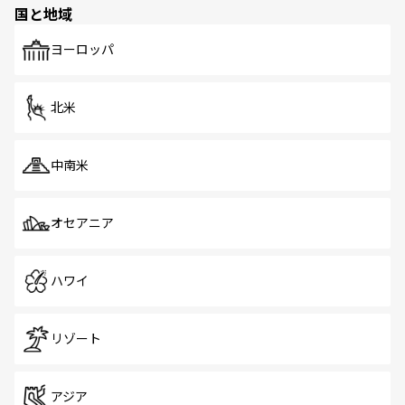
国と地域
発見がある。さらに、治安のよさや充実した公共交通機関
も、旅行者にとっては魅力的なポイント。グルメも豊富
で、ホーカーズは地元の風情を楽しめる外せないスポット
ヨーロッパ
だ。訪れる人を飽きさせないシンガポールで、多様な魅力
を体感しよう。 なお、新着のシンガポール情報は
コンテン
ツ一覧
を参照してほしい。
北米
中南米
オセアニア
ハワイ
リゾート
アジア