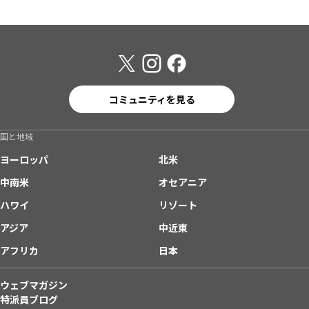
コミュニティを見る
国と地域
ヨーロッパ
北米
中南米
オセアニア
ハワイ
リゾート
アジア
中近東
アフリカ
日本
ウェブマガジン
特派員ブログ