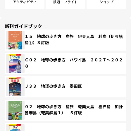
アクティビティ
鉄道・フライト
ショップ
新刊ガイドブック
１５ 地球の歩き方 島旅 伊豆大島 利島（伊豆諸
島①）３訂版
Ｃ０２ 地球の歩き方 ハワイ島 ２０２７～２０２
８
Ｊ３３ 地球の歩き方 墨田区
０２ 地球の歩き方 島旅 奄美大島 喜界島 加計
呂麻島（奄美群島１） ５訂版