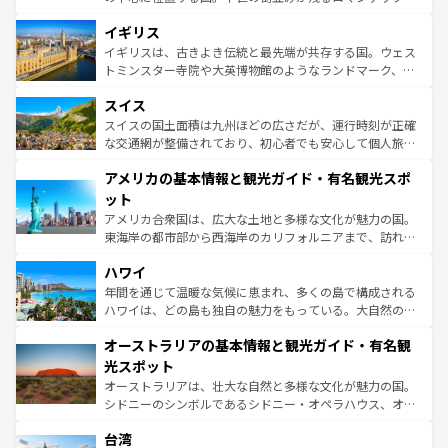
いる。シャンパンの発祥地であるランス、プロヴァンスの
道から、未来を先取りするようなモダンな都市まで多様な
香り高いラベンダー畑など、多彩な楽しみ方が可能だ。さ
イギリス
顔を持つこの国は、どこを歩いても飽きることがない。ベ
らに、パリ以外の地域にも魅力が溢れており、どの街角に
ルリンの文化的活気、バイエルン州のアルプスの絶景、そ
イギリスは、古きよき伝統と最先端が共存する国。ウェス
も豊かな歴史と文化が息づいている。パリ以外の個性あふ
してライン川沿いのワイン畑といった風景は必見。ビール
トミンスター寺院や大英博物館のようなランドマーク、歴
れる地方に足を運ぶとそれぞれで全く異なる文化を体験で
とソーセージを味わいながら地元の人と過ごす楽しい時間
史ある大学都市、美しい丘陵地帯や牧歌的な風景など、エ
きるだろう。 なお、新着のフランス情報は
コンテンツ一覧
スイス
は、お酒好きな人にはぜひ体験してほしい。 なお、新着の
リアごとに異なる魅力がある。また、優雅なアフタヌーン
を参照してほしい。
ドイツ情報は
コンテンツ一覧
を参照してほしい。
ティー、ビール好きにはたまらない英国パブ、サッカー観
スイスの国土面積は九州ほどの広さだが、運行時刻が正確
戦など、本場だからこそできる体験も豊富。イギリスを旅
な交通網が整備されており、初心者でも安心して個人旅行
して楽しみつくそう。 なお、新着のイギリス情報は
コンテ
を楽しめる。日本同様に時刻表どおりの旅が可能だ。中世
アメリカの基本情報と観光ガイド・有名観光スポ
ンツ一覧
を参照してほしい。
の建物がそのまま残る町や、スイスならではのユニークな
博物館もあり、アルプス観光だけでなく町歩きも満喫する
ット
ことができる。国民の所得が高いため物価も高いが、旅行
アメリカ合衆国は、広大な土地と多様な文化が魅力の国。
者向けの交通パス提供のサービスもあり、うまく活用すれ
東海岸の都市部から西海岸のカリフォルニアまで、訪れる
ば市内交通費無料で観光を楽しむこともできる。 なお、新
場所ごとに異なる風景と体験が待っている。ニューヨーク
着のスイス情報は
コンテンツ一覧
を参照してほしい。
ハワイ
のような巨大都市は、観光、ショッピング、エンターテイ
ンメントが詰まった刺激的なスポットだ。一方、アメリカ
年間を通じて温暖な気候に恵まれ、多くの島で構成される
西部には大自然が広がり、グランドキャニオンやイエロー
ハワイは、どの島も独自の魅力をもっている。大自然の神
ストーン国立公園といった絶景が堪能できる。さらに、南
秘を感じたいなら、火山が生み出した壮大な景観を誇るハ
オーストラリアの基本情報と観光ガイド・有名観
部のニューオーリンズでは、音楽と美食が融合した独特の
ワイ島は見逃せない。また、定番の観光地といえばオアフ
文化が魅力。旅行者はアメリカの各地域で異なる魅力を楽
島だが、静かな自然を求めるならマウイ島やカウアイ島が
光スポット
しみながら、その多様性と豊かな歴史を感じることができ
おすすめ。エメラルドグリーンに輝く海をはじめ、豊かな
オーストラリアは、壮大な自然と多様な文化が魅力の国。
るだろう。車でのロードトリップや列車の旅も、アメリカ
文化や歴史が息づいている。「アロハスピリット」と呼ば
シドニーのシンボルであるシドニー・オペラハウス、オー
ならではの贅沢な旅のスタイルだ。 なお、新着のアメリカ
れるおもてなしの心で訪れる人々を迎えてくれるハワイの
ストラリア東海岸北部に広がる大サンゴ礁地帯グレートバ
情報は
コンテンツ一覧
を参照してほしい。
人々、おいしいローカルフードやハワイアンミュージッ
台湾
リアリーフや大陸中央部にそびえるウルル（エアーズロッ