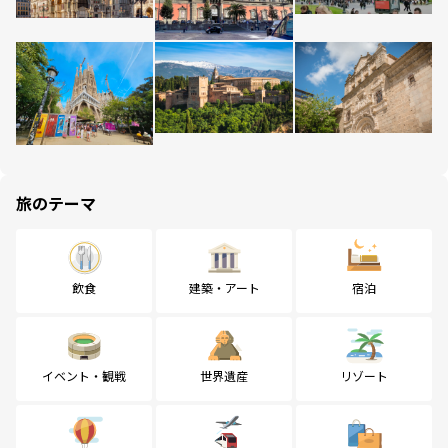
旅のテーマ
飲食
建築・アート
宿泊
イベント・観戦
世界遺産
リゾート