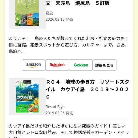
文 天売島 焼尻島 ５訂版
島旅
2026.02.13 発売
ようこそ！ 島の人たちが教えてくれた利尻・礼文の魅力を１
冊に凝縮。絶景スポットから遊び方、カルチャーまで。さあ、
島旅へ。
詳細を見る
Ｒ０４ 地球の歩き方 リゾートスタ
イル カウアイ島 ２０１９～２０２
０
Resort Style
2019.03.06 発売
カウアイ島だけを紹介したほかにない究極のガイド！ 美しい
大自然とレトロな町並み、そして神話が残るガーデン・アイラ