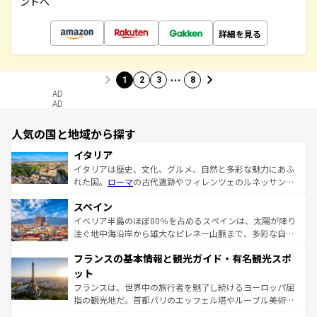
ンドへ
詳細を見る
…
1
2
3
8
AD
AD
人気の国と地域から探す
イタリア
イタリアは歴史、文化、グルメ、自然と多彩な魅力にあふ
れた国。
ローマ
の古代遺跡やフィレンツェのルネッサンス
美術、ヴェネツィアの運河など、歴史あるスポットはもち
スペイン
ろん、トスカーナの美しい田園風景やアマルフィ海岸の絶
景など、自然景観も見逃せない。観光の合間には、本場の
イベリア半島のほぼ80％を占めるスペインは、太陽が降り
ピザやパスタなど、絶品のイタリア料理を堪能することも
注ぐ地中海沿岸から雄大なピレネー山脈まで、多彩な自然
できる。朝目覚めてから夜眠るまで、すべての瞬間を楽し
と文化が詰まったヨーロッパ屈指の旅行先だ。多様な地域
フランスの基本情報と観光ガイド・有名観光スポ
ませてくれるイタリアで、忘れられない旅をしてみよう！
文化が根付くこの国では、情熱的なフラメンコ、熱気あふ
なお、新着のイタリア情報は
コンテンツ一覧
を参照してほ
れる闘牛、そして美味しいタパスが生活の一部となってい
ット
しい。
る。首都マドリードの洗練された雰囲気や、バルセロナの
フランスは、世界中の旅行者を魅了し続けるヨーロッパ屈
アートに溢れた街角から、地方では古代ローマ遺跡や中世
指の観光地だ。首都パリのエッフェル塔やルーブル美術館
の城塞都市、穏やかなビーチリゾートまで多彩な表情を見
といった象徴的なスポットから、田舎町の古風な美しさま