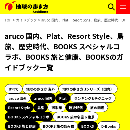
TOP
ガイドブック
aruco 国内、Plat、Resort Style、島旅、歴史時
aruco 国内、Plat、Resort Style、島
旅、歴史時代、BOOKS スペシャルコ
ラボ、BOOKS 旅と健康、BOOKSのガ
イドブック一覧
すべて
地球の歩き方 海外
地球の歩き方 Jシリーズ（国内）
aruco 海外
aruco 国内
Plat
ランキング&テクニック
Resort Style
島旅
御朱印
歴史時代
旅の図鑑
BOOKS スペシャルコラボ
BOOKS 旅の名言＆絶景
BOOKS 旅と健康
BOOKS 旅の読み物
BOOKS
D-Books