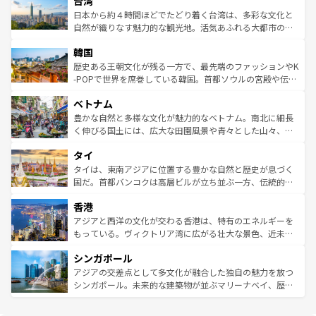
台湾
れるおもてなしの心で訪れる人々を迎えてくれるハワイの
リアリーフや大陸中央部にそびえるウルル（エアーズロッ
情報は
コンテンツ一覧
を参照してほしい。
人々、おいしいローカルフードやハワイアンミュージッ
ク）、タスマニアの美しい原生林やケアンズの熱帯雨林な
日本から約４時間ほどでたどり着く台湾は、多彩な文化と
ク、伝統的なフラダンスなど、すべてがハワイの魅力を彩
ど、見どころがたくさん。また、カフェやワイン、オージ
自然が織りなす魅力的な観光地。活気あふれる大都市の台
っている。訪れるたびに新しい発見と感動が待っているハ
ービーフなどの食文化も豊かで、美味しいものであふれて
北やノスタルジックな町並みが人気な九份（ジォウフェ
ワイを、存分に味わってほしい。 なお、新着のハワイ情報
韓国
いる。アクティビティも充実しており、サーフィンやダイ
ン）、静ひつな山岳地帯である台湾東部など、都市の喧騒
は
コンテンツ一覧
を参照してほしい。
ビング、ハイキングなど、アウトドア好きにはたまらな
と山間の静けさが共存しており、訪れる人に新しい発見と
歴史ある王朝文化が残る一方で、最先端のファッションやK
い。オーストラリアの多彩な魅力を存分に味わいつくそ
驚きをもたらしてくれる。また、奥深い台湾の食文化も魅
-POPで世界を席巻している韓国。首都ソウルの宮殿や伝統
う。 なお、新着のオーストラリア情報は
コンテンツ一覧
を
力で、夜市などの屋台グルメから高級料理、ヘルシーで美
家屋が並ぶエリアでは韓国の歴史と文化に浸ることがで
参照してほしい。
ベトナム
容にもいいと評判のスイーツなど、バラエティ豊かな料理
き、地方に足を延ばせば四季折々の自然美を楽しむことが
が味わえる。 なお、新着の台湾情報は
コンテンツ一覧
を参
できる。そして、キムチや焼肉、絶品のストリートフード
豊かな自然と多様な文化が魅力的なベトナム。南北に細長
照してほしい。
まで、さまざまな韓国料理が待っている。夜には、韓国な
く伸びる国土には、広大な田園風景や青々とした山々、世
らではのナイトライフも堪能できる。あたたかいホスピタ
界遺産に登録された壮大な自然景観が点在し、都市部では
タイ
リティに包まれながら、韓国の多彩な魅力を心ゆくまで味
急速な発展と共に伝統が息づく。ハノイの古い町並みやホ
わってみてほしい。 なお、新着の韓国情報は
コンテンツ一
ーチミン市のフランス統治時代の建物も、独特の雰囲気を
タイは、東南アジアに位置する豊かな自然と歴史が息づく
覧
を参照してほしい。
醸し出している。また、バラエティの豊かさとおいしさで
国だ。首都バンコクは高層ビルが立ち並ぶ一方、伝統的な
世界中の食通を魅了してやまないベトナム料理も魅力のひ
寺院や市場がいたるところに点在し、古きよき文化と現代
香港
とつ。フォーやバインミー、ベトナムコーヒーなどは、ぜ
の活気が交差している。北部ではチェンマイなどの山岳地
ひ現地で味わいたい。どの地域を訪れてもあたたかい人々
帯で自然と触れ合い、南部ではプーケットやクラビの美し
アジアと西洋の文化が交わる香港は、特有のエネルギーを
が旅行者を迎えてくれるので、きっと忘れられない旅にな
いビーチでリゾート気分を楽しむことができる。タイ料理
もっている。ヴィクトリア湾に広がる壮大な景色、近未来
るはずだ。 なお、新着のベトナム情報は
コンテンツ一覧
を
は世界的に有名で、屋台から高級レストランまで味覚を刺
的なアートスポット、そして歴史と現代が融合した町並
参照してほしい。
シンガポール
激する。気候は一年中温暖で、どの季節にも異なる楽しみ
み、どこを訪れても感動するはず。観光スポットが密集し
が待っている。親しみやすいタイの人々、仏教を中心とし
ており、効率よく見どころを回れるのも魅力。息をのむよ
アジアの交差点として多文化が融合した独自の魅力を放つ
た文化、そして多様な観光資源が、訪れる旅人を魅了し続
うな絶景から文化的な体験まで、香港を存分に楽しみ尽く
シンガポール。未来的な建築物が並ぶマリーナベイ、歴史
ける。 なお、新着のタイ情報は
コンテンツ一覧
を参照して
そう。 なお、新着の香港情報は
コンテンツ一覧
を参照して
と伝統を感じられるエスニックタウン、多数の緑豊かな公
ほしい。
ほしい。
園や自然保護区など、自然が調和した近代的な景観と文化