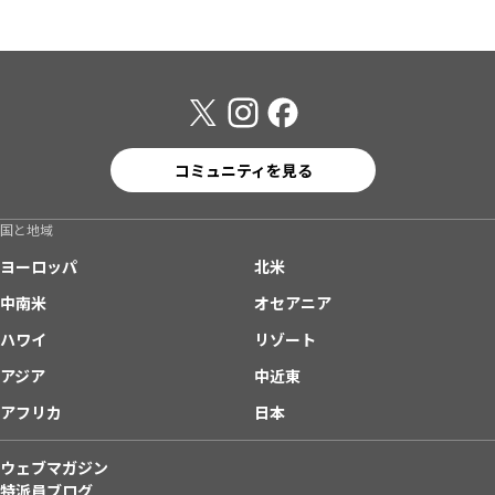
コミュニティを見る
国と地域
ヨーロッパ
北米
中南米
オセアニア
ハワイ
リゾート
アジア
中近東
アフリカ
日本
ウェブマガジン
特派員ブログ