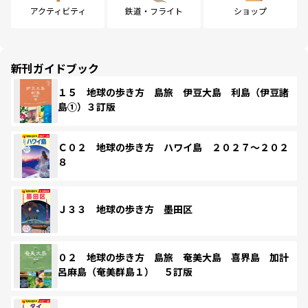
アクティビティ
鉄道・フライト
ショップ
新刊ガイドブック
１５ 地球の歩き方 島旅 伊豆大島 利島（伊豆諸
島①）３訂版
Ｃ０２ 地球の歩き方 ハワイ島 ２０２７～２０２
８
Ｊ３３ 地球の歩き方 墨田区
０２ 地球の歩き方 島旅 奄美大島 喜界島 加計
呂麻島（奄美群島１） ５訂版