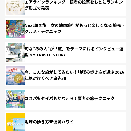
エアラインランキング 読者の投票をもとにランキン
グ形式で発表
Next韓国旅 次の韓国旅行がもっと楽しくなる 旅先・
グルメ・テクニック
旬な“あの人”が「旅」をテーマに語るインタビュー連
載 MY TRAVEL STORY
今、こんな旅がしてみたい！地球の歩き方が選ぶ2026
年絶対行くべき旅先30
コスパもタイパもかなえる！賢者の旅テクニック
地球の歩き方♥偏愛ハワイ