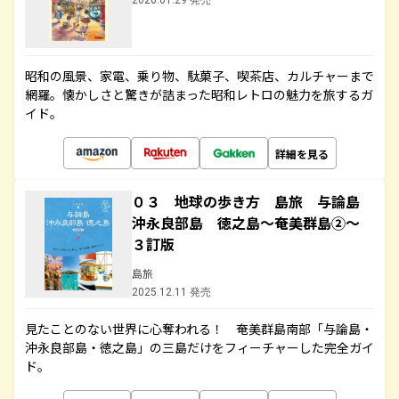
2026.01.29 発売
昭和の風景、家電、乗り物、駄菓子、喫茶店、カルチャーまで
網羅。懐かしさと驚きが詰まった昭和レトロの魅力を旅するガ
イド。
詳細を見る
０３ 地球の歩き方 島旅 与論島
沖永良部島 徳之島～奄美群島②～
３訂版
島旅
2025.12.11 発売
見たことのない世界に心奪われる！ 奄美群島南部「与論島・
沖永良部島・徳之島」の三島だけをフィーチャーした完全ガイ
ド。