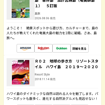
島 喜界島 加計呂麻島（奄美群島
１） ５訂版
島旅
2026.08.06 発売
ようこそ！ 絶景スポットから遊び方、カルチャーまで、島の
人たちが教えてくれた奄美大島の魅力を1冊に凝縮。さあ、島
旅へ。
詳細を見る
Ｒ０２ 地球の歩き方 リゾートスタ
イル ハワイ島 ２０１９～２０２０
Resort Style
2018.11.14 発売
ハワイ島のダイナミックな自然は訪れる人々を魅了します。パ
ワースポットも数多く、進化する自然派グルメも見逃せない！