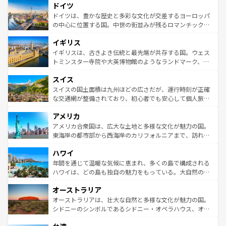
せる。地方によって風土や気候が異なるスペインはその個
ドイツ
で、幅広い魅力が詰まっている。華麗な宮殿、歴史的な大
性で訪れる人を魅了する。 なお、新着のスペイン情報は
コ
聖堂、美しいビーチ、そして豊かな自然が、訪れる者を心
ドイツは、豊かな歴史と多彩な文化が交差するヨーロッパ
ンテンツ一覧
を参照してほしい。
から魅了する。また、フランスは美食の国としても知ら
の中心に位置する国。中世の街並みが残るロマンチック街
れ、フランス料理はユネスコ無形文化遺産にも登録されて
道から、未来を先取りするようなモダンな都市まで多様な
イギリス
いる。シャンパンの発祥地であるランス、プロヴァンスの
顔を持つこの国は、どこを歩いても飽きることがない。ベ
香り高いラベンダー畑など、多彩な楽しみ方が可能だ。さ
ルリンの文化的活気、バイエルン州のアルプスの絶景、そ
イギリスは、古きよき伝統と最先端が共存する国。ウェス
らに、パリ以外の地域にも魅力が溢れており、どの街角に
してライン川沿いのワイン畑といった風景は必見。ビール
トミンスター寺院や大英博物館のようなランドマーク、歴
も豊かな歴史と文化が息づいている。パリ以外の個性あふ
とソーセージを味わいながら地元の人と過ごす楽しい時間
史ある大学都市、美しい丘陵地帯や牧歌的な風景など、エ
れる地方に足を運ぶとそれぞれで全く異なる文化を体験で
スイス
は、お酒好きな人にはぜひ体験してほしい。 なお、新着の
リアごとに異なる魅力がある。また、優雅なアフタヌーン
きるだろう。 なお、新着のフランス情報は
コンテンツ一覧
ドイツ情報は
コンテンツ一覧
を参照してほしい。
ティー、ビール好きにはたまらない英国パブ、サッカー観
スイスの国土面積は九州ほどの広さだが、運行時刻が正確
を参照してほしい。
戦など、本場だからこそできる体験も豊富。イギリスを旅
な交通網が整備されており、初心者でも安心して個人旅行
して楽しみつくそう。 なお、新着のイギリス情報は
コンテ
を楽しめる。日本同様に時刻表どおりの旅が可能だ。中世
アメリカ
ンツ一覧
を参照してほしい。
の建物がそのまま残る町や、スイスならではのユニークな
博物館もあり、アルプス観光だけでなく町歩きも満喫する
アメリカ合衆国は、広大な土地と多様な文化が魅力の国。
ことができる。国民の所得が高いため物価も高いが、旅行
東海岸の都市部から西海岸のカリフォルニアまで、訪れる
者向けの交通パス提供のサービスもあり、うまく活用すれ
場所ごとに異なる風景と体験が待っている。ニューヨーク
ハワイ
ば市内交通費無料で観光を楽しむこともできる。 なお、新
のような巨大都市は、観光、ショッピング、エンターテイ
着のスイス情報は
コンテンツ一覧
を参照してほしい。
ンメントが詰まった刺激的なスポットだ。一方、アメリカ
年間を通じて温暖な気候に恵まれ、多くの島で構成される
西部には大自然が広がり、グランドキャニオンやイエロー
ハワイは、どの島も独自の魅力をもっている。大自然の神
ストーン国立公園といった絶景が堪能できる。さらに、南
秘を感じたいなら、火山が生み出した壮大な景観を誇るハ
オーストラリア
部のニューオーリンズでは、音楽と美食が融合した独特の
ワイ島は見逃せない。また、定番の観光地といえばオアフ
文化が魅力。旅行者はアメリカの各地域で異なる魅力を楽
島だが、静かな自然を求めるならマウイ島やカウアイ島が
オーストラリアは、壮大な自然と多様な文化が魅力の国。
しみながら、その多様性と豊かな歴史を感じることができ
おすすめ。エメラルドグリーンに輝く海をはじめ、豊かな
シドニーのシンボルであるシドニー・オペラハウス、オー
るだろう。車でのロードトリップや列車の旅も、アメリカ
文化や歴史が息づいている。「アロハスピリット」と呼ば
ストラリア東海岸北部に広がる大サンゴ礁地帯グレートバ
ならではの贅沢な旅のスタイルだ。 なお、新着のアメリカ