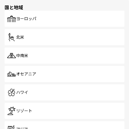
の多様性あふれるカラフルな町は、どこを歩いても新しい
国と地域
発見がある。さらに、治安のよさや充実した公共交通機関
も、旅行者にとっては魅力的なポイント。グルメも豊富
で、ホーカーズは地元の風情を楽しめる外せないスポット
ヨーロッパ
だ。訪れる人を飽きさせないシンガポールで、多様な魅力
を体感しよう。 なお、新着のシンガポール情報は
コンテン
ツ一覧
を参照してほしい。
北米
中南米
オセアニア
ハワイ
リゾート