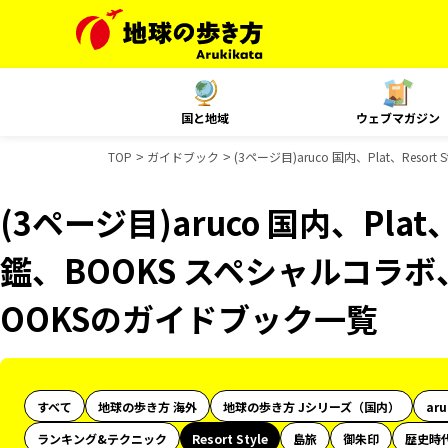
国と地域
ウェブマガジン
TOP
ガイドブック
(3ページ目)aruco 国内、Plat、Re
(3ページ目)aruco 国内、Plat、
鑑、BOOKS スペシャルコラボ
OOKSのガイドブック一覧
すべて
地球の歩き方 海外
地球の歩き方 Jシリーズ（国内）
ar
ランキング&テクニック
Resort Style
島旅
御朱印
歴史時