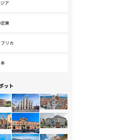
アジア
中近東
アフリカ
日本
ポット