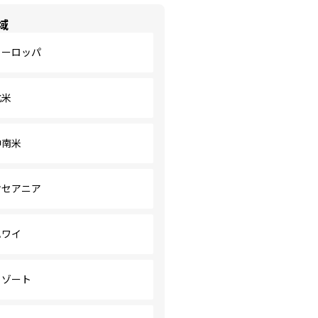
域
ヨーロッパ
北米
中南米
オセアニア
ハワイ
リゾート