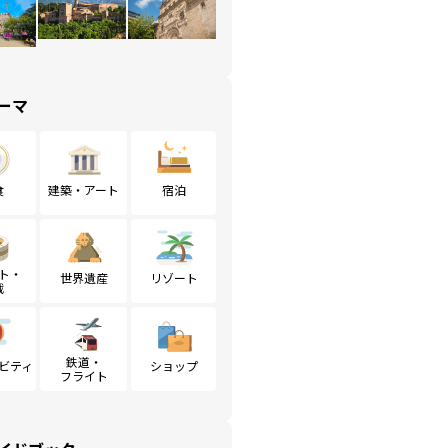
ーマ
食
建築・アート
宿泊
ト・
世界遺産
リゾート
戦
鉄道・
ビティ
ショップ
フライト