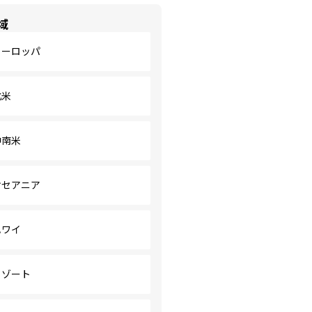
域
ヨーロッパ
北米
中南米
オセアニア
ハワイ
リゾート