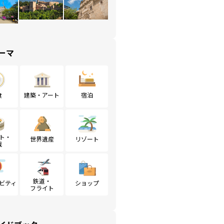
ーマ
食
建築・アート
宿泊
ト・
世界遺産
リゾート
戦
鉄道・
ビティ
ショップ
フライト