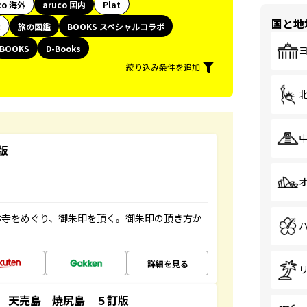
co 海外
aruco 国内
Plat
国と地
代
旅の図鑑
BOOKS スペシャルコラボ
BOOKS
D-Books
絞り込み条件を追加
版
お寺をめぐり、御朱印を頂く。御朱印の頂き方か
詳細を見る
 天売島 焼尻島 ５訂版