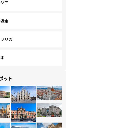
アジア
中近東
アフリカ
日本
ポット