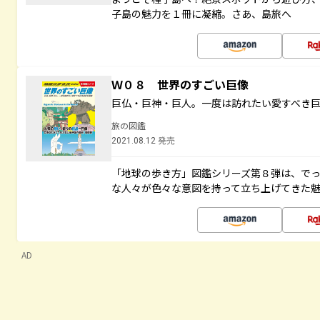
子島の魅力を１冊に凝縮。さあ、島旅へ
Ｗ０８ 世界のすごい巨像
巨仏・巨神・巨人。一度は訪れたい愛すべき
旅の図鑑
2021.08.12 発売
「地球の歩き方」図鑑シリーズ第８弾は、で
な人々が色々な意図を持って立ち上げてきた
AD