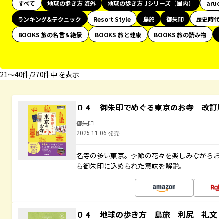
すべて
地球の歩き方 海外
地球の歩き方 Jシリーズ（国内）
aru
ランキング&テクニック
Resort Style
島旅
御朱印
歴史時
BOOKS 旅の名言＆絶景
BOOKS 旅と健康
BOOKS 旅の読み物
21〜40件/270件中 を表示
０４ 御朱印でめぐる東京のお寺 改訂
御朱印
2025.11.06 発売
名寺の多い東京。季節の花々を楽しみながら
ら御朱印に込められた意味を解説。
０４ 地球の歩き方 島旅 利尻 礼文