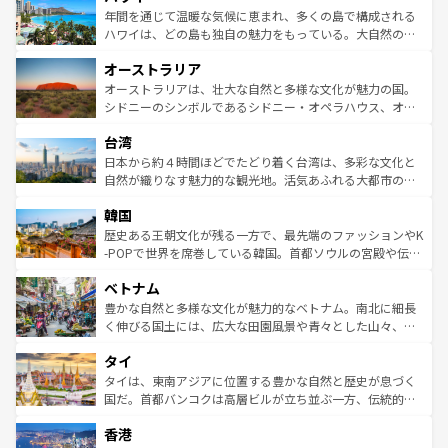
着のスイス情報は
コンテンツ一覧
を参照してほしい。
ンメントが詰まった刺激的なスポットだ。一方、アメリカ
年間を通じて温暖な気候に恵まれ、多くの島で構成される
西部には大自然が広がり、グランドキャニオンやイエロー
ハワイは、どの島も独自の魅力をもっている。大自然の神
ストーン国立公園といった絶景が堪能できる。さらに、南
秘を感じたいなら、火山が生み出した壮大な景観を誇るハ
オーストラリア
部のニューオーリンズでは、音楽と美食が融合した独特の
ワイ島は見逃せない。また、定番の観光地といえばオアフ
文化が魅力。旅行者はアメリカの各地域で異なる魅力を楽
島だが、静かな自然を求めるならマウイ島やカウアイ島が
オーストラリアは、壮大な自然と多様な文化が魅力の国。
しみながら、その多様性と豊かな歴史を感じることができ
おすすめ。エメラルドグリーンに輝く海をはじめ、豊かな
シドニーのシンボルであるシドニー・オペラハウス、オー
るだろう。車でのロードトリップや列車の旅も、アメリカ
文化や歴史が息づいている。「アロハスピリット」と呼ば
ストラリア東海岸北部に広がる大サンゴ礁地帯グレートバ
ならではの贅沢な旅のスタイルだ。 なお、新着のアメリカ
台湾
れるおもてなしの心で訪れる人々を迎えてくれるハワイの
リアリーフや大陸中央部にそびえるウルル（エアーズロッ
情報は
コンテンツ一覧
を参照してほしい。
人々、おいしいローカルフードやハワイアンミュージッ
ク）、タスマニアの美しい原生林やケアンズの熱帯雨林な
日本から約４時間ほどでたどり着く台湾は、多彩な文化と
ク、伝統的なフラダンスなど、すべてがハワイの魅力を彩
ど、見どころがたくさん。また、カフェやワイン、オージ
自然が織りなす魅力的な観光地。活気あふれる大都市の台
っている。訪れるたびに新しい発見と感動が待っているハ
ービーフなどの食文化も豊かで、美味しいものであふれて
北やノスタルジックな町並みが人気な九份（ジォウフェ
ワイを、存分に味わってほしい。 なお、新着のハワイ情報
韓国
いる。アクティビティも充実しており、サーフィンやダイ
ン）、静ひつな山岳地帯である台湾東部など、都市の喧騒
は
コンテンツ一覧
を参照してほしい。
ビング、ハイキングなど、アウトドア好きにはたまらな
と山間の静けさが共存しており、訪れる人に新しい発見と
歴史ある王朝文化が残る一方で、最先端のファッションやK
い。オーストラリアの多彩な魅力を存分に味わいつくそ
驚きをもたらしてくれる。また、奥深い台湾の食文化も魅
-POPで世界を席巻している韓国。首都ソウルの宮殿や伝統
う。 なお、新着のオーストラリア情報は
コンテンツ一覧
を
力で、夜市などの屋台グルメから高級料理、ヘルシーで美
家屋が並ぶエリアでは韓国の歴史と文化に浸ることがで
参照してほしい。
ベトナム
容にもいいと評判のスイーツなど、バラエティ豊かな料理
き、地方に足を延ばせば四季折々の自然美を楽しむことが
が味わえる。 なお、新着の台湾情報は
コンテンツ一覧
を参
できる。そして、キムチや焼肉、絶品のストリートフード
豊かな自然と多様な文化が魅力的なベトナム。南北に細長
照してほしい。
まで、さまざまな韓国料理が待っている。夜には、韓国な
く伸びる国土には、広大な田園風景や青々とした山々、世
らではのナイトライフも堪能できる。あたたかいホスピタ
界遺産に登録された壮大な自然景観が点在し、都市部では
タイ
リティに包まれながら、韓国の多彩な魅力を心ゆくまで味
急速な発展と共に伝統が息づく。ハノイの古い町並みやホ
わってみてほしい。 なお、新着の韓国情報は
コンテンツ一
ーチミン市のフランス統治時代の建物も、独特の雰囲気を
タイは、東南アジアに位置する豊かな自然と歴史が息づく
覧
を参照してほしい。
醸し出している。また、バラエティの豊かさとおいしさで
国だ。首都バンコクは高層ビルが立ち並ぶ一方、伝統的な
世界中の食通を魅了してやまないベトナム料理も魅力のひ
寺院や市場がいたるところに点在し、古きよき文化と現代
香港
とつ。フォーやバインミー、ベトナムコーヒーなどは、ぜ
の活気が交差している。北部ではチェンマイなどの山岳地