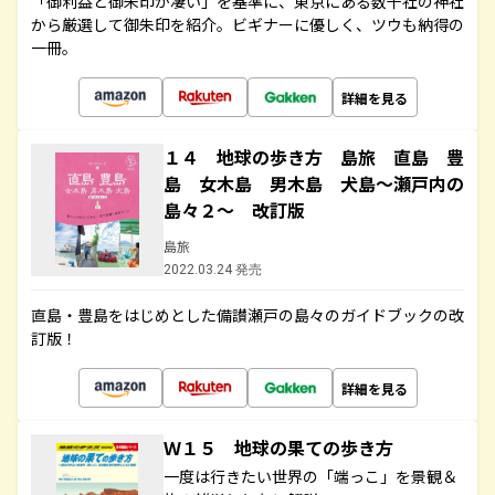
「御利益と御朱印が凄い」を基準に、東京にある数千社の神社
から厳選して御朱印を紹介。ビギナーに優しく、ツウも納得の
一冊。
詳細を見る
１４ 地球の歩き方 島旅 直島 豊
島 女木島 男木島 犬島～瀬戸内の
島々２～ 改訂版
島旅
2022.03.24 発売
直島・豊島をはじめとした備讃瀬戸の島々のガイドブックの改
訂版！
詳細を見る
Ｗ１５ 地球の果ての歩き方
一度は行きたい世界の「端っこ」を景観＆