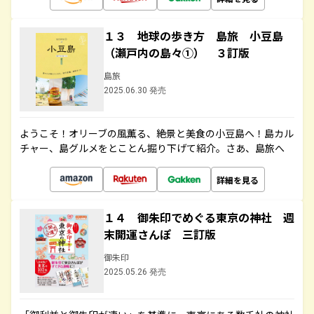
１３ 地球の歩き方 島旅 小豆島
（瀬戸内の島々①） ３訂版
島旅
2025.06.30 発売
ようこそ！オリーブの風薫る、絶景と美食の小豆島へ！島カル
チャー、島グルメをとことん掘り下げて紹介。さあ、島旅へ
詳細を見る
１４ 御朱印でめぐる東京の神社 週
末開運さんぽ 三訂版
御朱印
2025.05.26 発売