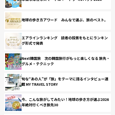
地球の歩き方アワード みんなで選ぶ、旅のベスト。
エアラインランキング 読者の投票をもとにランキン
グ形式で発表
Next韓国旅 次の韓国旅行がもっと楽しくなる 旅先・
グルメ・テクニック
旬な“あの人”が「旅」をテーマに語るインタビュー連
載 MY TRAVEL STORY
今、こんな旅がしてみたい！地球の歩き方が選ぶ2026
年絶対行くべき旅先30