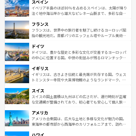
スペイン
ろん、トスカーナの美しい田園風景やアマルフィ海岸の絶
景など、自然景観も見逃せない。観光の合間には、本場の
イベリア半島のほぼ80％を占めるスペインは、太陽が降り
ピザやパスタなど、絶品のイタリア料理を堪能することも
注ぐ地中海沿岸から雄大なピレネー山脈まで、多彩な自然
できる。朝目覚めてから夜眠るまで、すべての瞬間を楽し
と文化が詰まったヨーロッパ屈指の旅行先だ。多様な地域
フランス
ませてくれるイタリアで、忘れられない旅をしてみよう！
文化が根付くこの国では、情熱的なフラメンコ、熱気あふ
なお、新着のイタリア情報は
コンテンツ一覧
を参照してほ
れる闘牛、そして美味しいタパスが生活の一部となってい
フランスは、世界中の旅行者を魅了し続けるヨーロッパ屈
しい。
る。首都マドリードの洗練された雰囲気や、バルセロナの
指の観光地だ。首都パリのエッフェル塔やルーブル美術館
アートに溢れた街角から、地方では古代ローマ遺跡や中世
といった象徴的なスポットから、田舎町の古風な美しさま
ドイツ
の城塞都市、穏やかなビーチリゾートまで多彩な表情を見
で、幅広い魅力が詰まっている。華麗な宮殿、歴史的な大
せる。地方によって風土や気候が異なるスペインはその個
聖堂、美しいビーチ、そして豊かな自然が、訪れる者を心
ドイツは、豊かな歴史と多彩な文化が交差するヨーロッパ
性で訪れる人を魅了する。 なお、新着のスペイン情報は
コ
から魅了する。また、フランスは美食の国としても知ら
の中心に位置する国。中世の街並みが残るロマンチック街
ンテンツ一覧
を参照してほしい。
れ、フランス料理はユネスコ無形文化遺産にも登録されて
道から、未来を先取りするようなモダンな都市まで多様な
イギリス
いる。シャンパンの発祥地であるランス、プロヴァンスの
顔を持つこの国は、どこを歩いても飽きることがない。ベ
香り高いラベンダー畑など、多彩な楽しみ方が可能だ。さ
ルリンの文化的活気、バイエルン州のアルプスの絶景、そ
イギリスは、古きよき伝統と最先端が共存する国。ウェス
らに、パリ以外の地域にも魅力が溢れており、どの街角に
してライン川沿いのワイン畑といった風景は必見。ビール
トミンスター寺院や大英博物館のようなランドマーク、歴
も豊かな歴史と文化が息づいている。パリ以外の個性あふ
とソーセージを味わいながら地元の人と過ごす楽しい時間
史ある大学都市、美しい丘陵地帯や牧歌的な風景など、エ
れる地方に足を運ぶとそれぞれで全く異なる文化を体験で
スイス
は、お酒好きな人にはぜひ体験してほしい。 なお、新着の
リアごとに異なる魅力がある。また、優雅なアフタヌーン
きるだろう。 なお、新着のフランス情報は
コンテンツ一覧
ドイツ情報は
コンテンツ一覧
を参照してほしい。
ティー、ビール好きにはたまらない英国パブ、サッカー観
スイスの国土面積は九州ほどの広さだが、運行時刻が正確
を参照してほしい。
戦など、本場だからこそできる体験も豊富。イギリスを旅
な交通網が整備されており、初心者でも安心して個人旅行
して楽しみつくそう。 なお、新着のイギリス情報は
コンテ
を楽しめる。日本同様に時刻表どおりの旅が可能だ。中世
アメリカ
ンツ一覧
を参照してほしい。
の建物がそのまま残る町や、スイスならではのユニークな
博物館もあり、アルプス観光だけでなく町歩きも満喫する
アメリカ合衆国は、広大な土地と多様な文化が魅力の国。
ことができる。国民の所得が高いため物価も高いが、旅行
東海岸の都市部から西海岸のカリフォルニアまで、訪れる
者向けの交通パス提供のサービスもあり、うまく活用すれ
場所ごとに異なる風景と体験が待っている。ニューヨーク
ハワイ
ば市内交通費無料で観光を楽しむこともできる。 なお、新
のような巨大都市は、観光、ショッピング、エンターテイ