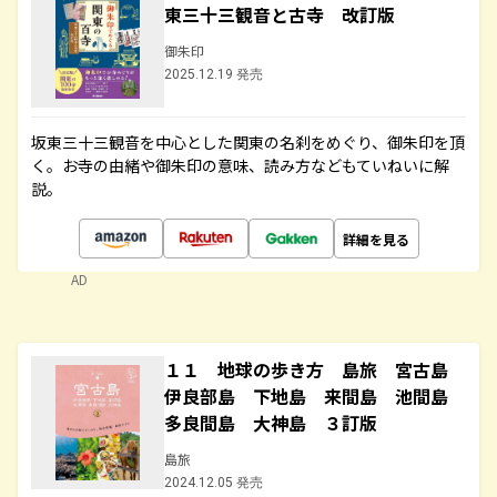
東三十三観音と古寺 改訂版
御朱印
2025.12.19 発売
坂東三十三観音を中心とした関東の名刹をめぐり、御朱印を頂
く。お寺の由緒や御朱印の意味、読み方などもていねいに解
説。
詳細を見る
AD
１１ 地球の歩き方 島旅 宮古島
伊良部島 下地島 来間島 池間島
多良間島 大神島 ３訂版
島旅
2024.12.05 発売