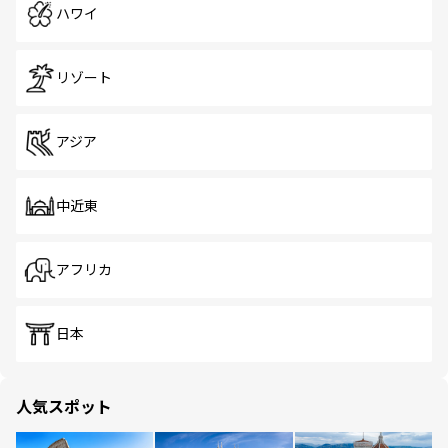
ハワイ
リゾート
アジア
中近東
アフリカ
日本
人気スポット