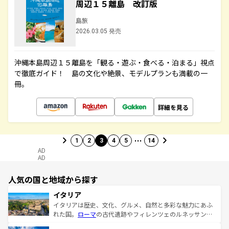
周辺１５離島 改訂版
島旅
2026.03.05 発売
沖縄本島周辺１５離島を「観る・遊ぶ・食べる・泊まる」視点
で徹底ガイド！ 島の文化や絶景、モデルプランも満載の一
冊。
詳細を見る
…
1
2
3
4
5
14
AD
AD
人気の国と地域から探す
イタリア
イタリアは歴史、文化、グルメ、自然と多彩な魅力にあふ
れた国。
ローマ
の古代遺跡やフィレンツェのルネッサンス
美術、ヴェネツィアの運河など、歴史あるスポットはもち