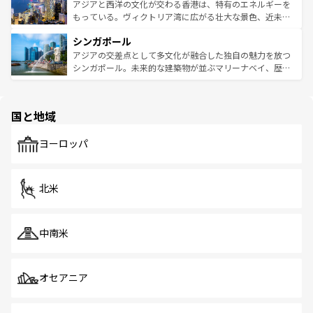
ひ現地で味わいたい。どの地域を訪れてもあたたかい人々
帯で自然と触れ合い、南部ではプーケットやクラビの美し
アジアと西洋の文化が交わる香港は、特有のエネルギーを
が旅行者を迎えてくれるので、きっと忘れられない旅にな
いビーチでリゾート気分を楽しむことができる。タイ料理
もっている。ヴィクトリア湾に広がる壮大な景色、近未来
るはずだ。 なお、新着のベトナム情報は
コンテンツ一覧
を
は世界的に有名で、屋台から高級レストランまで味覚を刺
的なアートスポット、そして歴史と現代が融合した町並
参照してほしい。
シンガポール
激する。気候は一年中温暖で、どの季節にも異なる楽しみ
み、どこを訪れても感動するはず。観光スポットが密集し
が待っている。親しみやすいタイの人々、仏教を中心とし
ており、効率よく見どころを回れるのも魅力。息をのむよ
アジアの交差点として多文化が融合した独自の魅力を放つ
た文化、そして多様な観光資源が、訪れる旅人を魅了し続
うな絶景から文化的な体験まで、香港を存分に楽しみ尽く
シンガポール。未来的な建築物が並ぶマリーナベイ、歴史
ける。 なお、新着のタイ情報は
コンテンツ一覧
を参照して
そう。 なお、新着の香港情報は
コンテンツ一覧
を参照して
と伝統を感じられるエスニックタウン、多数の緑豊かな公
ほしい。
ほしい。
園や自然保護区など、自然が調和した近代的な景観と文化
の多様性あふれるカラフルな町は、どこを歩いても新しい
国と地域
発見がある。さらに、治安のよさや充実した公共交通機関
も、旅行者にとっては魅力的なポイント。グルメも豊富
で、ホーカーズは地元の風情を楽しめる外せないスポット
ヨーロッパ
だ。訪れる人を飽きさせないシンガポールで、多様な魅力
を体感しよう。 なお、新着のシンガポール情報は
コンテン
ツ一覧
を参照してほしい。
北米
中南米
オセアニア