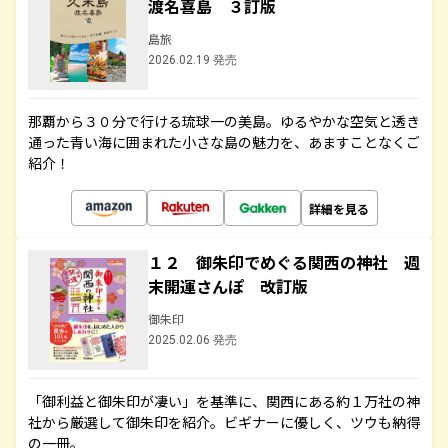
渡名喜島 ３訂版
島旅
2026.02.19 発売
那覇から３０分で行ける琉球一の美島。ゆるやかな空気と透き
通った青い海に囲まれた小さな島の魅力を、あますことなくご
紹介！
詳細を見る
１２ 御朱印でめぐる関西の神社 週
末開運さんぽ 改訂版
御朱印
2025.02.06 発売
「御利益と御朱印が凄い」を基準に、関西にある約１万社の神
社から厳選して御朱印を紹介。ビギナーに優しく、ツウも納得
の一冊。