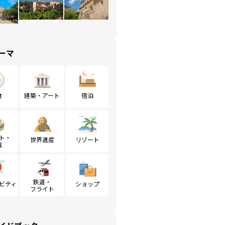
ーマ
食
建築・アート
宿泊
ト・
世界遺産
リゾート
戦
鉄道・
ビティ
ショップ
フライト