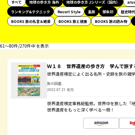
すべて
地球の歩き方 海外
地球の歩き方 Jシリーズ（国内）
aru
ランキング&テクニック
Resort Style
島旅
御朱印
歴史時
BOOKS 旅の名言＆絶景
BOOKS 旅と健康
BOOKS 旅の読み物
61〜80件/270件中 を表示
Ｗ１８ 世界遺産の歩き方 学んで旅
世界遺産検定によく出る名所・史跡を旅の雑
旅の図鑑
2022.07.21 発売
世界遺産検定事務局監修。世界中を旅した「
世界遺産をもっと深く学べる一冊！