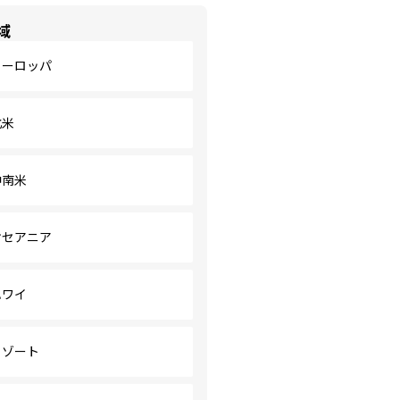
域
ヨーロッパ
北米
中南米
オセアニア
ハワイ
リゾート