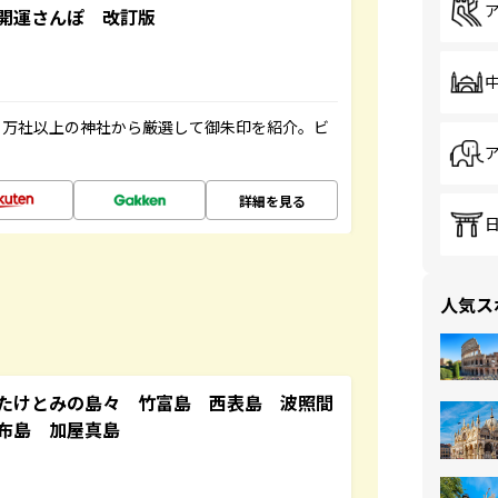
開運さんぽ 改訂版
２万社以上の神社から厳選して御朱印を紹介。ビ
詳細を見る
人気ス
たけとみの島々 竹富島 西表島 波照間
布島 加屋真島