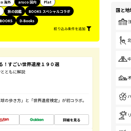
co 海外
aruco 国内
Plat
国と地
代
旅の図鑑
BOOKS スペシャルコラボ
BOOKS
D-Books
絞り込み条件を追加
する！すごい世界遺産１９０選
学とともに解説
地球の歩き方」と「世界遺産検定」が初コラボ。
詳細を見る