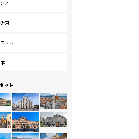
アジア
中近東
アフリカ
日本
ポット