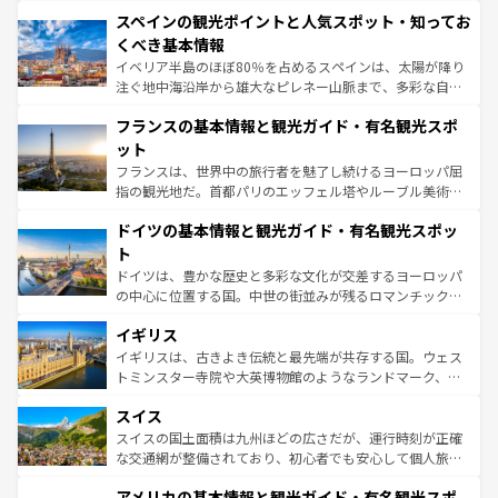
美術、ヴェネツィアの運河など、歴史あるスポットはもち
スペインの観光ポイントと人気スポット・知ってお
ろん、トスカーナの美しい田園風景やアマルフィ海岸の絶
景など、自然景観も見逃せない。観光の合間には、本場の
くべき基本情報
ピザやパスタなど、絶品のイタリア料理を堪能することも
イベリア半島のほぼ80％を占めるスペインは、太陽が降り
できる。朝目覚めてから夜眠るまで、すべての瞬間を楽し
注ぐ地中海沿岸から雄大なピレネー山脈まで、多彩な自然
ませてくれるイタリアで、忘れられない旅をしてみよう！
と文化が詰まったヨーロッパ屈指の旅行先だ。多様な地域
なお、新着のイタリア情報は
コンテンツ一覧
を参照してほ
フランスの基本情報と観光ガイド・有名観光スポ
文化が根付くこの国では、情熱的なフラメンコ、熱気あふ
しい。
れる闘牛、そして美味しいタパスが生活の一部となってい
ット
る。首都マドリードの洗練された雰囲気や、バルセロナの
フランスは、世界中の旅行者を魅了し続けるヨーロッパ屈
アートに溢れた街角から、地方では古代ローマ遺跡や中世
指の観光地だ。首都パリのエッフェル塔やルーブル美術館
の城塞都市、穏やかなビーチリゾートまで多彩な表情を見
といった象徴的なスポットから、田舎町の古風な美しさま
せる。地方によって風土や気候が異なるスペインはその個
ドイツの基本情報と観光ガイド・有名観光スポッ
で、幅広い魅力が詰まっている。華麗な宮殿、歴史的な大
性で訪れる人を魅了する。 なお、新着のスペイン情報は
コ
聖堂、美しいビーチ、そして豊かな自然が、訪れる者を心
ト
ンテンツ一覧
を参照してほしい。
から魅了する。また、フランスは美食の国としても知ら
ドイツは、豊かな歴史と多彩な文化が交差するヨーロッパ
れ、フランス料理はユネスコ無形文化遺産にも登録されて
の中心に位置する国。中世の街並みが残るロマンチック街
いる。シャンパンの発祥地であるランス、プロヴァンスの
道から、未来を先取りするようなモダンな都市まで多様な
香り高いラベンダー畑など、多彩な楽しみ方が可能だ。さ
イギリス
顔を持つこの国は、どこを歩いても飽きることがない。ベ
らに、パリ以外の地域にも魅力が溢れており、どの街角に
ルリンの文化的活気、バイエルン州のアルプスの絶景、そ
イギリスは、古きよき伝統と最先端が共存する国。ウェス
も豊かな歴史と文化が息づいている。パリ以外の個性あふ
してライン川沿いのワイン畑といった風景は必見。ビール
トミンスター寺院や大英博物館のようなランドマーク、歴
れる地方に足を運ぶとそれぞれで全く異なる文化を体験で
とソーセージを味わいながら地元の人と過ごす楽しい時間
史ある大学都市、美しい丘陵地帯や牧歌的な風景など、エ
きるだろう。 なお、新着のフランス情報は
コンテンツ一覧
スイス
は、お酒好きな人にはぜひ体験してほしい。 なお、新着の
リアごとに異なる魅力がある。また、優雅なアフタヌーン
を参照してほしい。
ドイツ情報は
コンテンツ一覧
を参照してほしい。
ティー、ビール好きにはたまらない英国パブ、サッカー観
スイスの国土面積は九州ほどの広さだが、運行時刻が正確
戦など、本場だからこそできる体験も豊富。イギリスを旅
な交通網が整備されており、初心者でも安心して個人旅行
して楽しみつくそう。 なお、新着のイギリス情報は
コンテ
を楽しめる。日本同様に時刻表どおりの旅が可能だ。中世
アメリカの基本情報と観光ガイド・有名観光スポ
ンツ一覧
を参照してほしい。
の建物がそのまま残る町や、スイスならではのユニークな