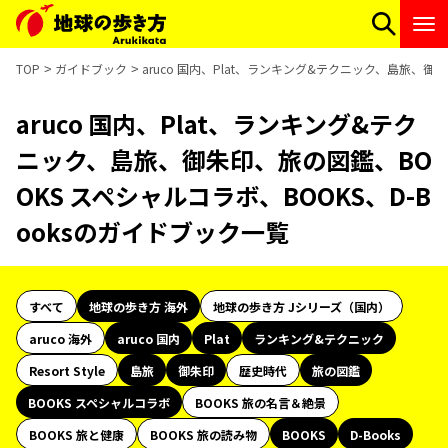
TOP
ガイドブック
aruco 国内、Plat、ランキング&テクニック、島旅、御
aruco 国内、Plat、ランキング&テク
ニック、島旅、御朱印、旅の図鑑、BO
OKS スペシャルコラボ、BOOKS、D-B
ooksのガイドブック一覧
すべて
地球の歩き方 海外
地球の歩き方 Jシリーズ（国内）
aruco 海外
aruco 国内
Plat
ランキング&テクニック
Resort Style
島旅
御朱印
歴史時代
旅の図鑑
BOOKS スペシャルコラボ
BOOKS 旅の名言＆絶景
BOOKS 旅と健康
BOOKS 旅の読み物
BOOKS
D-Books