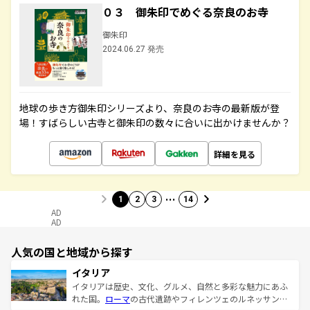
０３ 御朱印でめぐる奈良のお寺
御朱印
2024.06.27 発売
地球の歩き方御朱印シリーズより、奈良のお寺の最新版が登
場！すばらしい古寺と御朱印の数々に合いに出かけませんか？
詳細を見る
…
1
2
3
14
AD
AD
人気の国と地域から探す
イタリア
イタリアは歴史、文化、グルメ、自然と多彩な魅力にあふ
れた国。
ローマ
の古代遺跡やフィレンツェのルネッサンス