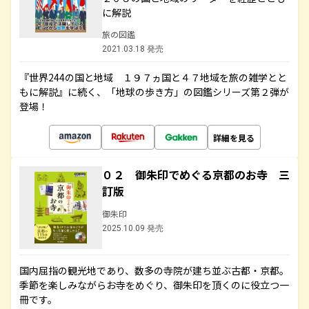
に解説
旅の図鑑
2021.03.18 発売
『世界244の国と地域 １９７ヵ国と４７地域を旅の雑学とと
もに解説』に続く、「地球の歩き方」の図鑑シリーズ第２弾が
登場！
詳細を見る
０２ 御朱印でめぐる京都のお寺 三
訂版
御朱印
2025.10.09 発売
国内屈指の観光地であり、数多の寺院が建ち並ぶ古都・京都。
季節を楽しみながらお寺をめぐり、御朱印を頂くのに役立つ一
冊です。