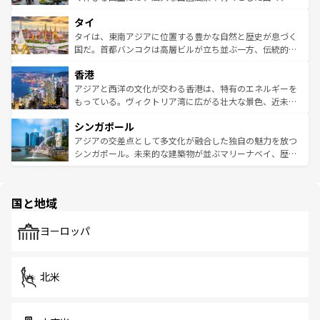
らではのナイトライフも堪能できる。あたたかいホスピタ
界遺産に登録された壮大な自然景観が点在し、都市部では
タイ
リティに包まれながら、韓国の多彩な魅力を心ゆくまで味
急速な発展と共に伝統が息づく。ハノイの古い町並みやホ
わってみてほしい。 なお、新着の韓国情報は
コンテンツ一
ーチミン市のフランス統治時代の建物も、独特の雰囲気を
タイは、東南アジアに位置する豊かな自然と歴史が息づく
覧
を参照してほしい。
醸し出している。また、バラエティの豊かさとおいしさで
国だ。首都バンコクは高層ビルが立ち並ぶ一方、伝統的な
世界中の食通を魅了してやまないベトナム料理も魅力のひ
寺院や市場がいたるところに点在し、古きよき文化と現代
香港
とつ。フォーやバインミー、ベトナムコーヒーなどは、ぜ
の活気が交差している。北部ではチェンマイなどの山岳地
ひ現地で味わいたい。どの地域を訪れてもあたたかい人々
帯で自然と触れ合い、南部ではプーケットやクラビの美し
アジアと西洋の文化が交わる香港は、特有のエネルギーを
が旅行者を迎えてくれるので、きっと忘れられない旅にな
いビーチでリゾート気分を楽しむことができる。タイ料理
もっている。ヴィクトリア湾に広がる壮大な景色、近未来
るはずだ。 なお、新着のベトナム情報は
コンテンツ一覧
を
は世界的に有名で、屋台から高級レストランまで味覚を刺
的なアートスポット、そして歴史と現代が融合した町並
参照してほしい。
シンガポール
激する。気候は一年中温暖で、どの季節にも異なる楽しみ
み、どこを訪れても感動するはず。観光スポットが密集し
が待っている。親しみやすいタイの人々、仏教を中心とし
ており、効率よく見どころを回れるのも魅力。息をのむよ
アジアの交差点として多文化が融合した独自の魅力を放つ
た文化、そして多様な観光資源が、訪れる旅人を魅了し続
うな絶景から文化的な体験まで、香港を存分に楽しみ尽く
シンガポール。未来的な建築物が並ぶマリーナベイ、歴史
ける。 なお、新着のタイ情報は
コンテンツ一覧
を参照して
そう。 なお、新着の香港情報は
コンテンツ一覧
を参照して
と伝統を感じられるエスニックタウン、多数の緑豊かな公
ほしい。
ほしい。
園や自然保護区など、自然が調和した近代的な景観と文化
の多様性あふれるカラフルな町は、どこを歩いても新しい
国と地域
発見がある。さらに、治安のよさや充実した公共交通機関
も、旅行者にとっては魅力的なポイント。グルメも豊富
で、ホーカーズは地元の風情を楽しめる外せないスポット
ヨーロッパ
だ。訪れる人を飽きさせないシンガポールで、多様な魅力
を体感しよう。 なお、新着のシンガポール情報は
コンテン
ツ一覧
を参照してほしい。
北米