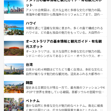
博物館もあり、アルプス観光だけでなく町歩きも満喫する
ット
ことができる。国民の所得が高いため物価も高いが、旅行
アメリカ合衆国は、広大な土地と多様な文化が魅力の国。
者向けの交通パス提供のサービスもあり、うまく活用すれ
東海岸の都市部から西海岸のカリフォルニアまで、訪れる
ば市内交通費無料で観光を楽しむこともできる。 なお、新
場所ごとに異なる風景と体験が待っている。ニューヨーク
着のスイス情報は
コンテンツ一覧
を参照してほしい。
ハワイ
のような巨大都市は、観光、ショッピング、エンターテイ
ンメントが詰まった刺激的なスポットだ。一方、アメリカ
年間を通じて温暖な気候に恵まれ、多くの島で構成される
西部には大自然が広がり、グランドキャニオンやイエロー
ハワイは、どの島も独自の魅力をもっている。大自然の神
ストーン国立公園といった絶景が堪能できる。さらに、南
秘を感じたいなら、火山が生み出した壮大な景観を誇るハ
オーストラリアの基本情報と観光ガイド・有名観
部のニューオーリンズでは、音楽と美食が融合した独特の
ワイ島は見逃せない。また、定番の観光地といえばオアフ
文化が魅力。旅行者はアメリカの各地域で異なる魅力を楽
島だが、静かな自然を求めるならマウイ島やカウアイ島が
光スポット
しみながら、その多様性と豊かな歴史を感じることができ
おすすめ。エメラルドグリーンに輝く海をはじめ、豊かな
オーストラリアは、壮大な自然と多様な文化が魅力の国。
るだろう。車でのロードトリップや列車の旅も、アメリカ
文化や歴史が息づいている。「アロハスピリット」と呼ば
シドニーのシンボルであるシドニー・オペラハウス、オー
ならではの贅沢な旅のスタイルだ。 なお、新着のアメリカ
れるおもてなしの心で訪れる人々を迎えてくれるハワイの
ストラリア東海岸北部に広がる大サンゴ礁地帯グレートバ
情報は
コンテンツ一覧
を参照してほしい。
人々、おいしいローカルフードやハワイアンミュージッ
台湾
リアリーフや大陸中央部にそびえるウルル（エアーズロッ
ク、伝統的なフラダンスなど、すべてがハワイの魅力を彩
ク）、タスマニアの美しい原生林やケアンズの熱帯雨林な
日本から約４時間ほどでたどり着く台湾は、多彩な文化と
っている。訪れるたびに新しい発見と感動が待っているハ
ど、見どころがたくさん。また、カフェやワイン、オージ
自然が織りなす魅力的な観光地。活気あふれる大都市の台
ワイを、存分に味わってほしい。 なお、新着のハワイ情報
ービーフなどの食文化も豊かで、美味しいものであふれて
北やノスタルジックな町並みが人気な九份（ジォウフェ
は
コンテンツ一覧
を参照してほしい。
韓国
いる。アクティビティも充実しており、サーフィンやダイ
ン）、静ひつな山岳地帯である台湾東部など、都市の喧騒
ビング、ハイキングなど、アウトドア好きにはたまらな
と山間の静けさが共存しており、訪れる人に新しい発見と
歴史ある王朝文化が残る一方で、最先端のファッションやK
い。オーストラリアの多彩な魅力を存分に味わいつくそ
驚きをもたらしてくれる。また、奥深い台湾の食文化も魅
-POPで世界を席巻している韓国。首都ソウルの宮殿や伝統
う。 なお、新着のオーストラリア情報は
コンテンツ一覧
を
力で、夜市などの屋台グルメから高級料理、ヘルシーで美
家屋が並ぶエリアでは韓国の歴史と文化に浸ることがで
参照してほしい。
ベトナム
容にもいいと評判のスイーツなど、バラエティ豊かな料理
き、地方に足を延ばせば四季折々の自然美を楽しむことが
が味わえる。 なお、新着の台湾情報は
コンテンツ一覧
を参
できる。そして、キムチや焼肉、絶品のストリートフード
豊かな自然と多様な文化が魅力的なベトナム。南北に細長
照してほしい。
まで、さまざまな韓国料理が待っている。夜には、韓国な
く伸びる国土には、広大な田園風景や青々とした山々、世