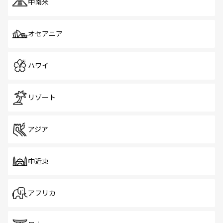
中南米
オセアニア
ハワイ
リゾート
アジア
中近東
アフリカ