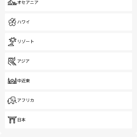
オセアニア
ハワイ
リゾート
アジア
中近東
アフリカ
日本