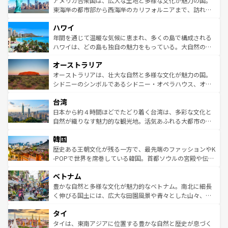
アメリカ合衆国は、広大な土地と多様な文化が魅力の国。
ことができる。国民の所得が高いため物価も高いが、旅行
東海岸の都市部から西海岸のカリフォルニアまで、訪れる
者向けの交通パス提供のサービスもあり、うまく活用すれ
場所ごとに異なる風景と体験が待っている。ニューヨーク
ハワイ
ば市内交通費無料で観光を楽しむこともできる。 なお、新
のような巨大都市は、観光、ショッピング、エンターテイ
着のスイス情報は
コンテンツ一覧
を参照してほしい。
ンメントが詰まった刺激的なスポットだ。一方、アメリカ
年間を通じて温暖な気候に恵まれ、多くの島で構成される
西部には大自然が広がり、グランドキャニオンやイエロー
ハワイは、どの島も独自の魅力をもっている。大自然の神
ストーン国立公園といった絶景が堪能できる。さらに、南
秘を感じたいなら、火山が生み出した壮大な景観を誇るハ
オーストラリア
部のニューオーリンズでは、音楽と美食が融合した独特の
ワイ島は見逃せない。また、定番の観光地といえばオアフ
文化が魅力。旅行者はアメリカの各地域で異なる魅力を楽
島だが、静かな自然を求めるならマウイ島やカウアイ島が
オーストラリアは、壮大な自然と多様な文化が魅力の国。
しみながら、その多様性と豊かな歴史を感じることができ
おすすめ。エメラルドグリーンに輝く海をはじめ、豊かな
シドニーのシンボルであるシドニー・オペラハウス、オー
るだろう。車でのロードトリップや列車の旅も、アメリカ
文化や歴史が息づいている。「アロハスピリット」と呼ば
ストラリア東海岸北部に広がる大サンゴ礁地帯グレートバ
ならではの贅沢な旅のスタイルだ。 なお、新着のアメリカ
台湾
れるおもてなしの心で訪れる人々を迎えてくれるハワイの
リアリーフや大陸中央部にそびえるウルル（エアーズロッ
情報は
コンテンツ一覧
を参照してほしい。
人々、おいしいローカルフードやハワイアンミュージッ
ク）、タスマニアの美しい原生林やケアンズの熱帯雨林な
日本から約４時間ほどでたどり着く台湾は、多彩な文化と
ク、伝統的なフラダンスなど、すべてがハワイの魅力を彩
ど、見どころがたくさん。また、カフェやワイン、オージ
自然が織りなす魅力的な観光地。活気あふれる大都市の台
っている。訪れるたびに新しい発見と感動が待っているハ
ービーフなどの食文化も豊かで、美味しいものであふれて
北やノスタルジックな町並みが人気な九份（ジォウフェ
ワイを、存分に味わってほしい。 なお、新着のハワイ情報
韓国
いる。アクティビティも充実しており、サーフィンやダイ
ン）、静ひつな山岳地帯である台湾東部など、都市の喧騒
は
コンテンツ一覧
を参照してほしい。
ビング、ハイキングなど、アウトドア好きにはたまらな
と山間の静けさが共存しており、訪れる人に新しい発見と
歴史ある王朝文化が残る一方で、最先端のファッションやK
い。オーストラリアの多彩な魅力を存分に味わいつくそ
驚きをもたらしてくれる。また、奥深い台湾の食文化も魅
-POPで世界を席巻している韓国。首都ソウルの宮殿や伝統
う。 なお、新着のオーストラリア情報は
コンテンツ一覧
を
力で、夜市などの屋台グルメから高級料理、ヘルシーで美
家屋が並ぶエリアでは韓国の歴史と文化に浸ることがで
参照してほしい。
ベトナム
容にもいいと評判のスイーツなど、バラエティ豊かな料理
き、地方に足を延ばせば四季折々の自然美を楽しむことが
が味わえる。 なお、新着の台湾情報は
コンテンツ一覧
を参
できる。そして、キムチや焼肉、絶品のストリートフード
豊かな自然と多様な文化が魅力的なベトナム。南北に細長
照してほしい。
まで、さまざまな韓国料理が待っている。夜には、韓国な
く伸びる国土には、広大な田園風景や青々とした山々、世
らではのナイトライフも堪能できる。あたたかいホスピタ
界遺産に登録された壮大な自然景観が点在し、都市部では
タイ
リティに包まれながら、韓国の多彩な魅力を心ゆくまで味
急速な発展と共に伝統が息づく。ハノイの古い町並みやホ
わってみてほしい。 なお、新着の韓国情報は
コンテンツ一
ーチミン市のフランス統治時代の建物も、独特の雰囲気を
タイは、東南アジアに位置する豊かな自然と歴史が息づく