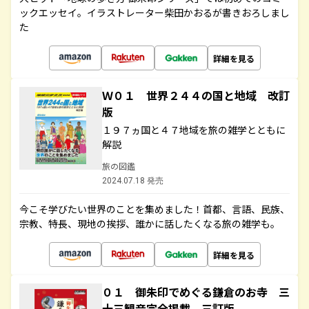
ックエッセイ。イラストレーター柴田かおるが書きおろしまし
た
詳細を見る
Ｗ０１ 世界２４４の国と地域 改訂
版
１９７ヵ国と４７地域を旅の雑学とともに
解説
旅の図鑑
2024.07.18 発売
今こそ学びたい世界のことを集めました！首都、言語、民族、
宗教、特長、現地の挨拶、誰かに話したくなる旅の雑学も。
詳細を見る
０１ 御朱印でめぐる鎌倉のお寺 三
十三観音完全掲載 三訂版