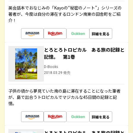
英会話本でおなじみの「Kayoの“秘密のノート”」シリーズの
著者が、今度は自分の滞在するロンドン南東の田舎町をご紹
介！
詳細を見る
とろとろトロピカル ある旅の記録と
記憶。 第1巻
D-Books
2018.03.29 発売
子供の頃から夢見ていた南の島に滞在することになった筆者
が、島で出合うトロピカルでマジカルな45日間の記録と記
憶。
詳細を見る
とろとろトロピカル ある旅の記録と