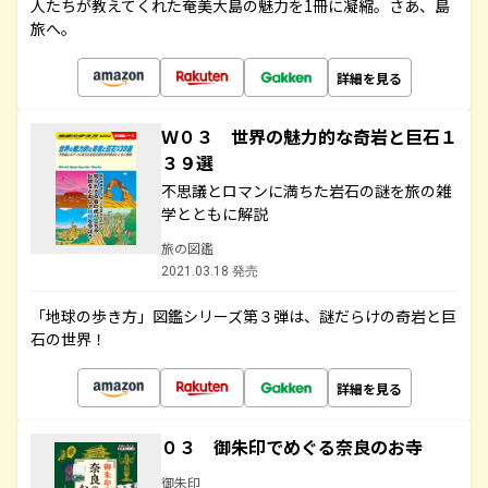
人たちが教えてくれた奄美大島の魅力を1冊に凝縮。さあ、島
旅へ。
詳細を見る
Ｗ０３ 世界の魅力的な奇岩と巨石１
３９選
不思議とロマンに満ちた岩石の謎を旅の雑
学とともに解説
旅の図鑑
2021.03.18 発売
「地球の歩き方」図鑑シリーズ第３弾は、謎だらけの奇岩と巨
石の世界！
詳細を見る
０３ 御朱印でめぐる奈良のお寺
御朱印