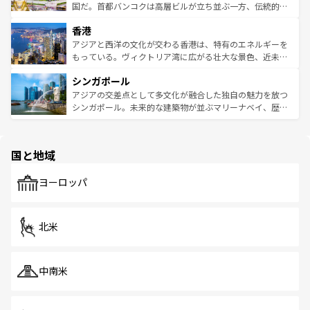
覧
を参照してほしい。
醸し出している。また、バラエティの豊かさとおいしさで
国だ。首都バンコクは高層ビルが立ち並ぶ一方、伝統的な
世界中の食通を魅了してやまないベトナム料理も魅力のひ
寺院や市場がいたるところに点在し、古きよき文化と現代
香港
とつ。フォーやバインミー、ベトナムコーヒーなどは、ぜ
の活気が交差している。北部ではチェンマイなどの山岳地
ひ現地で味わいたい。どの地域を訪れてもあたたかい人々
帯で自然と触れ合い、南部ではプーケットやクラビの美し
アジアと西洋の文化が交わる香港は、特有のエネルギーを
が旅行者を迎えてくれるので、きっと忘れられない旅にな
いビーチでリゾート気分を楽しむことができる。タイ料理
もっている。ヴィクトリア湾に広がる壮大な景色、近未来
るはずだ。 なお、新着のベトナム情報は
コンテンツ一覧
を
は世界的に有名で、屋台から高級レストランまで味覚を刺
的なアートスポット、そして歴史と現代が融合した町並
参照してほしい。
シンガポール
激する。気候は一年中温暖で、どの季節にも異なる楽しみ
み、どこを訪れても感動するはず。観光スポットが密集し
が待っている。親しみやすいタイの人々、仏教を中心とし
ており、効率よく見どころを回れるのも魅力。息をのむよ
アジアの交差点として多文化が融合した独自の魅力を放つ
た文化、そして多様な観光資源が、訪れる旅人を魅了し続
うな絶景から文化的な体験まで、香港を存分に楽しみ尽く
シンガポール。未来的な建築物が並ぶマリーナベイ、歴史
ける。 なお、新着のタイ情報は
コンテンツ一覧
を参照して
そう。 なお、新着の香港情報は
コンテンツ一覧
を参照して
と伝統を感じられるエスニックタウン、多数の緑豊かな公
ほしい。
ほしい。
園や自然保護区など、自然が調和した近代的な景観と文化
の多様性あふれるカラフルな町は、どこを歩いても新しい
国と地域
発見がある。さらに、治安のよさや充実した公共交通機関
も、旅行者にとっては魅力的なポイント。グルメも豊富
で、ホーカーズは地元の風情を楽しめる外せないスポット
ヨーロッパ
だ。訪れる人を飽きさせないシンガポールで、多様な魅力
を体感しよう。 なお、新着のシンガポール情報は
コンテン
ツ一覧
を参照してほしい。
北米
中南米