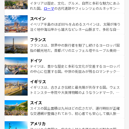
イタリアは歴史、文化、グルメ、自然と多彩な魅力にあふ
れた国。
ローマ
の古代遺跡やフィレンツェのルネッサンス
美術、ヴェネツィアの運河など、歴史あるスポットはもち
スペイン
ろん、トスカーナの美しい田園風景やアマルフィ海岸の絶
景など、自然景観も見逃せない。観光の合間には、本場の
イベリア半島のほぼ80％を占めるスペインは、太陽が降り
ピザやパスタなど、絶品のイタリア料理を堪能することも
注ぐ地中海沿岸から雄大なピレネー山脈まで、多彩な自然
できる。朝目覚めてから夜眠るまで、すべての瞬間を楽し
と文化が詰まったヨーロッパ屈指の旅行先だ。多様な地域
フランス
ませてくれるイタリアで、忘れられない旅をしてみよう！
文化が根付くこの国では、情熱的なフラメンコ、熱気あふ
なお、新着のイタリア情報は
コンテンツ一覧
を参照してほ
れる闘牛、そして美味しいタパスが生活の一部となってい
フランスは、世界中の旅行者を魅了し続けるヨーロッパ屈
しい。
る。首都マドリードの洗練された雰囲気や、バルセロナの
指の観光地だ。首都パリのエッフェル塔やルーブル美術館
アートに溢れた街角から、地方では古代ローマ遺跡や中世
といった象徴的なスポットから、田舎町の古風な美しさま
ドイツ
の城塞都市、穏やかなビーチリゾートまで多彩な表情を見
で、幅広い魅力が詰まっている。華麗な宮殿、歴史的な大
せる。地方によって風土や気候が異なるスペインはその個
聖堂、美しいビーチ、そして豊かな自然が、訪れる者を心
ドイツは、豊かな歴史と多彩な文化が交差するヨーロッパ
性で訪れる人を魅了する。 なお、新着のスペイン情報は
コ
から魅了する。また、フランスは美食の国としても知ら
の中心に位置する国。中世の街並みが残るロマンチック街
ンテンツ一覧
を参照してほしい。
れ、フランス料理はユネスコ無形文化遺産にも登録されて
道から、未来を先取りするようなモダンな都市まで多様な
イギリス
いる。シャンパンの発祥地であるランス、プロヴァンスの
顔を持つこの国は、どこを歩いても飽きることがない。ベ
香り高いラベンダー畑など、多彩な楽しみ方が可能だ。さ
ルリンの文化的活気、バイエルン州のアルプスの絶景、そ
イギリスは、古きよき伝統と最先端が共存する国。ウェス
らに、パリ以外の地域にも魅力が溢れており、どの街角に
してライン川沿いのワイン畑といった風景は必見。ビール
トミンスター寺院や大英博物館のようなランドマーク、歴
も豊かな歴史と文化が息づいている。パリ以外の個性あふ
とソーセージを味わいながら地元の人と過ごす楽しい時間
史ある大学都市、美しい丘陵地帯や牧歌的な風景など、エ
れる地方に足を運ぶとそれぞれで全く異なる文化を体験で
スイス
は、お酒好きな人にはぜひ体験してほしい。 なお、新着の
リアごとに異なる魅力がある。また、優雅なアフタヌーン
きるだろう。 なお、新着のフランス情報は
コンテンツ一覧
ドイツ情報は
コンテンツ一覧
を参照してほしい。
ティー、ビール好きにはたまらない英国パブ、サッカー観
スイスの国土面積は九州ほどの広さだが、運行時刻が正確
を参照してほしい。
戦など、本場だからこそできる体験も豊富。イギリスを旅
な交通網が整備されており、初心者でも安心して個人旅行
して楽しみつくそう。 なお、新着のイギリス情報は
コンテ
を楽しめる。日本同様に時刻表どおりの旅が可能だ。中世
アメリカ
ンツ一覧
を参照してほしい。
の建物がそのまま残る町や、スイスならではのユニークな
博物館もあり、アルプス観光だけでなく町歩きも満喫する