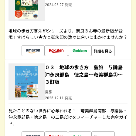
2024.06.27 発売
地球の歩き方御朱印シリーズより、奈良のお寺の最新版が登
場！すばらしい古寺と御朱印の数々に合いに出かけませんか？
詳細を見る
０３ 地球の歩き方 島旅 与論島
沖永良部島 徳之島～奄美群島②～
３訂版
島旅
2025.12.11 発売
見たことのない世界に心奪われる！ 奄美群島南部「与論島・
沖永良部島・徳之島」の三島だけをフィーチャーした完全ガイ
ド。