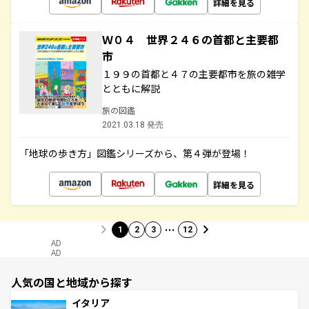
詳細を見る
Ｗ０４ 世界２４６の首都と主要都
市
１９９の首都と４７の主要都市を旅の雑学
とともに解説
旅の図鑑
2021.03.18 発売
「地球の歩き方」図鑑シリーズから、第４弾が登場！
詳細を見る
…
1
2
3
12
AD
AD
人気の国と地域から探す
イタリア