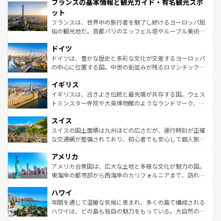
フランスの基本情報と観光ガイド・有名観光スポ
ませてくれるイタリアで、忘れられない旅をしてみよう！
文化が根付くこの国では、情熱的なフラメンコ、熱気あふ
なお、新着のイタリア情報は
コンテンツ一覧
を参照してほ
れる闘牛、そして美味しいタパスが生活の一部となってい
ット
しい。
る。首都マドリードの洗練された雰囲気や、バルセロナの
フランスは、世界中の旅行者を魅了し続けるヨーロッパ屈
アートに溢れた街角から、地方では古代ローマ遺跡や中世
指の観光地だ。首都パリのエッフェル塔やルーブル美術館
の城塞都市、穏やかなビーチリゾートまで多彩な表情を見
といった象徴的なスポットから、田舎町の古風な美しさま
せる。地方によって風土や気候が異なるスペインはその個
ドイツ
で、幅広い魅力が詰まっている。華麗な宮殿、歴史的な大
性で訪れる人を魅了する。 なお、新着のスペイン情報は
コ
聖堂、美しいビーチ、そして豊かな自然が、訪れる者を心
ドイツは、豊かな歴史と多彩な文化が交差するヨーロッパ
ンテンツ一覧
を参照してほしい。
から魅了する。また、フランスは美食の国としても知ら
の中心に位置する国。中世の街並みが残るロマンチック街
れ、フランス料理はユネスコ無形文化遺産にも登録されて
道から、未来を先取りするようなモダンな都市まで多様な
イギリス
いる。シャンパンの発祥地であるランス、プロヴァンスの
顔を持つこの国は、どこを歩いても飽きることがない。ベ
香り高いラベンダー畑など、多彩な楽しみ方が可能だ。さ
ルリンの文化的活気、バイエルン州のアルプスの絶景、そ
イギリスは、古きよき伝統と最先端が共存する国。ウェス
らに、パリ以外の地域にも魅力が溢れており、どの街角に
してライン川沿いのワイン畑といった風景は必見。ビール
トミンスター寺院や大英博物館のようなランドマーク、歴
も豊かな歴史と文化が息づいている。パリ以外の個性あふ
とソーセージを味わいながら地元の人と過ごす楽しい時間
史ある大学都市、美しい丘陵地帯や牧歌的な風景など、エ
れる地方に足を運ぶとそれぞれで全く異なる文化を体験で
スイス
は、お酒好きな人にはぜひ体験してほしい。 なお、新着の
リアごとに異なる魅力がある。また、優雅なアフタヌーン
きるだろう。 なお、新着のフランス情報は
コンテンツ一覧
ドイツ情報は
コンテンツ一覧
を参照してほしい。
ティー、ビール好きにはたまらない英国パブ、サッカー観
スイスの国土面積は九州ほどの広さだが、運行時刻が正確
を参照してほしい。
戦など、本場だからこそできる体験も豊富。イギリスを旅
な交通網が整備されており、初心者でも安心して個人旅行
して楽しみつくそう。 なお、新着のイギリス情報は
コンテ
を楽しめる。日本同様に時刻表どおりの旅が可能だ。中世
アメリカ
ンツ一覧
を参照してほしい。
の建物がそのまま残る町や、スイスならではのユニークな
博物館もあり、アルプス観光だけでなく町歩きも満喫する
アメリカ合衆国は、広大な土地と多様な文化が魅力の国。
ことができる。国民の所得が高いため物価も高いが、旅行
東海岸の都市部から西海岸のカリフォルニアまで、訪れる
者向けの交通パス提供のサービスもあり、うまく活用すれ
場所ごとに異なる風景と体験が待っている。ニューヨーク
ハワイ
ば市内交通費無料で観光を楽しむこともできる。 なお、新
のような巨大都市は、観光、ショッピング、エンターテイ
着のスイス情報は
コンテンツ一覧
を参照してほしい。
ンメントが詰まった刺激的なスポットだ。一方、アメリカ
年間を通じて温暖な気候に恵まれ、多くの島で構成される
西部には大自然が広がり、グランドキャニオンやイエロー
ハワイは、どの島も独自の魅力をもっている。大自然の神
ストーン国立公園といった絶景が堪能できる。さらに、南
秘を感じたいなら、火山が生み出した壮大な景観を誇るハ