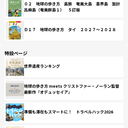
０２ 地球の歩き方 島旅 奄美大島 喜界島 加計
呂麻島（奄美群島１） ５訂版
Ｄ１７ 地球の歩き方 タイ ２０２７～２０２８
特設ページ
世界遺産ランキング
地球の歩き方 meets クリストファー・ノーラン監督
最新作『オデュッセイア』
準備も滞在もスマートに！ トラベルハック2026