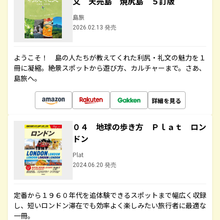
文 天売島 焼尻島 ５訂版
島旅
2026.02.13 発売
ようこそ！ 島の人たちが教えてくれた利尻・礼文の魅力を１
冊に凝縮。絶景スポットから遊び方、カルチャーまで。さあ、
島旅へ。
詳細を見る
０４ 地球の歩き方 Ｐｌａｔ ロン
ドン
Plat
2024.06.20 発売
定番から１９６０年代を追体験できるスポットまで幅広く収録
し、短いロンドン滞在でも効率よく楽しみたい旅行者に最適な
一冊。