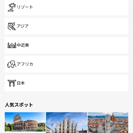
リゾート
アジア
中近東
アフリカ
日本
人気スポット