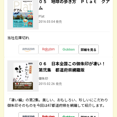
０５ 地球の歩き方 Ｐｌａｔ グア
ム
Plat
2016.03.04 発売
当社在庫切れ
詳細を見る
０６ 日本全国この御朱印が凄い！
第弐集 都道府県網羅版
御朱印
2015.02.26 発売
「凄い編」の第2集。美しい、おもしろい、珍しいにこだわり
御朱印そのものを今回は47都道府県を網羅して紹介します。