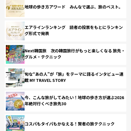
地球の歩き方アワード みんなで選ぶ、旅のベスト。
エアラインランキング 読者の投票をもとにランキン
グ形式で発表
Next韓国旅 次の韓国旅行がもっと楽しくなる 旅先・
グルメ・テクニック
旬な“あの人”が「旅」をテーマに語るインタビュー連
載 MY TRAVEL STORY
今、こんな旅がしてみたい！地球の歩き方が選ぶ2026
年絶対行くべき旅先30
コスパもタイパもかなえる！賢者の旅テクニック