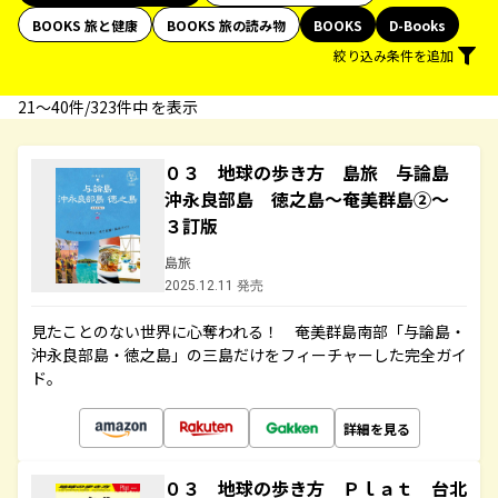
BOOKS 旅と健康
BOOKS 旅の読み物
BOOKS
D-Books
絞り込み条件を追加
21〜40件/323件中 を表示
０３ 地球の歩き方 島旅 与論島
沖永良部島 徳之島～奄美群島②～
３訂版
島旅
2025.12.11 発売
見たことのない世界に心奪われる！ 奄美群島南部「与論島・
沖永良部島・徳之島」の三島だけをフィーチャーした完全ガイ
ド。
詳細を見る
０３ 地球の歩き方 Ｐｌａｔ 台北