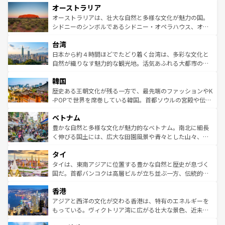
オーストラリア
部のニューオーリンズでは、音楽と美食が融合した独特の
ワイ島は見逃せない。また、定番の観光地といえばオアフ
文化が魅力。旅行者はアメリカの各地域で異なる魅力を楽
島だが、静かな自然を求めるならマウイ島やカウアイ島が
オーストラリアは、壮大な自然と多様な文化が魅力の国。
しみながら、その多様性と豊かな歴史を感じることができ
おすすめ。エメラルドグリーンに輝く海をはじめ、豊かな
シドニーのシンボルであるシドニー・オペラハウス、オー
るだろう。車でのロードトリップや列車の旅も、アメリカ
文化や歴史が息づいている。「アロハスピリット」と呼ば
ストラリア東海岸北部に広がる大サンゴ礁地帯グレートバ
ならではの贅沢な旅のスタイルだ。 なお、新着のアメリカ
台湾
れるおもてなしの心で訪れる人々を迎えてくれるハワイの
リアリーフや大陸中央部にそびえるウルル（エアーズロッ
情報は
コンテンツ一覧
を参照してほしい。
人々、おいしいローカルフードやハワイアンミュージッ
ク）、タスマニアの美しい原生林やケアンズの熱帯雨林な
日本から約４時間ほどでたどり着く台湾は、多彩な文化と
ク、伝統的なフラダンスなど、すべてがハワイの魅力を彩
ど、見どころがたくさん。また、カフェやワイン、オージ
自然が織りなす魅力的な観光地。活気あふれる大都市の台
っている。訪れるたびに新しい発見と感動が待っているハ
ービーフなどの食文化も豊かで、美味しいものであふれて
北やノスタルジックな町並みが人気な九份（ジォウフェ
ワイを、存分に味わってほしい。 なお、新着のハワイ情報
韓国
いる。アクティビティも充実しており、サーフィンやダイ
ン）、静ひつな山岳地帯である台湾東部など、都市の喧騒
は
コンテンツ一覧
を参照してほしい。
ビング、ハイキングなど、アウトドア好きにはたまらな
と山間の静けさが共存しており、訪れる人に新しい発見と
歴史ある王朝文化が残る一方で、最先端のファッションやK
い。オーストラリアの多彩な魅力を存分に味わいつくそ
驚きをもたらしてくれる。また、奥深い台湾の食文化も魅
-POPで世界を席巻している韓国。首都ソウルの宮殿や伝統
う。 なお、新着のオーストラリア情報は
コンテンツ一覧
を
力で、夜市などの屋台グルメから高級料理、ヘルシーで美
家屋が並ぶエリアでは韓国の歴史と文化に浸ることがで
参照してほしい。
ベトナム
容にもいいと評判のスイーツなど、バラエティ豊かな料理
き、地方に足を延ばせば四季折々の自然美を楽しむことが
が味わえる。 なお、新着の台湾情報は
コンテンツ一覧
を参
できる。そして、キムチや焼肉、絶品のストリートフード
豊かな自然と多様な文化が魅力的なベトナム。南北に細長
照してほしい。
まで、さまざまな韓国料理が待っている。夜には、韓国な
く伸びる国土には、広大な田園風景や青々とした山々、世
らではのナイトライフも堪能できる。あたたかいホスピタ
界遺産に登録された壮大な自然景観が点在し、都市部では
タイ
リティに包まれながら、韓国の多彩な魅力を心ゆくまで味
急速な発展と共に伝統が息づく。ハノイの古い町並みやホ
わってみてほしい。 なお、新着の韓国情報は
コンテンツ一
ーチミン市のフランス統治時代の建物も、独特の雰囲気を
タイは、東南アジアに位置する豊かな自然と歴史が息づく
覧
を参照してほしい。
醸し出している。また、バラエティの豊かさとおいしさで
国だ。首都バンコクは高層ビルが立ち並ぶ一方、伝統的な
世界中の食通を魅了してやまないベトナム料理も魅力のひ
寺院や市場がいたるところに点在し、古きよき文化と現代
香港
とつ。フォーやバインミー、ベトナムコーヒーなどは、ぜ
の活気が交差している。北部ではチェンマイなどの山岳地
ひ現地で味わいたい。どの地域を訪れてもあたたかい人々
帯で自然と触れ合い、南部ではプーケットやクラビの美し
アジアと西洋の文化が交わる香港は、特有のエネルギーを
が旅行者を迎えてくれるので、きっと忘れられない旅にな
いビーチでリゾート気分を楽しむことができる。タイ料理
もっている。ヴィクトリア湾に広がる壮大な景色、近未来
るはずだ。 なお、新着のベトナム情報は
コンテンツ一覧
を
は世界的に有名で、屋台から高級レストランまで味覚を刺
的なアートスポット、そして歴史と現代が融合した町並