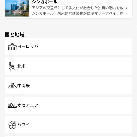
参照してほしい。
シンガポール
激する。気候は一年中温暖で、どの季節にも異なる楽しみ
み、どこを訪れても感動するはず。観光スポットが密集し
が待っている。親しみやすいタイの人々、仏教を中心とし
ており、効率よく見どころを回れるのも魅力。息をのむよ
アジアの交差点として多文化が融合した独自の魅力を放つ
た文化、そして多様な観光資源が、訪れる旅人を魅了し続
うな絶景から文化的な体験まで、香港を存分に楽しみ尽く
シンガポール。未来的な建築物が並ぶマリーナベイ、歴史
ける。 なお、新着のタイ情報は
コンテンツ一覧
を参照して
そう。 なお、新着の香港情報は
コンテンツ一覧
を参照して
と伝統を感じられるエスニックタウン、多数の緑豊かな公
ほしい。
ほしい。
園や自然保護区など、自然が調和した近代的な景観と文化
の多様性あふれるカラフルな町は、どこを歩いても新しい
国と地域
発見がある。さらに、治安のよさや充実した公共交通機関
も、旅行者にとっては魅力的なポイント。グルメも豊富
で、ホーカーズは地元の風情を楽しめる外せないスポット
ヨーロッパ
だ。訪れる人を飽きさせないシンガポールで、多様な魅力
を体感しよう。 なお、新着のシンガポール情報は
コンテン
ツ一覧
を参照してほしい。
北米
中南米
オセアニア
ハワイ