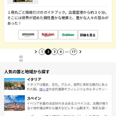
１冊丸ごと隠岐だけのガイドブック。出雲空港から約３０分。
そこには世界が認めた個性豊かな絶景と、豊かな人々の営みが
あった！
詳細を見る
…
1
2
3
4
17
AD
AD
人気の国と地域から探す
イタリア
イタリアは歴史、文化、グルメ、自然と多彩な魅力にあふ
れた国。
ローマ
の古代遺跡やフィレンツェのルネッサンス
美術、ヴェネツィアの運河など、歴史あるスポットはもち
スペイン
ろん、トスカーナの美しい田園風景やアマルフィ海岸の絶
景など、自然景観も見逃せない。観光の合間には、本場の
イベリア半島のほぼ80％を占めるスペインは、太陽が降り
ピザやパスタなど、絶品のイタリア料理を堪能することも
注ぐ地中海沿岸から雄大なピレネー山脈まで、多彩な自然
できる。朝目覚めてから夜眠るまで、すべての瞬間を楽し
と文化が詰まったヨーロッパ屈指の旅行先だ。多様な地域