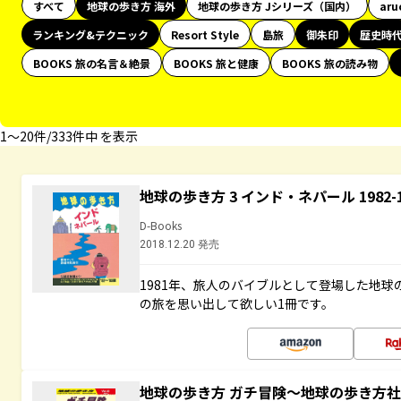
すべて
地球の歩き方 海外
地球の歩き方 Jシリーズ（国内）
aru
ランキング&テクニック
Resort Style
島旅
御朱印
歴史時
BOOKS 旅の名言＆絶景
BOOKS 旅と健康
BOOKS 旅の読み物
1〜20件/333件中 を表示
地球の歩き方 3 インド・ネパール 1982
D-Books
2018.12.20 発売
1981年、旅人のバイブルとして登場した地
の旅を思い出して欲しい1冊です。
地球の歩き方 ガチ冒険～地球の歩き方