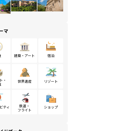
ーマ
食
建築・アート
宿泊
ト・
世界遺産
リゾート
戦
鉄道・
ビティ
ショップ
フライト