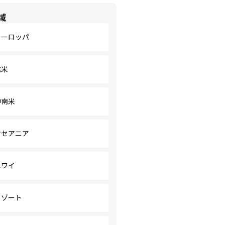
域
ヨーロッパ
北米
中南米
オセアニア
ハワイ
リゾート