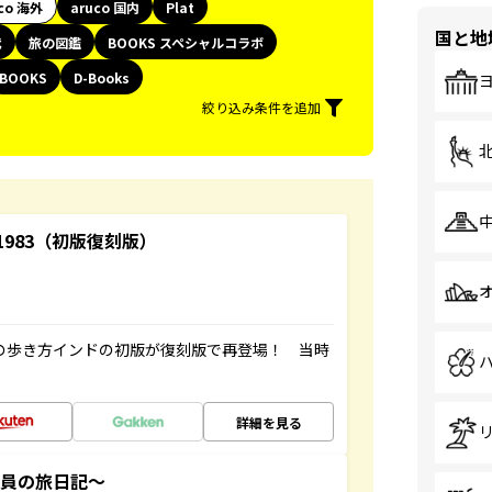
co 海外
aruco 国内
Plat
国と地
代
旅の図鑑
BOOKS スペシャルコラボ
BOOKS
D-Books
絞り込み条件を追加
-1983（初版復刻版）
球の歩き方インドの初版が復刻版で再登場！ 当時
詳細を見る
社員の旅日記～