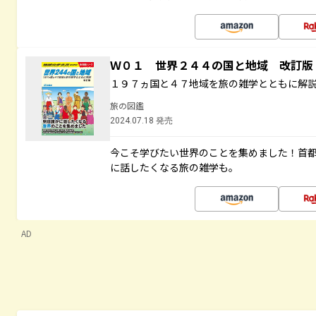
Ｗ０１ 世界２４４の国と地域 改訂版
１９７ヵ国と４７地域を旅の雑学とともに解
旅の図鑑
2024.07.18 発売
今こそ学びたい世界のことを集めました！首
に話したくなる旅の雑学も。
AD