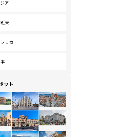
アジア
中近東
アフリカ
日本
ポット