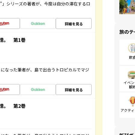
ト”」シリーズの著者が、今度は自分の滞在するロ
詳細を見る
旅のテ
憶。 第1巻
飲
とになった筆者が、島で出合うトロピカルでマジ
イベン
観
詳細を見る
憶。 第2巻
アクティ