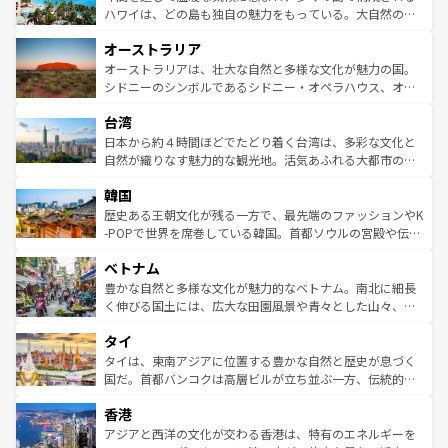
西部には大自然が広がり、グランドキャニオンやイエロー
ハワイは、どの島も独自の魅力をもっている。大自然の神
ストーン国立公園といった絶景が堪能できる。さらに、南
秘を感じたいなら、火山が生み出した壮大な景観を誇るハ
オーストラリア
部のニューオーリンズでは、音楽と美食が融合した独特の
ワイ島は見逃せない。また、定番の観光地といえばオアフ
文化が魅力。旅行者はアメリカの各地域で異なる魅力を楽
島だが、静かな自然を求めるならマウイ島やカウアイ島が
オーストラリアは、壮大な自然と多様な文化が魅力の国。
しみながら、その多様性と豊かな歴史を感じることができ
おすすめ。エメラルドグリーンに輝く海をはじめ、豊かな
シドニーのシンボルであるシドニー・オペラハウス、オー
るだろう。車でのロードトリップや列車の旅も、アメリカ
文化や歴史が息づいている。「アロハスピリット」と呼ば
ストラリア東海岸北部に広がる大サンゴ礁地帯グレートバ
ならではの贅沢な旅のスタイルだ。 なお、新着のアメリカ
台湾
れるおもてなしの心で訪れる人々を迎えてくれるハワイの
リアリーフや大陸中央部にそびえるウルル（エアーズロッ
情報は
コンテンツ一覧
を参照してほしい。
人々、おいしいローカルフードやハワイアンミュージッ
ク）、タスマニアの美しい原生林やケアンズの熱帯雨林な
日本から約４時間ほどでたどり着く台湾は、多彩な文化と
ク、伝統的なフラダンスなど、すべてがハワイの魅力を彩
ど、見どころがたくさん。また、カフェやワイン、オージ
自然が織りなす魅力的な観光地。活気あふれる大都市の台
っている。訪れるたびに新しい発見と感動が待っているハ
ービーフなどの食文化も豊かで、美味しいものであふれて
北やノスタルジックな町並みが人気な九份（ジォウフェ
ワイを、存分に味わってほしい。 なお、新着のハワイ情報
韓国
いる。アクティビティも充実しており、サーフィンやダイ
ン）、静ひつな山岳地帯である台湾東部など、都市の喧騒
は
コンテンツ一覧
を参照してほしい。
ビング、ハイキングなど、アウトドア好きにはたまらな
と山間の静けさが共存しており、訪れる人に新しい発見と
歴史ある王朝文化が残る一方で、最先端のファッションやK
い。オーストラリアの多彩な魅力を存分に味わいつくそ
驚きをもたらしてくれる。また、奥深い台湾の食文化も魅
-POPで世界を席巻している韓国。首都ソウルの宮殿や伝統
う。 なお、新着のオーストラリア情報は
コンテンツ一覧
を
力で、夜市などの屋台グルメから高級料理、ヘルシーで美
家屋が並ぶエリアでは韓国の歴史と文化に浸ることがで
参照してほしい。
ベトナム
容にもいいと評判のスイーツなど、バラエティ豊かな料理
き、地方に足を延ばせば四季折々の自然美を楽しむことが
が味わえる。 なお、新着の台湾情報は
コンテンツ一覧
を参
できる。そして、キムチや焼肉、絶品のストリートフード
豊かな自然と多様な文化が魅力的なベトナム。南北に細長
照してほしい。
まで、さまざまな韓国料理が待っている。夜には、韓国な
く伸びる国土には、広大な田園風景や青々とした山々、世
らではのナイトライフも堪能できる。あたたかいホスピタ
界遺産に登録された壮大な自然景観が点在し、都市部では
タイ
リティに包まれながら、韓国の多彩な魅力を心ゆくまで味
急速な発展と共に伝統が息づく。ハノイの古い町並みやホ
わってみてほしい。 なお、新着の韓国情報は
コンテンツ一
ーチミン市のフランス統治時代の建物も、独特の雰囲気を
タイは、東南アジアに位置する豊かな自然と歴史が息づく
覧
を参照してほしい。
醸し出している。また、バラエティの豊かさとおいしさで
国だ。首都バンコクは高層ビルが立ち並ぶ一方、伝統的な
世界中の食通を魅了してやまないベトナム料理も魅力のひ
寺院や市場がいたるところに点在し、古きよき文化と現代
香港
とつ。フォーやバインミー、ベトナムコーヒーなどは、ぜ
の活気が交差している。北部ではチェンマイなどの山岳地
ひ現地で味わいたい。どの地域を訪れてもあたたかい人々
帯で自然と触れ合い、南部ではプーケットやクラビの美し
アジアと西洋の文化が交わる香港は、特有のエネルギーを