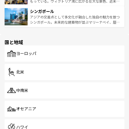
が旅行者を迎えてくれるので、きっと忘れられない旅にな
いビーチでリゾート気分を楽しむことができる。タイ料理
もっている。ヴィクトリア湾に広がる壮大な景色、近未来
るはずだ。 なお、新着のベトナム情報は
コンテンツ一覧
を
は世界的に有名で、屋台から高級レストランまで味覚を刺
的なアートスポット、そして歴史と現代が融合した町並
参照してほしい。
シンガポール
激する。気候は一年中温暖で、どの季節にも異なる楽しみ
み、どこを訪れても感動するはず。観光スポットが密集し
が待っている。親しみやすいタイの人々、仏教を中心とし
ており、効率よく見どころを回れるのも魅力。息をのむよ
アジアの交差点として多文化が融合した独自の魅力を放つ
た文化、そして多様な観光資源が、訪れる旅人を魅了し続
うな絶景から文化的な体験まで、香港を存分に楽しみ尽く
シンガポール。未来的な建築物が並ぶマリーナベイ、歴史
ける。 なお、新着のタイ情報は
コンテンツ一覧
を参照して
そう。 なお、新着の香港情報は
コンテンツ一覧
を参照して
と伝統を感じられるエスニックタウン、多数の緑豊かな公
ほしい。
ほしい。
園や自然保護区など、自然が調和した近代的な景観と文化
の多様性あふれるカラフルな町は、どこを歩いても新しい
国と地域
発見がある。さらに、治安のよさや充実した公共交通機関
も、旅行者にとっては魅力的なポイント。グルメも豊富
で、ホーカーズは地元の風情を楽しめる外せないスポット
ヨーロッパ
だ。訪れる人を飽きさせないシンガポールで、多様な魅力
を体感しよう。 なお、新着のシンガポール情報は
コンテン
ツ一覧
を参照してほしい。
北米
中南米
オセアニア
ハワイ