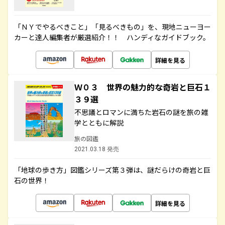
「ＮＹでやるべきこと」「見るべきもの」を、現地ニューヨー
カーと達人編集者が厳選紹介！！ ハンディなガイドブック。
詳細を見る
Ｗ０３ 世界の魅力的な奇岩と巨石１
３９選
不思議とロマンに満ちた岩石の謎を旅の雑
学とともに解説
旅の図鑑
2021.03.18 発売
「地球の歩き方」図鑑シリーズ第３弾は、謎だらけの奇岩と巨
石の世界！
詳細を見る