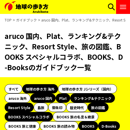
TOP
ガイドブック
aruco 国内、Plat、ランキング&テクニック、Resort 
aruco 国内、Plat、ランキング&テク
ニック、Resort Style、旅の図鑑、B
OOKS スペシャルコラボ、BOOKS、D
-Booksのガイドブック一覧
すべて
地球の歩き方 海外
地球の歩き方 Jシリーズ（国内）
aruco 海外
aruco 国内
Plat
ランキング&テクニック
Resort Style
島旅
御朱印
歴史時代
旅の図鑑
BOOKS スペシャルコラボ
BOOKS 旅の名言＆絶景
BOOKS 旅と健康
BOOKS 旅の読み物
BOOKS
D-Books