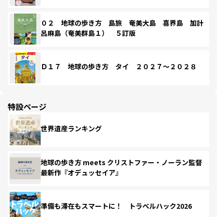
０２ 地球の歩き方 島旅 奄美大島 喜界島 加計
呂麻島（奄美群島１） ５訂版
Ｄ１７ 地球の歩き方 タイ ２０２７～２０２８
特設ページ
世界遺産ランキング
地球の歩き方 meets クリストファー・ノーラン監督
最新作『オデュッセイア』
準備も滞在もスマートに！ トラベルハック2026