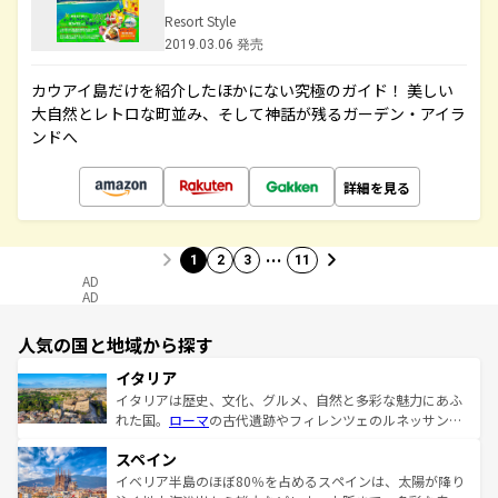
Resort Style
2019.03.06 発売
カウアイ島だけを紹介したほかにない究極のガイド！ 美しい
大自然とレトロな町並み、そして神話が残るガーデン・アイラ
ンドへ
詳細を見る
…
1
2
3
11
AD
AD
人気の国と地域から探す
イタリア
イタリアは歴史、文化、グルメ、自然と多彩な魅力にあふ
れた国。
ローマ
の古代遺跡やフィレンツェのルネッサンス
美術、ヴェネツィアの運河など、歴史あるスポットはもち
スペイン
ろん、トスカーナの美しい田園風景やアマルフィ海岸の絶
景など、自然景観も見逃せない。観光の合間には、本場の
イベリア半島のほぼ80％を占めるスペインは、太陽が降り