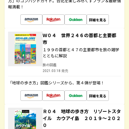
方」のコンパクトガイド。台北を楽しみ尽くすプラン＆最新情
報満載！
詳細を見る
Ｗ０４ 世界２４６の首都と主要都
市
１９９の首都と４７の主要都市を旅の雑学
とともに解説
旅の図鑑
2021.03.18 発売
「地球の歩き方」図鑑シリーズから、第４弾が登場！
詳細を見る
Ｒ０４ 地球の歩き方 リゾートスタ
イル カウアイ島 ２０１９～２０２
０