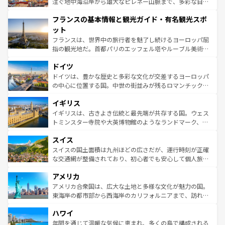
ピザやパスタなど、絶品のイタリア料理を堪能することも
注ぐ地中海沿岸から雄大なピレネー山脈まで、多彩な自然
できる。朝目覚めてから夜眠るまで、すべての瞬間を楽し
と文化が詰まったヨーロッパ屈指の旅行先だ。多様な地域
フランスの基本情報と観光ガイド・有名観光スポ
ませてくれるイタリアで、忘れられない旅をしてみよう！
文化が根付くこの国では、情熱的なフラメンコ、熱気あふ
なお、新着のイタリア情報は
コンテンツ一覧
を参照してほ
れる闘牛、そして美味しいタパスが生活の一部となってい
ット
しい。
る。首都マドリードの洗練された雰囲気や、バルセロナの
フランスは、世界中の旅行者を魅了し続けるヨーロッパ屈
アートに溢れた街角から、地方では古代ローマ遺跡や中世
指の観光地だ。首都パリのエッフェル塔やルーブル美術館
の城塞都市、穏やかなビーチリゾートまで多彩な表情を見
といった象徴的なスポットから、田舎町の古風な美しさま
せる。地方によって風土や気候が異なるスペインはその個
ドイツ
で、幅広い魅力が詰まっている。華麗な宮殿、歴史的な大
性で訪れる人を魅了する。 なお、新着のスペイン情報は
コ
聖堂、美しいビーチ、そして豊かな自然が、訪れる者を心
ドイツは、豊かな歴史と多彩な文化が交差するヨーロッパ
ンテンツ一覧
を参照してほしい。
から魅了する。また、フランスは美食の国としても知ら
の中心に位置する国。中世の街並みが残るロマンチック街
れ、フランス料理はユネスコ無形文化遺産にも登録されて
道から、未来を先取りするようなモダンな都市まで多様な
イギリス
いる。シャンパンの発祥地であるランス、プロヴァンスの
顔を持つこの国は、どこを歩いても飽きることがない。ベ
香り高いラベンダー畑など、多彩な楽しみ方が可能だ。さ
ルリンの文化的活気、バイエルン州のアルプスの絶景、そ
イギリスは、古きよき伝統と最先端が共存する国。ウェス
らに、パリ以外の地域にも魅力が溢れており、どの街角に
してライン川沿いのワイン畑といった風景は必見。ビール
トミンスター寺院や大英博物館のようなランドマーク、歴
も豊かな歴史と文化が息づいている。パリ以外の個性あふ
とソーセージを味わいながら地元の人と過ごす楽しい時間
史ある大学都市、美しい丘陵地帯や牧歌的な風景など、エ
れる地方に足を運ぶとそれぞれで全く異なる文化を体験で
スイス
は、お酒好きな人にはぜひ体験してほしい。 なお、新着の
リアごとに異なる魅力がある。また、優雅なアフタヌーン
きるだろう。 なお、新着のフランス情報は
コンテンツ一覧
ドイツ情報は
コンテンツ一覧
を参照してほしい。
ティー、ビール好きにはたまらない英国パブ、サッカー観
スイスの国土面積は九州ほどの広さだが、運行時刻が正確
を参照してほしい。
戦など、本場だからこそできる体験も豊富。イギリスを旅
な交通網が整備されており、初心者でも安心して個人旅行
して楽しみつくそう。 なお、新着のイギリス情報は
コンテ
を楽しめる。日本同様に時刻表どおりの旅が可能だ。中世
アメリカ
ンツ一覧
を参照してほしい。
の建物がそのまま残る町や、スイスならではのユニークな
博物館もあり、アルプス観光だけでなく町歩きも満喫する
アメリカ合衆国は、広大な土地と多様な文化が魅力の国。
ことができる。国民の所得が高いため物価も高いが、旅行
東海岸の都市部から西海岸のカリフォルニアまで、訪れる
者向けの交通パス提供のサービスもあり、うまく活用すれ
場所ごとに異なる風景と体験が待っている。ニューヨーク
ハワイ
ば市内交通費無料で観光を楽しむこともできる。 なお、新
のような巨大都市は、観光、ショッピング、エンターテイ
着のスイス情報は
コンテンツ一覧
を参照してほしい。
ンメントが詰まった刺激的なスポットだ。一方、アメリカ
年間を通じて温暖な気候に恵まれ、多くの島で構成される