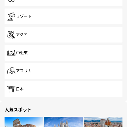
リゾート
アジア
中近東
アフリカ
日本
人気スポット