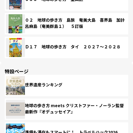
０２ 地球の歩き方 島旅 奄美大島 喜界島 加計
呂麻島（奄美群島１） ５訂版
Ｄ１７ 地球の歩き方 タイ ２０２７～２０２８
特設ページ
世界遺産ランキング
地球の歩き方 meets クリストファー・ノーラン監督
最新作『オデュッセイア』
準備も滞在もスマートに！ トラベルハック2026