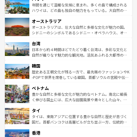
着のスイス情報は
コンテンツ一覧
を参照してほしい。
ンメントが詰まった刺激的なスポットだ。一方、アメリカ
年間を通じて温暖な気候に恵まれ、多くの島で構成される
西部には大自然が広がり、グランドキャニオンやイエロー
ハワイは、どの島も独自の魅力をもっている。大自然の神
ストーン国立公園といった絶景が堪能できる。さらに、南
秘を感じたいなら、火山が生み出した壮大な景観を誇るハ
オーストラリア
部のニューオーリンズでは、音楽と美食が融合した独特の
ワイ島は見逃せない。また、定番の観光地といえばオアフ
文化が魅力。旅行者はアメリカの各地域で異なる魅力を楽
島だが、静かな自然を求めるならマウイ島やカウアイ島が
オーストラリアは、壮大な自然と多様な文化が魅力の国。
しみながら、その多様性と豊かな歴史を感じることができ
おすすめ。エメラルドグリーンに輝く海をはじめ、豊かな
シドニーのシンボルであるシドニー・オペラハウス、オー
るだろう。車でのロードトリップや列車の旅も、アメリカ
文化や歴史が息づいている。「アロハスピリット」と呼ば
ストラリア東海岸北部に広がる大サンゴ礁地帯グレートバ
ならではの贅沢な旅のスタイルだ。 なお、新着のアメリカ
台湾
れるおもてなしの心で訪れる人々を迎えてくれるハワイの
リアリーフや大陸中央部にそびえるウルル（エアーズロッ
情報は
コンテンツ一覧
を参照してほしい。
人々、おいしいローカルフードやハワイアンミュージッ
ク）、タスマニアの美しい原生林やケアンズの熱帯雨林な
日本から約４時間ほどでたどり着く台湾は、多彩な文化と
ク、伝統的なフラダンスなど、すべてがハワイの魅力を彩
ど、見どころがたくさん。また、カフェやワイン、オージ
自然が織りなす魅力的な観光地。活気あふれる大都市の台
っている。訪れるたびに新しい発見と感動が待っているハ
ービーフなどの食文化も豊かで、美味しいものであふれて
北やノスタルジックな町並みが人気な九份（ジォウフェ
ワイを、存分に味わってほしい。 なお、新着のハワイ情報
韓国
いる。アクティビティも充実しており、サーフィンやダイ
ン）、静ひつな山岳地帯である台湾東部など、都市の喧騒
は
コンテンツ一覧
を参照してほしい。
ビング、ハイキングなど、アウトドア好きにはたまらな
と山間の静けさが共存しており、訪れる人に新しい発見と
歴史ある王朝文化が残る一方で、最先端のファッションやK
い。オーストラリアの多彩な魅力を存分に味わいつくそ
驚きをもたらしてくれる。また、奥深い台湾の食文化も魅
-POPで世界を席巻している韓国。首都ソウルの宮殿や伝統
う。 なお、新着のオーストラリア情報は
コンテンツ一覧
を
力で、夜市などの屋台グルメから高級料理、ヘルシーで美
家屋が並ぶエリアでは韓国の歴史と文化に浸ることがで
参照してほしい。
ベトナム
容にもいいと評判のスイーツなど、バラエティ豊かな料理
き、地方に足を延ばせば四季折々の自然美を楽しむことが
が味わえる。 なお、新着の台湾情報は
コンテンツ一覧
を参
できる。そして、キムチや焼肉、絶品のストリートフード
豊かな自然と多様な文化が魅力的なベトナム。南北に細長
照してほしい。
まで、さまざまな韓国料理が待っている。夜には、韓国な
く伸びる国土には、広大な田園風景や青々とした山々、世
らではのナイトライフも堪能できる。あたたかいホスピタ
界遺産に登録された壮大な自然景観が点在し、都市部では
タイ
リティに包まれながら、韓国の多彩な魅力を心ゆくまで味
急速な発展と共に伝統が息づく。ハノイの古い町並みやホ
わってみてほしい。 なお、新着の韓国情報は
コンテンツ一
ーチミン市のフランス統治時代の建物も、独特の雰囲気を
タイは、東南アジアに位置する豊かな自然と歴史が息づく
覧
を参照してほしい。
醸し出している。また、バラエティの豊かさとおいしさで
国だ。首都バンコクは高層ビルが立ち並ぶ一方、伝統的な
世界中の食通を魅了してやまないベトナム料理も魅力のひ
寺院や市場がいたるところに点在し、古きよき文化と現代
香港
とつ。フォーやバインミー、ベトナムコーヒーなどは、ぜ
の活気が交差している。北部ではチェンマイなどの山岳地