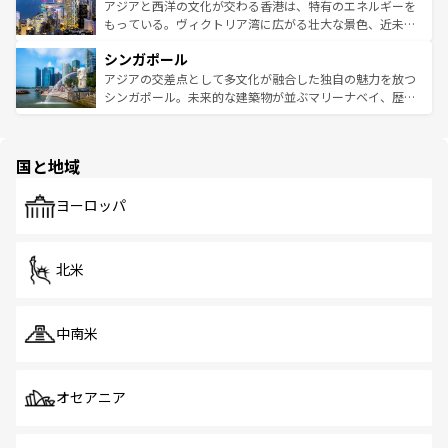
ひ現地で味わいたい。どの地域を訪れてもあたたかい人々
帯で自然と触れ合い、南部ではプーケットやクラビの美し
アジアと西洋の文化が交わる香港は、特有のエネルギーを
が旅行者を迎えてくれるので、きっと忘れられない旅にな
いビーチでリゾート気分を楽しむことができる。タイ料理
もっている。ヴィクトリア湾に広がる壮大な景色、近未来
るはずだ。 なお、新着のベトナム情報は
コンテンツ一覧
を
は世界的に有名で、屋台から高級レストランまで味覚を刺
的なアートスポット、そして歴史と現代が融合した町並
参照してほしい。
シンガポール
激する。気候は一年中温暖で、どの季節にも異なる楽しみ
み、どこを訪れても感動するはず。観光スポットが密集し
が待っている。親しみやすいタイの人々、仏教を中心とし
ており、効率よく見どころを回れるのも魅力。息をのむよ
アジアの交差点として多文化が融合した独自の魅力を放つ
た文化、そして多様な観光資源が、訪れる旅人を魅了し続
うな絶景から文化的な体験まで、香港を存分に楽しみ尽く
シンガポール。未来的な建築物が並ぶマリーナベイ、歴史
ける。 なお、新着のタイ情報は
コンテンツ一覧
を参照して
そう。 なお、新着の香港情報は
コンテンツ一覧
を参照して
と伝統を感じられるエスニックタウン、多数の緑豊かな公
ほしい。
ほしい。
園や自然保護区など、自然が調和した近代的な景観と文化
の多様性あふれるカラフルな町は、どこを歩いても新しい
国と地域
発見がある。さらに、治安のよさや充実した公共交通機関
も、旅行者にとっては魅力的なポイント。グルメも豊富
で、ホーカーズは地元の風情を楽しめる外せないスポット
ヨーロッパ
だ。訪れる人を飽きさせないシンガポールで、多様な魅力
を体感しよう。 なお、新着のシンガポール情報は
コンテン
ツ一覧
を参照してほしい。
北米
中南米
オセアニア