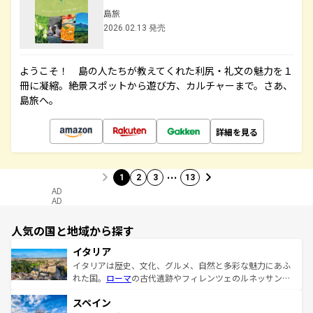
島旅
2026.02.13 発売
ようこそ！ 島の人たちが教えてくれた利尻・礼文の魅力を１
冊に凝縮。絶景スポットから遊び方、カルチャーまで。さあ、
島旅へ。
詳細を見る
…
1
2
3
13
AD
AD
人気の国と地域から探す
イタリア
イタリアは歴史、文化、グルメ、自然と多彩な魅力にあふ
れた国。
ローマ
の古代遺跡やフィレンツェのルネッサンス
美術、ヴェネツィアの運河など、歴史あるスポットはもち
スペイン
ろん、トスカーナの美しい田園風景やアマルフィ海岸の絶