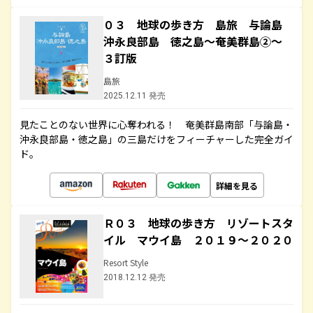
０３ 地球の歩き方 島旅 与論島
沖永良部島 徳之島～奄美群島②～
３訂版
島旅
2025.12.11 発売
見たことのない世界に心奪われる！ 奄美群島南部「与論島・
沖永良部島・徳之島」の三島だけをフィーチャーした完全ガイ
ド。
詳細を見る
Ｒ０３ 地球の歩き方 リゾートスタ
イル マウイ島 ２０１９～２０２０
Resort Style
2018.12.12 発売