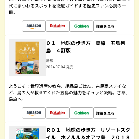
代にまつわるスポットを徹底ガイドする歴史ファン必携の一
冊。
詳細を見る
０１ 地球の歩き方 島旅 五島列
島 ４訂版
島旅
2024.07.04 発売
ようこそ！世界遺産の教会、絶品島ごはん、古民家ステイな
ど、島の人が教えてくれた五島の魅力をギュッと凝縮。さあ、
島旅へ。
詳細を見る
Ｒ０１ 地球の歩き方 リゾートスタ
イル ホノルル＆オアフ島 ２０１８