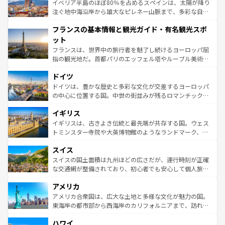
景など、自然景観も見逃せない。観光の合間には、本場の
イベリア半島のほぼ80％を占めるスペインは、太陽が降り
ピザやパスタなど、絶品のイタリア料理を堪能することも
注ぐ地中海沿岸から雄大なピレネー山脈まで、多彩な自然
できる。朝目覚めてから夜眠るまで、すべての瞬間を楽し
と文化が詰まったヨーロッパ屈指の旅行先だ。多様な地域
フランスの基本情報と観光ガイド・有名観光スポ
ませてくれるイタリアで、忘れられない旅をしてみよう！
文化が根付くこの国では、情熱的なフラメンコ、熱気あふ
なお、新着のイタリア情報は
コンテンツ一覧
を参照してほ
れる闘牛、そして美味しいタパスが生活の一部となってい
ット
しい。
る。首都マドリードの洗練された雰囲気や、バルセロナの
フランスは、世界中の旅行者を魅了し続けるヨーロッパ屈
アートに溢れた街角から、地方では古代ローマ遺跡や中世
指の観光地だ。首都パリのエッフェル塔やルーブル美術館
の城塞都市、穏やかなビーチリゾートまで多彩な表情を見
といった象徴的なスポットから、田舎町の古風な美しさま
せる。地方によって風土や気候が異なるスペインはその個
ドイツ
で、幅広い魅力が詰まっている。華麗な宮殿、歴史的な大
性で訪れる人を魅了する。 なお、新着のスペイン情報は
コ
聖堂、美しいビーチ、そして豊かな自然が、訪れる者を心
ドイツは、豊かな歴史と多彩な文化が交差するヨーロッパ
ンテンツ一覧
を参照してほしい。
から魅了する。また、フランスは美食の国としても知ら
の中心に位置する国。中世の街並みが残るロマンチック街
れ、フランス料理はユネスコ無形文化遺産にも登録されて
道から、未来を先取りするようなモダンな都市まで多様な
イギリス
いる。シャンパンの発祥地であるランス、プロヴァンスの
顔を持つこの国は、どこを歩いても飽きることがない。ベ
香り高いラベンダー畑など、多彩な楽しみ方が可能だ。さ
ルリンの文化的活気、バイエルン州のアルプスの絶景、そ
イギリスは、古きよき伝統と最先端が共存する国。ウェス
らに、パリ以外の地域にも魅力が溢れており、どの街角に
してライン川沿いのワイン畑といった風景は必見。ビール
トミンスター寺院や大英博物館のようなランドマーク、歴
も豊かな歴史と文化が息づいている。パリ以外の個性あふ
とソーセージを味わいながら地元の人と過ごす楽しい時間
史ある大学都市、美しい丘陵地帯や牧歌的な風景など、エ
れる地方に足を運ぶとそれぞれで全く異なる文化を体験で
スイス
は、お酒好きな人にはぜひ体験してほしい。 なお、新着の
リアごとに異なる魅力がある。また、優雅なアフタヌーン
きるだろう。 なお、新着のフランス情報は
コンテンツ一覧
ドイツ情報は
コンテンツ一覧
を参照してほしい。
ティー、ビール好きにはたまらない英国パブ、サッカー観
スイスの国土面積は九州ほどの広さだが、運行時刻が正確
を参照してほしい。
戦など、本場だからこそできる体験も豊富。イギリスを旅
な交通網が整備されており、初心者でも安心して個人旅行
して楽しみつくそう。 なお、新着のイギリス情報は
コンテ
を楽しめる。日本同様に時刻表どおりの旅が可能だ。中世
アメリカ
ンツ一覧
を参照してほしい。
の建物がそのまま残る町や、スイスならではのユニークな
博物館もあり、アルプス観光だけでなく町歩きも満喫する
アメリカ合衆国は、広大な土地と多様な文化が魅力の国。
ことができる。国民の所得が高いため物価も高いが、旅行
東海岸の都市部から西海岸のカリフォルニアまで、訪れる
者向けの交通パス提供のサービスもあり、うまく活用すれ
場所ごとに異なる風景と体験が待っている。ニューヨーク
ハワイ
ば市内交通費無料で観光を楽しむこともできる。 なお、新
のような巨大都市は、観光、ショッピング、エンターテイ