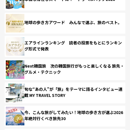
地球の歩き方アワード みんなで選ぶ、旅のベスト。
エアラインランキング 読者の投票をもとにランキン
グ形式で発表
Next韓国旅 次の韓国旅行がもっと楽しくなる 旅先・
グルメ・テクニック
旬な“あの人”が「旅」をテーマに語るインタビュー連
載 MY TRAVEL STORY
今、こんな旅がしてみたい！地球の歩き方が選ぶ2026
年絶対行くべき旅先30