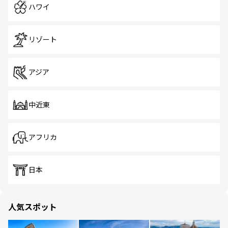
ハワイ
リゾート
アジア
中近東
アフリカ
日本
人気スポット