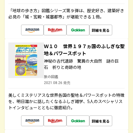
「地球の歩き方」図鑑シリーズ第９弾は、歴史好き、建築好き
必見の「城・宮殿・城塞都市」が堪能できる１冊。
詳細を見る
Ｗ１０ 世界１９７ヵ国のふしぎな聖
地＆パワースポット
神秘の古代遺跡 驚異の大自然 謎の巨
石 祈りと奇跡の地
旅の図鑑
2021.08.26 発売
美しくミステリアスな世界各国の聖地＆パワースポットの特徴
を、明日誰かに話したくなるふしぎ雑学、5人のスペシャリス
トインタビューとともに徹底紹介。
詳細を見る