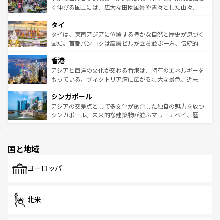
照してほしい。
まで、さまざまな韓国料理が待っている。夜には、韓国な
く伸びる国土には、広大な田園風景や青々とした山々、世
らではのナイトライフも堪能できる。あたたかいホスピタ
界遺産に登録された壮大な自然景観が点在し、都市部では
タイ
リティに包まれながら、韓国の多彩な魅力を心ゆくまで味
急速な発展と共に伝統が息づく。ハノイの古い町並みやホ
わってみてほしい。 なお、新着の韓国情報は
コンテンツ一
ーチミン市のフランス統治時代の建物も、独特の雰囲気を
タイは、東南アジアに位置する豊かな自然と歴史が息づく
覧
を参照してほしい。
醸し出している。また、バラエティの豊かさとおいしさで
国だ。首都バンコクは高層ビルが立ち並ぶ一方、伝統的な
世界中の食通を魅了してやまないベトナム料理も魅力のひ
寺院や市場がいたるところに点在し、古きよき文化と現代
香港
とつ。フォーやバインミー、ベトナムコーヒーなどは、ぜ
の活気が交差している。北部ではチェンマイなどの山岳地
ひ現地で味わいたい。どの地域を訪れてもあたたかい人々
帯で自然と触れ合い、南部ではプーケットやクラビの美し
アジアと西洋の文化が交わる香港は、特有のエネルギーを
が旅行者を迎えてくれるので、きっと忘れられない旅にな
いビーチでリゾート気分を楽しむことができる。タイ料理
もっている。ヴィクトリア湾に広がる壮大な景色、近未来
るはずだ。 なお、新着のベトナム情報は
コンテンツ一覧
を
は世界的に有名で、屋台から高級レストランまで味覚を刺
的なアートスポット、そして歴史と現代が融合した町並
参照してほしい。
シンガポール
激する。気候は一年中温暖で、どの季節にも異なる楽しみ
み、どこを訪れても感動するはず。観光スポットが密集し
が待っている。親しみやすいタイの人々、仏教を中心とし
ており、効率よく見どころを回れるのも魅力。息をのむよ
アジアの交差点として多文化が融合した独自の魅力を放つ
た文化、そして多様な観光資源が、訪れる旅人を魅了し続
うな絶景から文化的な体験まで、香港を存分に楽しみ尽く
シンガポール。未来的な建築物が並ぶマリーナベイ、歴史
ける。 なお、新着のタイ情報は
コンテンツ一覧
を参照して
そう。 なお、新着の香港情報は
コンテンツ一覧
を参照して
と伝統を感じられるエスニックタウン、多数の緑豊かな公
ほしい。
ほしい。
園や自然保護区など、自然が調和した近代的な景観と文化
の多様性あふれるカラフルな町は、どこを歩いても新しい
国と地域
発見がある。さらに、治安のよさや充実した公共交通機関
も、旅行者にとっては魅力的なポイント。グルメも豊富
で、ホーカーズは地元の風情を楽しめる外せないスポット
ヨーロッパ
だ。訪れる人を飽きさせないシンガポールで、多様な魅力
を体感しよう。 なお、新着のシンガポール情報は
コンテン
ツ一覧
を参照してほしい。
北米