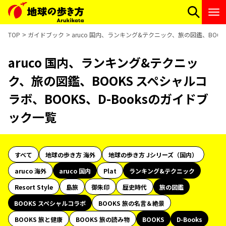
TOP
ガイドブック
aruco 国内、ランキング&テクニック、旅の図鑑、BOOK
aruco 国内、ランキング&テクニッ
ク、旅の図鑑、BOOKS スペシャルコ
ラボ、BOOKS、D-Booksのガイドブ
ック一覧
すべて
地球の歩き方 海外
地球の歩き方 Jシリーズ（国内）
aruco 海外
aruco 国内
Plat
ランキング&テクニック
Resort Style
島旅
御朱印
歴史時代
旅の図鑑
BOOKS スペシャルコラボ
BOOKS 旅の名言＆絶景
BOOKS 旅と健康
BOOKS 旅の読み物
BOOKS
D-Books