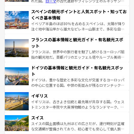
れた国。
ローマ
の古代遺跡やフィレンツェのルネッサンス
美術、ヴェネツィアの運河など、歴史あるスポットはもち
スペインの観光ポイントと人気スポット・知ってお
ろん、トスカーナの美しい田園風景やアマルフィ海岸の絶
景など、自然景観も見逃せない。観光の合間には、本場の
くべき基本情報
ピザやパスタなど、絶品のイタリア料理を堪能することも
イベリア半島のほぼ80％を占めるスペインは、太陽が降り
できる。朝目覚めてから夜眠るまで、すべての瞬間を楽し
注ぐ地中海沿岸から雄大なピレネー山脈まで、多彩な自然
ませてくれるイタリアで、忘れられない旅をしてみよう！
と文化が詰まったヨーロッパ屈指の旅行先だ。多様な地域
なお、新着のイタリア情報は
コンテンツ一覧
を参照してほ
フランスの基本情報と観光ガイド・有名観光スポ
文化が根付くこの国では、情熱的なフラメンコ、熱気あふ
しい。
れる闘牛、そして美味しいタパスが生活の一部となってい
ット
る。首都マドリードの洗練された雰囲気や、バルセロナの
フランスは、世界中の旅行者を魅了し続けるヨーロッパ屈
アートに溢れた街角から、地方では古代ローマ遺跡や中世
指の観光地だ。首都パリのエッフェル塔やルーブル美術館
の城塞都市、穏やかなビーチリゾートまで多彩な表情を見
といった象徴的なスポットから、田舎町の古風な美しさま
せる。地方によって風土や気候が異なるスペインはその個
ドイツの基本情報と観光ガイド・有名観光スポッ
で、幅広い魅力が詰まっている。華麗な宮殿、歴史的な大
性で訪れる人を魅了する。 なお、新着のスペイン情報は
コ
聖堂、美しいビーチ、そして豊かな自然が、訪れる者を心
ト
ンテンツ一覧
を参照してほしい。
から魅了する。また、フランスは美食の国としても知ら
ドイツは、豊かな歴史と多彩な文化が交差するヨーロッパ
れ、フランス料理はユネスコ無形文化遺産にも登録されて
の中心に位置する国。中世の街並みが残るロマンチック街
いる。シャンパンの発祥地であるランス、プロヴァンスの
道から、未来を先取りするようなモダンな都市まで多様な
香り高いラベンダー畑など、多彩な楽しみ方が可能だ。さ
イギリス
顔を持つこの国は、どこを歩いても飽きることがない。ベ
らに、パリ以外の地域にも魅力が溢れており、どの街角に
ルリンの文化的活気、バイエルン州のアルプスの絶景、そ
イギリスは、古きよき伝統と最先端が共存する国。ウェス
も豊かな歴史と文化が息づいている。パリ以外の個性あふ
してライン川沿いのワイン畑といった風景は必見。ビール
トミンスター寺院や大英博物館のようなランドマーク、歴
れる地方に足を運ぶとそれぞれで全く異なる文化を体験で
とソーセージを味わいながら地元の人と過ごす楽しい時間
史ある大学都市、美しい丘陵地帯や牧歌的な風景など、エ
きるだろう。 なお、新着のフランス情報は
コンテンツ一覧
スイス
は、お酒好きな人にはぜひ体験してほしい。 なお、新着の
リアごとに異なる魅力がある。また、優雅なアフタヌーン
を参照してほしい。
ドイツ情報は
コンテンツ一覧
を参照してほしい。
ティー、ビール好きにはたまらない英国パブ、サッカー観
スイスの国土面積は九州ほどの広さだが、運行時刻が正確
戦など、本場だからこそできる体験も豊富。イギリスを旅
な交通網が整備されており、初心者でも安心して個人旅行
して楽しみつくそう。 なお、新着のイギリス情報は
コンテ