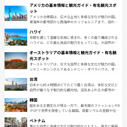
を楽しめる。日本同様に時刻表どおりの旅が可能だ。中世
アメリカの基本情報と観光ガイド・有名観光スポ
ンツ一覧
を参照してほしい。
の建物がそのまま残る町や、スイスならではのユニークな
博物館もあり、アルプス観光だけでなく町歩きも満喫する
ット
ことができる。国民の所得が高いため物価も高いが、旅行
アメリカ合衆国は、広大な土地と多様な文化が魅力の国。
者向けの交通パス提供のサービスもあり、うまく活用すれ
東海岸の都市部から西海岸のカリフォルニアまで、訪れる
ば市内交通費無料で観光を楽しむこともできる。 なお、新
場所ごとに異なる風景と体験が待っている。ニューヨーク
着のスイス情報は
コンテンツ一覧
を参照してほしい。
ハワイ
のような巨大都市は、観光、ショッピング、エンターテイ
ンメントが詰まった刺激的なスポットだ。一方、アメリカ
年間を通じて温暖な気候に恵まれ、多くの島で構成される
西部には大自然が広がり、グランドキャニオンやイエロー
ハワイは、どの島も独自の魅力をもっている。大自然の神
ストーン国立公園といった絶景が堪能できる。さらに、南
秘を感じたいなら、火山が生み出した壮大な景観を誇るハ
オーストラリアの基本情報と観光ガイド・有名観
部のニューオーリンズでは、音楽と美食が融合した独特の
ワイ島は見逃せない。また、定番の観光地といえばオアフ
文化が魅力。旅行者はアメリカの各地域で異なる魅力を楽
島だが、静かな自然を求めるならマウイ島やカウアイ島が
光スポット
しみながら、その多様性と豊かな歴史を感じることができ
おすすめ。エメラルドグリーンに輝く海をはじめ、豊かな
オーストラリアは、壮大な自然と多様な文化が魅力の国。
るだろう。車でのロードトリップや列車の旅も、アメリカ
文化や歴史が息づいている。「アロハスピリット」と呼ば
シドニーのシンボルであるシドニー・オペラハウス、オー
ならではの贅沢な旅のスタイルだ。 なお、新着のアメリカ
れるおもてなしの心で訪れる人々を迎えてくれるハワイの
ストラリア東海岸北部に広がる大サンゴ礁地帯グレートバ
情報は
コンテンツ一覧
を参照してほしい。
人々、おいしいローカルフードやハワイアンミュージッ
台湾
リアリーフや大陸中央部にそびえるウルル（エアーズロッ
ク、伝統的なフラダンスなど、すべてがハワイの魅力を彩
ク）、タスマニアの美しい原生林やケアンズの熱帯雨林な
日本から約４時間ほどでたどり着く台湾は、多彩な文化と
っている。訪れるたびに新しい発見と感動が待っているハ
ど、見どころがたくさん。また、カフェやワイン、オージ
自然が織りなす魅力的な観光地。活気あふれる大都市の台
ワイを、存分に味わってほしい。 なお、新着のハワイ情報
ービーフなどの食文化も豊かで、美味しいものであふれて
北やノスタルジックな町並みが人気な九份（ジォウフェ
は
コンテンツ一覧
を参照してほしい。
韓国
いる。アクティビティも充実しており、サーフィンやダイ
ン）、静ひつな山岳地帯である台湾東部など、都市の喧騒
ビング、ハイキングなど、アウトドア好きにはたまらな
と山間の静けさが共存しており、訪れる人に新しい発見と
歴史ある王朝文化が残る一方で、最先端のファッションやK
い。オーストラリアの多彩な魅力を存分に味わいつくそ
驚きをもたらしてくれる。また、奥深い台湾の食文化も魅
-POPで世界を席巻している韓国。首都ソウルの宮殿や伝統
う。 なお、新着のオーストラリア情報は
コンテンツ一覧
を
力で、夜市などの屋台グルメから高級料理、ヘルシーで美
家屋が並ぶエリアでは韓国の歴史と文化に浸ることがで
参照してほしい。
ベトナム
容にもいいと評判のスイーツなど、バラエティ豊かな料理
き、地方に足を延ばせば四季折々の自然美を楽しむことが
が味わえる。 なお、新着の台湾情報は
コンテンツ一覧
を参
できる。そして、キムチや焼肉、絶品のストリートフード
豊かな自然と多様な文化が魅力的なベトナム。南北に細長