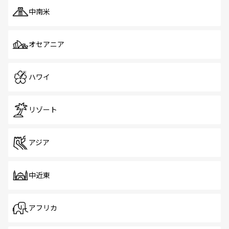
中南米
オセアニア
ハワイ
リゾート
アジア
中近東
アフリカ