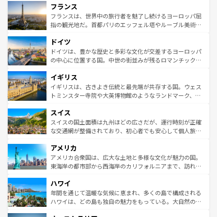
フランス
ませてくれるイタリアで、忘れられない旅をしてみよう！
文化が根付くこの国では、情熱的なフラメンコ、熱気あふ
なお、新着のイタリア情報は
コンテンツ一覧
を参照してほ
れる闘牛、そして美味しいタパスが生活の一部となってい
フランスは、世界中の旅行者を魅了し続けるヨーロッパ屈
しい。
る。首都マドリードの洗練された雰囲気や、バルセロナの
指の観光地だ。首都パリのエッフェル塔やルーブル美術館
アートに溢れた街角から、地方では古代ローマ遺跡や中世
といった象徴的なスポットから、田舎町の古風な美しさま
ドイツ
の城塞都市、穏やかなビーチリゾートまで多彩な表情を見
で、幅広い魅力が詰まっている。華麗な宮殿、歴史的な大
せる。地方によって風土や気候が異なるスペインはその個
聖堂、美しいビーチ、そして豊かな自然が、訪れる者を心
ドイツは、豊かな歴史と多彩な文化が交差するヨーロッパ
性で訪れる人を魅了する。 なお、新着のスペイン情報は
コ
から魅了する。また、フランスは美食の国としても知ら
の中心に位置する国。中世の街並みが残るロマンチック街
ンテンツ一覧
を参照してほしい。
れ、フランス料理はユネスコ無形文化遺産にも登録されて
道から、未来を先取りするようなモダンな都市まで多様な
イギリス
いる。シャンパンの発祥地であるランス、プロヴァンスの
顔を持つこの国は、どこを歩いても飽きることがない。ベ
香り高いラベンダー畑など、多彩な楽しみ方が可能だ。さ
ルリンの文化的活気、バイエルン州のアルプスの絶景、そ
イギリスは、古きよき伝統と最先端が共存する国。ウェス
らに、パリ以外の地域にも魅力が溢れており、どの街角に
してライン川沿いのワイン畑といった風景は必見。ビール
トミンスター寺院や大英博物館のようなランドマーク、歴
も豊かな歴史と文化が息づいている。パリ以外の個性あふ
とソーセージを味わいながら地元の人と過ごす楽しい時間
史ある大学都市、美しい丘陵地帯や牧歌的な風景など、エ
れる地方に足を運ぶとそれぞれで全く異なる文化を体験で
スイス
は、お酒好きな人にはぜひ体験してほしい。 なお、新着の
リアごとに異なる魅力がある。また、優雅なアフタヌーン
きるだろう。 なお、新着のフランス情報は
コンテンツ一覧
ドイツ情報は
コンテンツ一覧
を参照してほしい。
ティー、ビール好きにはたまらない英国パブ、サッカー観
スイスの国土面積は九州ほどの広さだが、運行時刻が正確
を参照してほしい。
戦など、本場だからこそできる体験も豊富。イギリスを旅
な交通網が整備されており、初心者でも安心して個人旅行
して楽しみつくそう。 なお、新着のイギリス情報は
コンテ
を楽しめる。日本同様に時刻表どおりの旅が可能だ。中世
アメリカ
ンツ一覧
を参照してほしい。
の建物がそのまま残る町や、スイスならではのユニークな
博物館もあり、アルプス観光だけでなく町歩きも満喫する
アメリカ合衆国は、広大な土地と多様な文化が魅力の国。
ことができる。国民の所得が高いため物価も高いが、旅行
東海岸の都市部から西海岸のカリフォルニアまで、訪れる
者向けの交通パス提供のサービスもあり、うまく活用すれ
場所ごとに異なる風景と体験が待っている。ニューヨーク
ハワイ
ば市内交通費無料で観光を楽しむこともできる。 なお、新
のような巨大都市は、観光、ショッピング、エンターテイ
着のスイス情報は
コンテンツ一覧
を参照してほしい。
ンメントが詰まった刺激的なスポットだ。一方、アメリカ
年間を通じて温暖な気候に恵まれ、多くの島で構成される
西部には大自然が広がり、グランドキャニオンやイエロー
ハワイは、どの島も独自の魅力をもっている。大自然の神
ストーン国立公園といった絶景が堪能できる。さらに、南
秘を感じたいなら、火山が生み出した壮大な景観を誇るハ