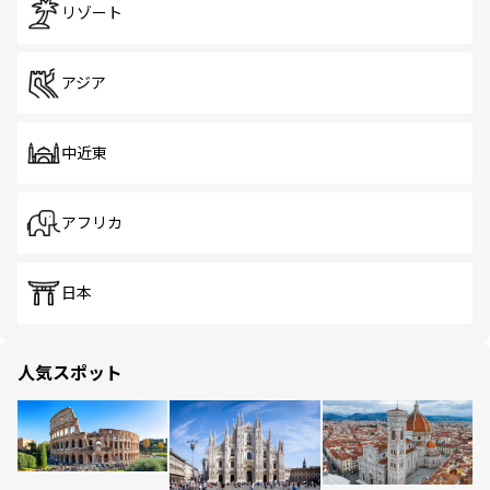
リゾート
アジア
中近東
アフリカ
日本
人気スポット