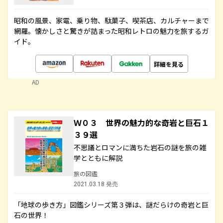
昭和の風景、家電、乗り物、駄菓子、喫茶店、カルチャーまで
網羅。懐かしさと驚きが詰まった昭和レトロの魅力を旅するガ
イド。
詳細を見る
AD
Ｗ０３ 世界の魅力的な奇岩と巨石１
３９選
不思議とロマンに満ちた岩石の謎を旅の雑
学とともに解説
旅の図鑑
2021.03.18 発売
「地球の歩き方」図鑑シリーズ第３弾は、謎だらけの奇岩と巨
石の世界！