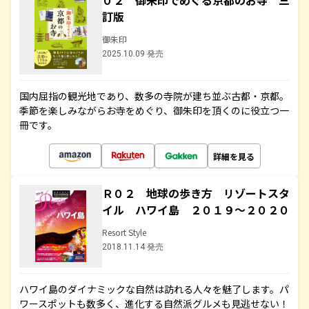
０２ 御朱印でめぐる京都のお寺 三
訂版
御朱印
2025.10.09 発売
国内屈指の観光地であり、数多の寺院が建ち並ぶ古都・京都。
季節を楽しみながらお寺をめぐり、御朱印を頂くのに役立つ一
冊です。
詳細を見る
Ｒ０２ 地球の歩き方 リゾートスタ
イル ハワイ島 ２０１９～２０２０
Resort Style
2018.11.14 発売
ハワイ島のダイナミックな自然は訪れる人々を魅了します。パ
ワースポットも数多く、進化する自然派グルメも見逃せない！