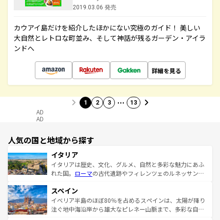
2019.03.06 発売
カウアイ島だけを紹介したほかにない究極のガイド！ 美しい
大自然とレトロな町並み、そして神話が残るガーデン・アイラ
ンドへ
詳細を見る
…
1
2
3
13
AD
AD
人気の国と地域から探す
イタリア
イタリアは歴史、文化、グルメ、自然と多彩な魅力にあふ
れた国。
ローマ
の古代遺跡やフィレンツェのルネッサンス
美術、ヴェネツィアの運河など、歴史あるスポットはもち
スペイン
ろん、トスカーナの美しい田園風景やアマルフィ海岸の絶
景など、自然景観も見逃せない。観光の合間には、本場の
イベリア半島のほぼ80％を占めるスペインは、太陽が降り
ピザやパスタなど、絶品のイタリア料理を堪能することも
注ぐ地中海沿岸から雄大なピレネー山脈まで、多彩な自然
できる。朝目覚めてから夜眠るまで、すべての瞬間を楽し
と文化が詰まったヨーロッパ屈指の旅行先だ。多様な地域