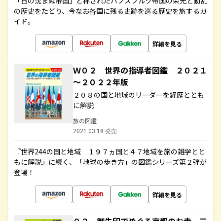
「日の沈まぬ帝国」と称されたハプスブルク帝国の栄光と動乱
の歴史をたどり、今なお各国に残る史跡を巡る歴史を旅するガ
イド。
詳細を見る
Ｗ０２ 世界の指導者図鑑 ２０２１
～２０２２年版
２０８の国と地域のリーダーを経歴ととも
に解説
旅の図鑑
2021.03.18 発売
『世界244の国と地域 １９７ヵ国と４７地域を旅の雑学とと
もに解説』に続く、「地球の歩き方」の図鑑シリーズ第２弾が
登場！
詳細を見る