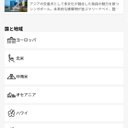
が待っている。親しみやすいタイの人々、仏教を中心とし
ており、効率よく見どころを回れるのも魅力。息をのむよ
アジアの交差点として多文化が融合した独自の魅力を放つ
た文化、そして多様な観光資源が、訪れる旅人を魅了し続
うな絶景から文化的な体験まで、香港を存分に楽しみ尽く
シンガポール。未来的な建築物が並ぶマリーナベイ、歴史
ける。 なお、新着のタイ情報は
コンテンツ一覧
を参照して
そう。 なお、新着の香港情報は
コンテンツ一覧
を参照して
と伝統を感じられるエスニックタウン、多数の緑豊かな公
ほしい。
ほしい。
園や自然保護区など、自然が調和した近代的な景観と文化
の多様性あふれるカラフルな町は、どこを歩いても新しい
国と地域
発見がある。さらに、治安のよさや充実した公共交通機関
も、旅行者にとっては魅力的なポイント。グルメも豊富
で、ホーカーズは地元の風情を楽しめる外せないスポット
ヨーロッパ
だ。訪れる人を飽きさせないシンガポールで、多様な魅力
を体感しよう。 なお、新着のシンガポール情報は
コンテン
ツ一覧
を参照してほしい。
北米
中南米
オセアニア
ハワイ