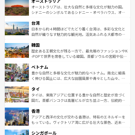
オーストラリア
部のニューオーリンズでは、音楽と美食が融合した独特の
ワイ島は見逃せない。また、定番の観光地といえばオアフ
文化が魅力。旅行者はアメリカの各地域で異なる魅力を楽
島だが、静かな自然を求めるならマウイ島やカウアイ島が
オーストラリアは、壮大な自然と多様な文化が魅力の国。
しみながら、その多様性と豊かな歴史を感じることができ
おすすめ。エメラルドグリーンに輝く海をはじめ、豊かな
シドニーのシンボルであるシドニー・オペラハウス、オー
るだろう。車でのロードトリップや列車の旅も、アメリカ
文化や歴史が息づいている。「アロハスピリット」と呼ば
ストラリア東海岸北部に広がる大サンゴ礁地帯グレートバ
ならではの贅沢な旅のスタイルだ。 なお、新着のアメリカ
台湾
れるおもてなしの心で訪れる人々を迎えてくれるハワイの
リアリーフや大陸中央部にそびえるウルル（エアーズロッ
情報は
コンテンツ一覧
を参照してほしい。
人々、おいしいローカルフードやハワイアンミュージッ
ク）、タスマニアの美しい原生林やケアンズの熱帯雨林な
日本から約４時間ほどでたどり着く台湾は、多彩な文化と
ク、伝統的なフラダンスなど、すべてがハワイの魅力を彩
ど、見どころがたくさん。また、カフェやワイン、オージ
自然が織りなす魅力的な観光地。活気あふれる大都市の台
っている。訪れるたびに新しい発見と感動が待っているハ
ービーフなどの食文化も豊かで、美味しいものであふれて
北やノスタルジックな町並みが人気な九份（ジォウフェ
ワイを、存分に味わってほしい。 なお、新着のハワイ情報
韓国
いる。アクティビティも充実しており、サーフィンやダイ
ン）、静ひつな山岳地帯である台湾東部など、都市の喧騒
は
コンテンツ一覧
を参照してほしい。
ビング、ハイキングなど、アウトドア好きにはたまらな
と山間の静けさが共存しており、訪れる人に新しい発見と
歴史ある王朝文化が残る一方で、最先端のファッションやK
い。オーストラリアの多彩な魅力を存分に味わいつくそ
驚きをもたらしてくれる。また、奥深い台湾の食文化も魅
-POPで世界を席巻している韓国。首都ソウルの宮殿や伝統
う。 なお、新着のオーストラリア情報は
コンテンツ一覧
を
力で、夜市などの屋台グルメから高級料理、ヘルシーで美
家屋が並ぶエリアでは韓国の歴史と文化に浸ることがで
参照してほしい。
ベトナム
容にもいいと評判のスイーツなど、バラエティ豊かな料理
き、地方に足を延ばせば四季折々の自然美を楽しむことが
が味わえる。 なお、新着の台湾情報は
コンテンツ一覧
を参
できる。そして、キムチや焼肉、絶品のストリートフード
豊かな自然と多様な文化が魅力的なベトナム。南北に細長
照してほしい。
まで、さまざまな韓国料理が待っている。夜には、韓国な
く伸びる国土には、広大な田園風景や青々とした山々、世
らではのナイトライフも堪能できる。あたたかいホスピタ
界遺産に登録された壮大な自然景観が点在し、都市部では
タイ
リティに包まれながら、韓国の多彩な魅力を心ゆくまで味
急速な発展と共に伝統が息づく。ハノイの古い町並みやホ
わってみてほしい。 なお、新着の韓国情報は
コンテンツ一
ーチミン市のフランス統治時代の建物も、独特の雰囲気を
タイは、東南アジアに位置する豊かな自然と歴史が息づく
覧
を参照してほしい。
醸し出している。また、バラエティの豊かさとおいしさで
国だ。首都バンコクは高層ビルが立ち並ぶ一方、伝統的な
世界中の食通を魅了してやまないベトナム料理も魅力のひ
寺院や市場がいたるところに点在し、古きよき文化と現代
香港
とつ。フォーやバインミー、ベトナムコーヒーなどは、ぜ
の活気が交差している。北部ではチェンマイなどの山岳地
ひ現地で味わいたい。どの地域を訪れてもあたたかい人々
帯で自然と触れ合い、南部ではプーケットやクラビの美し
アジアと西洋の文化が交わる香港は、特有のエネルギーを
が旅行者を迎えてくれるので、きっと忘れられない旅にな
いビーチでリゾート気分を楽しむことができる。タイ料理
もっている。ヴィクトリア湾に広がる壮大な景色、近未来
るはずだ。 なお、新着のベトナム情報は
コンテンツ一覧
を
は世界的に有名で、屋台から高級レストランまで味覚を刺
的なアートスポット、そして歴史と現代が融合した町並
参照してほしい。
シンガポール
激する。気候は一年中温暖で、どの季節にも異なる楽しみ
み、どこを訪れても感動するはず。観光スポットが密集し