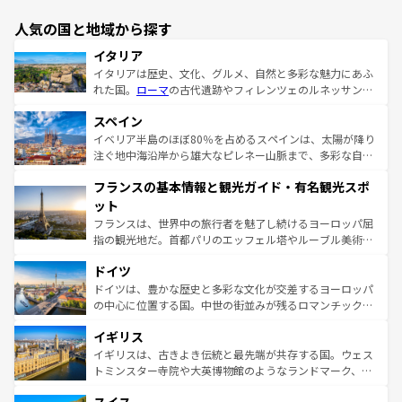
人気の国と地域から探す
イタリア
イタリアは歴史、文化、グルメ、自然と多彩な魅力にあふ
れた国。
ローマ
の古代遺跡やフィレンツェのルネッサンス
美術、ヴェネツィアの運河など、歴史あるスポットはもち
スペイン
ろん、トスカーナの美しい田園風景やアマルフィ海岸の絶
景など、自然景観も見逃せない。観光の合間には、本場の
イベリア半島のほぼ80％を占めるスペインは、太陽が降り
ピザやパスタなど、絶品のイタリア料理を堪能することも
注ぐ地中海沿岸から雄大なピレネー山脈まで、多彩な自然
できる。朝目覚めてから夜眠るまで、すべての瞬間を楽し
と文化が詰まったヨーロッパ屈指の旅行先だ。多様な地域
フランスの基本情報と観光ガイド・有名観光スポ
ませてくれるイタリアで、忘れられない旅をしてみよう！
文化が根付くこの国では、情熱的なフラメンコ、熱気あふ
なお、新着のイタリア情報は
コンテンツ一覧
を参照してほ
れる闘牛、そして美味しいタパスが生活の一部となってい
ット
しい。
る。首都マドリードの洗練された雰囲気や、バルセロナの
フランスは、世界中の旅行者を魅了し続けるヨーロッパ屈
アートに溢れた街角から、地方では古代ローマ遺跡や中世
指の観光地だ。首都パリのエッフェル塔やルーブル美術館
の城塞都市、穏やかなビーチリゾートまで多彩な表情を見
といった象徴的なスポットから、田舎町の古風な美しさま
せる。地方によって風土や気候が異なるスペインはその個
ドイツ
で、幅広い魅力が詰まっている。華麗な宮殿、歴史的な大
性で訪れる人を魅了する。 なお、新着のスペイン情報は
コ
聖堂、美しいビーチ、そして豊かな自然が、訪れる者を心
ドイツは、豊かな歴史と多彩な文化が交差するヨーロッパ
ンテンツ一覧
を参照してほしい。
から魅了する。また、フランスは美食の国としても知ら
の中心に位置する国。中世の街並みが残るロマンチック街
れ、フランス料理はユネスコ無形文化遺産にも登録されて
道から、未来を先取りするようなモダンな都市まで多様な
イギリス
いる。シャンパンの発祥地であるランス、プロヴァンスの
顔を持つこの国は、どこを歩いても飽きることがない。ベ
香り高いラベンダー畑など、多彩な楽しみ方が可能だ。さ
ルリンの文化的活気、バイエルン州のアルプスの絶景、そ
イギリスは、古きよき伝統と最先端が共存する国。ウェス
らに、パリ以外の地域にも魅力が溢れており、どの街角に
してライン川沿いのワイン畑といった風景は必見。ビール
トミンスター寺院や大英博物館のようなランドマーク、歴
も豊かな歴史と文化が息づいている。パリ以外の個性あふ
とソーセージを味わいながら地元の人と過ごす楽しい時間
史ある大学都市、美しい丘陵地帯や牧歌的な風景など、エ
れる地方に足を運ぶとそれぞれで全く異なる文化を体験で
は、お酒好きな人にはぜひ体験してほしい。 なお、新着の