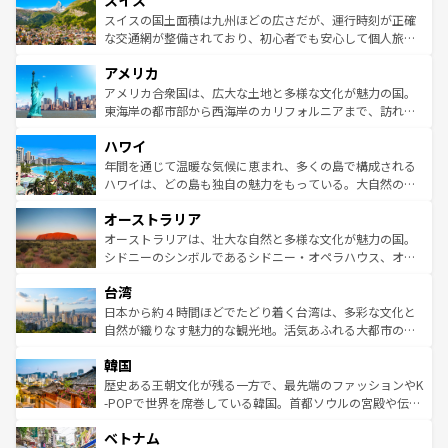
スイス
リアごとに異なる魅力がある。また、優雅なアフタヌーン
きるだろう。 なお、新着のフランス情報は
コンテンツ一覧
ドイツ情報は
コンテンツ一覧
を参照してほしい。
ティー、ビール好きにはたまらない英国パブ、サッカー観
スイスの国土面積は九州ほどの広さだが、運行時刻が正確
を参照してほしい。
戦など、本場だからこそできる体験も豊富。イギリスを旅
な交通網が整備されており、初心者でも安心して個人旅行
して楽しみつくそう。 なお、新着のイギリス情報は
コンテ
を楽しめる。日本同様に時刻表どおりの旅が可能だ。中世
アメリカ
ンツ一覧
を参照してほしい。
の建物がそのまま残る町や、スイスならではのユニークな
博物館もあり、アルプス観光だけでなく町歩きも満喫する
アメリカ合衆国は、広大な土地と多様な文化が魅力の国。
ことができる。国民の所得が高いため物価も高いが、旅行
東海岸の都市部から西海岸のカリフォルニアまで、訪れる
者向けの交通パス提供のサービスもあり、うまく活用すれ
場所ごとに異なる風景と体験が待っている。ニューヨーク
ハワイ
ば市内交通費無料で観光を楽しむこともできる。 なお、新
のような巨大都市は、観光、ショッピング、エンターテイ
着のスイス情報は
コンテンツ一覧
を参照してほしい。
ンメントが詰まった刺激的なスポットだ。一方、アメリカ
年間を通じて温暖な気候に恵まれ、多くの島で構成される
西部には大自然が広がり、グランドキャニオンやイエロー
ハワイは、どの島も独自の魅力をもっている。大自然の神
ストーン国立公園といった絶景が堪能できる。さらに、南
秘を感じたいなら、火山が生み出した壮大な景観を誇るハ
オーストラリア
部のニューオーリンズでは、音楽と美食が融合した独特の
ワイ島は見逃せない。また、定番の観光地といえばオアフ
文化が魅力。旅行者はアメリカの各地域で異なる魅力を楽
島だが、静かな自然を求めるならマウイ島やカウアイ島が
オーストラリアは、壮大な自然と多様な文化が魅力の国。
しみながら、その多様性と豊かな歴史を感じることができ
おすすめ。エメラルドグリーンに輝く海をはじめ、豊かな
シドニーのシンボルであるシドニー・オペラハウス、オー
るだろう。車でのロードトリップや列車の旅も、アメリカ
文化や歴史が息づいている。「アロハスピリット」と呼ば
ストラリア東海岸北部に広がる大サンゴ礁地帯グレートバ
ならではの贅沢な旅のスタイルだ。 なお、新着のアメリカ
台湾
れるおもてなしの心で訪れる人々を迎えてくれるハワイの
リアリーフや大陸中央部にそびえるウルル（エアーズロッ
情報は
コンテンツ一覧
を参照してほしい。
人々、おいしいローカルフードやハワイアンミュージッ
ク）、タスマニアの美しい原生林やケアンズの熱帯雨林な
日本から約４時間ほどでたどり着く台湾は、多彩な文化と
ク、伝統的なフラダンスなど、すべてがハワイの魅力を彩
ど、見どころがたくさん。また、カフェやワイン、オージ
自然が織りなす魅力的な観光地。活気あふれる大都市の台
っている。訪れるたびに新しい発見と感動が待っているハ
ービーフなどの食文化も豊かで、美味しいものであふれて
北やノスタルジックな町並みが人気な九份（ジォウフェ
ワイを、存分に味わってほしい。 なお、新着のハワイ情報
韓国
いる。アクティビティも充実しており、サーフィンやダイ
ン）、静ひつな山岳地帯である台湾東部など、都市の喧騒
は
コンテンツ一覧
を参照してほしい。
ビング、ハイキングなど、アウトドア好きにはたまらな
と山間の静けさが共存しており、訪れる人に新しい発見と
歴史ある王朝文化が残る一方で、最先端のファッションやK
い。オーストラリアの多彩な魅力を存分に味わいつくそ
驚きをもたらしてくれる。また、奥深い台湾の食文化も魅
-POPで世界を席巻している韓国。首都ソウルの宮殿や伝統
う。 なお、新着のオーストラリア情報は
コンテンツ一覧
を
力で、夜市などの屋台グルメから高級料理、ヘルシーで美
家屋が並ぶエリアでは韓国の歴史と文化に浸ることがで
参照してほしい。
ベトナム
容にもいいと評判のスイーツなど、バラエティ豊かな料理
き、地方に足を延ばせば四季折々の自然美を楽しむことが