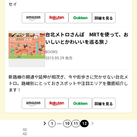
セイ
詳細を見る
台北メトロさんぽ MRTを使って、お
いしいとかわいいを巡る旅♪
BOOKS
2015.05.29 発売
新路線の開通や延伸が相次ぎ、今や街歩きに欠かせない台北メ
トロ。路線別にとっておきスポットや注目エリアを徹底紹介し
ます！
詳細を見る
…
1
10
11
12
AD
AD