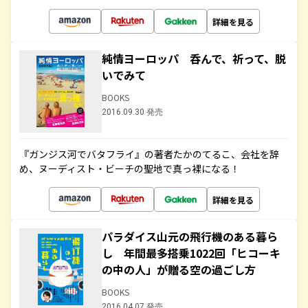
詳細を見る
純情ヨーロッパ 呑んで、祈って、脱
いでみて
BOOKS
2016.09.30 発売
『ガンジス河でバタフライ』の著者たかのてるこ、会社を辞
め、ヌーディスト・ビーチの聖地で真っ裸になる！
詳細を見る
パラダイス山元の飛行機のある暮ら
し 年間最多搭乗1022回「ヒコーキ
の中の人」が贈る空の過ごし方
BOOKS
2016.04.07 発売