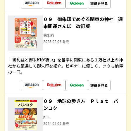
詳細を見る
０９ 御朱印でめぐる関東の神社 週
末開運さんぽ 改訂版
御朱印
2025.02.06 発売
「御利益と御朱印が凄い」を基準に関東にある１万社以上の神
社から厳選して御朱印を紹介。ビギナーに優しく、ツウも納得
の一冊。
詳細を見る
０９ 地球の歩き方 Ｐｌａｔ バ
ンコク
Plat
2024.05.09 発売