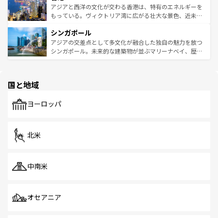
ひ現地で味わいたい。どの地域を訪れてもあたたかい人々
帯で自然と触れ合い、南部ではプーケットやクラビの美し
アジアと西洋の文化が交わる香港は、特有のエネルギーを
が旅行者を迎えてくれるので、きっと忘れられない旅にな
いビーチでリゾート気分を楽しむことができる。タイ料理
もっている。ヴィクトリア湾に広がる壮大な景色、近未来
るはずだ。 なお、新着のベトナム情報は
コンテンツ一覧
を
は世界的に有名で、屋台から高級レストランまで味覚を刺
的なアートスポット、そして歴史と現代が融合した町並
参照してほしい。
シンガポール
激する。気候は一年中温暖で、どの季節にも異なる楽しみ
み、どこを訪れても感動するはず。観光スポットが密集し
が待っている。親しみやすいタイの人々、仏教を中心とし
ており、効率よく見どころを回れるのも魅力。息をのむよ
アジアの交差点として多文化が融合した独自の魅力を放つ
た文化、そして多様な観光資源が、訪れる旅人を魅了し続
うな絶景から文化的な体験まで、香港を存分に楽しみ尽く
シンガポール。未来的な建築物が並ぶマリーナベイ、歴史
ける。 なお、新着のタイ情報は
コンテンツ一覧
を参照して
そう。 なお、新着の香港情報は
コンテンツ一覧
を参照して
と伝統を感じられるエスニックタウン、多数の緑豊かな公
ほしい。
ほしい。
園や自然保護区など、自然が調和した近代的な景観と文化
の多様性あふれるカラフルな町は、どこを歩いても新しい
国と地域
発見がある。さらに、治安のよさや充実した公共交通機関
も、旅行者にとっては魅力的なポイント。グルメも豊富
で、ホーカーズは地元の風情を楽しめる外せないスポット
ヨーロッパ
だ。訪れる人を飽きさせないシンガポールで、多様な魅力
を体感しよう。 なお、新着のシンガポール情報は
コンテン
ツ一覧
を参照してほしい。
北米
中南米
オセアニア