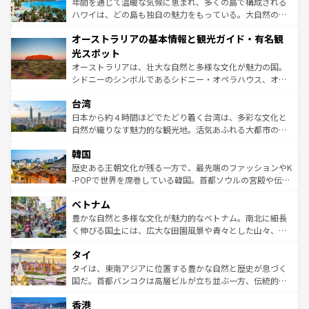
ンメントが詰まった刺激的なスポットだ。一方、アメリカ
年間を通じて温暖な気候に恵まれ、多くの島で構成される
西部には大自然が広がり、グランドキャニオンやイエロー
ハワイは、どの島も独自の魅力をもっている。大自然の神
ストーン国立公園といった絶景が堪能できる。さらに、南
秘を感じたいなら、火山が生み出した壮大な景観を誇るハ
オーストラリアの基本情報と観光ガイド・有名観
部のニューオーリンズでは、音楽と美食が融合した独特の
ワイ島は見逃せない。また、定番の観光地といえばオアフ
文化が魅力。旅行者はアメリカの各地域で異なる魅力を楽
島だが、静かな自然を求めるならマウイ島やカウアイ島が
光スポット
しみながら、その多様性と豊かな歴史を感じることができ
おすすめ。エメラルドグリーンに輝く海をはじめ、豊かな
オーストラリアは、壮大な自然と多様な文化が魅力の国。
るだろう。車でのロードトリップや列車の旅も、アメリカ
文化や歴史が息づいている。「アロハスピリット」と呼ば
シドニーのシンボルであるシドニー・オペラハウス、オー
ならではの贅沢な旅のスタイルだ。 なお、新着のアメリカ
れるおもてなしの心で訪れる人々を迎えてくれるハワイの
ストラリア東海岸北部に広がる大サンゴ礁地帯グレートバ
情報は
コンテンツ一覧
を参照してほしい。
人々、おいしいローカルフードやハワイアンミュージッ
台湾
リアリーフや大陸中央部にそびえるウルル（エアーズロッ
ク、伝統的なフラダンスなど、すべてがハワイの魅力を彩
ク）、タスマニアの美しい原生林やケアンズの熱帯雨林な
日本から約４時間ほどでたどり着く台湾は、多彩な文化と
っている。訪れるたびに新しい発見と感動が待っているハ
ど、見どころがたくさん。また、カフェやワイン、オージ
自然が織りなす魅力的な観光地。活気あふれる大都市の台
ワイを、存分に味わってほしい。 なお、新着のハワイ情報
ービーフなどの食文化も豊かで、美味しいものであふれて
北やノスタルジックな町並みが人気な九份（ジォウフェ
は
コンテンツ一覧
を参照してほしい。
韓国
いる。アクティビティも充実しており、サーフィンやダイ
ン）、静ひつな山岳地帯である台湾東部など、都市の喧騒
ビング、ハイキングなど、アウトドア好きにはたまらな
と山間の静けさが共存しており、訪れる人に新しい発見と
歴史ある王朝文化が残る一方で、最先端のファッションやK
い。オーストラリアの多彩な魅力を存分に味わいつくそ
驚きをもたらしてくれる。また、奥深い台湾の食文化も魅
-POPで世界を席巻している韓国。首都ソウルの宮殿や伝統
う。 なお、新着のオーストラリア情報は
コンテンツ一覧
を
力で、夜市などの屋台グルメから高級料理、ヘルシーで美
家屋が並ぶエリアでは韓国の歴史と文化に浸ることがで
参照してほしい。
ベトナム
容にもいいと評判のスイーツなど、バラエティ豊かな料理
き、地方に足を延ばせば四季折々の自然美を楽しむことが
が味わえる。 なお、新着の台湾情報は
コンテンツ一覧
を参
できる。そして、キムチや焼肉、絶品のストリートフード
豊かな自然と多様な文化が魅力的なベトナム。南北に細長
照してほしい。
まで、さまざまな韓国料理が待っている。夜には、韓国な
く伸びる国土には、広大な田園風景や青々とした山々、世
らではのナイトライフも堪能できる。あたたかいホスピタ
界遺産に登録された壮大な自然景観が点在し、都市部では
タイ
リティに包まれながら、韓国の多彩な魅力を心ゆくまで味
急速な発展と共に伝統が息づく。ハノイの古い町並みやホ
わってみてほしい。 なお、新着の韓国情報は
コンテンツ一
ーチミン市のフランス統治時代の建物も、独特の雰囲気を
タイは、東南アジアに位置する豊かな自然と歴史が息づく
覧
を参照してほしい。
醸し出している。また、バラエティの豊かさとおいしさで
国だ。首都バンコクは高層ビルが立ち並ぶ一方、伝統的な
世界中の食通を魅了してやまないベトナム料理も魅力のひ
寺院や市場がいたるところに点在し、古きよき文化と現代
香港
とつ。フォーやバインミー、ベトナムコーヒーなどは、ぜ
の活気が交差している。北部ではチェンマイなどの山岳地