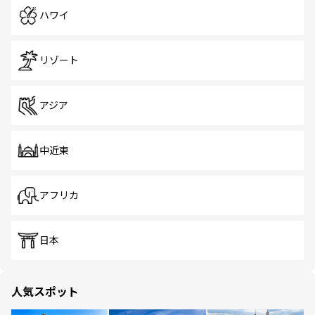
ハワイ
リゾート
アジア
中近東
アフリカ
日本
人気スポット