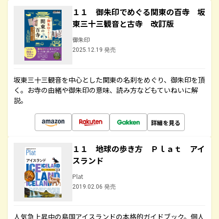
１１ 御朱印でめぐる関東の百寺 坂
東三十三観音と古寺 改訂版
御朱印
2025.12.19 発売
坂東三十三観音を中心とした関東の名刹をめぐり、御朱印を頂
く。お寺の由緒や御朱印の意味、読み方などもていねいに解
説。
詳細を見る
１１ 地球の歩き方 Ｐｌａｔ アイ
スランド
Plat
2019.02.06 発売
人気急上昇中の島国アイスランドの本格的ガイドブック。個人