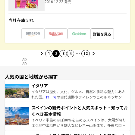
2016.12.22 発売
当社在庫切れ
詳細を見る
…
1
2
3
4
12
AD
AD
人気の国と地域から探す
イタリア
イタリアは歴史、文化、グルメ、自然と多彩な魅力にあふ
れた国。
ローマ
の古代遺跡やフィレンツェのルネッサンス
美術、ヴェネツィアの運河など、歴史あるスポットはもち
スペインの観光ポイントと人気スポット・知ってお
ろん、トスカーナの美しい田園風景やアマルフィ海岸の絶
景など、自然景観も見逃せない。観光の合間には、本場の
くべき基本情報
ピザやパスタなど、絶品のイタリア料理を堪能することも
イベリア半島のほぼ80％を占めるスペインは、太陽が降り
できる。朝目覚めてから夜眠るまで、すべての瞬間を楽し
注ぐ地中海沿岸から雄大なピレネー山脈まで、多彩な自然
ませてくれるイタリアで、忘れられない旅をしてみよう！
と文化が詰まったヨーロッパ屈指の旅行先だ。多様な地域
なお、新着のイタリア情報は
コンテンツ一覧
を参照してほ