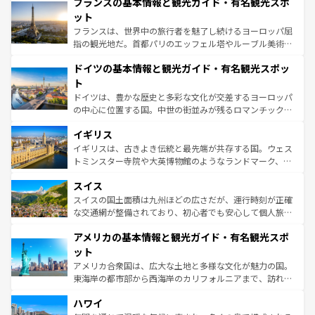
フランスの基本情報と観光ガイド・有名観光スポ
文化が根付くこの国では、情熱的なフラメンコ、熱気あふ
しい。
れる闘牛、そして美味しいタパスが生活の一部となってい
ット
る。首都マドリードの洗練された雰囲気や、バルセロナの
フランスは、世界中の旅行者を魅了し続けるヨーロッパ屈
アートに溢れた街角から、地方では古代ローマ遺跡や中世
指の観光地だ。首都パリのエッフェル塔やルーブル美術館
の城塞都市、穏やかなビーチリゾートまで多彩な表情を見
といった象徴的なスポットから、田舎町の古風な美しさま
せる。地方によって風土や気候が異なるスペインはその個
ドイツの基本情報と観光ガイド・有名観光スポッ
で、幅広い魅力が詰まっている。華麗な宮殿、歴史的な大
性で訪れる人を魅了する。 なお、新着のスペイン情報は
コ
聖堂、美しいビーチ、そして豊かな自然が、訪れる者を心
ト
ンテンツ一覧
を参照してほしい。
から魅了する。また、フランスは美食の国としても知ら
ドイツは、豊かな歴史と多彩な文化が交差するヨーロッパ
れ、フランス料理はユネスコ無形文化遺産にも登録されて
の中心に位置する国。中世の街並みが残るロマンチック街
いる。シャンパンの発祥地であるランス、プロヴァンスの
道から、未来を先取りするようなモダンな都市まで多様な
香り高いラベンダー畑など、多彩な楽しみ方が可能だ。さ
イギリス
顔を持つこの国は、どこを歩いても飽きることがない。ベ
らに、パリ以外の地域にも魅力が溢れており、どの街角に
ルリンの文化的活気、バイエルン州のアルプスの絶景、そ
イギリスは、古きよき伝統と最先端が共存する国。ウェス
も豊かな歴史と文化が息づいている。パリ以外の個性あふ
してライン川沿いのワイン畑といった風景は必見。ビール
トミンスター寺院や大英博物館のようなランドマーク、歴
れる地方に足を運ぶとそれぞれで全く異なる文化を体験で
とソーセージを味わいながら地元の人と過ごす楽しい時間
史ある大学都市、美しい丘陵地帯や牧歌的な風景など、エ
きるだろう。 なお、新着のフランス情報は
コンテンツ一覧
スイス
は、お酒好きな人にはぜひ体験してほしい。 なお、新着の
リアごとに異なる魅力がある。また、優雅なアフタヌーン
を参照してほしい。
ドイツ情報は
コンテンツ一覧
を参照してほしい。
ティー、ビール好きにはたまらない英国パブ、サッカー観
スイスの国土面積は九州ほどの広さだが、運行時刻が正確
戦など、本場だからこそできる体験も豊富。イギリスを旅
な交通網が整備されており、初心者でも安心して個人旅行
して楽しみつくそう。 なお、新着のイギリス情報は
コンテ
を楽しめる。日本同様に時刻表どおりの旅が可能だ。中世
アメリカの基本情報と観光ガイド・有名観光スポ
ンツ一覧
を参照してほしい。
の建物がそのまま残る町や、スイスならではのユニークな
博物館もあり、アルプス観光だけでなく町歩きも満喫する
ット
ことができる。国民の所得が高いため物価も高いが、旅行
アメリカ合衆国は、広大な土地と多様な文化が魅力の国。
者向けの交通パス提供のサービスもあり、うまく活用すれ
東海岸の都市部から西海岸のカリフォルニアまで、訪れる
ば市内交通費無料で観光を楽しむこともできる。 なお、新
場所ごとに異なる風景と体験が待っている。ニューヨーク
着のスイス情報は
コンテンツ一覧
を参照してほしい。
ハワイ
のような巨大都市は、観光、ショッピング、エンターテイ