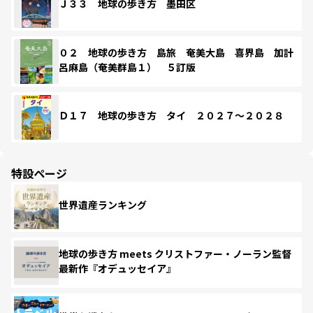
Ｊ３３ 地球の歩き方 墨田区
０２ 地球の歩き方 島旅 奄美大島 喜界島 加計
呂麻島（奄美群島１） ５訂版
Ｄ１７ 地球の歩き方 タイ ２０２７～２０２８
特設ページ
世界遺産ランキング
地球の歩き方 meets クリストファー・ノーラン監督
最新作『オデュッセイア』