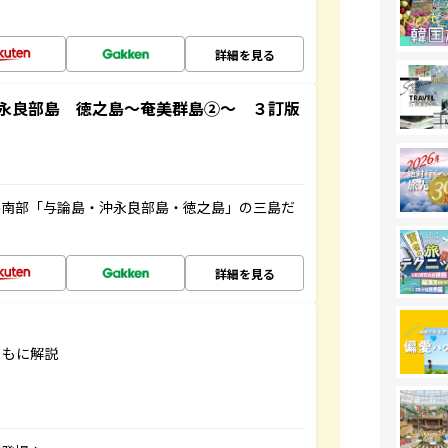
詳細を見る
永良部島 徳之島～奄美群島②～ ３訂版
島南部「与論島・沖永良部島・徳之島」の三島だ
詳細を見る
ともに解説