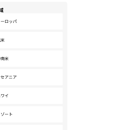
域
ヨーロッパ
北米
中南米
オセアニア
ハワイ
リゾート