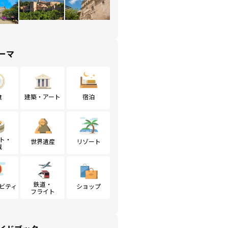
ーマ
食
建築・アート
宿泊
ト・
世界遺産
リゾート
戦
鉄道・
ビティ
ショップ
フライト