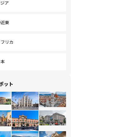
アジア
中近東
アフリカ
日本
ポット