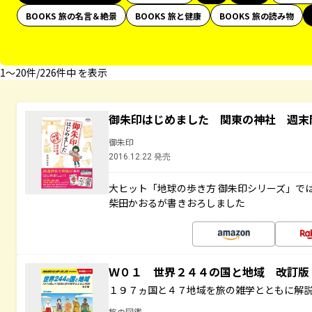
BOOKS 旅の名言＆絶景
BOOKS 旅と健康
BOOKS 旅の読み物
1〜20件/226件中 を表示
御朱印はじめました 関東の神社 週末
御朱印
2016.12.22 発売
大ヒット「地球の歩き方 御朱印シリーズ」で
柴田かおるが書きおろしました
Ｗ０１ 世界２４４の国と地域 改訂版
１９７ヵ国と４７地域を旅の雑学とともに解
旅の図鑑