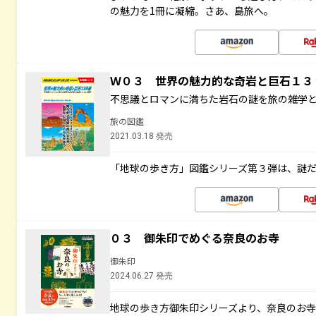
の魅力を1冊に凝縮。さあ、島旅へ。
Ｗ０３ 世界の魅力的な奇岩と巨石１
不思議とロマンに満ちた岩石の謎を旅の雑学
旅の図鑑
2021.03.18 発売
「地球の歩き方」図鑑シリーズ第３弾は、謎
０３ 御朱印でめぐる奈良のお寺
御朱印
2024.06.27 発売
地球の歩き方御朱印シリーズより、奈良のお