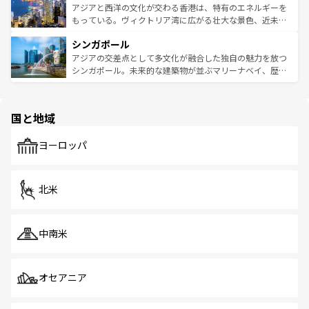
ひ現地で味わいたい。どの地域を訪れてもあたたかい人々
帯で自然と触れ合い、南部ではプーケットやクラビの美し
アジアと西洋の文化が交わる香港は、特有のエネルギーを
が旅行者を迎えてくれるので、きっと忘れられない旅にな
いビーチでリゾート気分を楽しむことができる。タイ料理
もっている。ヴィクトリア湾に広がる壮大な景色、近未来
るはずだ。 なお、新着のベトナム情報は
コンテンツ一覧
を
は世界的に有名で、屋台から高級レストランまで味覚を刺
的なアートスポット、そして歴史と現代が融合した町並
参照してほしい。
シンガポール
激する。気候は一年中温暖で、どの季節にも異なる楽しみ
み、どこを訪れても感動するはず。観光スポットが密集し
が待っている。親しみやすいタイの人々、仏教を中心とし
ており、効率よく見どころを回れるのも魅力。息をのむよ
アジアの交差点として多文化が融合した独自の魅力を放つ
た文化、そして多様な観光資源が、訪れる旅人を魅了し続
うな絶景から文化的な体験まで、香港を存分に楽しみ尽く
シンガポール。未来的な建築物が並ぶマリーナベイ、歴史
ける。 なお、新着のタイ情報は
コンテンツ一覧
を参照して
そう。 なお、新着の香港情報は
コンテンツ一覧
を参照して
と伝統を感じられるエスニックタウン、多数の緑豊かな公
ほしい。
ほしい。
園や自然保護区など、自然が調和した近代的な景観と文化
の多様性あふれるカラフルな町は、どこを歩いても新しい
国と地域
発見がある。さらに、治安のよさや充実した公共交通機関
も、旅行者にとっては魅力的なポイント。グルメも豊富
で、ホーカーズは地元の風情を楽しめる外せないスポット
ヨーロッパ
だ。訪れる人を飽きさせないシンガポールで、多様な魅力
を体感しよう。 なお、新着のシンガポール情報は
コンテン
ツ一覧
を参照してほしい。
北米
中南米
オセアニア