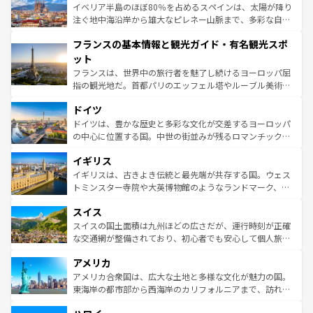
景など、自然景観も見逃せない。観光の合間には、本場の
イベリア半島のほぼ80％を占めるスペインは、太陽が降り
ピザやパスタなど、絶品のイタリア料理を堪能することも
注ぐ地中海沿岸から雄大なピレネー山脈まで、多彩な自然
できる。朝目覚めてから夜眠るまで、すべての瞬間を楽し
と文化が詰まったヨーロッパ屈指の旅行先だ。多様な地域
フランスの基本情報と観光ガイド・有名観光スポ
ませてくれるイタリアで、忘れられない旅をしてみよう！
文化が根付くこの国では、情熱的なフラメンコ、熱気あふ
なお、新着のイタリア情報は
コンテンツ一覧
を参照してほ
れる闘牛、そして美味しいタパスが生活の一部となってい
ット
しい。
る。首都マドリードの洗練された雰囲気や、バルセロナの
フランスは、世界中の旅行者を魅了し続けるヨーロッパ屈
アートに溢れた街角から、地方では古代ローマ遺跡や中世
指の観光地だ。首都パリのエッフェル塔やルーブル美術館
の城塞都市、穏やかなビーチリゾートまで多彩な表情を見
といった象徴的なスポットから、田舎町の古風な美しさま
せる。地方によって風土や気候が異なるスペインはその個
ドイツ
で、幅広い魅力が詰まっている。華麗な宮殿、歴史的な大
性で訪れる人を魅了する。 なお、新着のスペイン情報は
コ
聖堂、美しいビーチ、そして豊かな自然が、訪れる者を心
ドイツは、豊かな歴史と多彩な文化が交差するヨーロッパ
ンテンツ一覧
を参照してほしい。
から魅了する。また、フランスは美食の国としても知ら
の中心に位置する国。中世の街並みが残るロマンチック街
れ、フランス料理はユネスコ無形文化遺産にも登録されて
道から、未来を先取りするようなモダンな都市まで多様な
イギリス
いる。シャンパンの発祥地であるランス、プロヴァンスの
顔を持つこの国は、どこを歩いても飽きることがない。ベ
香り高いラベンダー畑など、多彩な楽しみ方が可能だ。さ
ルリンの文化的活気、バイエルン州のアルプスの絶景、そ
イギリスは、古きよき伝統と最先端が共存する国。ウェス
らに、パリ以外の地域にも魅力が溢れており、どの街角に
してライン川沿いのワイン畑といった風景は必見。ビール
トミンスター寺院や大英博物館のようなランドマーク、歴
も豊かな歴史と文化が息づいている。パリ以外の個性あふ
とソーセージを味わいながら地元の人と過ごす楽しい時間
史ある大学都市、美しい丘陵地帯や牧歌的な風景など、エ
れる地方に足を運ぶとそれぞれで全く異なる文化を体験で
スイス
は、お酒好きな人にはぜひ体験してほしい。 なお、新着の
リアごとに異なる魅力がある。また、優雅なアフタヌーン
きるだろう。 なお、新着のフランス情報は
コンテンツ一覧
ドイツ情報は
コンテンツ一覧
を参照してほしい。
ティー、ビール好きにはたまらない英国パブ、サッカー観
スイスの国土面積は九州ほどの広さだが、運行時刻が正確
を参照してほしい。
戦など、本場だからこそできる体験も豊富。イギリスを旅
な交通網が整備されており、初心者でも安心して個人旅行
して楽しみつくそう。 なお、新着のイギリス情報は
コンテ
を楽しめる。日本同様に時刻表どおりの旅が可能だ。中世
アメリカ
ンツ一覧
を参照してほしい。
の建物がそのまま残る町や、スイスならではのユニークな
博物館もあり、アルプス観光だけでなく町歩きも満喫する
アメリカ合衆国は、広大な土地と多様な文化が魅力の国。
ことができる。国民の所得が高いため物価も高いが、旅行
東海岸の都市部から西海岸のカリフォルニアまで、訪れる
者向けの交通パス提供のサービスもあり、うまく活用すれ
場所ごとに異なる風景と体験が待っている。ニューヨーク