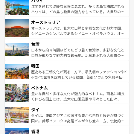
ハワイ
ば市内交通費無料で観光を楽しむこともできる。 なお、新
のような巨大都市は、観光、ショッピング、エンターテイ
着のスイス情報は
コンテンツ一覧
を参照してほしい。
ンメントが詰まった刺激的なスポットだ。一方、アメリカ
年間を通じて温暖な気候に恵まれ、多くの島で構成される
西部には大自然が広がり、グランドキャニオンやイエロー
ハワイは、どの島も独自の魅力をもっている。大自然の神
ストーン国立公園といった絶景が堪能できる。さらに、南
秘を感じたいなら、火山が生み出した壮大な景観を誇るハ
オーストラリア
部のニューオーリンズでは、音楽と美食が融合した独特の
ワイ島は見逃せない。また、定番の観光地といえばオアフ
文化が魅力。旅行者はアメリカの各地域で異なる魅力を楽
島だが、静かな自然を求めるならマウイ島やカウアイ島が
オーストラリアは、壮大な自然と多様な文化が魅力の国。
しみながら、その多様性と豊かな歴史を感じることができ
おすすめ。エメラルドグリーンに輝く海をはじめ、豊かな
シドニーのシンボルであるシドニー・オペラハウス、オー
るだろう。車でのロードトリップや列車の旅も、アメリカ
文化や歴史が息づいている。「アロハスピリット」と呼ば
ストラリア東海岸北部に広がる大サンゴ礁地帯グレートバ
ならではの贅沢な旅のスタイルだ。 なお、新着のアメリカ
台湾
れるおもてなしの心で訪れる人々を迎えてくれるハワイの
リアリーフや大陸中央部にそびえるウルル（エアーズロッ
情報は
コンテンツ一覧
を参照してほしい。
人々、おいしいローカルフードやハワイアンミュージッ
ク）、タスマニアの美しい原生林やケアンズの熱帯雨林な
日本から約４時間ほどでたどり着く台湾は、多彩な文化と
ク、伝統的なフラダンスなど、すべてがハワイの魅力を彩
ど、見どころがたくさん。また、カフェやワイン、オージ
自然が織りなす魅力的な観光地。活気あふれる大都市の台
っている。訪れるたびに新しい発見と感動が待っているハ
ービーフなどの食文化も豊かで、美味しいものであふれて
北やノスタルジックな町並みが人気な九份（ジォウフェ
ワイを、存分に味わってほしい。 なお、新着のハワイ情報
韓国
いる。アクティビティも充実しており、サーフィンやダイ
ン）、静ひつな山岳地帯である台湾東部など、都市の喧騒
は
コンテンツ一覧
を参照してほしい。
ビング、ハイキングなど、アウトドア好きにはたまらな
と山間の静けさが共存しており、訪れる人に新しい発見と
歴史ある王朝文化が残る一方で、最先端のファッションやK
い。オーストラリアの多彩な魅力を存分に味わいつくそ
驚きをもたらしてくれる。また、奥深い台湾の食文化も魅
-POPで世界を席巻している韓国。首都ソウルの宮殿や伝統
う。 なお、新着のオーストラリア情報は
コンテンツ一覧
を
力で、夜市などの屋台グルメから高級料理、ヘルシーで美
家屋が並ぶエリアでは韓国の歴史と文化に浸ることがで
参照してほしい。
ベトナム
容にもいいと評判のスイーツなど、バラエティ豊かな料理
き、地方に足を延ばせば四季折々の自然美を楽しむことが
が味わえる。 なお、新着の台湾情報は
コンテンツ一覧
を参
できる。そして、キムチや焼肉、絶品のストリートフード
豊かな自然と多様な文化が魅力的なベトナム。南北に細長
照してほしい。
まで、さまざまな韓国料理が待っている。夜には、韓国な
く伸びる国土には、広大な田園風景や青々とした山々、世
らではのナイトライフも堪能できる。あたたかいホスピタ
界遺産に登録された壮大な自然景観が点在し、都市部では
タイ
リティに包まれながら、韓国の多彩な魅力を心ゆくまで味
急速な発展と共に伝統が息づく。ハノイの古い町並みやホ
わってみてほしい。 なお、新着の韓国情報は
コンテンツ一
ーチミン市のフランス統治時代の建物も、独特の雰囲気を
タイは、東南アジアに位置する豊かな自然と歴史が息づく
覧
を参照してほしい。
醸し出している。また、バラエティの豊かさとおいしさで
国だ。首都バンコクは高層ビルが立ち並ぶ一方、伝統的な
世界中の食通を魅了してやまないベトナム料理も魅力のひ
寺院や市場がいたるところに点在し、古きよき文化と現代
香港
とつ。フォーやバインミー、ベトナムコーヒーなどは、ぜ
の活気が交差している。北部ではチェンマイなどの山岳地