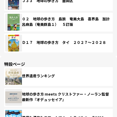
Ｊ３３ 地球の歩き方 墨田区
０２ 地球の歩き方 島旅 奄美大島 喜界島 加計
呂麻島（奄美群島１） ５訂版
Ｄ１７ 地球の歩き方 タイ ２０２７～２０２８
特設ページ
世界遺産ランキング
地球の歩き方 meets クリストファー・ノーラン監督
最新作『オデュッセイア』