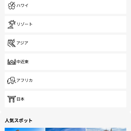
ハワイ
リゾート
アジア
中近東
アフリカ
日本
人気スポット