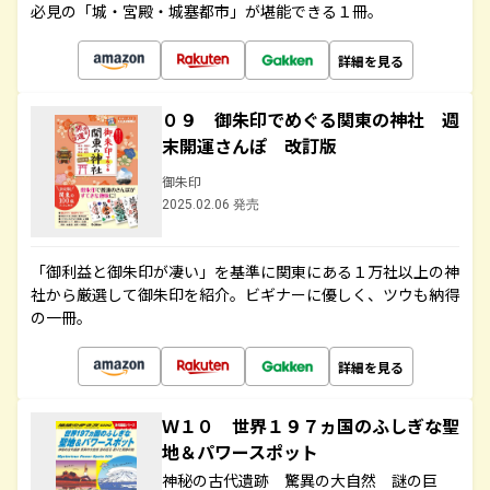
必見の「城・宮殿・城塞都市」が堪能できる１冊。
詳細を見る
０９ 御朱印でめぐる関東の神社 週
末開運さんぽ 改訂版
御朱印
2025.02.06 発売
「御利益と御朱印が凄い」を基準に関東にある１万社以上の神
社から厳選して御朱印を紹介。ビギナーに優しく、ツウも納得
の一冊。
詳細を見る
Ｗ１０ 世界１９７ヵ国のふしぎな聖
地＆パワースポット
神秘の古代遺跡 驚異の大自然 謎の巨