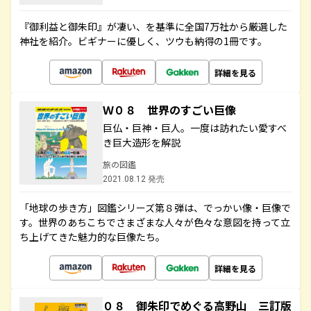
『御利益と御朱印』が凄い、を基準に全国7万社から厳選した
神社を紹介。ビギナーに優しく、ツウも納得の1冊です。
詳細を見る
Ｗ０８ 世界のすごい巨像
巨仏・巨神・巨人。一度は訪れたい愛すべ
き巨大造形を解説
旅の図鑑
2021.08.12 発売
「地球の歩き方」図鑑シリーズ第８弾は、でっかい像・巨像で
す。世界のあちこちでさまざまな人々が色々な意図を持って立
ち上げてきた魅力的な巨像たち。
詳細を見る
０８ 御朱印でめぐる高野山 三訂版