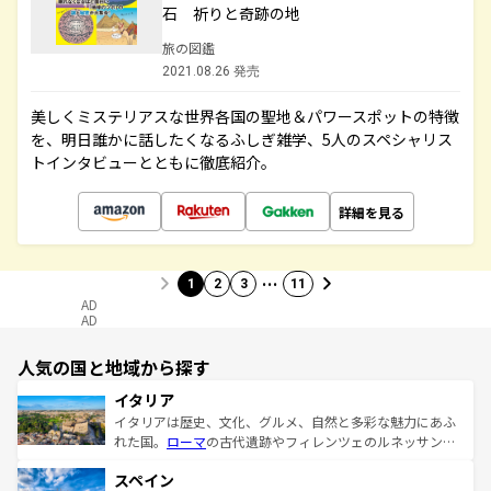
石 祈りと奇跡の地
旅の図鑑
2021.08.26 発売
美しくミステリアスな世界各国の聖地＆パワースポットの特徴
を、明日誰かに話したくなるふしぎ雑学、5人のスペシャリス
トインタビューとともに徹底紹介。
詳細を見る
…
1
2
3
11
AD
AD
人気の国と地域から探す
イタリア
イタリアは歴史、文化、グルメ、自然と多彩な魅力にあふ
れた国。
ローマ
の古代遺跡やフィレンツェのルネッサンス
美術、ヴェネツィアの運河など、歴史あるスポットはもち
スペイン
ろん、トスカーナの美しい田園風景やアマルフィ海岸の絶