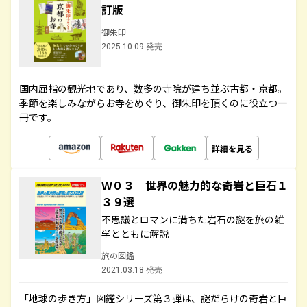
訂版
御朱印
2025.10.09 発売
国内屈指の観光地であり、数多の寺院が建ち並ぶ古都・京都。
季節を楽しみながらお寺をめぐり、御朱印を頂くのに役立つ一
冊です。
詳細を見る
Ｗ０３ 世界の魅力的な奇岩と巨石１
３９選
不思議とロマンに満ちた岩石の謎を旅の雑
学とともに解説
旅の図鑑
2021.03.18 発売
「地球の歩き方」図鑑シリーズ第３弾は、謎だらけの奇岩と巨