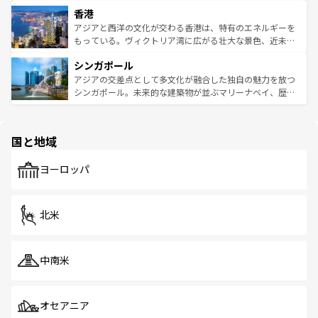
世界中の食通を魅了してやまないベトナム料理も魅力のひ
寺院や市場がいたるところに点在し、古きよき文化と現代
香港
とつ。フォーやバインミー、ベトナムコーヒーなどは、ぜ
の活気が交差している。北部ではチェンマイなどの山岳地
ひ現地で味わいたい。どの地域を訪れてもあたたかい人々
帯で自然と触れ合い、南部ではプーケットやクラビの美し
アジアと西洋の文化が交わる香港は、特有のエネルギーを
が旅行者を迎えてくれるので、きっと忘れられない旅にな
いビーチでリゾート気分を楽しむことができる。タイ料理
もっている。ヴィクトリア湾に広がる壮大な景色、近未来
るはずだ。 なお、新着のベトナム情報は
コンテンツ一覧
を
は世界的に有名で、屋台から高級レストランまで味覚を刺
的なアートスポット、そして歴史と現代が融合した町並
参照してほしい。
シンガポール
激する。気候は一年中温暖で、どの季節にも異なる楽しみ
み、どこを訪れても感動するはず。観光スポットが密集し
が待っている。親しみやすいタイの人々、仏教を中心とし
ており、効率よく見どころを回れるのも魅力。息をのむよ
アジアの交差点として多文化が融合した独自の魅力を放つ
た文化、そして多様な観光資源が、訪れる旅人を魅了し続
うな絶景から文化的な体験まで、香港を存分に楽しみ尽く
シンガポール。未来的な建築物が並ぶマリーナベイ、歴史
ける。 なお、新着のタイ情報は
コンテンツ一覧
を参照して
そう。 なお、新着の香港情報は
コンテンツ一覧
を参照して
と伝統を感じられるエスニックタウン、多数の緑豊かな公
ほしい。
ほしい。
園や自然保護区など、自然が調和した近代的な景観と文化
の多様性あふれるカラフルな町は、どこを歩いても新しい
国と地域
発見がある。さらに、治安のよさや充実した公共交通機関
も、旅行者にとっては魅力的なポイント。グルメも豊富
で、ホーカーズは地元の風情を楽しめる外せないスポット
ヨーロッパ
だ。訪れる人を飽きさせないシンガポールで、多様な魅力
を体感しよう。 なお、新着のシンガポール情報は
コンテン
ツ一覧
を参照してほしい。
北米
中南米
オセアニア