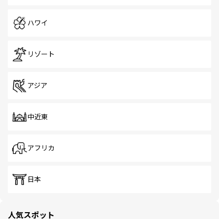
ハワイ
リゾート
アジア
中近東
アフリカ
日本
人気スポット