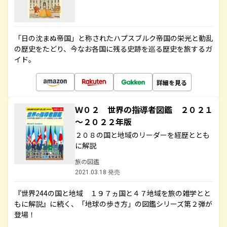
「日の沈まぬ帝国」と称されたハプスブルク帝国の栄光と動乱
の歴史をたどり、今なお各国に残る史跡を巡る歴史を旅するガ
イド。
詳細を見る
Ｗ０２ 世界の指導者図鑑 ２０２１
～２０２２年版
２０８の国と地域のリーダーを経歴ととも
に解説
旅の図鑑
2021.03.18 発売
『世界244の国と地域 １９７ヵ国と４７地域を旅の雑学とと
もに解説』に続く、「地球の歩き方」の図鑑シリーズ第２弾が
登場！