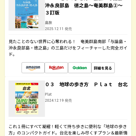
沖永良部島 徳之島～奄美群島②～
３訂版
島旅
2025.12.11 発売
見たことのない世界に心奪われる！ 奄美群島南部「与論島・
沖永良部島・徳之島」の三島だけをフィーチャーした完全ガイ
ド。
詳細を見る
０３ 地球の歩き方 Ｐｌａｔ 台北
Plat
2024.12.19 発売
これ１冊にすべて凝縮！軽くて持ち歩きに便利な「地球の歩き
方」のコンパクトガイド。台北を楽しみ尽くすプラン＆最新情