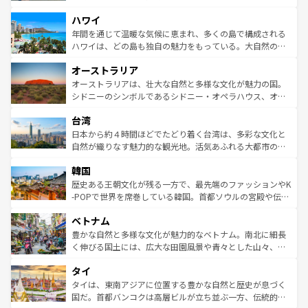
者向けの交通パス提供のサービスもあり、うまく活用すれ
場所ごとに異なる風景と体験が待っている。ニューヨーク
ハワイ
ば市内交通費無料で観光を楽しむこともできる。 なお、新
のような巨大都市は、観光、ショッピング、エンターテイ
着のスイス情報は
コンテンツ一覧
を参照してほしい。
ンメントが詰まった刺激的なスポットだ。一方、アメリカ
年間を通じて温暖な気候に恵まれ、多くの島で構成される
西部には大自然が広がり、グランドキャニオンやイエロー
ハワイは、どの島も独自の魅力をもっている。大自然の神
ストーン国立公園といった絶景が堪能できる。さらに、南
秘を感じたいなら、火山が生み出した壮大な景観を誇るハ
オーストラリア
部のニューオーリンズでは、音楽と美食が融合した独特の
ワイ島は見逃せない。また、定番の観光地といえばオアフ
文化が魅力。旅行者はアメリカの各地域で異なる魅力を楽
島だが、静かな自然を求めるならマウイ島やカウアイ島が
オーストラリアは、壮大な自然と多様な文化が魅力の国。
しみながら、その多様性と豊かな歴史を感じることができ
おすすめ。エメラルドグリーンに輝く海をはじめ、豊かな
シドニーのシンボルであるシドニー・オペラハウス、オー
るだろう。車でのロードトリップや列車の旅も、アメリカ
文化や歴史が息づいている。「アロハスピリット」と呼ば
ストラリア東海岸北部に広がる大サンゴ礁地帯グレートバ
ならではの贅沢な旅のスタイルだ。 なお、新着のアメリカ
台湾
れるおもてなしの心で訪れる人々を迎えてくれるハワイの
リアリーフや大陸中央部にそびえるウルル（エアーズロッ
情報は
コンテンツ一覧
を参照してほしい。
人々、おいしいローカルフードやハワイアンミュージッ
ク）、タスマニアの美しい原生林やケアンズの熱帯雨林な
日本から約４時間ほどでたどり着く台湾は、多彩な文化と
ク、伝統的なフラダンスなど、すべてがハワイの魅力を彩
ど、見どころがたくさん。また、カフェやワイン、オージ
自然が織りなす魅力的な観光地。活気あふれる大都市の台
っている。訪れるたびに新しい発見と感動が待っているハ
ービーフなどの食文化も豊かで、美味しいものであふれて
北やノスタルジックな町並みが人気な九份（ジォウフェ
ワイを、存分に味わってほしい。 なお、新着のハワイ情報
韓国
いる。アクティビティも充実しており、サーフィンやダイ
ン）、静ひつな山岳地帯である台湾東部など、都市の喧騒
は
コンテンツ一覧
を参照してほしい。
ビング、ハイキングなど、アウトドア好きにはたまらな
と山間の静けさが共存しており、訪れる人に新しい発見と
歴史ある王朝文化が残る一方で、最先端のファッションやK
い。オーストラリアの多彩な魅力を存分に味わいつくそ
驚きをもたらしてくれる。また、奥深い台湾の食文化も魅
-POPで世界を席巻している韓国。首都ソウルの宮殿や伝統
う。 なお、新着のオーストラリア情報は
コンテンツ一覧
を
力で、夜市などの屋台グルメから高級料理、ヘルシーで美
家屋が並ぶエリアでは韓国の歴史と文化に浸ることがで
参照してほしい。
ベトナム
容にもいいと評判のスイーツなど、バラエティ豊かな料理
き、地方に足を延ばせば四季折々の自然美を楽しむことが
が味わえる。 なお、新着の台湾情報は
コンテンツ一覧
を参
できる。そして、キムチや焼肉、絶品のストリートフード
豊かな自然と多様な文化が魅力的なベトナム。南北に細長
照してほしい。
まで、さまざまな韓国料理が待っている。夜には、韓国な
く伸びる国土には、広大な田園風景や青々とした山々、世
らではのナイトライフも堪能できる。あたたかいホスピタ
界遺産に登録された壮大な自然景観が点在し、都市部では
タイ
リティに包まれながら、韓国の多彩な魅力を心ゆくまで味
急速な発展と共に伝統が息づく。ハノイの古い町並みやホ
わってみてほしい。 なお、新着の韓国情報は
コンテンツ一
ーチミン市のフランス統治時代の建物も、独特の雰囲気を
タイは、東南アジアに位置する豊かな自然と歴史が息づく
覧
を参照してほしい。
醸し出している。また、バラエティの豊かさとおいしさで
国だ。首都バンコクは高層ビルが立ち並ぶ一方、伝統的な