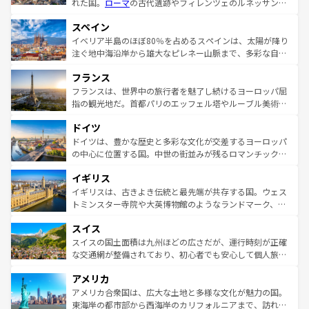
れた国。
ローマ
の古代遺跡やフィレンツェのルネッサンス
美術、ヴェネツィアの運河など、歴史あるスポットはもち
スペイン
ろん、トスカーナの美しい田園風景やアマルフィ海岸の絶
景など、自然景観も見逃せない。観光の合間には、本場の
イベリア半島のほぼ80％を占めるスペインは、太陽が降り
ピザやパスタなど、絶品のイタリア料理を堪能することも
注ぐ地中海沿岸から雄大なピレネー山脈まで、多彩な自然
できる。朝目覚めてから夜眠るまで、すべての瞬間を楽し
と文化が詰まったヨーロッパ屈指の旅行先だ。多様な地域
フランス
ませてくれるイタリアで、忘れられない旅をしてみよう！
文化が根付くこの国では、情熱的なフラメンコ、熱気あふ
なお、新着のイタリア情報は
コンテンツ一覧
を参照してほ
れる闘牛、そして美味しいタパスが生活の一部となってい
フランスは、世界中の旅行者を魅了し続けるヨーロッパ屈
しい。
る。首都マドリードの洗練された雰囲気や、バルセロナの
指の観光地だ。首都パリのエッフェル塔やルーブル美術館
アートに溢れた街角から、地方では古代ローマ遺跡や中世
といった象徴的なスポットから、田舎町の古風な美しさま
ドイツ
の城塞都市、穏やかなビーチリゾートまで多彩な表情を見
で、幅広い魅力が詰まっている。華麗な宮殿、歴史的な大
せる。地方によって風土や気候が異なるスペインはその個
聖堂、美しいビーチ、そして豊かな自然が、訪れる者を心
ドイツは、豊かな歴史と多彩な文化が交差するヨーロッパ
性で訪れる人を魅了する。 なお、新着のスペイン情報は
コ
から魅了する。また、フランスは美食の国としても知ら
の中心に位置する国。中世の街並みが残るロマンチック街
ンテンツ一覧
を参照してほしい。
れ、フランス料理はユネスコ無形文化遺産にも登録されて
道から、未来を先取りするようなモダンな都市まで多様な
イギリス
いる。シャンパンの発祥地であるランス、プロヴァンスの
顔を持つこの国は、どこを歩いても飽きることがない。ベ
香り高いラベンダー畑など、多彩な楽しみ方が可能だ。さ
ルリンの文化的活気、バイエルン州のアルプスの絶景、そ
イギリスは、古きよき伝統と最先端が共存する国。ウェス
らに、パリ以外の地域にも魅力が溢れており、どの街角に
してライン川沿いのワイン畑といった風景は必見。ビール
トミンスター寺院や大英博物館のようなランドマーク、歴
も豊かな歴史と文化が息づいている。パリ以外の個性あふ
とソーセージを味わいながら地元の人と過ごす楽しい時間
史ある大学都市、美しい丘陵地帯や牧歌的な風景など、エ
れる地方に足を運ぶとそれぞれで全く異なる文化を体験で
スイス
は、お酒好きな人にはぜひ体験してほしい。 なお、新着の
リアごとに異なる魅力がある。また、優雅なアフタヌーン
きるだろう。 なお、新着のフランス情報は
コンテンツ一覧
ドイツ情報は
コンテンツ一覧
を参照してほしい。
ティー、ビール好きにはたまらない英国パブ、サッカー観
スイスの国土面積は九州ほどの広さだが、運行時刻が正確
を参照してほしい。
戦など、本場だからこそできる体験も豊富。イギリスを旅
な交通網が整備されており、初心者でも安心して個人旅行
して楽しみつくそう。 なお、新着のイギリス情報は
コンテ
を楽しめる。日本同様に時刻表どおりの旅が可能だ。中世
アメリカ
ンツ一覧
を参照してほしい。
の建物がそのまま残る町や、スイスならではのユニークな
博物館もあり、アルプス観光だけでなく町歩きも満喫する
アメリカ合衆国は、広大な土地と多様な文化が魅力の国。
ことができる。国民の所得が高いため物価も高いが、旅行
東海岸の都市部から西海岸のカリフォルニアまで、訪れる