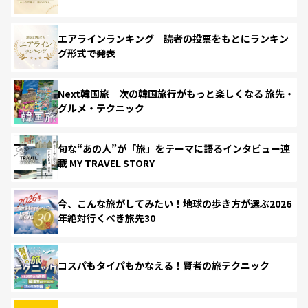
エアラインランキング 読者の投票をもとにランキン
グ形式で発表
Next韓国旅 次の韓国旅行がもっと楽しくなる 旅先・
グルメ・テクニック
旬な“あの人”が「旅」をテーマに語るインタビュー連
載 MY TRAVEL STORY
今、こんな旅がしてみたい！地球の歩き方が選ぶ2026
年絶対行くべき旅先30
コスパもタイパもかなえる！賢者の旅テクニック