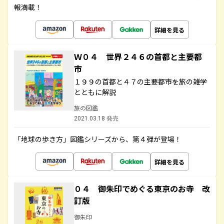
報満載！
詳細を見る
Ｗ０４ 世界２４６の首都と主要都
市
１９９の首都と４７の主要都市を旅の雑学
とともに解説
旅の図鑑
2021.03.18 発売
「地球の歩き方」図鑑シリーズから、第４弾が登場！
詳細を見る
０４ 御朱印でめぐる東京のお寺 改
訂版
御朱印