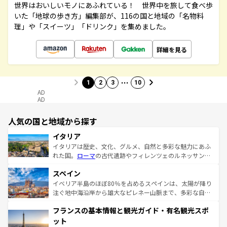
世界はおいしいモノにあふれている！ 世界中を旅して食べ歩
いた「地球の歩き方」編集部が、116の国と地域の「名物料
理」や「スイーツ」「ドリンク」を集めました。
詳細を見る
…
1
2
3
10
AD
AD
人気の国と地域から探す
イタリア
イタリアは歴史、文化、グルメ、自然と多彩な魅力にあふ
れた国。
ローマ
の古代遺跡やフィレンツェのルネッサンス
美術、ヴェネツィアの運河など、歴史あるスポットはもち
スペイン
ろん、トスカーナの美しい田園風景やアマルフィ海岸の絶
景など、自然景観も見逃せない。観光の合間には、本場の
イベリア半島のほぼ80％を占めるスペインは、太陽が降り
ピザやパスタなど、絶品のイタリア料理を堪能することも
注ぐ地中海沿岸から雄大なピレネー山脈まで、多彩な自然
できる。朝目覚めてから夜眠るまで、すべての瞬間を楽し
と文化が詰まったヨーロッパ屈指の旅行先だ。多様な地域
フランスの基本情報と観光ガイド・有名観光スポ
ませてくれるイタリアで、忘れられない旅をしてみよう！
文化が根付くこの国では、情熱的なフラメンコ、熱気あふ
なお、新着のイタリア情報は
コンテンツ一覧
を参照してほ
れる闘牛、そして美味しいタパスが生活の一部となってい
ット