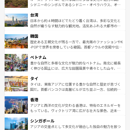
しみながら、その多様性と豊かな歴史を感じることができ
おすすめ。エメラルドグリーンに輝く海をはじめ、豊かな
シドニーのシンボルであるシドニー・オペラハウス、オー
るだろう。車でのロードトリップや列車の旅も、アメリカ
文化や歴史が息づいている。「アロハスピリット」と呼ば
ストラリア東海岸北部に広がる大サンゴ礁地帯グレートバ
ならではの贅沢な旅のスタイルだ。 なお、新着のアメリカ
台湾
れるおもてなしの心で訪れる人々を迎えてくれるハワイの
リアリーフや大陸中央部にそびえるウルル（エアーズロッ
情報は
コンテンツ一覧
を参照してほしい。
人々、おいしいローカルフードやハワイアンミュージッ
ク）、タスマニアの美しい原生林やケアンズの熱帯雨林な
日本から約４時間ほどでたどり着く台湾は、多彩な文化と
ク、伝統的なフラダンスなど、すべてがハワイの魅力を彩
ど、見どころがたくさん。また、カフェやワイン、オージ
自然が織りなす魅力的な観光地。活気あふれる大都市の台
っている。訪れるたびに新しい発見と感動が待っているハ
ービーフなどの食文化も豊かで、美味しいものであふれて
北やノスタルジックな町並みが人気な九份（ジォウフェ
ワイを、存分に味わってほしい。 なお、新着のハワイ情報
韓国
いる。アクティビティも充実しており、サーフィンやダイ
ン）、静ひつな山岳地帯である台湾東部など、都市の喧騒
は
コンテンツ一覧
を参照してほしい。
ビング、ハイキングなど、アウトドア好きにはたまらな
と山間の静けさが共存しており、訪れる人に新しい発見と
歴史ある王朝文化が残る一方で、最先端のファッションやK
い。オーストラリアの多彩な魅力を存分に味わいつくそ
驚きをもたらしてくれる。また、奥深い台湾の食文化も魅
-POPで世界を席巻している韓国。首都ソウルの宮殿や伝統
う。 なお、新着のオーストラリア情報は
コンテンツ一覧
を
力で、夜市などの屋台グルメから高級料理、ヘルシーで美
家屋が並ぶエリアでは韓国の歴史と文化に浸ることがで
参照してほしい。
ベトナム
容にもいいと評判のスイーツなど、バラエティ豊かな料理
き、地方に足を延ばせば四季折々の自然美を楽しむことが
が味わえる。 なお、新着の台湾情報は
コンテンツ一覧
を参
できる。そして、キムチや焼肉、絶品のストリートフード
豊かな自然と多様な文化が魅力的なベトナム。南北に細長
照してほしい。
まで、さまざまな韓国料理が待っている。夜には、韓国な
く伸びる国土には、広大な田園風景や青々とした山々、世
らではのナイトライフも堪能できる。あたたかいホスピタ
界遺産に登録された壮大な自然景観が点在し、都市部では
タイ
リティに包まれながら、韓国の多彩な魅力を心ゆくまで味
急速な発展と共に伝統が息づく。ハノイの古い町並みやホ
わってみてほしい。 なお、新着の韓国情報は
コンテンツ一
ーチミン市のフランス統治時代の建物も、独特の雰囲気を
タイは、東南アジアに位置する豊かな自然と歴史が息づく
覧
を参照してほしい。
醸し出している。また、バラエティの豊かさとおいしさで
国だ。首都バンコクは高層ビルが立ち並ぶ一方、伝統的な
世界中の食通を魅了してやまないベトナム料理も魅力のひ
寺院や市場がいたるところに点在し、古きよき文化と現代
香港
とつ。フォーやバインミー、ベトナムコーヒーなどは、ぜ
の活気が交差している。北部ではチェンマイなどの山岳地
ひ現地で味わいたい。どの地域を訪れてもあたたかい人々
帯で自然と触れ合い、南部ではプーケットやクラビの美し
アジアと西洋の文化が交わる香港は、特有のエネルギーを
が旅行者を迎えてくれるので、きっと忘れられない旅にな
いビーチでリゾート気分を楽しむことができる。タイ料理
もっている。ヴィクトリア湾に広がる壮大な景色、近未来
るはずだ。 なお、新着のベトナム情報は
コンテンツ一覧
を
は世界的に有名で、屋台から高級レストランまで味覚を刺
的なアートスポット、そして歴史と現代が融合した町並
参照してほしい。
シンガポール
激する。気候は一年中温暖で、どの季節にも異なる楽しみ
み、どこを訪れても感動するはず。観光スポットが密集し
が待っている。親しみやすいタイの人々、仏教を中心とし
ており、効率よく見どころを回れるのも魅力。息をのむよ
アジアの交差点として多文化が融合した独自の魅力を放つ