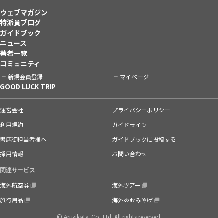
ウェブマガジン
特派員ブログ
ガイドブック
ニュース
著者一覧
コミュニティ
新規会員登録
マイページ
GOOD LUCK TRIP
運営会社
プライバシーポリシー
利用規約
ガイドライン
書店御担当者様へ
ガイドブックに投稿する
採用情報
お問い合わせ
関連サービス
海外航空券
海外ツアー
旅行用品
海外のおみやげ
© Arukikata. Co.,Ltd. All rights reserved.