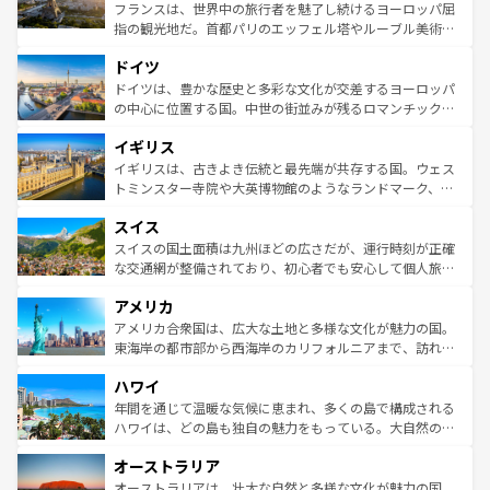
しい。
る。首都マドリードの洗練された雰囲気や、バルセロナの
フランスは、世界中の旅行者を魅了し続けるヨーロッパ屈
アートに溢れた街角から、地方では古代ローマ遺跡や中世
指の観光地だ。首都パリのエッフェル塔やルーブル美術館
の城塞都市、穏やかなビーチリゾートまで多彩な表情を見
といった象徴的なスポットから、田舎町の古風な美しさま
せる。地方によって風土や気候が異なるスペインはその個
ドイツ
で、幅広い魅力が詰まっている。華麗な宮殿、歴史的な大
性で訪れる人を魅了する。 なお、新着のスペイン情報は
コ
聖堂、美しいビーチ、そして豊かな自然が、訪れる者を心
ドイツは、豊かな歴史と多彩な文化が交差するヨーロッパ
ンテンツ一覧
を参照してほしい。
から魅了する。また、フランスは美食の国としても知ら
の中心に位置する国。中世の街並みが残るロマンチック街
れ、フランス料理はユネスコ無形文化遺産にも登録されて
道から、未来を先取りするようなモダンな都市まで多様な
イギリス
いる。シャンパンの発祥地であるランス、プロヴァンスの
顔を持つこの国は、どこを歩いても飽きることがない。ベ
香り高いラベンダー畑など、多彩な楽しみ方が可能だ。さ
ルリンの文化的活気、バイエルン州のアルプスの絶景、そ
イギリスは、古きよき伝統と最先端が共存する国。ウェス
らに、パリ以外の地域にも魅力が溢れており、どの街角に
してライン川沿いのワイン畑といった風景は必見。ビール
トミンスター寺院や大英博物館のようなランドマーク、歴
も豊かな歴史と文化が息づいている。パリ以外の個性あふ
とソーセージを味わいながら地元の人と過ごす楽しい時間
史ある大学都市、美しい丘陵地帯や牧歌的な風景など、エ
れる地方に足を運ぶとそれぞれで全く異なる文化を体験で
スイス
は、お酒好きな人にはぜひ体験してほしい。 なお、新着の
リアごとに異なる魅力がある。また、優雅なアフタヌーン
きるだろう。 なお、新着のフランス情報は
コンテンツ一覧
ドイツ情報は
コンテンツ一覧
を参照してほしい。
ティー、ビール好きにはたまらない英国パブ、サッカー観
スイスの国土面積は九州ほどの広さだが、運行時刻が正確
を参照してほしい。
戦など、本場だからこそできる体験も豊富。イギリスを旅
な交通網が整備されており、初心者でも安心して個人旅行
して楽しみつくそう。 なお、新着のイギリス情報は
コンテ
を楽しめる。日本同様に時刻表どおりの旅が可能だ。中世
アメリカ
ンツ一覧
を参照してほしい。
の建物がそのまま残る町や、スイスならではのユニークな
博物館もあり、アルプス観光だけでなく町歩きも満喫する
アメリカ合衆国は、広大な土地と多様な文化が魅力の国。
ことができる。国民の所得が高いため物価も高いが、旅行
東海岸の都市部から西海岸のカリフォルニアまで、訪れる
者向けの交通パス提供のサービスもあり、うまく活用すれ
場所ごとに異なる風景と体験が待っている。ニューヨーク
ハワイ
ば市内交通費無料で観光を楽しむこともできる。 なお、新
のような巨大都市は、観光、ショッピング、エンターテイ
着のスイス情報は
コンテンツ一覧
を参照してほしい。
ンメントが詰まった刺激的なスポットだ。一方、アメリカ
年間を通じて温暖な気候に恵まれ、多くの島で構成される
西部には大自然が広がり、グランドキャニオンやイエロー
ハワイは、どの島も独自の魅力をもっている。大自然の神
ストーン国立公園といった絶景が堪能できる。さらに、南
秘を感じたいなら、火山が生み出した壮大な景観を誇るハ
オーストラリア
部のニューオーリンズでは、音楽と美食が融合した独特の
ワイ島は見逃せない。また、定番の観光地といえばオアフ
文化が魅力。旅行者はアメリカの各地域で異なる魅力を楽
島だが、静かな自然を求めるならマウイ島やカウアイ島が
オーストラリアは、壮大な自然と多様な文化が魅力の国。