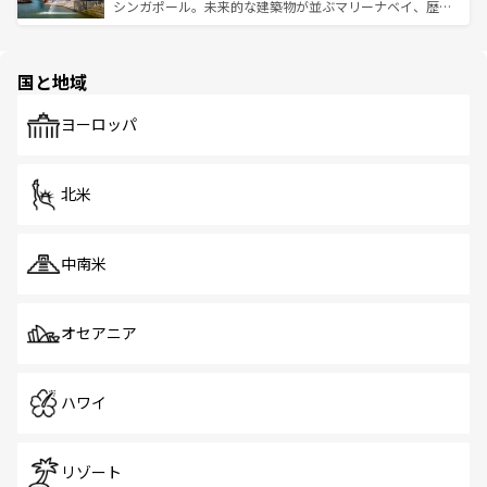
た文化、そして多様な観光資源が、訪れる旅人を魅了し続
うな絶景から文化的な体験まで、香港を存分に楽しみ尽く
シンガポール。未来的な建築物が並ぶマリーナベイ、歴史
ける。 なお、新着のタイ情報は
コンテンツ一覧
を参照して
そう。 なお、新着の香港情報は
コンテンツ一覧
を参照して
と伝統を感じられるエスニックタウン、多数の緑豊かな公
ほしい。
ほしい。
園や自然保護区など、自然が調和した近代的な景観と文化
の多様性あふれるカラフルな町は、どこを歩いても新しい
国と地域
発見がある。さらに、治安のよさや充実した公共交通機関
も、旅行者にとっては魅力的なポイント。グルメも豊富
で、ホーカーズは地元の風情を楽しめる外せないスポット
ヨーロッパ
だ。訪れる人を飽きさせないシンガポールで、多様な魅力
を体感しよう。 なお、新着のシンガポール情報は
コンテン
ツ一覧
を参照してほしい。
北米
中南米
オセアニア
ハワイ
リゾート