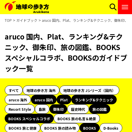
TOP
ガイドブック
aruco 国内、Plat、ランキング&テクニック、御朱印、
aruco 国内、Plat、ランキング&テク
ニック、御朱印、旅の図鑑、BOOKS
スペシャルコラボ、BOOKSのガイドブ
ック一覧
すべて
地球の歩き方 海外
地球の歩き方 Jシリーズ（国内）
aruco 海外
aruco 国内
Plat
ランキング&テクニック
Resort Style
島旅
御朱印
歴史時代
旅の図鑑
BOOKS スペシャルコラボ
BOOKS 旅の名言＆絶景
BOOKS 旅と健康
BOOKS 旅の読み物
BOOKS
D-Books