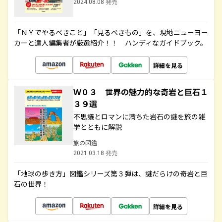
2024.08.08 発売
「ＮＹでやるべきこと」「見るべきもの」を、現地ニューヨー
カーと達人編集者が厳選紹介！！ ハンディなガイドブック。
詳細を見る
Ｗ０３ 世界の魅力的な奇岩と巨石１
３９選
不思議とロマンに満ちた岩石の謎を旅の雑
学とともに解説
旅の図鑑
2021.03.18 発売
「地球の歩き方」図鑑シリーズ第３弾は、謎だらけの奇岩と巨
石の世界！
詳細を見る