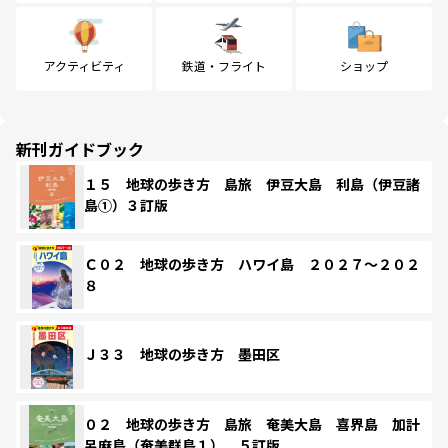
アクティビティ
鉄道・フライト
ショップ
新刊ガイドブック
１５ 地球の歩き方 島旅 伊豆大島 利島（伊豆諸
島①）３訂版
Ｃ０２ 地球の歩き方 ハワイ島 ２０２７～２０２
８
Ｊ３３ 地球の歩き方 墨田区
０２ 地球の歩き方 島旅 奄美大島 喜界島 加計
呂麻島（奄美群島１） ５訂版