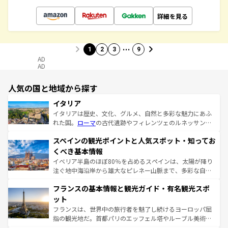
詳細を見る
…
1
2
3
9
AD
AD
人気の国と地域から探す
イタリア
イタリアは歴史、文化、グルメ、自然と多彩な魅力にあふ
れた国。
ローマ
の古代遺跡やフィレンツェのルネッサンス
美術、ヴェネツィアの運河など、歴史あるスポットはもち
スペインの観光ポイントと人気スポット・知ってお
ろん、トスカーナの美しい田園風景やアマルフィ海岸の絶
景など、自然景観も見逃せない。観光の合間には、本場の
くべき基本情報
ピザやパスタなど、絶品のイタリア料理を堪能することも
イベリア半島のほぼ80％を占めるスペインは、太陽が降り
できる。朝目覚めてから夜眠るまで、すべての瞬間を楽し
注ぐ地中海沿岸から雄大なピレネー山脈まで、多彩な自然
ませてくれるイタリアで、忘れられない旅をしてみよう！
と文化が詰まったヨーロッパ屈指の旅行先だ。多様な地域
なお、新着のイタリア情報は
コンテンツ一覧
を参照してほ
フランスの基本情報と観光ガイド・有名観光スポ
文化が根付くこの国では、情熱的なフラメンコ、熱気あふ
しい。
れる闘牛、そして美味しいタパスが生活の一部となってい
ット
る。首都マドリードの洗練された雰囲気や、バルセロナの
フランスは、世界中の旅行者を魅了し続けるヨーロッパ屈
アートに溢れた街角から、地方では古代ローマ遺跡や中世
指の観光地だ。首都パリのエッフェル塔やルーブル美術館
の城塞都市、穏やかなビーチリゾートまで多彩な表情を見
といった象徴的なスポットから、田舎町の古風な美しさま