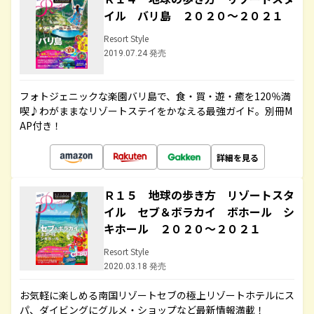
イル バリ島 ２０２０～２０２１
Resort Style
2019.07.24 発売
フォトジェニックな楽園バリ島で、食・買・遊・癒を120％満
喫♪わがままなリゾートステイをかなえる最強ガイド。別冊M
AP付き！
詳細を見る
Ｒ１５ 地球の歩き方 リゾートスタ
イル セブ＆ボラカイ ボホール シ
キホール ２０２０～２０２１
Resort Style
2020.03.18 発売
お気軽に楽しめる南国リゾートセブの極上リゾートホテルにス
パ、ダイビングにグルメ・ショップなど最新情報満載！