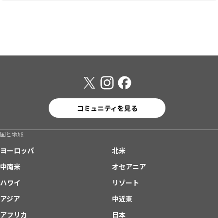
コミュニティを見る
国と地域
ヨーロッパ
北米
中南米
オセアニア
ハワイ
リゾート
アジア
中近東
アフリカ
日本