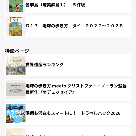
呂麻島（奄美群島１） ５訂版
Ｄ１７ 地球の歩き方 タイ ２０２７～２０２８
特設ページ
世界遺産ランキング
地球の歩き方 meets クリストファー・ノーラン監督
最新作『オデュッセイア』
準備も滞在もスマートに！ トラベルハック2026