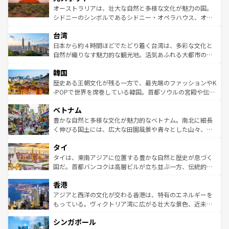
しみながら、その多様性と豊かな歴史を感じることができ
おすすめ。エメラルドグリーンに輝く海をはじめ、豊かな
オーストラリアは、壮大な自然と多様な文化が魅力の国。
るだろう。車でのロードトリップや列車の旅も、アメリカ
文化や歴史が息づいている。「アロハスピリット」と呼ば
シドニーのシンボルであるシドニー・オペラハウス、オー
ならではの贅沢な旅のスタイルだ。 なお、新着のアメリカ
れるおもてなしの心で訪れる人々を迎えてくれるハワイの
ストラリア東海岸北部に広がる大サンゴ礁地帯グレートバ
情報は
コンテンツ一覧
を参照してほしい。
人々、おいしいローカルフードやハワイアンミュージッ
台湾
リアリーフや大陸中央部にそびえるウルル（エアーズロッ
ク、伝統的なフラダンスなど、すべてがハワイの魅力を彩
ク）、タスマニアの美しい原生林やケアンズの熱帯雨林な
日本から約４時間ほどでたどり着く台湾は、多彩な文化と
っている。訪れるたびに新しい発見と感動が待っているハ
ど、見どころがたくさん。また、カフェやワイン、オージ
自然が織りなす魅力的な観光地。活気あふれる大都市の台
ワイを、存分に味わってほしい。 なお、新着のハワイ情報
ービーフなどの食文化も豊かで、美味しいものであふれて
北やノスタルジックな町並みが人気な九份（ジォウフェ
は
コンテンツ一覧
を参照してほしい。
韓国
いる。アクティビティも充実しており、サーフィンやダイ
ン）、静ひつな山岳地帯である台湾東部など、都市の喧騒
ビング、ハイキングなど、アウトドア好きにはたまらな
と山間の静けさが共存しており、訪れる人に新しい発見と
歴史ある王朝文化が残る一方で、最先端のファッションやK
い。オーストラリアの多彩な魅力を存分に味わいつくそ
驚きをもたらしてくれる。また、奥深い台湾の食文化も魅
-POPで世界を席巻している韓国。首都ソウルの宮殿や伝統
う。 なお、新着のオーストラリア情報は
コンテンツ一覧
を
力で、夜市などの屋台グルメから高級料理、ヘルシーで美
家屋が並ぶエリアでは韓国の歴史と文化に浸ることがで
参照してほしい。
ベトナム
容にもいいと評判のスイーツなど、バラエティ豊かな料理
き、地方に足を延ばせば四季折々の自然美を楽しむことが
が味わえる。 なお、新着の台湾情報は
コンテンツ一覧
を参
できる。そして、キムチや焼肉、絶品のストリートフード
豊かな自然と多様な文化が魅力的なベトナム。南北に細長
照してほしい。
まで、さまざまな韓国料理が待っている。夜には、韓国な
く伸びる国土には、広大な田園風景や青々とした山々、世
らではのナイトライフも堪能できる。あたたかいホスピタ
界遺産に登録された壮大な自然景観が点在し、都市部では
タイ
リティに包まれながら、韓国の多彩な魅力を心ゆくまで味
急速な発展と共に伝統が息づく。ハノイの古い町並みやホ
わってみてほしい。 なお、新着の韓国情報は
コンテンツ一
ーチミン市のフランス統治時代の建物も、独特の雰囲気を
タイは、東南アジアに位置する豊かな自然と歴史が息づく
覧
を参照してほしい。
醸し出している。また、バラエティの豊かさとおいしさで
国だ。首都バンコクは高層ビルが立ち並ぶ一方、伝統的な
世界中の食通を魅了してやまないベトナム料理も魅力のひ
寺院や市場がいたるところに点在し、古きよき文化と現代
香港
とつ。フォーやバインミー、ベトナムコーヒーなどは、ぜ
の活気が交差している。北部ではチェンマイなどの山岳地
ひ現地で味わいたい。どの地域を訪れてもあたたかい人々
帯で自然と触れ合い、南部ではプーケットやクラビの美し
アジアと西洋の文化が交わる香港は、特有のエネルギーを
が旅行者を迎えてくれるので、きっと忘れられない旅にな
いビーチでリゾート気分を楽しむことができる。タイ料理
もっている。ヴィクトリア湾に広がる壮大な景色、近未来
るはずだ。 なお、新着のベトナム情報は
コンテンツ一覧
を
は世界的に有名で、屋台から高級レストランまで味覚を刺
的なアートスポット、そして歴史と現代が融合した町並
参照してほしい。
シンガポール
激する。気候は一年中温暖で、どの季節にも異なる楽しみ
み、どこを訪れても感動するはず。観光スポットが密集し