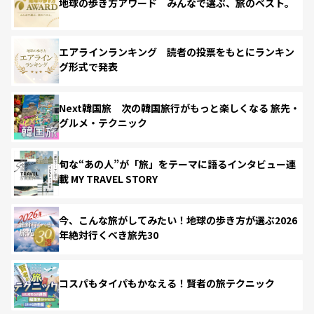
地球の歩き方アワード みんなで選ぶ、旅のベスト。
エアラインランキング 読者の投票をもとにランキン
グ形式で発表
Next韓国旅 次の韓国旅行がもっと楽しくなる 旅先・
グルメ・テクニック
旬な“あの人”が「旅」をテーマに語るインタビュー連
載 MY TRAVEL STORY
今、こんな旅がしてみたい！地球の歩き方が選ぶ2026
年絶対行くべき旅先30
コスパもタイパもかなえる！賢者の旅テクニック