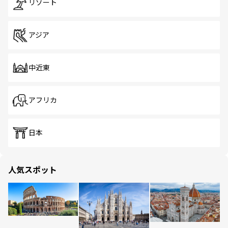
リゾート
アジア
中近東
アフリカ
日本
人気スポット