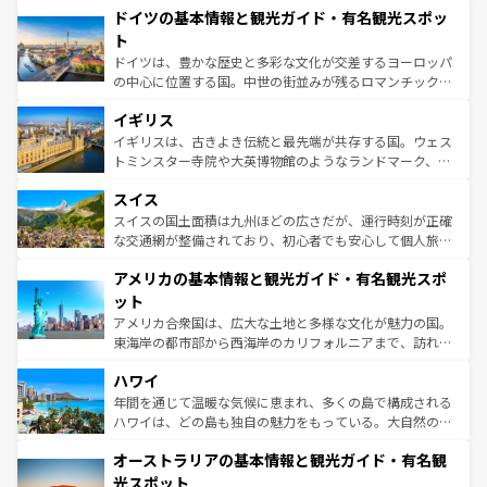
せる。地方によって風土や気候が異なるスペインはその個
ドイツの基本情報と観光ガイド・有名観光スポッ
で、幅広い魅力が詰まっている。華麗な宮殿、歴史的な大
性で訪れる人を魅了する。 なお、新着のスペイン情報は
コ
聖堂、美しいビーチ、そして豊かな自然が、訪れる者を心
ト
ンテンツ一覧
を参照してほしい。
から魅了する。また、フランスは美食の国としても知ら
ドイツは、豊かな歴史と多彩な文化が交差するヨーロッパ
れ、フランス料理はユネスコ無形文化遺産にも登録されて
の中心に位置する国。中世の街並みが残るロマンチック街
いる。シャンパンの発祥地であるランス、プロヴァンスの
道から、未来を先取りするようなモダンな都市まで多様な
香り高いラベンダー畑など、多彩な楽しみ方が可能だ。さ
イギリス
顔を持つこの国は、どこを歩いても飽きることがない。ベ
らに、パリ以外の地域にも魅力が溢れており、どの街角に
ルリンの文化的活気、バイエルン州のアルプスの絶景、そ
イギリスは、古きよき伝統と最先端が共存する国。ウェス
も豊かな歴史と文化が息づいている。パリ以外の個性あふ
してライン川沿いのワイン畑といった風景は必見。ビール
トミンスター寺院や大英博物館のようなランドマーク、歴
れる地方に足を運ぶとそれぞれで全く異なる文化を体験で
とソーセージを味わいながら地元の人と過ごす楽しい時間
史ある大学都市、美しい丘陵地帯や牧歌的な風景など、エ
きるだろう。 なお、新着のフランス情報は
コンテンツ一覧
スイス
は、お酒好きな人にはぜひ体験してほしい。 なお、新着の
リアごとに異なる魅力がある。また、優雅なアフタヌーン
を参照してほしい。
ドイツ情報は
コンテンツ一覧
を参照してほしい。
ティー、ビール好きにはたまらない英国パブ、サッカー観
スイスの国土面積は九州ほどの広さだが、運行時刻が正確
戦など、本場だからこそできる体験も豊富。イギリスを旅
な交通網が整備されており、初心者でも安心して個人旅行
して楽しみつくそう。 なお、新着のイギリス情報は
コンテ
を楽しめる。日本同様に時刻表どおりの旅が可能だ。中世
アメリカの基本情報と観光ガイド・有名観光スポ
ンツ一覧
を参照してほしい。
の建物がそのまま残る町や、スイスならではのユニークな
博物館もあり、アルプス観光だけでなく町歩きも満喫する
ット
ことができる。国民の所得が高いため物価も高いが、旅行
アメリカ合衆国は、広大な土地と多様な文化が魅力の国。
者向けの交通パス提供のサービスもあり、うまく活用すれ
東海岸の都市部から西海岸のカリフォルニアまで、訪れる
ば市内交通費無料で観光を楽しむこともできる。 なお、新
場所ごとに異なる風景と体験が待っている。ニューヨーク
着のスイス情報は
コンテンツ一覧
を参照してほしい。
ハワイ
のような巨大都市は、観光、ショッピング、エンターテイ
ンメントが詰まった刺激的なスポットだ。一方、アメリカ
年間を通じて温暖な気候に恵まれ、多くの島で構成される
西部には大自然が広がり、グランドキャニオンやイエロー
ハワイは、どの島も独自の魅力をもっている。大自然の神
ストーン国立公園といった絶景が堪能できる。さらに、南
秘を感じたいなら、火山が生み出した壮大な景観を誇るハ
オーストラリアの基本情報と観光ガイド・有名観
部のニューオーリンズでは、音楽と美食が融合した独特の
ワイ島は見逃せない。また、定番の観光地といえばオアフ
文化が魅力。旅行者はアメリカの各地域で異なる魅力を楽
島だが、静かな自然を求めるならマウイ島やカウアイ島が
光スポット