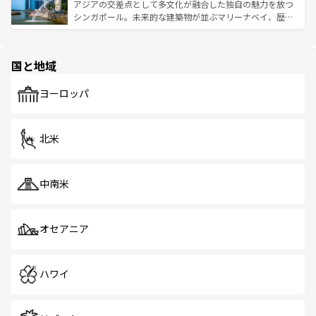
が待っている。親しみやすいタイの人々、仏教を中心とし
ており、効率よく見どころを回れるのも魅力。息をのむよ
アジアの交差点として多文化が融合した独自の魅力を放つ
た文化、そして多様な観光資源が、訪れる旅人を魅了し続
うな絶景から文化的な体験まで、香港を存分に楽しみ尽く
シンガポール。未来的な建築物が並ぶマリーナベイ、歴史
ける。 なお、新着のタイ情報は
コンテンツ一覧
を参照して
そう。 なお、新着の香港情報は
コンテンツ一覧
を参照して
と伝統を感じられるエスニックタウン、多数の緑豊かな公
ほしい。
ほしい。
園や自然保護区など、自然が調和した近代的な景観と文化
の多様性あふれるカラフルな町は、どこを歩いても新しい
国と地域
発見がある。さらに、治安のよさや充実した公共交通機関
も、旅行者にとっては魅力的なポイント。グルメも豊富
で、ホーカーズは地元の風情を楽しめる外せないスポット
ヨーロッパ
だ。訪れる人を飽きさせないシンガポールで、多様な魅力
を体感しよう。 なお、新着のシンガポール情報は
コンテン
ツ一覧
を参照してほしい。
北米
中南米
オセアニア
ハワイ