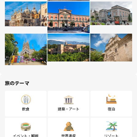
旅のテーマ
飲食
建築・アート
宿泊
イベント・観戦
世界遺産
リゾート