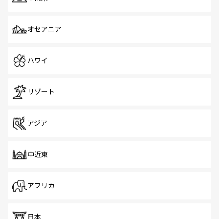
オセアニア
ハワイ
リゾート
アジア
中近東
アフリカ
日本