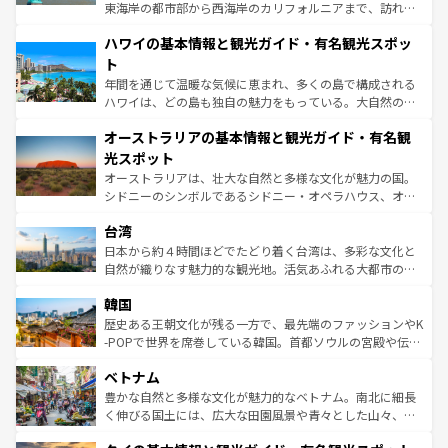
者向けの交通パス提供のサービスもあり、うまく活用すれ
東海岸の都市部から西海岸のカリフォルニアまで、訪れる
ば市内交通費無料で観光を楽しむこともできる。 なお、新
場所ごとに異なる風景と体験が待っている。ニューヨーク
着のスイス情報は
コンテンツ一覧
を参照してほしい。
ハワイの基本情報と観光ガイド・有名観光スポッ
のような巨大都市は、観光、ショッピング、エンターテイ
ンメントが詰まった刺激的なスポットだ。一方、アメリカ
ト
西部には大自然が広がり、グランドキャニオンやイエロー
年間を通じて温暖な気候に恵まれ、多くの島で構成される
ストーン国立公園といった絶景が堪能できる。さらに、南
ハワイは、どの島も独自の魅力をもっている。大自然の神
部のニューオーリンズでは、音楽と美食が融合した独特の
秘を感じたいなら、火山が生み出した壮大な景観を誇るハ
文化が魅力。旅行者はアメリカの各地域で異なる魅力を楽
オーストラリアの基本情報と観光ガイド・有名観
ワイ島は見逃せない。また、定番の観光地といえばオアフ
しみながら、その多様性と豊かな歴史を感じることができ
島だが、静かな自然を求めるならマウイ島やカウアイ島が
光スポット
るだろう。車でのロードトリップや列車の旅も、アメリカ
おすすめ。エメラルドグリーンに輝く海をはじめ、豊かな
オーストラリアは、壮大な自然と多様な文化が魅力の国。
ならではの贅沢な旅のスタイルだ。 なお、新着のアメリカ
文化や歴史が息づいている。「アロハスピリット」と呼ば
シドニーのシンボルであるシドニー・オペラハウス、オー
情報は
コンテンツ一覧
を参照してほしい。
れるおもてなしの心で訪れる人々を迎えてくれるハワイの
ストラリア東海岸北部に広がる大サンゴ礁地帯グレートバ
人々、おいしいローカルフードやハワイアンミュージッ
台湾
リアリーフや大陸中央部にそびえるウルル（エアーズロッ
ク、伝統的なフラダンスなど、すべてがハワイの魅力を彩
ク）、タスマニアの美しい原生林やケアンズの熱帯雨林な
日本から約４時間ほどでたどり着く台湾は、多彩な文化と
っている。訪れるたびに新しい発見と感動が待っているハ
ど、見どころがたくさん。また、カフェやワイン、オージ
自然が織りなす魅力的な観光地。活気あふれる大都市の台
ワイを、存分に味わってほしい。 なお、新着のハワイ情報
ービーフなどの食文化も豊かで、美味しいものであふれて
北やノスタルジックな町並みが人気な九份（ジォウフェ
は
コンテンツ一覧
を参照してほしい。
韓国
いる。アクティビティも充実しており、サーフィンやダイ
ン）、静ひつな山岳地帯である台湾東部など、都市の喧騒
ビング、ハイキングなど、アウトドア好きにはたまらな
と山間の静けさが共存しており、訪れる人に新しい発見と
歴史ある王朝文化が残る一方で、最先端のファッションやK
い。オーストラリアの多彩な魅力を存分に味わいつくそ
驚きをもたらしてくれる。また、奥深い台湾の食文化も魅
-POPで世界を席巻している韓国。首都ソウルの宮殿や伝統
う。 なお、新着のオーストラリア情報は
コンテンツ一覧
を
力で、夜市などの屋台グルメから高級料理、ヘルシーで美
家屋が並ぶエリアでは韓国の歴史と文化に浸ることがで
参照してほしい。
ベトナム
容にもいいと評判のスイーツなど、バラエティ豊かな料理
き、地方に足を延ばせば四季折々の自然美を楽しむことが
が味わえる。 なお、新着の台湾情報は
コンテンツ一覧
を参
できる。そして、キムチや焼肉、絶品のストリートフード
豊かな自然と多様な文化が魅力的なベトナム。南北に細長
照してほしい。
まで、さまざまな韓国料理が待っている。夜には、韓国な
く伸びる国土には、広大な田園風景や青々とした山々、世
らではのナイトライフも堪能できる。あたたかいホスピタ
界遺産に登録された壮大な自然景観が点在し、都市部では