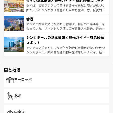
タイの基本情報と観光ガイド・有名観光スポット
リティに包まれながら、韓国の多彩な魅力を心ゆくまで味
急速な発展と共に伝統が息づく。ハノイの古い町並みやホ
わってみてほしい。 なお、新着の韓国情報は
コンテンツ一
ーチミン市のフランス統治時代の建物も、独特の雰囲気を
タイは、東南アジアに位置する豊かな自然と歴史が息づく
覧
を参照してほしい。
醸し出している。また、バラエティの豊かさとおいしさで
国だ。首都バンコクは高層ビルが立ち並ぶ一方、伝統的な
世界中の食通を魅了してやまないベトナム料理も魅力のひ
寺院や市場がいたるところに点在し、古きよき文化と現代
香港
とつ。フォーやバインミー、ベトナムコーヒーなどは、ぜ
の活気が交差している。北部ではチェンマイなどの山岳地
ひ現地で味わいたい。どの地域を訪れてもあたたかい人々
帯で自然と触れ合い、南部ではプーケットやクラビの美し
アジアと西洋の文化が交わる香港は、特有のエネルギーを
が旅行者を迎えてくれるので、きっと忘れられない旅にな
いビーチでリゾート気分を楽しむことができる。タイ料理
もっている。ヴィクトリア湾に広がる壮大な景色、近未来
るはずだ。 なお、新着のベトナム情報は
コンテンツ一覧
を
は世界的に有名で、屋台から高級レストランまで味覚を刺
的なアートスポット、そして歴史と現代が融合した町並
参照してほしい。
シンガポールの基本情報と観光ガイド・有名観光
激する。気候は一年中温暖で、どの季節にも異なる楽しみ
み、どこを訪れても感動するはず。観光スポットが密集し
が待っている。親しみやすいタイの人々、仏教を中心とし
ており、効率よく見どころを回れるのも魅力。息をのむよ
スポット
た文化、そして多様な観光資源が、訪れる旅人を魅了し続
うな絶景から文化的な体験まで、香港を存分に楽しみ尽く
アジアの交差点として多文化が融合した独自の魅力を放つ
ける。 なお、新着のタイ情報は
コンテンツ一覧
を参照して
そう。 なお、新着の香港情報は
コンテンツ一覧
を参照して
シンガポール。未来的な建築物が並ぶマリーナベイ、歴史
ほしい。
ほしい。
と伝統を感じられるエスニックタウン、多数の緑豊かな公
園や自然保護区など、自然が調和した近代的な景観と文化
の多様性あふれるカラフルな町は、どこを歩いても新しい
国と地域
発見がある。さらに、治安のよさや充実した公共交通機関
も、旅行者にとっては魅力的なポイント。グルメも豊富
で、ホーカーズは地元の風情を楽しめる外せないスポット
ヨーロッパ
だ。訪れる人を飽きさせないシンガポールで、多様な魅力
を体感しよう。 なお、新着のシンガポール情報は
コンテン
ツ一覧
を参照してほしい。
北米
中南米