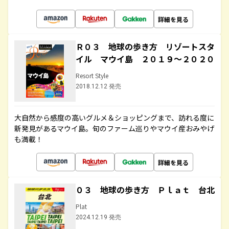
詳細を見る
Ｒ０３ 地球の歩き方 リゾートスタ
イル マウイ島 ２０１９～２０２０
Resort Style
2018.12.12 発売
大自然から感度の高いグルメ＆ショッピングまで、訪れる度に
新発見があるマウイ島。旬のファーム巡りやマウイ産おみやげ
も満載！
詳細を見る
０３ 地球の歩き方 Ｐｌａｔ 台北
Plat
2024.12.19 発売