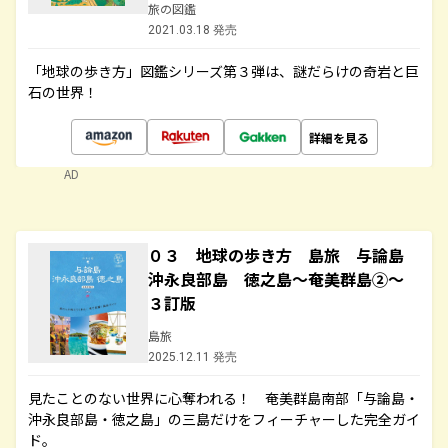
旅の図鑑
2021.03.18 発売
「地球の歩き方」図鑑シリーズ第３弾は、謎だらけの奇岩と巨
石の世界！
詳細を見る
AD
０３ 地球の歩き方 島旅 与論島
沖永良部島 徳之島～奄美群島②～
３訂版
島旅
2025.12.11 発売
見たことのない世界に心奪われる！ 奄美群島南部「与論島・
沖永良部島・徳之島」の三島だけをフィーチャーした完全ガイ
ド。