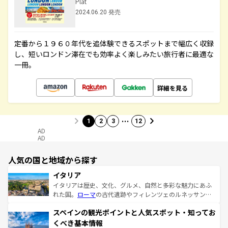
Plat
2024.06.20 発売
定番から１９６０年代を追体験できるスポットまで幅広く収録
し、短いロンドン滞在でも効率よく楽しみたい旅行者に最適な
一冊。
詳細を見る
…
1
2
3
12
AD
AD
人気の国と地域から探す
イタリア
イタリアは歴史、文化、グルメ、自然と多彩な魅力にあふ
れた国。
ローマ
の古代遺跡やフィレンツェのルネッサンス
美術、ヴェネツィアの運河など、歴史あるスポットはもち
スペインの観光ポイントと人気スポット・知ってお
ろん、トスカーナの美しい田園風景やアマルフィ海岸の絶
景など、自然景観も見逃せない。観光の合間には、本場の
くべき基本情報