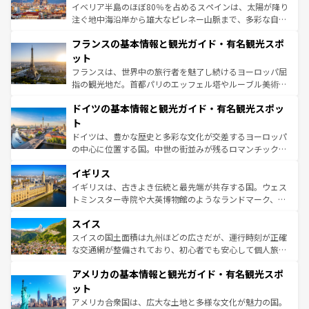
ピザやパスタなど、絶品のイタリア料理を堪能することも
イベリア半島のほぼ80％を占めるスペインは、太陽が降り
できる。朝目覚めてから夜眠るまで、すべての瞬間を楽し
注ぐ地中海沿岸から雄大なピレネー山脈まで、多彩な自然
ませてくれるイタリアで、忘れられない旅をしてみよう！
と文化が詰まったヨーロッパ屈指の旅行先だ。多様な地域
なお、新着のイタリア情報は
コンテンツ一覧
を参照してほ
フランスの基本情報と観光ガイド・有名観光スポ
文化が根付くこの国では、情熱的なフラメンコ、熱気あふ
しい。
れる闘牛、そして美味しいタパスが生活の一部となってい
ット
る。首都マドリードの洗練された雰囲気や、バルセロナの
フランスは、世界中の旅行者を魅了し続けるヨーロッパ屈
アートに溢れた街角から、地方では古代ローマ遺跡や中世
指の観光地だ。首都パリのエッフェル塔やルーブル美術館
の城塞都市、穏やかなビーチリゾートまで多彩な表情を見
といった象徴的なスポットから、田舎町の古風な美しさま
せる。地方によって風土や気候が異なるスペインはその個
ドイツの基本情報と観光ガイド・有名観光スポッ
で、幅広い魅力が詰まっている。華麗な宮殿、歴史的な大
性で訪れる人を魅了する。 なお、新着のスペイン情報は
コ
聖堂、美しいビーチ、そして豊かな自然が、訪れる者を心
ト
ンテンツ一覧
を参照してほしい。
から魅了する。また、フランスは美食の国としても知ら
ドイツは、豊かな歴史と多彩な文化が交差するヨーロッパ
れ、フランス料理はユネスコ無形文化遺産にも登録されて
の中心に位置する国。中世の街並みが残るロマンチック街
いる。シャンパンの発祥地であるランス、プロヴァンスの
道から、未来を先取りするようなモダンな都市まで多様な
香り高いラベンダー畑など、多彩な楽しみ方が可能だ。さ
イギリス
顔を持つこの国は、どこを歩いても飽きることがない。ベ
らに、パリ以外の地域にも魅力が溢れており、どの街角に
ルリンの文化的活気、バイエルン州のアルプスの絶景、そ
イギリスは、古きよき伝統と最先端が共存する国。ウェス
も豊かな歴史と文化が息づいている。パリ以外の個性あふ
してライン川沿いのワイン畑といった風景は必見。ビール
トミンスター寺院や大英博物館のようなランドマーク、歴
れる地方に足を運ぶとそれぞれで全く異なる文化を体験で
とソーセージを味わいながら地元の人と過ごす楽しい時間
史ある大学都市、美しい丘陵地帯や牧歌的な風景など、エ
きるだろう。 なお、新着のフランス情報は
コンテンツ一覧
スイス
は、お酒好きな人にはぜひ体験してほしい。 なお、新着の
リアごとに異なる魅力がある。また、優雅なアフタヌーン
を参照してほしい。
ドイツ情報は
コンテンツ一覧
を参照してほしい。
ティー、ビール好きにはたまらない英国パブ、サッカー観
スイスの国土面積は九州ほどの広さだが、運行時刻が正確
戦など、本場だからこそできる体験も豊富。イギリスを旅
な交通網が整備されており、初心者でも安心して個人旅行
して楽しみつくそう。 なお、新着のイギリス情報は
コンテ
を楽しめる。日本同様に時刻表どおりの旅が可能だ。中世
アメリカの基本情報と観光ガイド・有名観光スポ
ンツ一覧
を参照してほしい。
の建物がそのまま残る町や、スイスならではのユニークな
博物館もあり、アルプス観光だけでなく町歩きも満喫する
ット
ことができる。国民の所得が高いため物価も高いが、旅行
アメリカ合衆国は、広大な土地と多様な文化が魅力の国。