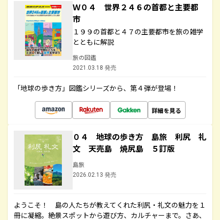
Ｗ０４ 世界２４６の首都と主要都
市
１９９の首都と４７の主要都市を旅の雑学
とともに解説
旅の図鑑
2021.03.18 発売
「地球の歩き方」図鑑シリーズから、第４弾が登場！
詳細を見る
０４ 地球の歩き方 島旅 利尻 礼
文 天売島 焼尻島 ５訂版
島旅
2026.02.13 発売
ようこそ！ 島の人たちが教えてくれた利尻・礼文の魅力を１
冊に凝縮。絶景スポットから遊び方、カルチャーまで。さあ、