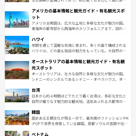
して楽しみつくそう。 なお、新着のイギリス情報は
コンテ
を楽しめる。日本同様に時刻表どおりの旅が可能だ。中世
アメリカの基本情報と観光ガイド・有名観光スポ
ンツ一覧
を参照してほしい。
の建物がそのまま残る町や、スイスならではのユニークな
博物館もあり、アルプス観光だけでなく町歩きも満喫する
ット
ことができる。国民の所得が高いため物価も高いが、旅行
アメリカ合衆国は、広大な土地と多様な文化が魅力の国。
者向けの交通パス提供のサービスもあり、うまく活用すれ
東海岸の都市部から西海岸のカリフォルニアまで、訪れる
ば市内交通費無料で観光を楽しむこともできる。 なお、新
場所ごとに異なる風景と体験が待っている。ニューヨーク
着のスイス情報は
コンテンツ一覧
を参照してほしい。
ハワイ
のような巨大都市は、観光、ショッピング、エンターテイ
ンメントが詰まった刺激的なスポットだ。一方、アメリカ
年間を通じて温暖な気候に恵まれ、多くの島で構成される
西部には大自然が広がり、グランドキャニオンやイエロー
ハワイは、どの島も独自の魅力をもっている。大自然の神
ストーン国立公園といった絶景が堪能できる。さらに、南
秘を感じたいなら、火山が生み出した壮大な景観を誇るハ
オーストラリアの基本情報と観光ガイド・有名観
部のニューオーリンズでは、音楽と美食が融合した独特の
ワイ島は見逃せない。また、定番の観光地といえばオアフ
文化が魅力。旅行者はアメリカの各地域で異なる魅力を楽
島だが、静かな自然を求めるならマウイ島やカウアイ島が
光スポット
しみながら、その多様性と豊かな歴史を感じることができ
おすすめ。エメラルドグリーンに輝く海をはじめ、豊かな
オーストラリアは、壮大な自然と多様な文化が魅力の国。
るだろう。車でのロードトリップや列車の旅も、アメリカ
文化や歴史が息づいている。「アロハスピリット」と呼ば
シドニーのシンボルであるシドニー・オペラハウス、オー
ならではの贅沢な旅のスタイルだ。 なお、新着のアメリカ
れるおもてなしの心で訪れる人々を迎えてくれるハワイの
ストラリア東海岸北部に広がる大サンゴ礁地帯グレートバ
情報は
コンテンツ一覧
を参照してほしい。
人々、おいしいローカルフードやハワイアンミュージッ
台湾
リアリーフや大陸中央部にそびえるウルル（エアーズロッ
ク、伝統的なフラダンスなど、すべてがハワイの魅力を彩
ク）、タスマニアの美しい原生林やケアンズの熱帯雨林な
日本から約４時間ほどでたどり着く台湾は、多彩な文化と
っている。訪れるたびに新しい発見と感動が待っているハ
ど、見どころがたくさん。また、カフェやワイン、オージ
自然が織りなす魅力的な観光地。活気あふれる大都市の台
ワイを、存分に味わってほしい。 なお、新着のハワイ情報
ービーフなどの食文化も豊かで、美味しいものであふれて
北やノスタルジックな町並みが人気な九份（ジォウフェ
は
コンテンツ一覧
を参照してほしい。
韓国
いる。アクティビティも充実しており、サーフィンやダイ
ン）、静ひつな山岳地帯である台湾東部など、都市の喧騒
ビング、ハイキングなど、アウトドア好きにはたまらな
と山間の静けさが共存しており、訪れる人に新しい発見と
歴史ある王朝文化が残る一方で、最先端のファッションやK
い。オーストラリアの多彩な魅力を存分に味わいつくそ
驚きをもたらしてくれる。また、奥深い台湾の食文化も魅
-POPで世界を席巻している韓国。首都ソウルの宮殿や伝統
う。 なお、新着のオーストラリア情報は
コンテンツ一覧
を
力で、夜市などの屋台グルメから高級料理、ヘルシーで美
家屋が並ぶエリアでは韓国の歴史と文化に浸ることがで
参照してほしい。
ベトナム
容にもいいと評判のスイーツなど、バラエティ豊かな料理
き、地方に足を延ばせば四季折々の自然美を楽しむことが