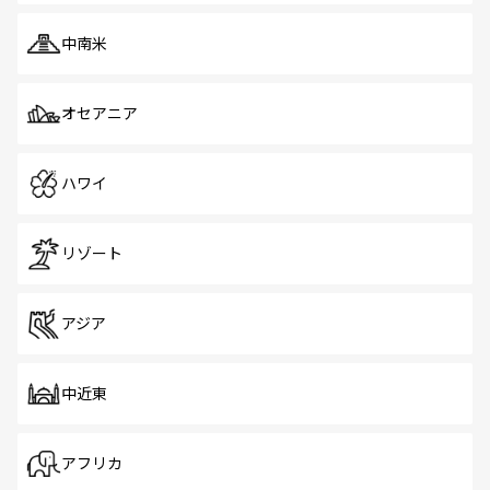
中南米
オセアニア
ハワイ
リゾート
アジア
中近東
アフリカ