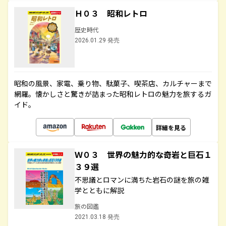
Ｈ０３ 昭和レトロ
歴史時代
2026.01.29 発売
昭和の風景、家電、乗り物、駄菓子、喫茶店、カルチャーまで
網羅。懐かしさと驚きが詰まった昭和レトロの魅力を旅するガ
イド。
詳細を見る
Ｗ０３ 世界の魅力的な奇岩と巨石１
３９選
不思議とロマンに満ちた岩石の謎を旅の雑
学とともに解説
旅の図鑑
2021.03.18 発売