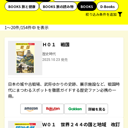
BOOKS 旅と健康
BOOKS 旅の読み物
BOOKS
D-Books
絞り込み条件を追加
1〜20件/154件中 を表示
Ｈ０１ 戦国
歴史時代
2025.10.23 発売
日本の城や古戦場、武将ゆかりの史跡、展示施設など、戦国時
代にまつわるスポットを徹底ガイドする歴史ファン必携の一
冊。
詳細を見る
Ｗ０１ 世界２４４の国と地域 改訂