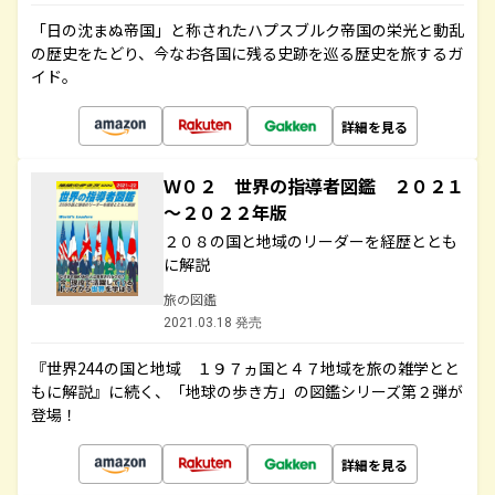
「日の沈まぬ帝国」と称されたハプスブルク帝国の栄光と動乱
の歴史をたどり、今なお各国に残る史跡を巡る歴史を旅するガ
イド。
詳細を見る
Ｗ０２ 世界の指導者図鑑 ２０２１
～２０２２年版
２０８の国と地域のリーダーを経歴ととも
に解説
旅の図鑑
2021.03.18 発売
『世界244の国と地域 １９７ヵ国と４７地域を旅の雑学とと
もに解説』に続く、「地球の歩き方」の図鑑シリーズ第２弾が
登場！
詳細を見る