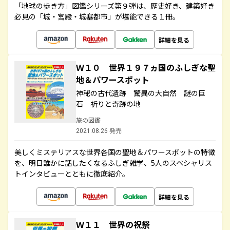
「地球の歩き方」図鑑シリーズ第９弾は、歴史好き、建築好き
必見の「城・宮殿・城塞都市」が堪能できる１冊。
詳細を見る
Ｗ１０ 世界１９７ヵ国のふしぎな聖
地＆パワースポット
神秘の古代遺跡 驚異の大自然 謎の巨
石 祈りと奇跡の地
旅の図鑑
2021.08.26 発売
美しくミステリアスな世界各国の聖地＆パワースポットの特徴
を、明日誰かに話したくなるふしぎ雑学、5人のスペシャリス
トインタビューとともに徹底紹介。
詳細を見る
Ｗ１１ 世界の祝祭