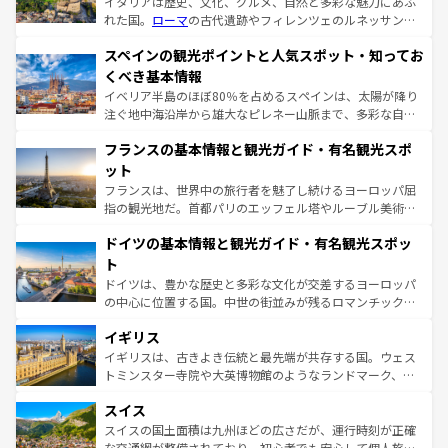
イタリアは歴史、文化、グルメ、自然と多彩な魅力にあふ
れた国。
ローマ
の古代遺跡やフィレンツェのルネッサンス
美術、ヴェネツィアの運河など、歴史あるスポットはもち
スペインの観光ポイントと人気スポット・知ってお
ろん、トスカーナの美しい田園風景やアマルフィ海岸の絶
景など、自然景観も見逃せない。観光の合間には、本場の
くべき基本情報
ピザやパスタなど、絶品のイタリア料理を堪能することも
イベリア半島のほぼ80％を占めるスペインは、太陽が降り
できる。朝目覚めてから夜眠るまで、すべての瞬間を楽し
注ぐ地中海沿岸から雄大なピレネー山脈まで、多彩な自然
ませてくれるイタリアで、忘れられない旅をしてみよう！
と文化が詰まったヨーロッパ屈指の旅行先だ。多様な地域
なお、新着のイタリア情報は
コンテンツ一覧
を参照してほ
フランスの基本情報と観光ガイド・有名観光スポ
文化が根付くこの国では、情熱的なフラメンコ、熱気あふ
しい。
れる闘牛、そして美味しいタパスが生活の一部となってい
ット
る。首都マドリードの洗練された雰囲気や、バルセロナの
フランスは、世界中の旅行者を魅了し続けるヨーロッパ屈
アートに溢れた街角から、地方では古代ローマ遺跡や中世
指の観光地だ。首都パリのエッフェル塔やルーブル美術館
の城塞都市、穏やかなビーチリゾートまで多彩な表情を見
といった象徴的なスポットから、田舎町の古風な美しさま
せる。地方によって風土や気候が異なるスペインはその個
ドイツの基本情報と観光ガイド・有名観光スポッ
で、幅広い魅力が詰まっている。華麗な宮殿、歴史的な大
性で訪れる人を魅了する。 なお、新着のスペイン情報は
コ
聖堂、美しいビーチ、そして豊かな自然が、訪れる者を心
ト
ンテンツ一覧
を参照してほしい。
から魅了する。また、フランスは美食の国としても知ら
ドイツは、豊かな歴史と多彩な文化が交差するヨーロッパ
れ、フランス料理はユネスコ無形文化遺産にも登録されて
の中心に位置する国。中世の街並みが残るロマンチック街
いる。シャンパンの発祥地であるランス、プロヴァンスの
道から、未来を先取りするようなモダンな都市まで多様な
香り高いラベンダー畑など、多彩な楽しみ方が可能だ。さ
イギリス
顔を持つこの国は、どこを歩いても飽きることがない。ベ
らに、パリ以外の地域にも魅力が溢れており、どの街角に
ルリンの文化的活気、バイエルン州のアルプスの絶景、そ
イギリスは、古きよき伝統と最先端が共存する国。ウェス
も豊かな歴史と文化が息づいている。パリ以外の個性あふ
してライン川沿いのワイン畑といった風景は必見。ビール
トミンスター寺院や大英博物館のようなランドマーク、歴
れる地方に足を運ぶとそれぞれで全く異なる文化を体験で
とソーセージを味わいながら地元の人と過ごす楽しい時間
史ある大学都市、美しい丘陵地帯や牧歌的な風景など、エ
きるだろう。 なお、新着のフランス情報は
コンテンツ一覧
スイス
は、お酒好きな人にはぜひ体験してほしい。 なお、新着の
リアごとに異なる魅力がある。また、優雅なアフタヌーン
を参照してほしい。
ドイツ情報は
コンテンツ一覧
を参照してほしい。
ティー、ビール好きにはたまらない英国パブ、サッカー観
スイスの国土面積は九州ほどの広さだが、運行時刻が正確
戦など、本場だからこそできる体験も豊富。イギリスを旅
な交通網が整備されており、初心者でも安心して個人旅行