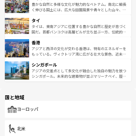
が味わえる。 なお、新着の台湾情報は
コンテンツ一覧
を参
できる。そして、キムチや焼肉、絶品のストリートフード
豊かな自然と多様な文化が魅力的なベトナム。南北に細長
照してほしい。
まで、さまざまな韓国料理が待っている。夜には、韓国な
く伸びる国土には、広大な田園風景や青々とした山々、世
らではのナイトライフも堪能できる。あたたかいホスピタ
界遺産に登録された壮大な自然景観が点在し、都市部では
タイ
リティに包まれながら、韓国の多彩な魅力を心ゆくまで味
急速な発展と共に伝統が息づく。ハノイの古い町並みやホ
わってみてほしい。 なお、新着の韓国情報は
コンテンツ一
ーチミン市のフランス統治時代の建物も、独特の雰囲気を
タイは、東南アジアに位置する豊かな自然と歴史が息づく
覧
を参照してほしい。
醸し出している。また、バラエティの豊かさとおいしさで
国だ。首都バンコクは高層ビルが立ち並ぶ一方、伝統的な
世界中の食通を魅了してやまないベトナム料理も魅力のひ
寺院や市場がいたるところに点在し、古きよき文化と現代
香港
とつ。フォーやバインミー、ベトナムコーヒーなどは、ぜ
の活気が交差している。北部ではチェンマイなどの山岳地
ひ現地で味わいたい。どの地域を訪れてもあたたかい人々
帯で自然と触れ合い、南部ではプーケットやクラビの美し
アジアと西洋の文化が交わる香港は、特有のエネルギーを
が旅行者を迎えてくれるので、きっと忘れられない旅にな
いビーチでリゾート気分を楽しむことができる。タイ料理
もっている。ヴィクトリア湾に広がる壮大な景色、近未来
るはずだ。 なお、新着のベトナム情報は
コンテンツ一覧
を
は世界的に有名で、屋台から高級レストランまで味覚を刺
的なアートスポット、そして歴史と現代が融合した町並
参照してほしい。
シンガポール
激する。気候は一年中温暖で、どの季節にも異なる楽しみ
み、どこを訪れても感動するはず。観光スポットが密集し
が待っている。親しみやすいタイの人々、仏教を中心とし
ており、効率よく見どころを回れるのも魅力。息をのむよ
アジアの交差点として多文化が融合した独自の魅力を放つ
た文化、そして多様な観光資源が、訪れる旅人を魅了し続
うな絶景から文化的な体験まで、香港を存分に楽しみ尽く
シンガポール。未来的な建築物が並ぶマリーナベイ、歴史
ける。 なお、新着のタイ情報は
コンテンツ一覧
を参照して
そう。 なお、新着の香港情報は
コンテンツ一覧
を参照して
と伝統を感じられるエスニックタウン、多数の緑豊かな公
ほしい。
ほしい。
園や自然保護区など、自然が調和した近代的な景観と文化
の多様性あふれるカラフルな町は、どこを歩いても新しい
国と地域
発見がある。さらに、治安のよさや充実した公共交通機関
も、旅行者にとっては魅力的なポイント。グルメも豊富
で、ホーカーズは地元の風情を楽しめる外せないスポット
ヨーロッパ
だ。訪れる人を飽きさせないシンガポールで、多様な魅力
を体感しよう。 なお、新着のシンガポール情報は
コンテン
ツ一覧
を参照してほしい。
北米