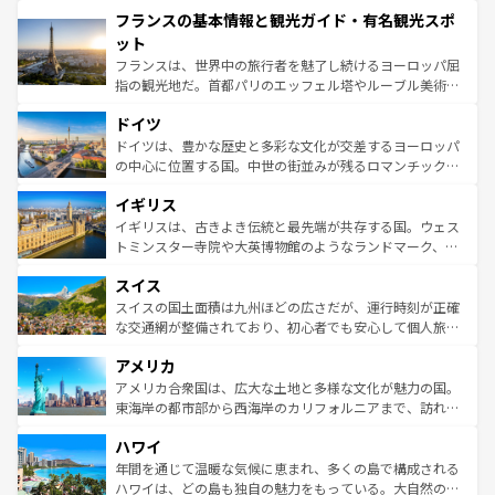
と文化が詰まったヨーロッパ屈指の旅行先だ。多様な地域
フランスの基本情報と観光ガイド・有名観光スポ
ませてくれるイタリアで、忘れられない旅をしてみよう！
文化が根付くこの国では、情熱的なフラメンコ、熱気あふ
なお、新着のイタリア情報は
コンテンツ一覧
を参照してほ
れる闘牛、そして美味しいタパスが生活の一部となってい
ット
しい。
る。首都マドリードの洗練された雰囲気や、バルセロナの
フランスは、世界中の旅行者を魅了し続けるヨーロッパ屈
アートに溢れた街角から、地方では古代ローマ遺跡や中世
指の観光地だ。首都パリのエッフェル塔やルーブル美術館
の城塞都市、穏やかなビーチリゾートまで多彩な表情を見
といった象徴的なスポットから、田舎町の古風な美しさま
せる。地方によって風土や気候が異なるスペインはその個
ドイツ
で、幅広い魅力が詰まっている。華麗な宮殿、歴史的な大
性で訪れる人を魅了する。 なお、新着のスペイン情報は
コ
聖堂、美しいビーチ、そして豊かな自然が、訪れる者を心
ドイツは、豊かな歴史と多彩な文化が交差するヨーロッパ
ンテンツ一覧
を参照してほしい。
から魅了する。また、フランスは美食の国としても知ら
の中心に位置する国。中世の街並みが残るロマンチック街
れ、フランス料理はユネスコ無形文化遺産にも登録されて
道から、未来を先取りするようなモダンな都市まで多様な
イギリス
いる。シャンパンの発祥地であるランス、プロヴァンスの
顔を持つこの国は、どこを歩いても飽きることがない。ベ
香り高いラベンダー畑など、多彩な楽しみ方が可能だ。さ
ルリンの文化的活気、バイエルン州のアルプスの絶景、そ
イギリスは、古きよき伝統と最先端が共存する国。ウェス
らに、パリ以外の地域にも魅力が溢れており、どの街角に
してライン川沿いのワイン畑といった風景は必見。ビール
トミンスター寺院や大英博物館のようなランドマーク、歴
も豊かな歴史と文化が息づいている。パリ以外の個性あふ
とソーセージを味わいながら地元の人と過ごす楽しい時間
史ある大学都市、美しい丘陵地帯や牧歌的な風景など、エ
れる地方に足を運ぶとそれぞれで全く異なる文化を体験で
スイス
は、お酒好きな人にはぜひ体験してほしい。 なお、新着の
リアごとに異なる魅力がある。また、優雅なアフタヌーン
きるだろう。 なお、新着のフランス情報は
コンテンツ一覧
ドイツ情報は
コンテンツ一覧
を参照してほしい。
ティー、ビール好きにはたまらない英国パブ、サッカー観
スイスの国土面積は九州ほどの広さだが、運行時刻が正確
を参照してほしい。
戦など、本場だからこそできる体験も豊富。イギリスを旅
な交通網が整備されており、初心者でも安心して個人旅行
して楽しみつくそう。 なお、新着のイギリス情報は
コンテ
を楽しめる。日本同様に時刻表どおりの旅が可能だ。中世
アメリカ
ンツ一覧
を参照してほしい。
の建物がそのまま残る町や、スイスならではのユニークな
博物館もあり、アルプス観光だけでなく町歩きも満喫する
アメリカ合衆国は、広大な土地と多様な文化が魅力の国。
ことができる。国民の所得が高いため物価も高いが、旅行
東海岸の都市部から西海岸のカリフォルニアまで、訪れる
者向けの交通パス提供のサービスもあり、うまく活用すれ
場所ごとに異なる風景と体験が待っている。ニューヨーク
ハワイ
ば市内交通費無料で観光を楽しむこともできる。 なお、新
のような巨大都市は、観光、ショッピング、エンターテイ
着のスイス情報は
コンテンツ一覧
を参照してほしい。
ンメントが詰まった刺激的なスポットだ。一方、アメリカ
年間を通じて温暖な気候に恵まれ、多くの島で構成される
西部には大自然が広がり、グランドキャニオンやイエロー
ハワイは、どの島も独自の魅力をもっている。大自然の神