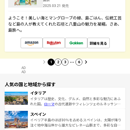
2025.03.21 発売
ようこそ！美しい海とマングローブの緑、島ごはん、伝統工芸
など島の人が教えてくれた石垣と八重山の魅力を凝縮。さあ、
島旅へ。
詳細を見る
…
1
2
3
6
AD
AD
人気の国と地域から探す
イタリア
イタリアは歴史、文化、グルメ、自然と多彩な魅力にあふ
れた国。
ローマ
の古代遺跡やフィレンツェのルネッサンス
美術、ヴェネツィアの運河など、歴史あるスポットはもち
スペイン
ろん、トスカーナの美しい田園風景やアマルフィ海岸の絶
景など、自然景観も見逃せない。観光の合間には、本場の
イベリア半島のほぼ80％を占めるスペインは、太陽が降り
ピザやパスタなど、絶品のイタリア料理を堪能することも
注ぐ地中海沿岸から雄大なピレネー山脈まで、多彩な自然
できる。朝目覚めてから夜眠るまで、すべての瞬間を楽し