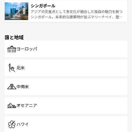
は世界的に有名で、屋台から高級レストランまで味覚を刺
的なアートスポット、そして歴史と現代が融合した町並
参照してほしい。
シンガポール
激する。気候は一年中温暖で、どの季節にも異なる楽しみ
み、どこを訪れても感動するはず。観光スポットが密集し
が待っている。親しみやすいタイの人々、仏教を中心とし
ており、効率よく見どころを回れるのも魅力。息をのむよ
アジアの交差点として多文化が融合した独自の魅力を放つ
た文化、そして多様な観光資源が、訪れる旅人を魅了し続
うな絶景から文化的な体験まで、香港を存分に楽しみ尽く
シンガポール。未来的な建築物が並ぶマリーナベイ、歴史
ける。 なお、新着のタイ情報は
コンテンツ一覧
を参照して
そう。 なお、新着の香港情報は
コンテンツ一覧
を参照して
と伝統を感じられるエスニックタウン、多数の緑豊かな公
ほしい。
ほしい。
園や自然保護区など、自然が調和した近代的な景観と文化
の多様性あふれるカラフルな町は、どこを歩いても新しい
国と地域
発見がある。さらに、治安のよさや充実した公共交通機関
も、旅行者にとっては魅力的なポイント。グルメも豊富
で、ホーカーズは地元の風情を楽しめる外せないスポット
ヨーロッパ
だ。訪れる人を飽きさせないシンガポールで、多様な魅力
を体感しよう。 なお、新着のシンガポール情報は
コンテン
ツ一覧
を参照してほしい。
北米
中南米
オセアニア
ハワイ