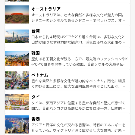
ストーン国立公園といった絶景が堪能できる。さらに、南
秘を感じたいなら、火山が生み出した壮大な景観を誇るハ
オーストラリア
部のニューオーリンズでは、音楽と美食が融合した独特の
ワイ島は見逃せない。また、定番の観光地といえばオアフ
文化が魅力。旅行者はアメリカの各地域で異なる魅力を楽
島だが、静かな自然を求めるならマウイ島やカウアイ島が
オーストラリアは、壮大な自然と多様な文化が魅力の国。
しみながら、その多様性と豊かな歴史を感じることができ
おすすめ。エメラルドグリーンに輝く海をはじめ、豊かな
シドニーのシンボルであるシドニー・オペラハウス、オー
るだろう。車でのロードトリップや列車の旅も、アメリカ
文化や歴史が息づいている。「アロハスピリット」と呼ば
ストラリア東海岸北部に広がる大サンゴ礁地帯グレートバ
ならではの贅沢な旅のスタイルだ。 なお、新着のアメリカ
台湾
れるおもてなしの心で訪れる人々を迎えてくれるハワイの
リアリーフや大陸中央部にそびえるウルル（エアーズロッ
情報は
コンテンツ一覧
を参照してほしい。
人々、おいしいローカルフードやハワイアンミュージッ
ク）、タスマニアの美しい原生林やケアンズの熱帯雨林な
日本から約４時間ほどでたどり着く台湾は、多彩な文化と
ク、伝統的なフラダンスなど、すべてがハワイの魅力を彩
ど、見どころがたくさん。また、カフェやワイン、オージ
自然が織りなす魅力的な観光地。活気あふれる大都市の台
っている。訪れるたびに新しい発見と感動が待っているハ
ービーフなどの食文化も豊かで、美味しいものであふれて
北やノスタルジックな町並みが人気な九份（ジォウフェ
ワイを、存分に味わってほしい。 なお、新着のハワイ情報
韓国
いる。アクティビティも充実しており、サーフィンやダイ
ン）、静ひつな山岳地帯である台湾東部など、都市の喧騒
は
コンテンツ一覧
を参照してほしい。
ビング、ハイキングなど、アウトドア好きにはたまらな
と山間の静けさが共存しており、訪れる人に新しい発見と
歴史ある王朝文化が残る一方で、最先端のファッションやK
い。オーストラリアの多彩な魅力を存分に味わいつくそ
驚きをもたらしてくれる。また、奥深い台湾の食文化も魅
-POPで世界を席巻している韓国。首都ソウルの宮殿や伝統
う。 なお、新着のオーストラリア情報は
コンテンツ一覧
を
力で、夜市などの屋台グルメから高級料理、ヘルシーで美
家屋が並ぶエリアでは韓国の歴史と文化に浸ることがで
参照してほしい。
ベトナム
容にもいいと評判のスイーツなど、バラエティ豊かな料理
き、地方に足を延ばせば四季折々の自然美を楽しむことが
が味わえる。 なお、新着の台湾情報は
コンテンツ一覧
を参
できる。そして、キムチや焼肉、絶品のストリートフード
豊かな自然と多様な文化が魅力的なベトナム。南北に細長
照してほしい。
まで、さまざまな韓国料理が待っている。夜には、韓国な
く伸びる国土には、広大な田園風景や青々とした山々、世
らではのナイトライフも堪能できる。あたたかいホスピタ
界遺産に登録された壮大な自然景観が点在し、都市部では
タイ
リティに包まれながら、韓国の多彩な魅力を心ゆくまで味
急速な発展と共に伝統が息づく。ハノイの古い町並みやホ
わってみてほしい。 なお、新着の韓国情報は
コンテンツ一
ーチミン市のフランス統治時代の建物も、独特の雰囲気を
タイは、東南アジアに位置する豊かな自然と歴史が息づく
覧
を参照してほしい。
醸し出している。また、バラエティの豊かさとおいしさで
国だ。首都バンコクは高層ビルが立ち並ぶ一方、伝統的な
世界中の食通を魅了してやまないベトナム料理も魅力のひ
寺院や市場がいたるところに点在し、古きよき文化と現代
香港
とつ。フォーやバインミー、ベトナムコーヒーなどは、ぜ
の活気が交差している。北部ではチェンマイなどの山岳地
ひ現地で味わいたい。どの地域を訪れてもあたたかい人々
帯で自然と触れ合い、南部ではプーケットやクラビの美し
アジアと西洋の文化が交わる香港は、特有のエネルギーを
が旅行者を迎えてくれるので、きっと忘れられない旅にな
いビーチでリゾート気分を楽しむことができる。タイ料理
もっている。ヴィクトリア湾に広がる壮大な景色、近未来
るはずだ。 なお、新着のベトナム情報は
コンテンツ一覧
を