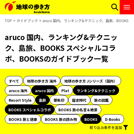
TOP
ガイドブック
aruco 国内、ランキング&テクニック、島旅、BOOKS
aruco 国内、ランキング&テクニッ
ク、島旅、BOOKS スペシャルコラ
ボ、BOOKSのガイドブック一覧
すべて
地球の歩き方 海外
地球の歩き方 Jシリーズ（国内）
aruco 海外
aruco 国内
Plat
ランキング&テクニック
Resort Style
島旅
御朱印
歴史時代
旅の図鑑
BOOKS スペシャルコラボ
BOOKS 旅の名言＆絶景
BOOKS 旅と健康
BOOKS 旅の読み物
BOOKS
D-Books
絞り込み条件を追加