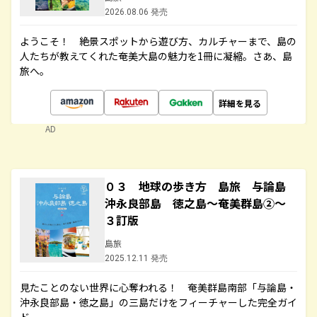
2026.08.06 発売
ようこそ！ 絶景スポットから遊び方、カルチャーまで、島の
人たちが教えてくれた奄美大島の魅力を1冊に凝縮。さあ、島
旅へ。
詳細を見る
AD
０３ 地球の歩き方 島旅 与論島
沖永良部島 徳之島～奄美群島②～
３訂版
島旅
2025.12.11 発売
見たことのない世界に心奪われる！ 奄美群島南部「与論島・
沖永良部島・徳之島」の三島だけをフィーチャーした完全ガイ