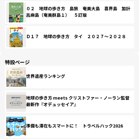
０２ 地球の歩き方 島旅 奄美大島 喜界島 加計
呂麻島（奄美群島１） ５訂版
Ｄ１７ 地球の歩き方 タイ ２０２７～２０２８
特設ページ
世界遺産ランキング
地球の歩き方 meets クリストファー・ノーラン監督
最新作『オデュッセイア』
準備も滞在もスマートに！ トラベルハック2026