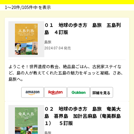
1〜20件/105件中 を表示
０１ 地球の歩き方 島旅 五島列
島 ４訂版
島旅
2024.07.04 発売
ようこそ！世界遺産の教会、絶品島ごはん、古民家ステイな
ど、島の人が教えてくれた五島の魅力をギュッと凝縮。さあ、
島旅へ。
詳細を見る
０２ 地球の歩き方 島旅 奄美大
島 喜界島 加計呂麻島（奄美群島
１） ５訂版
島旅