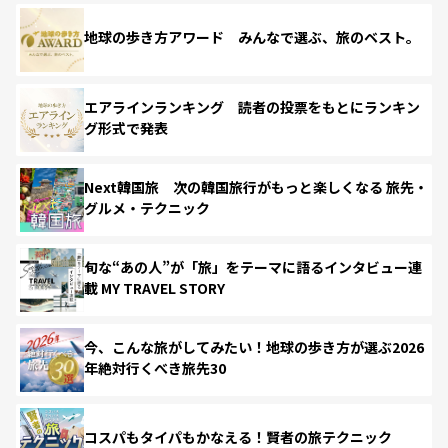
地球の歩き方アワード みんなで選ぶ、旅のベスト。
エアラインランキング 読者の投票をもとにランキン
グ形式で発表
Next韓国旅 次の韓国旅行がもっと楽しくなる 旅先・
グルメ・テクニック
旬な“あの人”が「旅」をテーマに語るインタビュー連
載 MY TRAVEL STORY
今、こんな旅がしてみたい！地球の歩き方が選ぶ2026
年絶対行くべき旅先30
コスパもタイパもかなえる！賢者の旅テクニック