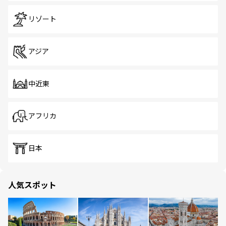
リゾート
アジア
中近東
アフリカ
日本
人気スポット