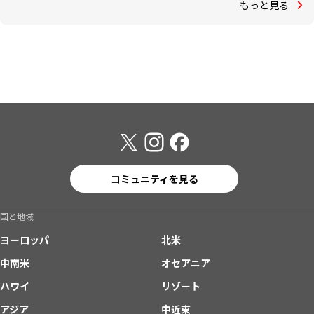
もっと見る
コミュニティを見る
国と地域
ヨーロッパ
北米
中南米
オセアニア
ハワイ
リゾート
アジア
中近東