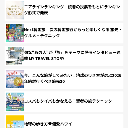
エアラインランキング 読者の投票をもとにランキン
グ形式で発表
Next韓国旅 次の韓国旅行がもっと楽しくなる 旅先・
グルメ・テクニック
旬な“あの人”が「旅」をテーマに語るインタビュー連
載 MY TRAVEL STORY
今、こんな旅がしてみたい！地球の歩き方が選ぶ2026
年絶対行くべき旅先30
コスパもタイパもかなえる！賢者の旅テクニック
地球の歩き方♥偏愛ハワイ