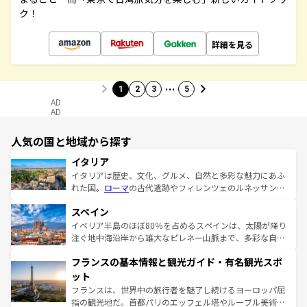
ク！
詳細を見る
…
1
2
3
5
AD
AD
人気の国と地域から探す
イタリア
イタリアは歴史、文化、グルメ、自然と多彩な魅力にあふ
れた国。
ローマ
の古代遺跡やフィレンツェのルネッサンス
美術、ヴェネツィアの運河など、歴史あるスポットはもち
スペイン
ろん、トスカーナの美しい田園風景やアマルフィ海岸の絶
景など、自然景観も見逃せない。観光の合間には、本場の
イベリア半島のほぼ80％を占めるスペインは、太陽が降り
ピザやパスタなど、絶品のイタリア料理を堪能することも
注ぐ地中海沿岸から雄大なピレネー山脈まで、多彩な自然
できる。朝目覚めてから夜眠るまで、すべての瞬間を楽し
と文化が詰まったヨーロッパ屈指の旅行先だ。多様な地域
フランスの基本情報と観光ガイド・有名観光スポ
ませてくれるイタリアで、忘れられない旅をしてみよう！
文化が根付くこの国では、情熱的なフラメンコ、熱気あふ
なお、新着のイタリア情報は
コンテンツ一覧
を参照してほ
れる闘牛、そして美味しいタパスが生活の一部となってい
ット
しい。
る。首都マドリードの洗練された雰囲気や、バルセロナの
フランスは、世界中の旅行者を魅了し続けるヨーロッパ屈
アートに溢れた街角から、地方では古代ローマ遺跡や中世
指の観光地だ。首都パリのエッフェル塔やルーブル美術館