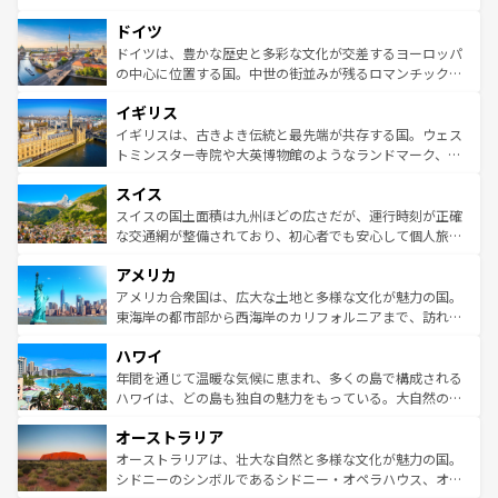
の城塞都市、穏やかなビーチリゾートまで多彩な表情を見
といった象徴的なスポットから、田舎町の古風な美しさま
せる。地方によって風土や気候が異なるスペインはその個
ドイツ
で、幅広い魅力が詰まっている。華麗な宮殿、歴史的な大
性で訪れる人を魅了する。 なお、新着のスペイン情報は
コ
聖堂、美しいビーチ、そして豊かな自然が、訪れる者を心
ドイツは、豊かな歴史と多彩な文化が交差するヨーロッパ
ンテンツ一覧
を参照してほしい。
から魅了する。また、フランスは美食の国としても知ら
の中心に位置する国。中世の街並みが残るロマンチック街
れ、フランス料理はユネスコ無形文化遺産にも登録されて
道から、未来を先取りするようなモダンな都市まで多様な
イギリス
いる。シャンパンの発祥地であるランス、プロヴァンスの
顔を持つこの国は、どこを歩いても飽きることがない。ベ
香り高いラベンダー畑など、多彩な楽しみ方が可能だ。さ
ルリンの文化的活気、バイエルン州のアルプスの絶景、そ
イギリスは、古きよき伝統と最先端が共存する国。ウェス
らに、パリ以外の地域にも魅力が溢れており、どの街角に
してライン川沿いのワイン畑といった風景は必見。ビール
トミンスター寺院や大英博物館のようなランドマーク、歴
も豊かな歴史と文化が息づいている。パリ以外の個性あふ
とソーセージを味わいながら地元の人と過ごす楽しい時間
史ある大学都市、美しい丘陵地帯や牧歌的な風景など、エ
れる地方に足を運ぶとそれぞれで全く異なる文化を体験で
スイス
は、お酒好きな人にはぜひ体験してほしい。 なお、新着の
リアごとに異なる魅力がある。また、優雅なアフタヌーン
きるだろう。 なお、新着のフランス情報は
コンテンツ一覧
ドイツ情報は
コンテンツ一覧
を参照してほしい。
ティー、ビール好きにはたまらない英国パブ、サッカー観
スイスの国土面積は九州ほどの広さだが、運行時刻が正確
を参照してほしい。
戦など、本場だからこそできる体験も豊富。イギリスを旅
な交通網が整備されており、初心者でも安心して個人旅行
して楽しみつくそう。 なお、新着のイギリス情報は
コンテ
を楽しめる。日本同様に時刻表どおりの旅が可能だ。中世
アメリカ
ンツ一覧
を参照してほしい。
の建物がそのまま残る町や、スイスならではのユニークな
博物館もあり、アルプス観光だけでなく町歩きも満喫する
アメリカ合衆国は、広大な土地と多様な文化が魅力の国。
ことができる。国民の所得が高いため物価も高いが、旅行
東海岸の都市部から西海岸のカリフォルニアまで、訪れる
者向けの交通パス提供のサービスもあり、うまく活用すれ
場所ごとに異なる風景と体験が待っている。ニューヨーク
ハワイ
ば市内交通費無料で観光を楽しむこともできる。 なお、新
のような巨大都市は、観光、ショッピング、エンターテイ
着のスイス情報は
コンテンツ一覧
を参照してほしい。
ンメントが詰まった刺激的なスポットだ。一方、アメリカ
年間を通じて温暖な気候に恵まれ、多くの島で構成される
西部には大自然が広がり、グランドキャニオンやイエロー
ハワイは、どの島も独自の魅力をもっている。大自然の神
ストーン国立公園といった絶景が堪能できる。さらに、南
秘を感じたいなら、火山が生み出した壮大な景観を誇るハ
オーストラリア
部のニューオーリンズでは、音楽と美食が融合した独特の
ワイ島は見逃せない。また、定番の観光地といえばオアフ
文化が魅力。旅行者はアメリカの各地域で異なる魅力を楽
島だが、静かな自然を求めるならマウイ島やカウアイ島が
オーストラリアは、壮大な自然と多様な文化が魅力の国。
しみながら、その多様性と豊かな歴史を感じることができ
おすすめ。エメラルドグリーンに輝く海をはじめ、豊かな
シドニーのシンボルであるシドニー・オペラハウス、オー
るだろう。車でのロードトリップや列車の旅も、アメリカ
文化や歴史が息づいている。「アロハスピリット」と呼ば