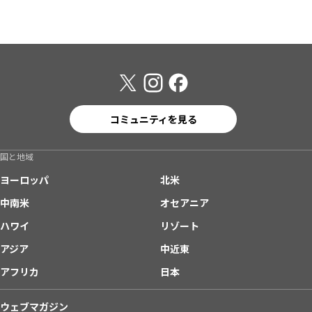
コミュニティを見る
国と地域
ヨーロッパ
北米
中南米
オセアニア
ハワイ
リゾート
アジア
中近東
アフリカ
日本
ウェブマガジン