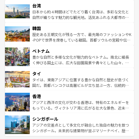
ストラリア東海岸北部に広がる大サンゴ礁地帯グレートバ
ならではの贅沢な旅のスタイルだ。 なお、新着のアメリカ
台湾
れるおもてなしの心で訪れる人々を迎えてくれるハワイの
リアリーフや大陸中央部にそびえるウルル（エアーズロッ
情報は
コンテンツ一覧
を参照してほしい。
人々、おいしいローカルフードやハワイアンミュージッ
ク）、タスマニアの美しい原生林やケアンズの熱帯雨林な
日本から約４時間ほどでたどり着く台湾は、多彩な文化と
ク、伝統的なフラダンスなど、すべてがハワイの魅力を彩
ど、見どころがたくさん。また、カフェやワイン、オージ
自然が織りなす魅力的な観光地。活気あふれる大都市の台
っている。訪れるたびに新しい発見と感動が待っているハ
ービーフなどの食文化も豊かで、美味しいものであふれて
北やノスタルジックな町並みが人気な九份（ジォウフェ
ワイを、存分に味わってほしい。 なお、新着のハワイ情報
韓国
いる。アクティビティも充実しており、サーフィンやダイ
ン）、静ひつな山岳地帯である台湾東部など、都市の喧騒
は
コンテンツ一覧
を参照してほしい。
ビング、ハイキングなど、アウトドア好きにはたまらな
と山間の静けさが共存しており、訪れる人に新しい発見と
歴史ある王朝文化が残る一方で、最先端のファッションやK
い。オーストラリアの多彩な魅力を存分に味わいつくそ
驚きをもたらしてくれる。また、奥深い台湾の食文化も魅
-POPで世界を席巻している韓国。首都ソウルの宮殿や伝統
う。 なお、新着のオーストラリア情報は
コンテンツ一覧
を
力で、夜市などの屋台グルメから高級料理、ヘルシーで美
家屋が並ぶエリアでは韓国の歴史と文化に浸ることがで
参照してほしい。
ベトナム
容にもいいと評判のスイーツなど、バラエティ豊かな料理
き、地方に足を延ばせば四季折々の自然美を楽しむことが
が味わえる。 なお、新着の台湾情報は
コンテンツ一覧
を参
できる。そして、キムチや焼肉、絶品のストリートフード
豊かな自然と多様な文化が魅力的なベトナム。南北に細長
照してほしい。
まで、さまざまな韓国料理が待っている。夜には、韓国な
く伸びる国土には、広大な田園風景や青々とした山々、世
らではのナイトライフも堪能できる。あたたかいホスピタ
界遺産に登録された壮大な自然景観が点在し、都市部では
タイ
リティに包まれながら、韓国の多彩な魅力を心ゆくまで味
急速な発展と共に伝統が息づく。ハノイの古い町並みやホ
わってみてほしい。 なお、新着の韓国情報は
コンテンツ一
ーチミン市のフランス統治時代の建物も、独特の雰囲気を
タイは、東南アジアに位置する豊かな自然と歴史が息づく
覧
を参照してほしい。
醸し出している。また、バラエティの豊かさとおいしさで
国だ。首都バンコクは高層ビルが立ち並ぶ一方、伝統的な
世界中の食通を魅了してやまないベトナム料理も魅力のひ
寺院や市場がいたるところに点在し、古きよき文化と現代
香港
とつ。フォーやバインミー、ベトナムコーヒーなどは、ぜ
の活気が交差している。北部ではチェンマイなどの山岳地
ひ現地で味わいたい。どの地域を訪れてもあたたかい人々
帯で自然と触れ合い、南部ではプーケットやクラビの美し
アジアと西洋の文化が交わる香港は、特有のエネルギーを
が旅行者を迎えてくれるので、きっと忘れられない旅にな
いビーチでリゾート気分を楽しむことができる。タイ料理
もっている。ヴィクトリア湾に広がる壮大な景色、近未来
るはずだ。 なお、新着のベトナム情報は
コンテンツ一覧
を
は世界的に有名で、屋台から高級レストランまで味覚を刺
的なアートスポット、そして歴史と現代が融合した町並
参照してほしい。
シンガポール
激する。気候は一年中温暖で、どの季節にも異なる楽しみ
み、どこを訪れても感動するはず。観光スポットが密集し
が待っている。親しみやすいタイの人々、仏教を中心とし
ており、効率よく見どころを回れるのも魅力。息をのむよ
アジアの交差点として多文化が融合した独自の魅力を放つ
た文化、そして多様な観光資源が、訪れる旅人を魅了し続
うな絶景から文化的な体験まで、香港を存分に楽しみ尽く
シンガポール。未来的な建築物が並ぶマリーナベイ、歴史
ける。 なお、新着のタイ情報は
コンテンツ一覧
を参照して
そう。 なお、新着の香港情報は
コンテンツ一覧
を参照して
と伝統を感じられるエスニックタウン、多数の緑豊かな公