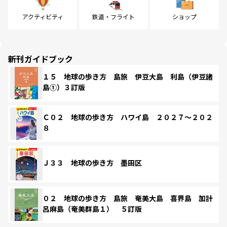
アクティビティ
鉄道・フライト
ショップ
新刊ガイドブック
１５ 地球の歩き方 島旅 伊豆大島 利島（伊豆諸
島①）３訂版
Ｃ０２ 地球の歩き方 ハワイ島 ２０２７～２０２
８
Ｊ３３ 地球の歩き方 墨田区
０２ 地球の歩き方 島旅 奄美大島 喜界島 加計
呂麻島（奄美群島１） ５訂版