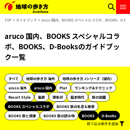
TOP
ガイドブック
aruco 国内、BOOKS スペシャルコラボ、BOOKS、D-
aruco 国内、BOOKS スペシャルコラ
ボ、BOOKS、D-Booksのガイドブッ
ク一覧
すべて
地球の歩き方 海外
地球の歩き方 Jシリーズ（国内）
aruco 海外
aruco 国内
Plat
ランキング&テクニック
Resort Style
島旅
御朱印
歴史時代
旅の図鑑
BOOKS スペシャルコラボ
BOOKS 旅の名言＆絶景
BOOKS 旅と健康
BOOKS 旅の読み物
BOOKS
D-Books
絞り込み条件を追加