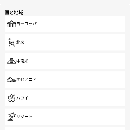
ほしい。
ほしい。
園や自然保護区など、自然が調和した近代的な景観と文化
の多様性あふれるカラフルな町は、どこを歩いても新しい
国と地域
発見がある。さらに、治安のよさや充実した公共交通機関
も、旅行者にとっては魅力的なポイント。グルメも豊富
で、ホーカーズは地元の風情を楽しめる外せないスポット
ヨーロッパ
だ。訪れる人を飽きさせないシンガポールで、多様な魅力
を体感しよう。 なお、新着のシンガポール情報は
コンテン
ツ一覧
を参照してほしい。
北米
中南米
オセアニア
ハワイ
リゾート