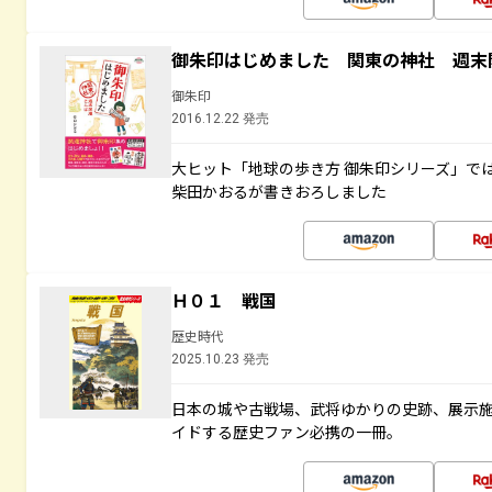
御朱印はじめました 関東の神社 週末
御朱印
2016.12.22 発売
大ヒット「地球の歩き方 御朱印シリーズ」で
柴田かおるが書きおろしました
Ｈ０１ 戦国
歴史時代
2025.10.23 発売
日本の城や古戦場、武将ゆかりの史跡、展示
イドする歴史ファン必携の一冊。