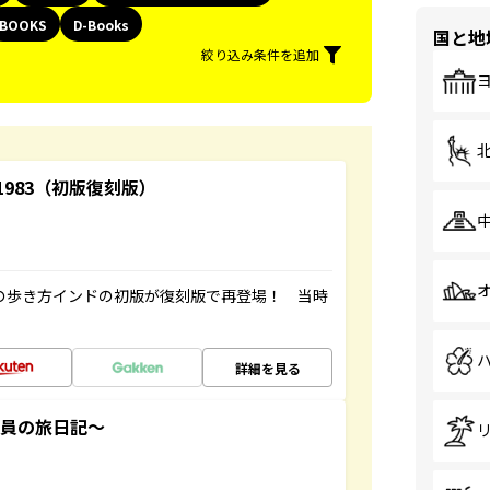
BOOKS
D-Books
国と地
絞り込み条件を追加
-1983（初版復刻版）
球の歩き方インドの初版が復刻版で再登場！ 当時
詳細を見る
社員の旅日記～