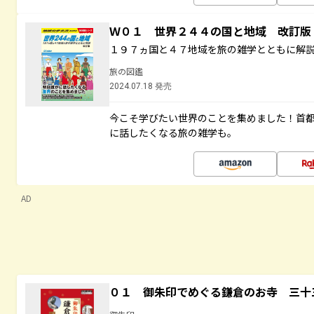
Ｗ０１ 世界２４４の国と地域 改訂版
１９７ヵ国と４７地域を旅の雑学とともに解
旅の図鑑
2024.07.18 発売
今こそ学びたい世界のことを集めました！首
に話したくなる旅の雑学も。
AD
０１ 御朱印でめぐる鎌倉のお寺 三十