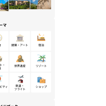
ーマ
食
建築・アート
宿泊
ト・
世界遺産
リゾート
戦
鉄道・
ビティ
ショップ
フライト