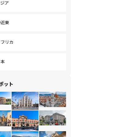
アジア
中近東
アフリカ
日本
ポット