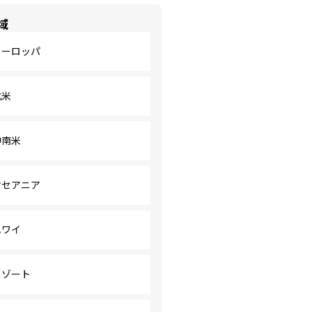
域
ヨーロッパ
北米
中南米
オセアニア
ハワイ
リゾート