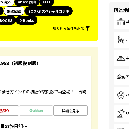
co 海外
aruco 国内
Plat
国と地
旅の図鑑
BOOKS スペシャルコラボ
BOOKS
D-Books
絞り込み条件を追加
-1983（初版復刻版）
球の歩き方インドの初版が復刻版で再登場！ 当時
詳細を見る
社員の旅日記～