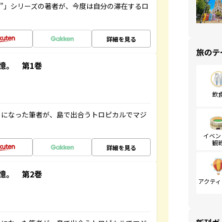
ト”」シリーズの著者が、今度は自分の滞在するロ
詳細を見る
旅のテ
憶。 第1巻
飲
とになった筆者が、島で出合うトロピカルでマジ
イベン
観
詳細を見る
憶。 第2巻
アクティ