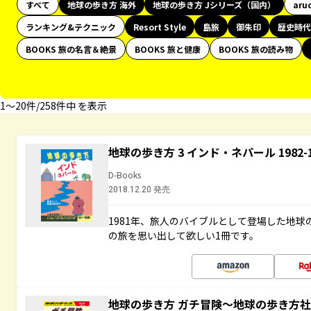
すべて
地球の歩き方 海外
地球の歩き方 Jシリーズ（国内）
aru
ランキング&テクニック
Resort Style
島旅
御朱印
歴史時代
BOOKS 旅の名言＆絶景
BOOKS 旅と健康
BOOKS 旅の読み物
1〜20件/258件中 を表示
地球の歩き方 3 インド・ネパール 1982
D-Books
2018.12.20 発売
1981年、旅人のバイブルとして登場した地
の旅を思い出して欲しい1冊です。
地球の歩き方 ガチ冒険～地球の歩き方