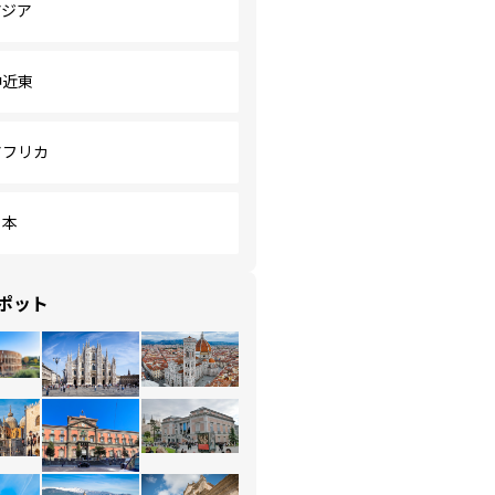
アジア
中近東
アフリカ
日本
ポット