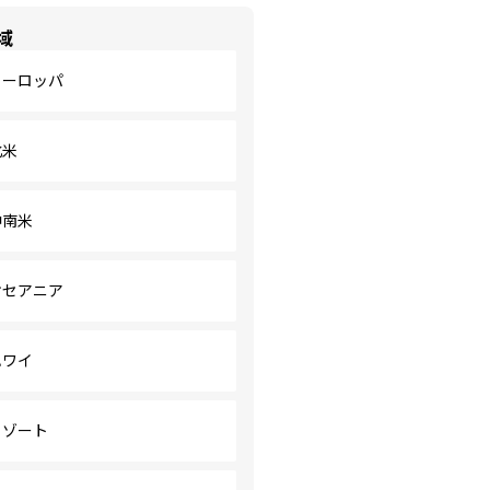
域
ヨーロッパ
北米
中南米
オセアニア
ハワイ
リゾート