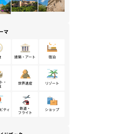
ーマ
食
建築・アート
宿泊
ト・
世界遺産
リゾート
戦
鉄道・
ビティ
ショップ
フライト