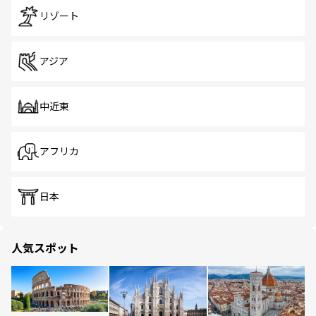
リゾート
アジア
中近東
アフリカ
日本
人気スポット