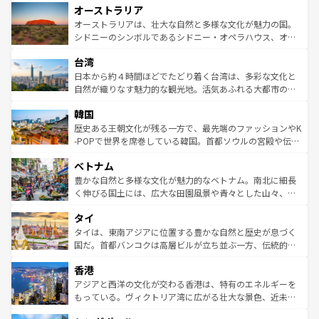
オーストラリア
部のニューオーリンズでは、音楽と美食が融合した独特の
ワイ島は見逃せない。また、定番の観光地といえばオアフ
文化が魅力。旅行者はアメリカの各地域で異なる魅力を楽
島だが、静かな自然を求めるならマウイ島やカウアイ島が
オーストラリアは、壮大な自然と多様な文化が魅力の国。
しみながら、その多様性と豊かな歴史を感じることができ
おすすめ。エメラルドグリーンに輝く海をはじめ、豊かな
シドニーのシンボルであるシドニー・オペラハウス、オー
るだろう。車でのロードトリップや列車の旅も、アメリカ
文化や歴史が息づいている。「アロハスピリット」と呼ば
ストラリア東海岸北部に広がる大サンゴ礁地帯グレートバ
ならではの贅沢な旅のスタイルだ。 なお、新着のアメリカ
台湾
れるおもてなしの心で訪れる人々を迎えてくれるハワイの
リアリーフや大陸中央部にそびえるウルル（エアーズロッ
情報は
コンテンツ一覧
を参照してほしい。
人々、おいしいローカルフードやハワイアンミュージッ
ク）、タスマニアの美しい原生林やケアンズの熱帯雨林な
日本から約４時間ほどでたどり着く台湾は、多彩な文化と
ク、伝統的なフラダンスなど、すべてがハワイの魅力を彩
ど、見どころがたくさん。また、カフェやワイン、オージ
自然が織りなす魅力的な観光地。活気あふれる大都市の台
っている。訪れるたびに新しい発見と感動が待っているハ
ービーフなどの食文化も豊かで、美味しいものであふれて
北やノスタルジックな町並みが人気な九份（ジォウフェ
ワイを、存分に味わってほしい。 なお、新着のハワイ情報
韓国
いる。アクティビティも充実しており、サーフィンやダイ
ン）、静ひつな山岳地帯である台湾東部など、都市の喧騒
は
コンテンツ一覧
を参照してほしい。
ビング、ハイキングなど、アウトドア好きにはたまらな
と山間の静けさが共存しており、訪れる人に新しい発見と
歴史ある王朝文化が残る一方で、最先端のファッションやK
い。オーストラリアの多彩な魅力を存分に味わいつくそ
驚きをもたらしてくれる。また、奥深い台湾の食文化も魅
-POPで世界を席巻している韓国。首都ソウルの宮殿や伝統
う。 なお、新着のオーストラリア情報は
コンテンツ一覧
を
力で、夜市などの屋台グルメから高級料理、ヘルシーで美
家屋が並ぶエリアでは韓国の歴史と文化に浸ることがで
参照してほしい。
ベトナム
容にもいいと評判のスイーツなど、バラエティ豊かな料理
き、地方に足を延ばせば四季折々の自然美を楽しむことが
が味わえる。 なお、新着の台湾情報は
コンテンツ一覧
を参
できる。そして、キムチや焼肉、絶品のストリートフード
豊かな自然と多様な文化が魅力的なベトナム。南北に細長
照してほしい。
まで、さまざまな韓国料理が待っている。夜には、韓国な
く伸びる国土には、広大な田園風景や青々とした山々、世
らではのナイトライフも堪能できる。あたたかいホスピタ
界遺産に登録された壮大な自然景観が点在し、都市部では
タイ
リティに包まれながら、韓国の多彩な魅力を心ゆくまで味
急速な発展と共に伝統が息づく。ハノイの古い町並みやホ
わってみてほしい。 なお、新着の韓国情報は
コンテンツ一
ーチミン市のフランス統治時代の建物も、独特の雰囲気を
タイは、東南アジアに位置する豊かな自然と歴史が息づく
覧
を参照してほしい。
醸し出している。また、バラエティの豊かさとおいしさで
国だ。首都バンコクは高層ビルが立ち並ぶ一方、伝統的な
世界中の食通を魅了してやまないベトナム料理も魅力のひ
寺院や市場がいたるところに点在し、古きよき文化と現代
香港
とつ。フォーやバインミー、ベトナムコーヒーなどは、ぜ
の活気が交差している。北部ではチェンマイなどの山岳地
ひ現地で味わいたい。どの地域を訪れてもあたたかい人々
帯で自然と触れ合い、南部ではプーケットやクラビの美し
アジアと西洋の文化が交わる香港は、特有のエネルギーを
が旅行者を迎えてくれるので、きっと忘れられない旅にな
いビーチでリゾート気分を楽しむことができる。タイ料理
もっている。ヴィクトリア湾に広がる壮大な景色、近未来
るはずだ。 なお、新着のベトナム情報は
コンテンツ一覧
を
は世界的に有名で、屋台から高級レストランまで味覚を刺
的なアートスポット、そして歴史と現代が融合した町並