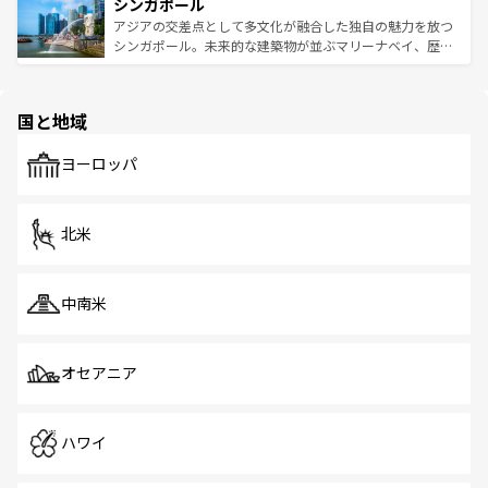
参照してほしい。
シンガポール
激する。気候は一年中温暖で、どの季節にも異なる楽しみ
み、どこを訪れても感動するはず。観光スポットが密集し
が待っている。親しみやすいタイの人々、仏教を中心とし
ており、効率よく見どころを回れるのも魅力。息をのむよ
アジアの交差点として多文化が融合した独自の魅力を放つ
た文化、そして多様な観光資源が、訪れる旅人を魅了し続
うな絶景から文化的な体験まで、香港を存分に楽しみ尽く
シンガポール。未来的な建築物が並ぶマリーナベイ、歴史
ける。 なお、新着のタイ情報は
コンテンツ一覧
を参照して
そう。 なお、新着の香港情報は
コンテンツ一覧
を参照して
と伝統を感じられるエスニックタウン、多数の緑豊かな公
ほしい。
ほしい。
園や自然保護区など、自然が調和した近代的な景観と文化
の多様性あふれるカラフルな町は、どこを歩いても新しい
国と地域
発見がある。さらに、治安のよさや充実した公共交通機関
も、旅行者にとっては魅力的なポイント。グルメも豊富
で、ホーカーズは地元の風情を楽しめる外せないスポット
ヨーロッパ
だ。訪れる人を飽きさせないシンガポールで、多様な魅力
を体感しよう。 なお、新着のシンガポール情報は
コンテン
ツ一覧
を参照してほしい。
北米
中南米
オセアニア
ハワイ