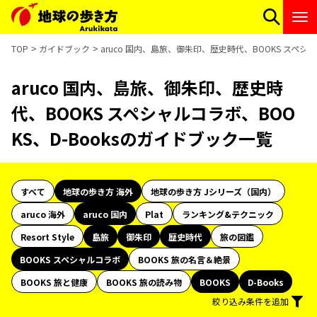
TOP
ガイドブック
aruco 国内、島旅、御朱印、歴史時代、BOOKS スペシャ
aruco 国内、島旅、御朱印、歴史時
代、BOOKS スペシャルコラボ、BOO
KS、D-Booksのガイドブック一覧
すべて
地球の歩き方 海外
地球の歩き方 Jシリーズ（国内）
aruco 海外
aruco 国内
Plat
ランキング&テクニック
Resort Style
島旅
御朱印
歴史時代
旅の図鑑
BOOKS スペシャルコラボ
BOOKS 旅の名言＆絶景
BOOKS 旅と健康
BOOKS 旅の読み物
BOOKS
D-Books
絞り込み条件を追加