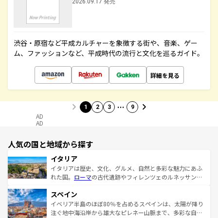
2026.09.17 発売
渋谷・原宿など平成カルチャーを象徴する街や、音楽、ゲー
ム、ファッションなど、平成時代の流行と文化を巡るガイド。
詳細を見る
…
1
2
3
9
AD
AD
人気の国と地域から探す
イタリア
イタリアは歴史、文化、グルメ、自然と多彩な魅力にあふ
れた国。
ローマ
の古代遺跡やフィレンツェのルネッサンス
美術、ヴェネツィアの運河など、歴史あるスポットはもち
スペイン
ろん、トスカーナの美しい田園風景やアマルフィ海岸の絶
景など、自然景観も見逃せない。観光の合間には、本場の
イベリア半島のほぼ80％を占めるスペインは、太陽が降り
ピザやパスタなど、絶品のイタリア料理を堪能することも
注ぐ地中海沿岸から雄大なピレネー山脈まで、多彩な自然