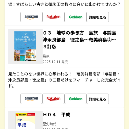
場！すばらしい古寺と御朱印の数々に合いに出かけませんか？
詳細を見る
０３ 地球の歩き方 島旅 与論島
沖永良部島 徳之島～奄美群島②～
３訂版
島旅
2025.12.11 発売
見たことのない世界に心奪われる！ 奄美群島南部「与論島・
沖永良部島・徳之島」の三島だけをフィーチャーした完全ガイ
ド。
詳細を見る
Ｈ０４ 平成
歴史時代