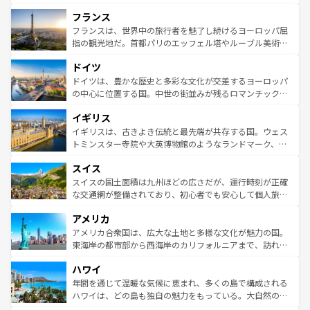
できる。朝目覚めてから夜眠るまで、すべての瞬間を楽し
と文化が詰まったヨーロッパ屈指の旅行先だ。多様な地域
フランス
ませてくれるイタリアで、忘れられない旅をしてみよう！
文化が根付くこの国では、情熱的なフラメンコ、熱気あふ
なお、新着のイタリア情報は
コンテンツ一覧
を参照してほ
れる闘牛、そして美味しいタパスが生活の一部となってい
フランスは、世界中の旅行者を魅了し続けるヨーロッパ屈
しい。
る。首都マドリードの洗練された雰囲気や、バルセロナの
指の観光地だ。首都パリのエッフェル塔やルーブル美術館
アートに溢れた街角から、地方では古代ローマ遺跡や中世
といった象徴的なスポットから、田舎町の古風な美しさま
ドイツ
の城塞都市、穏やかなビーチリゾートまで多彩な表情を見
で、幅広い魅力が詰まっている。華麗な宮殿、歴史的な大
せる。地方によって風土や気候が異なるスペインはその個
聖堂、美しいビーチ、そして豊かな自然が、訪れる者を心
ドイツは、豊かな歴史と多彩な文化が交差するヨーロッパ
性で訪れる人を魅了する。 なお、新着のスペイン情報は
コ
から魅了する。また、フランスは美食の国としても知ら
の中心に位置する国。中世の街並みが残るロマンチック街
ンテンツ一覧
を参照してほしい。
れ、フランス料理はユネスコ無形文化遺産にも登録されて
道から、未来を先取りするようなモダンな都市まで多様な
イギリス
いる。シャンパンの発祥地であるランス、プロヴァンスの
顔を持つこの国は、どこを歩いても飽きることがない。ベ
香り高いラベンダー畑など、多彩な楽しみ方が可能だ。さ
ルリンの文化的活気、バイエルン州のアルプスの絶景、そ
イギリスは、古きよき伝統と最先端が共存する国。ウェス
らに、パリ以外の地域にも魅力が溢れており、どの街角に
してライン川沿いのワイン畑といった風景は必見。ビール
トミンスター寺院や大英博物館のようなランドマーク、歴
も豊かな歴史と文化が息づいている。パリ以外の個性あふ
とソーセージを味わいながら地元の人と過ごす楽しい時間
史ある大学都市、美しい丘陵地帯や牧歌的な風景など、エ
れる地方に足を運ぶとそれぞれで全く異なる文化を体験で
スイス
は、お酒好きな人にはぜひ体験してほしい。 なお、新着の
リアごとに異なる魅力がある。また、優雅なアフタヌーン
きるだろう。 なお、新着のフランス情報は
コンテンツ一覧
ドイツ情報は
コンテンツ一覧
を参照してほしい。
ティー、ビール好きにはたまらない英国パブ、サッカー観
スイスの国土面積は九州ほどの広さだが、運行時刻が正確
を参照してほしい。
戦など、本場だからこそできる体験も豊富。イギリスを旅
な交通網が整備されており、初心者でも安心して個人旅行
して楽しみつくそう。 なお、新着のイギリス情報は
コンテ
を楽しめる。日本同様に時刻表どおりの旅が可能だ。中世
アメリカ
ンツ一覧
を参照してほしい。
の建物がそのまま残る町や、スイスならではのユニークな
博物館もあり、アルプス観光だけでなく町歩きも満喫する
アメリカ合衆国は、広大な土地と多様な文化が魅力の国。
ことができる。国民の所得が高いため物価も高いが、旅行
東海岸の都市部から西海岸のカリフォルニアまで、訪れる
者向けの交通パス提供のサービスもあり、うまく活用すれ
場所ごとに異なる風景と体験が待っている。ニューヨーク
ハワイ
ば市内交通費無料で観光を楽しむこともできる。 なお、新
のような巨大都市は、観光、ショッピング、エンターテイ
着のスイス情報は
コンテンツ一覧
を参照してほしい。
ンメントが詰まった刺激的なスポットだ。一方、アメリカ
年間を通じて温暖な気候に恵まれ、多くの島で構成される
西部には大自然が広がり、グランドキャニオンやイエロー
ハワイは、どの島も独自の魅力をもっている。大自然の神
ストーン国立公園といった絶景が堪能できる。さらに、南
秘を感じたいなら、火山が生み出した壮大な景観を誇るハ