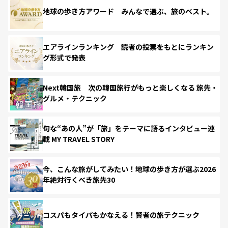
地球の歩き方アワード みんなで選ぶ、旅のベスト。
エアラインランキング 読者の投票をもとにランキン
グ形式で発表
Next韓国旅 次の韓国旅行がもっと楽しくなる 旅先・
グルメ・テクニック
旬な“あの人”が「旅」をテーマに語るインタビュー連
載 MY TRAVEL STORY
今、こんな旅がしてみたい！地球の歩き方が選ぶ2026
年絶対行くべき旅先30
コスパもタイパもかなえる！賢者の旅テクニック