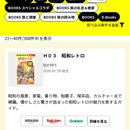
BOOKS スペシャルコラボ
BOOKS 旅の名言＆絶景
BOOKS 旅と健康
BOOKS 旅の読み物
BOOKS
D-Books
絞り込み条件を追加
21〜40件/368件中 を表示
Ｈ０３ 昭和レトロ
歴史時代
2026.01.29 発売
昭和の風景、家電、乗り物、駄菓子、喫茶店、カルチャーまで
網羅。懐かしさと驚きが詰まった昭和レトロの魅力を旅するガ
イド。
詳細を見る