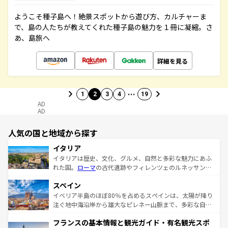
ようこそ種子島へ！絶景スポットから遊び方、カルチャーま
で、島の人たちが教えてくれた種子島の魅力を１冊に凝縮。さ
あ、島旅へ
詳細を見る
…
1
2
3
4
19
AD
AD
人気の国と地域から探す
イタリア
イタリアは歴史、文化、グルメ、自然と多彩な魅力にあふ
れた国。
ローマ
の古代遺跡やフィレンツェのルネッサンス
美術、ヴェネツィアの運河など、歴史あるスポットはもち
スペイン
ろん、トスカーナの美しい田園風景やアマルフィ海岸の絶
景など、自然景観も見逃せない。観光の合間には、本場の
イベリア半島のほぼ80％を占めるスペインは、太陽が降り
ピザやパスタなど、絶品のイタリア料理を堪能することも
注ぐ地中海沿岸から雄大なピレネー山脈まで、多彩な自然
できる。朝目覚めてから夜眠るまで、すべての瞬間を楽し
と文化が詰まったヨーロッパ屈指の旅行先だ。多様な地域
フランスの基本情報と観光ガイド・有名観光スポ
ませてくれるイタリアで、忘れられない旅をしてみよう！
文化が根付くこの国では、情熱的なフラメンコ、熱気あふ