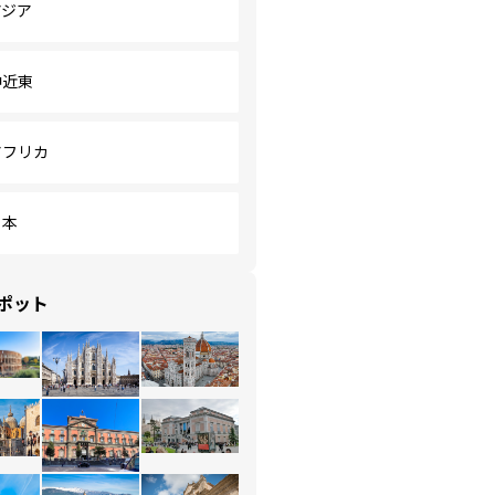
アジア
中近東
アフリカ
日本
ポット