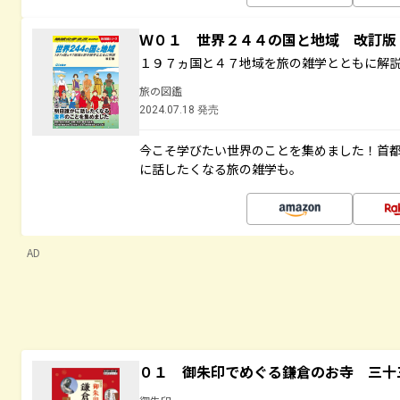
Ｗ０１ 世界２４４の国と地域 改訂版
１９７ヵ国と４７地域を旅の雑学とともに解
旅の図鑑
2024.07.18 発売
今こそ学びたい世界のことを集めました！首
に話したくなる旅の雑学も。
AD
０１ 御朱印でめぐる鎌倉のお寺 三十