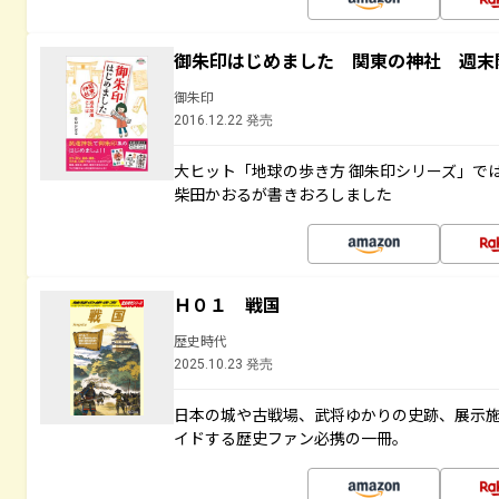
御朱印はじめました 関東の神社 週末
御朱印
2016.12.22 発売
大ヒット「地球の歩き方 御朱印シリーズ」で
柴田かおるが書きおろしました
Ｈ０１ 戦国
歴史時代
2025.10.23 発売
日本の城や古戦場、武将ゆかりの史跡、展示
イドする歴史ファン必携の一冊。