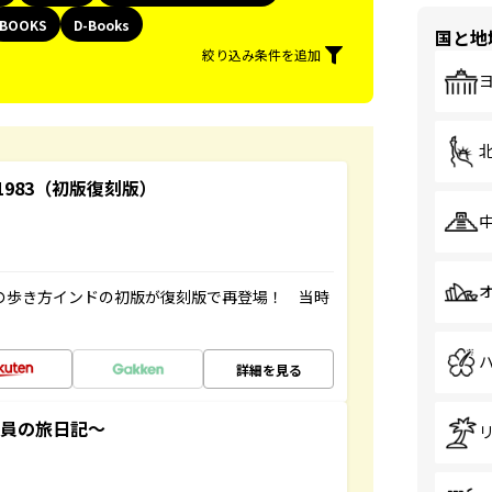
BOOKS
D-Books
国と地
絞り込み条件を追加
-1983（初版復刻版）
球の歩き方インドの初版が復刻版で再登場！ 当時
詳細を見る
社員の旅日記～