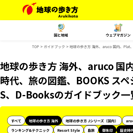
国と地域
ウェブマガジン
TOP
ガイドブック
地球の歩き方 海外、aruco 国内、Pl
地球の歩き方 海外、aruco 国
時代、旅の図鑑、BOOKS スペ
S、D-Booksのガイドブック一
すべて
地球の歩き方 海外
地球の歩き方 Jシリーズ（国内）
aru
ランキング&テクニック
Resort Style
島旅
御朱印
歴史時