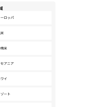
域
ヨーロッパ
北米
中南米
オセアニア
ハワイ
リゾート