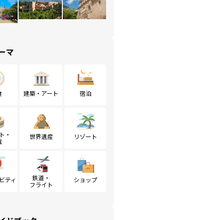
ーマ
食
建築・アート
宿泊
ト・
世界遺産
リゾート
戦
鉄道・
ビティ
ショップ
フライト