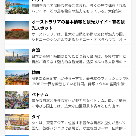
ンメントが詰まった刺激的なスポットだ。一方、アメリカ
年間を通じて温暖な気候に恵まれ、多くの島で構成される
西部には大自然が広がり、グランドキャニオンやイエロー
ハワイは、どの島も独自の魅力をもっている。大自然の神
ストーン国立公園といった絶景が堪能できる。さらに、南
秘を感じたいなら、火山が生み出した壮大な景観を誇るハ
オーストラリアの基本情報と観光ガイド・有名観
部のニューオーリンズでは、音楽と美食が融合した独特の
ワイ島は見逃せない。また、定番の観光地といえばオアフ
文化が魅力。旅行者はアメリカの各地域で異なる魅力を楽
島だが、静かな自然を求めるならマウイ島やカウアイ島が
光スポット
しみながら、その多様性と豊かな歴史を感じることができ
おすすめ。エメラルドグリーンに輝く海をはじめ、豊かな
オーストラリアは、壮大な自然と多様な文化が魅力の国。
るだろう。車でのロードトリップや列車の旅も、アメリカ
文化や歴史が息づいている。「アロハスピリット」と呼ば
シドニーのシンボルであるシドニー・オペラハウス、オー
ならではの贅沢な旅のスタイルだ。 なお、新着のアメリカ
れるおもてなしの心で訪れる人々を迎えてくれるハワイの
ストラリア東海岸北部に広がる大サンゴ礁地帯グレートバ
情報は
コンテンツ一覧
を参照してほしい。
人々、おいしいローカルフードやハワイアンミュージッ
台湾
リアリーフや大陸中央部にそびえるウルル（エアーズロッ
ク、伝統的なフラダンスなど、すべてがハワイの魅力を彩
ク）、タスマニアの美しい原生林やケアンズの熱帯雨林な
日本から約４時間ほどでたどり着く台湾は、多彩な文化と
っている。訪れるたびに新しい発見と感動が待っているハ
ど、見どころがたくさん。また、カフェやワイン、オージ
自然が織りなす魅力的な観光地。活気あふれる大都市の台
ワイを、存分に味わってほしい。 なお、新着のハワイ情報
ービーフなどの食文化も豊かで、美味しいものであふれて
北やノスタルジックな町並みが人気な九份（ジォウフェ
は
コンテンツ一覧
を参照してほしい。
韓国
いる。アクティビティも充実しており、サーフィンやダイ
ン）、静ひつな山岳地帯である台湾東部など、都市の喧騒
ビング、ハイキングなど、アウトドア好きにはたまらな
と山間の静けさが共存しており、訪れる人に新しい発見と
歴史ある王朝文化が残る一方で、最先端のファッションやK
い。オーストラリアの多彩な魅力を存分に味わいつくそ
驚きをもたらしてくれる。また、奥深い台湾の食文化も魅
-POPで世界を席巻している韓国。首都ソウルの宮殿や伝統
う。 なお、新着のオーストラリア情報は
コンテンツ一覧
を
力で、夜市などの屋台グルメから高級料理、ヘルシーで美
家屋が並ぶエリアでは韓国の歴史と文化に浸ることがで
参照してほしい。
ベトナム
容にもいいと評判のスイーツなど、バラエティ豊かな料理
き、地方に足を延ばせば四季折々の自然美を楽しむことが
が味わえる。 なお、新着の台湾情報は
コンテンツ一覧
を参
できる。そして、キムチや焼肉、絶品のストリートフード
豊かな自然と多様な文化が魅力的なベトナム。南北に細長
照してほしい。
まで、さまざまな韓国料理が待っている。夜には、韓国な
く伸びる国土には、広大な田園風景や青々とした山々、世
らではのナイトライフも堪能できる。あたたかいホスピタ
界遺産に登録された壮大な自然景観が点在し、都市部では
タイ
リティに包まれながら、韓国の多彩な魅力を心ゆくまで味
急速な発展と共に伝統が息づく。ハノイの古い町並みやホ
わってみてほしい。 なお、新着の韓国情報は
コンテンツ一
ーチミン市のフランス統治時代の建物も、独特の雰囲気を
タイは、東南アジアに位置する豊かな自然と歴史が息づく
覧
を参照してほしい。
醸し出している。また、バラエティの豊かさとおいしさで
国だ。首都バンコクは高層ビルが立ち並ぶ一方、伝統的な
世界中の食通を魅了してやまないベトナム料理も魅力のひ
寺院や市場がいたるところに点在し、古きよき文化と現代