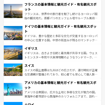
と文化が詰まったヨーロッパ屈指の旅行先だ。多様な地域
フランスの基本情報と観光ガイド・有名観光スポ
ませてくれるイタリアで、忘れられない旅をしてみよう！
文化が根付くこの国では、情熱的なフラメンコ、熱気あふ
なお、新着のイタリア情報は
コンテンツ一覧
を参照してほ
れる闘牛、そして美味しいタパスが生活の一部となってい
ット
しい。
る。首都マドリードの洗練された雰囲気や、バルセロナの
フランスは、世界中の旅行者を魅了し続けるヨーロッパ屈
アートに溢れた街角から、地方では古代ローマ遺跡や中世
指の観光地だ。首都パリのエッフェル塔やルーブル美術館
の城塞都市、穏やかなビーチリゾートまで多彩な表情を見
といった象徴的なスポットから、田舎町の古風な美しさま
せる。地方によって風土や気候が異なるスペインはその個
ドイツの基本情報と観光ガイド・有名観光スポッ
で、幅広い魅力が詰まっている。華麗な宮殿、歴史的な大
性で訪れる人を魅了する。 なお、新着のスペイン情報は
コ
聖堂、美しいビーチ、そして豊かな自然が、訪れる者を心
ト
ンテンツ一覧
を参照してほしい。
から魅了する。また、フランスは美食の国としても知ら
ドイツは、豊かな歴史と多彩な文化が交差するヨーロッパ
れ、フランス料理はユネスコ無形文化遺産にも登録されて
の中心に位置する国。中世の街並みが残るロマンチック街
いる。シャンパンの発祥地であるランス、プロヴァンスの
道から、未来を先取りするようなモダンな都市まで多様な
香り高いラベンダー畑など、多彩な楽しみ方が可能だ。さ
イギリス
顔を持つこの国は、どこを歩いても飽きることがない。ベ
らに、パリ以外の地域にも魅力が溢れており、どの街角に
ルリンの文化的活気、バイエルン州のアルプスの絶景、そ
イギリスは、古きよき伝統と最先端が共存する国。ウェス
も豊かな歴史と文化が息づいている。パリ以外の個性あふ
してライン川沿いのワイン畑といった風景は必見。ビール
トミンスター寺院や大英博物館のようなランドマーク、歴
れる地方に足を運ぶとそれぞれで全く異なる文化を体験で
とソーセージを味わいながら地元の人と過ごす楽しい時間
史ある大学都市、美しい丘陵地帯や牧歌的な風景など、エ
きるだろう。 なお、新着のフランス情報は
コンテンツ一覧
スイス
は、お酒好きな人にはぜひ体験してほしい。 なお、新着の
リアごとに異なる魅力がある。また、優雅なアフタヌーン
を参照してほしい。
ドイツ情報は
コンテンツ一覧
を参照してほしい。
ティー、ビール好きにはたまらない英国パブ、サッカー観
スイスの国土面積は九州ほどの広さだが、運行時刻が正確
戦など、本場だからこそできる体験も豊富。イギリスを旅
な交通網が整備されており、初心者でも安心して個人旅行
して楽しみつくそう。 なお、新着のイギリス情報は
コンテ
を楽しめる。日本同様に時刻表どおりの旅が可能だ。中世
アメリカの基本情報と観光ガイド・有名観光スポ
ンツ一覧
を参照してほしい。
の建物がそのまま残る町や、スイスならではのユニークな
博物館もあり、アルプス観光だけでなく町歩きも満喫する
ット
ことができる。国民の所得が高いため物価も高いが、旅行
アメリカ合衆国は、広大な土地と多様な文化が魅力の国。
者向けの交通パス提供のサービスもあり、うまく活用すれ
東海岸の都市部から西海岸のカリフォルニアまで、訪れる
ば市内交通費無料で観光を楽しむこともできる。 なお、新
場所ごとに異なる風景と体験が待っている。ニューヨーク
着のスイス情報は
コンテンツ一覧
を参照してほしい。
ハワイ
のような巨大都市は、観光、ショッピング、エンターテイ