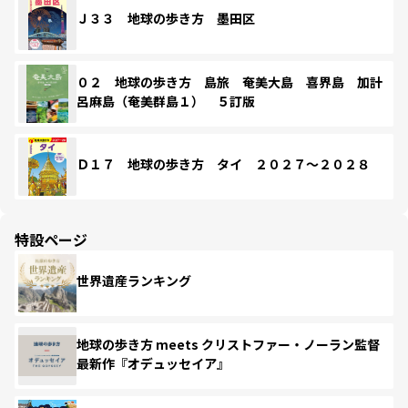
Ｊ３３ 地球の歩き方 墨田区
０２ 地球の歩き方 島旅 奄美大島 喜界島 加計
呂麻島（奄美群島１） ５訂版
Ｄ１７ 地球の歩き方 タイ ２０２７～２０２８
特設ページ
世界遺産ランキング
地球の歩き方 meets クリストファー・ノーラン監督
最新作『オデュッセイア』