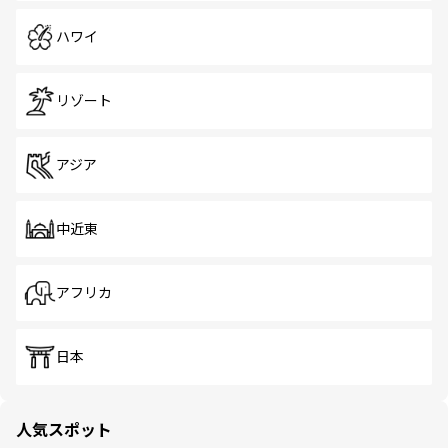
ハワイ
リゾート
アジア
中近東
アフリカ
日本
人気スポット