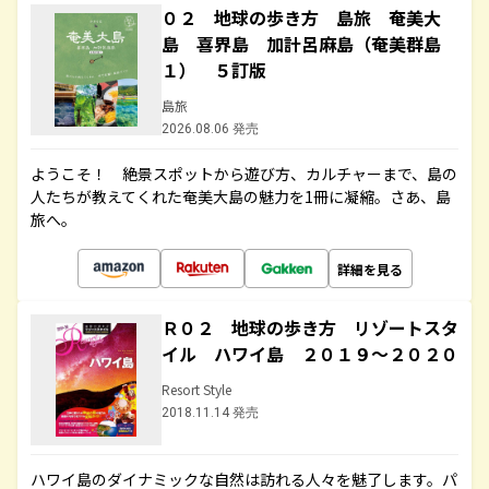
０２ 地球の歩き方 島旅 奄美大
島 喜界島 加計呂麻島（奄美群島
１） ５訂版
島旅
2026.08.06 発売
ようこそ！ 絶景スポットから遊び方、カルチャーまで、島の
人たちが教えてくれた奄美大島の魅力を1冊に凝縮。さあ、島
旅へ。
詳細を見る
Ｒ０２ 地球の歩き方 リゾートスタ
イル ハワイ島 ２０１９～２０２０
Resort Style
2018.11.14 発売
ハワイ島のダイナミックな自然は訪れる人々を魅了します。パ