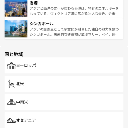
香港
とつ。フォーやバインミー、ベトナムコーヒーなどは、ぜ
の活気が交差している。北部ではチェンマイなどの山岳地
ひ現地で味わいたい。どの地域を訪れてもあたたかい人々
帯で自然と触れ合い、南部ではプーケットやクラビの美し
アジアと西洋の文化が交わる香港は、特有のエネルギーを
が旅行者を迎えてくれるので、きっと忘れられない旅にな
いビーチでリゾート気分を楽しむことができる。タイ料理
もっている。ヴィクトリア湾に広がる壮大な景色、近未来
るはずだ。 なお、新着のベトナム情報は
コンテンツ一覧
を
は世界的に有名で、屋台から高級レストランまで味覚を刺
的なアートスポット、そして歴史と現代が融合した町並
参照してほしい。
シンガポール
激する。気候は一年中温暖で、どの季節にも異なる楽しみ
み、どこを訪れても感動するはず。観光スポットが密集し
が待っている。親しみやすいタイの人々、仏教を中心とし
ており、効率よく見どころを回れるのも魅力。息をのむよ
アジアの交差点として多文化が融合した独自の魅力を放つ
た文化、そして多様な観光資源が、訪れる旅人を魅了し続
うな絶景から文化的な体験まで、香港を存分に楽しみ尽く
シンガポール。未来的な建築物が並ぶマリーナベイ、歴史
ける。 なお、新着のタイ情報は
コンテンツ一覧
を参照して
そう。 なお、新着の香港情報は
コンテンツ一覧
を参照して
と伝統を感じられるエスニックタウン、多数の緑豊かな公
ほしい。
ほしい。
園や自然保護区など、自然が調和した近代的な景観と文化
の多様性あふれるカラフルな町は、どこを歩いても新しい
国と地域
発見がある。さらに、治安のよさや充実した公共交通機関
も、旅行者にとっては魅力的なポイント。グルメも豊富
で、ホーカーズは地元の風情を楽しめる外せないスポット
ヨーロッパ
だ。訪れる人を飽きさせないシンガポールで、多様な魅力
を体感しよう。 なお、新着のシンガポール情報は
コンテン
ツ一覧
を参照してほしい。
北米
中南米
オセアニア