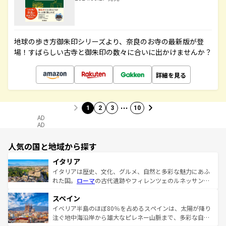
地球の歩き方御朱印シリーズより、奈良のお寺の最新版が登
場！すばらしい古寺と御朱印の数々に合いに出かけませんか？
詳細を見る
…
1
2
3
10
AD
AD
人気の国と地域から探す
イタリア
イタリアは歴史、文化、グルメ、自然と多彩な魅力にあふ
れた国。
ローマ
の古代遺跡やフィレンツェのルネッサンス
美術、ヴェネツィアの運河など、歴史あるスポットはもち
スペイン
ろん、トスカーナの美しい田園風景やアマルフィ海岸の絶
景など、自然景観も見逃せない。観光の合間には、本場の
イベリア半島のほぼ80％を占めるスペインは、太陽が降り
ピザやパスタなど、絶品のイタリア料理を堪能することも
注ぐ地中海沿岸から雄大なピレネー山脈まで、多彩な自然
できる。朝目覚めてから夜眠るまで、すべての瞬間を楽し