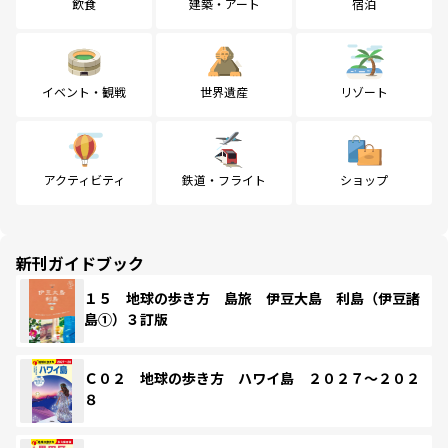
飲食
建築・アート
宿泊
イベント・観戦
世界遺産
リゾート
アクティビティ
鉄道・フライト
ショップ
新刊ガイドブック
１５ 地球の歩き方 島旅 伊豆大島 利島（伊豆諸
島①）３訂版
Ｃ０２ 地球の歩き方 ハワイ島 ２０２７～２０２
８