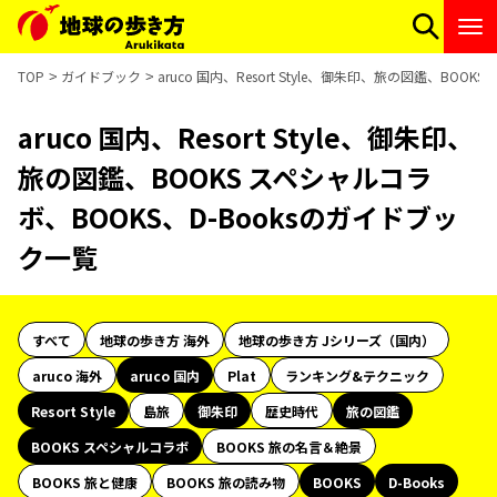
TOP
ガイドブック
aruco 国内、Resort Style、御朱印、旅の図鑑、BOO
aruco 国内、Resort Style、御朱印、
旅の図鑑、BOOKS スペシャルコラ
ボ、BOOKS、D-Booksのガイドブッ
ク一覧
すべて
地球の歩き方 海外
地球の歩き方 Jシリーズ（国内）
aruco 海外
aruco 国内
Plat
ランキング&テクニック
Resort Style
島旅
御朱印
歴史時代
旅の図鑑
BOOKS スペシャルコラボ
BOOKS 旅の名言＆絶景
BOOKS 旅と健康
BOOKS 旅の読み物
BOOKS
D-Books