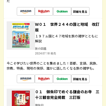
た
詳細を見る
Ｗ０１ 世界２４４の国と地域 改訂
版
１９７ヵ国と４７地域を旅の雑学とともに
解説
旅の図鑑
2024.07.18 発売
今こそ学びたい世界のことを集めました！首都、言語、民族、
宗教、特長、現地の挨拶、誰かに話したくなる旅の雑学も。
詳細を見る
０１ 御朱印でめぐる鎌倉のお寺 三
十三観音完全掲載 三訂版
御朱印