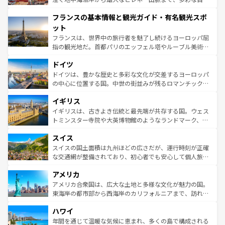
できる。朝目覚めてから夜眠るまで、すべての瞬間を楽し
と文化が詰まったヨーロッパ屈指の旅行先だ。多様な地域
フランスの基本情報と観光ガイド・有名観光スポ
ませてくれるイタリアで、忘れられない旅をしてみよう！
文化が根付くこの国では、情熱的なフラメンコ、熱気あふ
なお、新着のイタリア情報は
コンテンツ一覧
を参照してほ
れる闘牛、そして美味しいタパスが生活の一部となってい
ット
しい。
る。首都マドリードの洗練された雰囲気や、バルセロナの
フランスは、世界中の旅行者を魅了し続けるヨーロッパ屈
アートに溢れた街角から、地方では古代ローマ遺跡や中世
指の観光地だ。首都パリのエッフェル塔やルーブル美術館
の城塞都市、穏やかなビーチリゾートまで多彩な表情を見
といった象徴的なスポットから、田舎町の古風な美しさま
せる。地方によって風土や気候が異なるスペインはその個
ドイツ
で、幅広い魅力が詰まっている。華麗な宮殿、歴史的な大
性で訪れる人を魅了する。 なお、新着のスペイン情報は
コ
聖堂、美しいビーチ、そして豊かな自然が、訪れる者を心
ドイツは、豊かな歴史と多彩な文化が交差するヨーロッパ
ンテンツ一覧
を参照してほしい。
から魅了する。また、フランスは美食の国としても知ら
の中心に位置する国。中世の街並みが残るロマンチック街
れ、フランス料理はユネスコ無形文化遺産にも登録されて
道から、未来を先取りするようなモダンな都市まで多様な
イギリス
いる。シャンパンの発祥地であるランス、プロヴァンスの
顔を持つこの国は、どこを歩いても飽きることがない。ベ
香り高いラベンダー畑など、多彩な楽しみ方が可能だ。さ
ルリンの文化的活気、バイエルン州のアルプスの絶景、そ
イギリスは、古きよき伝統と最先端が共存する国。ウェス
らに、パリ以外の地域にも魅力が溢れており、どの街角に
してライン川沿いのワイン畑といった風景は必見。ビール
トミンスター寺院や大英博物館のようなランドマーク、歴
も豊かな歴史と文化が息づいている。パリ以外の個性あふ
とソーセージを味わいながら地元の人と過ごす楽しい時間
史ある大学都市、美しい丘陵地帯や牧歌的な風景など、エ
れる地方に足を運ぶとそれぞれで全く異なる文化を体験で
スイス
は、お酒好きな人にはぜひ体験してほしい。 なお、新着の
リアごとに異なる魅力がある。また、優雅なアフタヌーン
きるだろう。 なお、新着のフランス情報は
コンテンツ一覧
ドイツ情報は
コンテンツ一覧
を参照してほしい。
ティー、ビール好きにはたまらない英国パブ、サッカー観
スイスの国土面積は九州ほどの広さだが、運行時刻が正確
を参照してほしい。
戦など、本場だからこそできる体験も豊富。イギリスを旅
な交通網が整備されており、初心者でも安心して個人旅行
して楽しみつくそう。 なお、新着のイギリス情報は
コンテ
を楽しめる。日本同様に時刻表どおりの旅が可能だ。中世
アメリカ
ンツ一覧
を参照してほしい。
の建物がそのまま残る町や、スイスならではのユニークな
博物館もあり、アルプス観光だけでなく町歩きも満喫する
アメリカ合衆国は、広大な土地と多様な文化が魅力の国。
ことができる。国民の所得が高いため物価も高いが、旅行
東海岸の都市部から西海岸のカリフォルニアまで、訪れる
者向けの交通パス提供のサービスもあり、うまく活用すれ
場所ごとに異なる風景と体験が待っている。ニューヨーク
ハワイ
ば市内交通費無料で観光を楽しむこともできる。 なお、新
のような巨大都市は、観光、ショッピング、エンターテイ
着のスイス情報は
コンテンツ一覧
を参照してほしい。
ンメントが詰まった刺激的なスポットだ。一方、アメリカ
年間を通じて温暖な気候に恵まれ、多くの島で構成される