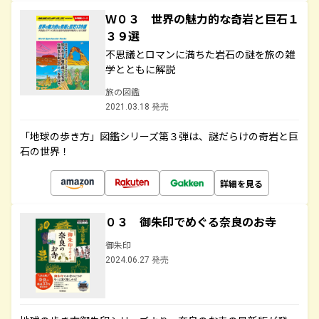
Ｗ０３ 世界の魅力的な奇岩と巨石１
３９選
不思議とロマンに満ちた岩石の謎を旅の雑
学とともに解説
旅の図鑑
2021.03.18 発売
「地球の歩き方」図鑑シリーズ第３弾は、謎だらけの奇岩と巨
石の世界！
詳細を見る
０３ 御朱印でめぐる奈良のお寺
御朱印
2024.06.27 発売