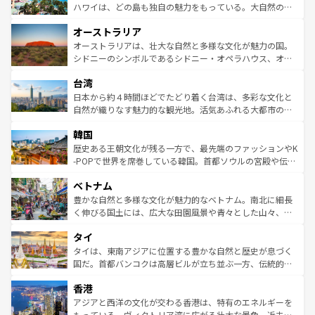
西部には大自然が広がり、グランドキャニオンやイエロー
ハワイは、どの島も独自の魅力をもっている。大自然の神
ストーン国立公園といった絶景が堪能できる。さらに、南
秘を感じたいなら、火山が生み出した壮大な景観を誇るハ
オーストラリア
部のニューオーリンズでは、音楽と美食が融合した独特の
ワイ島は見逃せない。また、定番の観光地といえばオアフ
文化が魅力。旅行者はアメリカの各地域で異なる魅力を楽
島だが、静かな自然を求めるならマウイ島やカウアイ島が
オーストラリアは、壮大な自然と多様な文化が魅力の国。
しみながら、その多様性と豊かな歴史を感じることができ
おすすめ。エメラルドグリーンに輝く海をはじめ、豊かな
シドニーのシンボルであるシドニー・オペラハウス、オー
るだろう。車でのロードトリップや列車の旅も、アメリカ
文化や歴史が息づいている。「アロハスピリット」と呼ば
ストラリア東海岸北部に広がる大サンゴ礁地帯グレートバ
ならではの贅沢な旅のスタイルだ。 なお、新着のアメリカ
台湾
れるおもてなしの心で訪れる人々を迎えてくれるハワイの
リアリーフや大陸中央部にそびえるウルル（エアーズロッ
情報は
コンテンツ一覧
を参照してほしい。
人々、おいしいローカルフードやハワイアンミュージッ
ク）、タスマニアの美しい原生林やケアンズの熱帯雨林な
日本から約４時間ほどでたどり着く台湾は、多彩な文化と
ク、伝統的なフラダンスなど、すべてがハワイの魅力を彩
ど、見どころがたくさん。また、カフェやワイン、オージ
自然が織りなす魅力的な観光地。活気あふれる大都市の台
っている。訪れるたびに新しい発見と感動が待っているハ
ービーフなどの食文化も豊かで、美味しいものであふれて
北やノスタルジックな町並みが人気な九份（ジォウフェ
ワイを、存分に味わってほしい。 なお、新着のハワイ情報
韓国
いる。アクティビティも充実しており、サーフィンやダイ
ン）、静ひつな山岳地帯である台湾東部など、都市の喧騒
は
コンテンツ一覧
を参照してほしい。
ビング、ハイキングなど、アウトドア好きにはたまらな
と山間の静けさが共存しており、訪れる人に新しい発見と
歴史ある王朝文化が残る一方で、最先端のファッションやK
い。オーストラリアの多彩な魅力を存分に味わいつくそ
驚きをもたらしてくれる。また、奥深い台湾の食文化も魅
-POPで世界を席巻している韓国。首都ソウルの宮殿や伝統
う。 なお、新着のオーストラリア情報は
コンテンツ一覧
を
力で、夜市などの屋台グルメから高級料理、ヘルシーで美
家屋が並ぶエリアでは韓国の歴史と文化に浸ることがで
参照してほしい。
ベトナム
容にもいいと評判のスイーツなど、バラエティ豊かな料理
き、地方に足を延ばせば四季折々の自然美を楽しむことが
が味わえる。 なお、新着の台湾情報は
コンテンツ一覧
を参
できる。そして、キムチや焼肉、絶品のストリートフード
豊かな自然と多様な文化が魅力的なベトナム。南北に細長
照してほしい。
まで、さまざまな韓国料理が待っている。夜には、韓国な
く伸びる国土には、広大な田園風景や青々とした山々、世
らではのナイトライフも堪能できる。あたたかいホスピタ
界遺産に登録された壮大な自然景観が点在し、都市部では
タイ
リティに包まれながら、韓国の多彩な魅力を心ゆくまで味
急速な発展と共に伝統が息づく。ハノイの古い町並みやホ
わってみてほしい。 なお、新着の韓国情報は
コンテンツ一
ーチミン市のフランス統治時代の建物も、独特の雰囲気を
タイは、東南アジアに位置する豊かな自然と歴史が息づく
覧
を参照してほしい。
醸し出している。また、バラエティの豊かさとおいしさで
国だ。首都バンコクは高層ビルが立ち並ぶ一方、伝統的な
世界中の食通を魅了してやまないベトナム料理も魅力のひ
寺院や市場がいたるところに点在し、古きよき文化と現代
香港
とつ。フォーやバインミー、ベトナムコーヒーなどは、ぜ
の活気が交差している。北部ではチェンマイなどの山岳地
ひ現地で味わいたい。どの地域を訪れてもあたたかい人々
帯で自然と触れ合い、南部ではプーケットやクラビの美し
アジアと西洋の文化が交わる香港は、特有のエネルギーを
が旅行者を迎えてくれるので、きっと忘れられない旅にな
いビーチでリゾート気分を楽しむことができる。タイ料理
もっている。ヴィクトリア湾に広がる壮大な景色、近未来