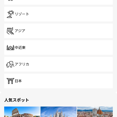
リゾート
アジア
中近東
アフリカ
日本
人気スポット