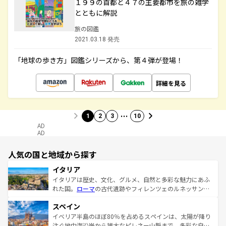
１９９の首都と４７の主要都市を旅の雑学
とともに解説
旅の図鑑
2021.03.18 発売
「地球の歩き方」図鑑シリーズから、第４弾が登場！
詳細を見る
…
1
2
3
10
AD
AD
人気の国と地域から探す
イタリア
イタリアは歴史、文化、グルメ、自然と多彩な魅力にあふ
れた国。
ローマ
の古代遺跡やフィレンツェのルネッサンス
美術、ヴェネツィアの運河など、歴史あるスポットはもち
スペイン
ろん、トスカーナの美しい田園風景やアマルフィ海岸の絶
景など、自然景観も見逃せない。観光の合間には、本場の
イベリア半島のほぼ80％を占めるスペインは、太陽が降り
ピザやパスタなど、絶品のイタリア料理を堪能することも
注ぐ地中海沿岸から雄大なピレネー山脈まで、多彩な自然