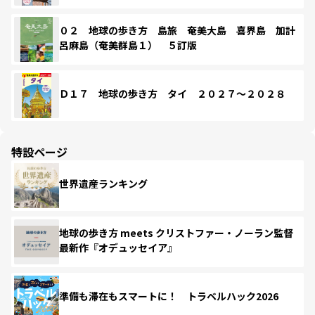
０２ 地球の歩き方 島旅 奄美大島 喜界島 加計
呂麻島（奄美群島１） ５訂版
Ｄ１７ 地球の歩き方 タイ ２０２７～２０２８
特設ページ
世界遺産ランキング
地球の歩き方 meets クリストファー・ノーラン監督
最新作『オデュッセイア』
準備も滞在もスマートに！ トラベルハック2026