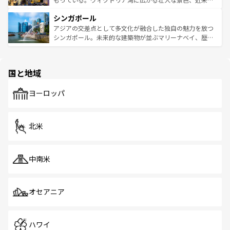
るはずだ。 なお、新着のベトナム情報は
コンテンツ一覧
を
は世界的に有名で、屋台から高級レストランまで味覚を刺
的なアートスポット、そして歴史と現代が融合した町並
参照してほしい。
シンガポール
激する。気候は一年中温暖で、どの季節にも異なる楽しみ
み、どこを訪れても感動するはず。観光スポットが密集し
が待っている。親しみやすいタイの人々、仏教を中心とし
ており、効率よく見どころを回れるのも魅力。息をのむよ
アジアの交差点として多文化が融合した独自の魅力を放つ
た文化、そして多様な観光資源が、訪れる旅人を魅了し続
うな絶景から文化的な体験まで、香港を存分に楽しみ尽く
シンガポール。未来的な建築物が並ぶマリーナベイ、歴史
ける。 なお、新着のタイ情報は
コンテンツ一覧
を参照して
そう。 なお、新着の香港情報は
コンテンツ一覧
を参照して
と伝統を感じられるエスニックタウン、多数の緑豊かな公
ほしい。
ほしい。
園や自然保護区など、自然が調和した近代的な景観と文化
の多様性あふれるカラフルな町は、どこを歩いても新しい
国と地域
発見がある。さらに、治安のよさや充実した公共交通機関
も、旅行者にとっては魅力的なポイント。グルメも豊富
で、ホーカーズは地元の風情を楽しめる外せないスポット
ヨーロッパ
だ。訪れる人を飽きさせないシンガポールで、多様な魅力
を体感しよう。 なお、新着のシンガポール情報は
コンテン
ツ一覧
を参照してほしい。
北米
中南米
オセアニア
ハワイ