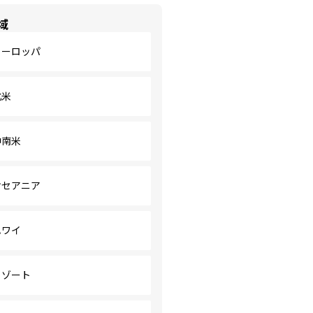
域
ヨーロッパ
北米
中南米
オセアニア
ハワイ
リゾート