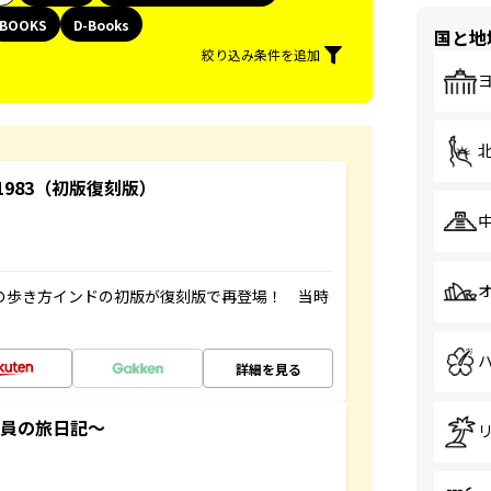
BOOKS
D-Books
国と地
絞り込み条件を追加
-1983（初版復刻版）
球の歩き方インドの初版が復刻版で再登場！ 当時
詳細を見る
社員の旅日記～