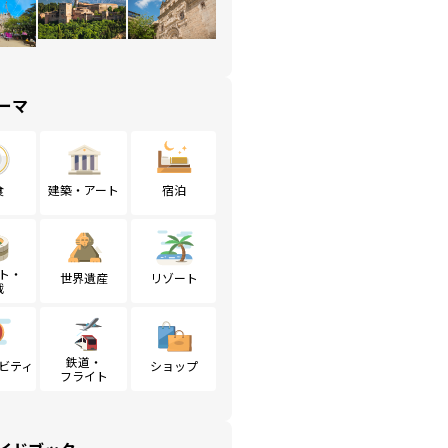
ーマ
食
建築・アート
宿泊
ト・
世界遺産
リゾート
戦
鉄道・
ビティ
ショップ
フライト