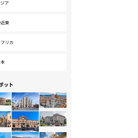
アジア
中近東
アフリカ
日本
ポット