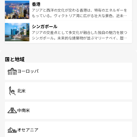
香港
とつ。フォーやバインミー、ベトナムコーヒーなどは、ぜ
の活気が交差している。北部ではチェンマイなどの山岳地
ひ現地で味わいたい。どの地域を訪れてもあたたかい人々
帯で自然と触れ合い、南部ではプーケットやクラビの美し
アジアと西洋の文化が交わる香港は、特有のエネルギーを
が旅行者を迎えてくれるので、きっと忘れられない旅にな
いビーチでリゾート気分を楽しむことができる。タイ料理
もっている。ヴィクトリア湾に広がる壮大な景色、近未来
るはずだ。 なお、新着のベトナム情報は
コンテンツ一覧
を
は世界的に有名で、屋台から高級レストランまで味覚を刺
的なアートスポット、そして歴史と現代が融合した町並
参照してほしい。
シンガポール
激する。気候は一年中温暖で、どの季節にも異なる楽しみ
み、どこを訪れても感動するはず。観光スポットが密集し
が待っている。親しみやすいタイの人々、仏教を中心とし
ており、効率よく見どころを回れるのも魅力。息をのむよ
アジアの交差点として多文化が融合した独自の魅力を放つ
た文化、そして多様な観光資源が、訪れる旅人を魅了し続
うな絶景から文化的な体験まで、香港を存分に楽しみ尽く
シンガポール。未来的な建築物が並ぶマリーナベイ、歴史
ける。 なお、新着のタイ情報は
コンテンツ一覧
を参照して
そう。 なお、新着の香港情報は
コンテンツ一覧
を参照して
と伝統を感じられるエスニックタウン、多数の緑豊かな公
ほしい。
ほしい。
園や自然保護区など、自然が調和した近代的な景観と文化
の多様性あふれるカラフルな町は、どこを歩いても新しい
国と地域
発見がある。さらに、治安のよさや充実した公共交通機関
も、旅行者にとっては魅力的なポイント。グルメも豊富
で、ホーカーズは地元の風情を楽しめる外せないスポット
ヨーロッパ
だ。訪れる人を飽きさせないシンガポールで、多様な魅力
を体感しよう。 なお、新着のシンガポール情報は
コンテン
ツ一覧
を参照してほしい。
北米
中南米
オセアニア