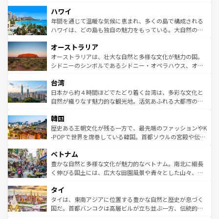
者向けの交通パス提供のサービスもあり、うまく活用すれ
場所ごとに異なる風景と体験が待っている。ニューヨーク
ハワイ
ば市内交通費無料で観光を楽しむこともできる。 なお、新
のような巨大都市は、観光、ショッピング、エンターテイ
着のスイス情報は
コンテンツ一覧
を参照してほしい。
ンメントが詰まった刺激的なスポットだ。一方、アメリカ
年間を通じて温暖な気候に恵まれ、多くの島で構成される
西部には大自然が広がり、グランドキャニオンやイエロー
ハワイは、どの島も独自の魅力をもっている。大自然の神
ストーン国立公園といった絶景が堪能できる。さらに、南
秘を感じたいなら、火山が生み出した壮大な景観を誇るハ
オーストラリア
部のニューオーリンズでは、音楽と美食が融合した独特の
ワイ島は見逃せない。また、定番の観光地といえばオアフ
文化が魅力。旅行者はアメリカの各地域で異なる魅力を楽
島だが、静かな自然を求めるならマウイ島やカウアイ島が
オーストラリアは、壮大な自然と多様な文化が魅力の国。
しみながら、その多様性と豊かな歴史を感じることができ
おすすめ。エメラルドグリーンに輝く海をはじめ、豊かな
シドニーのシンボルであるシドニー・オペラハウス、オー
るだろう。車でのロードトリップや列車の旅も、アメリカ
文化や歴史が息づいている。「アロハスピリット」と呼ば
ストラリア東海岸北部に広がる大サンゴ礁地帯グレートバ
ならではの贅沢な旅のスタイルだ。 なお、新着のアメリカ
台湾
れるおもてなしの心で訪れる人々を迎えてくれるハワイの
リアリーフや大陸中央部にそびえるウルル（エアーズロッ
情報は
コンテンツ一覧
を参照してほしい。
人々、おいしいローカルフードやハワイアンミュージッ
ク）、タスマニアの美しい原生林やケアンズの熱帯雨林な
日本から約４時間ほどでたどり着く台湾は、多彩な文化と
ク、伝統的なフラダンスなど、すべてがハワイの魅力を彩
ど、見どころがたくさん。また、カフェやワイン、オージ
自然が織りなす魅力的な観光地。活気あふれる大都市の台
っている。訪れるたびに新しい発見と感動が待っているハ
ービーフなどの食文化も豊かで、美味しいものであふれて
北やノスタルジックな町並みが人気な九份（ジォウフェ
ワイを、存分に味わってほしい。 なお、新着のハワイ情報
韓国
いる。アクティビティも充実しており、サーフィンやダイ
ン）、静ひつな山岳地帯である台湾東部など、都市の喧騒
は
コンテンツ一覧
を参照してほしい。
ビング、ハイキングなど、アウトドア好きにはたまらな
と山間の静けさが共存しており、訪れる人に新しい発見と
歴史ある王朝文化が残る一方で、最先端のファッションやK
い。オーストラリアの多彩な魅力を存分に味わいつくそ
驚きをもたらしてくれる。また、奥深い台湾の食文化も魅
-POPで世界を席巻している韓国。首都ソウルの宮殿や伝統
う。 なお、新着のオーストラリア情報は
コンテンツ一覧
を
力で、夜市などの屋台グルメから高級料理、ヘルシーで美
家屋が並ぶエリアでは韓国の歴史と文化に浸ることがで
参照してほしい。
ベトナム
容にもいいと評判のスイーツなど、バラエティ豊かな料理
き、地方に足を延ばせば四季折々の自然美を楽しむことが
が味わえる。 なお、新着の台湾情報は
コンテンツ一覧
を参
できる。そして、キムチや焼肉、絶品のストリートフード
豊かな自然と多様な文化が魅力的なベトナム。南北に細長
照してほしい。
まで、さまざまな韓国料理が待っている。夜には、韓国な
く伸びる国土には、広大な田園風景や青々とした山々、世
らではのナイトライフも堪能できる。あたたかいホスピタ
界遺産に登録された壮大な自然景観が点在し、都市部では
タイ
リティに包まれながら、韓国の多彩な魅力を心ゆくまで味
急速な発展と共に伝統が息づく。ハノイの古い町並みやホ
わってみてほしい。 なお、新着の韓国情報は
コンテンツ一
ーチミン市のフランス統治時代の建物も、独特の雰囲気を
タイは、東南アジアに位置する豊かな自然と歴史が息づく
覧
を参照してほしい。
醸し出している。また、バラエティの豊かさとおいしさで
国だ。首都バンコクは高層ビルが立ち並ぶ一方、伝統的な
世界中の食通を魅了してやまないベトナム料理も魅力のひ
寺院や市場がいたるところに点在し、古きよき文化と現代