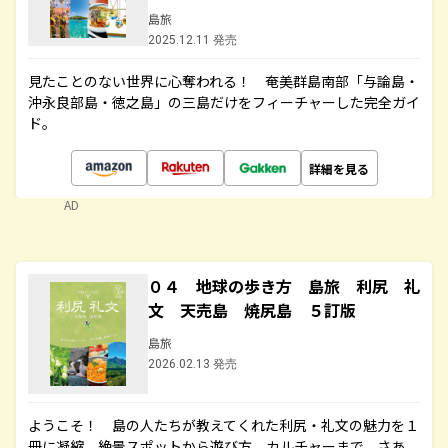
島旅
2025.12.11 発売
見たことのない世界に心奪われる！ 奄美群島南部「与論島・
沖永良部島・徳之島」の三島だけをフィーチャーした完全ガイ
ド。
詳細を見る
AD
０４ 地球の歩き方 島旅 利尻 礼
文 天売島 焼尻島 ５訂版
島旅
2026.02.13 発売
ようこそ！ 島の人たちが教えてくれた利尻・礼文の魅力を１
冊に凝縮。絶景スポットから遊び方、カルチャーまで。さあ、