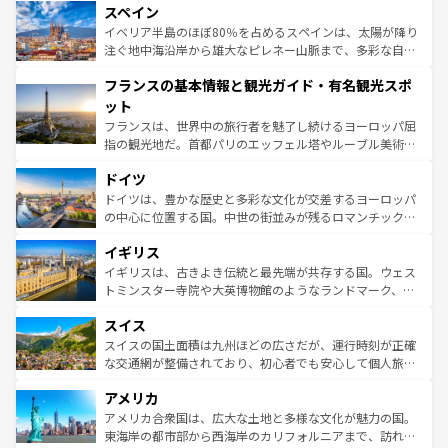
スペイン
ろん、トスカーナの美しい田園風景やアマルフィ海岸の絶
景など、自然景観も見逃せない。観光の合間には、本場の
イベリア半島のほぼ80％を占めるスペインは、太陽が降り
ピザやパスタなど、絶品のイタリア料理を堪能することも
注ぐ地中海沿岸から雄大なピレネー山脈まで、多彩な自然
できる。朝目覚めてから夜眠るまで、すべての瞬間を楽し
と文化が詰まったヨーロッパ屈指の旅行先だ。多様な地域
フランスの基本情報と観光ガイド・有名観光スポ
ませてくれるイタリアで、忘れられない旅をしてみよう！
文化が根付くこの国では、情熱的なフラメンコ、熱気あふ
なお、新着のイタリア情報は
コンテンツ一覧
を参照してほ
れる闘牛、そして美味しいタパスが生活の一部となってい
ット
しい。
る。首都マドリードの洗練された雰囲気や、バルセロナの
フランスは、世界中の旅行者を魅了し続けるヨーロッパ屈
アートに溢れた街角から、地方では古代ローマ遺跡や中世
指の観光地だ。首都パリのエッフェル塔やルーブル美術館
の城塞都市、穏やかなビーチリゾートまで多彩な表情を見
といった象徴的なスポットから、田舎町の古風な美しさま
せる。地方によって風土や気候が異なるスペインはその個
ドイツ
で、幅広い魅力が詰まっている。華麗な宮殿、歴史的な大
性で訪れる人を魅了する。 なお、新着のスペイン情報は
コ
聖堂、美しいビーチ、そして豊かな自然が、訪れる者を心
ドイツは、豊かな歴史と多彩な文化が交差するヨーロッパ
ンテンツ一覧
を参照してほしい。
から魅了する。また、フランスは美食の国としても知ら
の中心に位置する国。中世の街並みが残るロマンチック街
れ、フランス料理はユネスコ無形文化遺産にも登録されて
道から、未来を先取りするようなモダンな都市まで多様な
イギリス
いる。シャンパンの発祥地であるランス、プロヴァンスの
顔を持つこの国は、どこを歩いても飽きることがない。ベ
香り高いラベンダー畑など、多彩な楽しみ方が可能だ。さ
ルリンの文化的活気、バイエルン州のアルプスの絶景、そ
イギリスは、古きよき伝統と最先端が共存する国。ウェス
らに、パリ以外の地域にも魅力が溢れており、どの街角に
してライン川沿いのワイン畑といった風景は必見。ビール
トミンスター寺院や大英博物館のようなランドマーク、歴
も豊かな歴史と文化が息づいている。パリ以外の個性あふ
とソーセージを味わいながら地元の人と過ごす楽しい時間
史ある大学都市、美しい丘陵地帯や牧歌的な風景など、エ
れる地方に足を運ぶとそれぞれで全く異なる文化を体験で
スイス
は、お酒好きな人にはぜひ体験してほしい。 なお、新着の
リアごとに異なる魅力がある。また、優雅なアフタヌーン
きるだろう。 なお、新着のフランス情報は
コンテンツ一覧
ドイツ情報は
コンテンツ一覧
を参照してほしい。
ティー、ビール好きにはたまらない英国パブ、サッカー観
スイスの国土面積は九州ほどの広さだが、運行時刻が正確
を参照してほしい。
戦など、本場だからこそできる体験も豊富。イギリスを旅
な交通網が整備されており、初心者でも安心して個人旅行
して楽しみつくそう。 なお、新着のイギリス情報は
コンテ
を楽しめる。日本同様に時刻表どおりの旅が可能だ。中世
アメリカ
ンツ一覧
を参照してほしい。
の建物がそのまま残る町や、スイスならではのユニークな
博物館もあり、アルプス観光だけでなく町歩きも満喫する
アメリカ合衆国は、広大な土地と多様な文化が魅力の国。
ことができる。国民の所得が高いため物価も高いが、旅行
東海岸の都市部から西海岸のカリフォルニアまで、訪れる