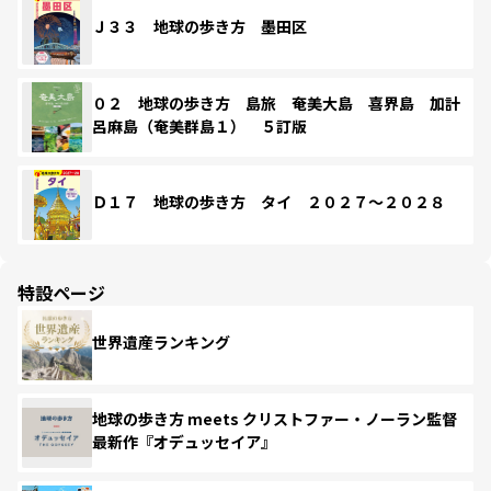
Ｊ３３ 地球の歩き方 墨田区
０２ 地球の歩き方 島旅 奄美大島 喜界島 加計
呂麻島（奄美群島１） ５訂版
Ｄ１７ 地球の歩き方 タイ ２０２７～２０２８
特設ページ
世界遺産ランキング
地球の歩き方 meets クリストファー・ノーラン監督
最新作『オデュッセイア』