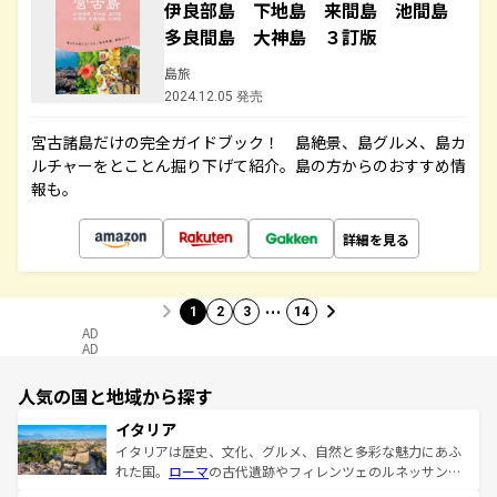
伊良部島 下地島 来間島 池間島
多良間島 大神島 ３訂版
島旅
2024.12.05 発売
宮古諸島だけの完全ガイドブック！ 島絶景、島グルメ、島カ
ルチャーをとことん掘り下げて紹介。島の方からのおすすめ情
報も。
詳細を見る
…
1
2
3
14
AD
AD
人気の国と地域から探す
イタリア
イタリアは歴史、文化、グルメ、自然と多彩な魅力にあふ
れた国。
ローマ
の古代遺跡やフィレンツェのルネッサンス
美術、ヴェネツィアの運河など、歴史あるスポットはもち