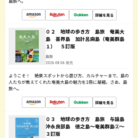
島旅へ。
詳細を見る
０２ 地球の歩き方 島旅 奄美大
島 喜界島 加計呂麻島（奄美群島
１） ５訂版
島旅
2026.08.06 発売
ようこそ！ 絶景スポットから遊び方、カルチャーまで、島の
人たちが教えてくれた奄美大島の魅力を1冊に凝縮。さあ、島
旅へ。
詳細を見る
０３ 地球の歩き方 島旅 与論島
沖永良部島 徳之島～奄美群島②～
３訂版