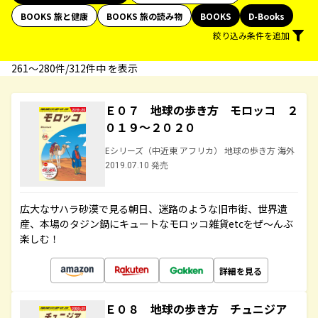
BOOKS 旅と健康
BOOKS 旅の読み物
BOOKS
D-Books
絞り込み条件を追加
261〜280件/312件中 を表示
Ｅ０７ 地球の歩き方 モロッコ ２
０１９～２０２０
Eシリーズ（中近東 アフリカ） 地球の歩き方 海外
2019.07.10 発売
広大なサハラ砂漠で見る朝日、迷路のような旧市街、世界遺
産、本場のタジン鍋にキュートなモロッコ雑貨etcをぜ～んぶ
楽しむ！
詳細を見る
Ｅ０８ 地球の歩き方 チュニジア