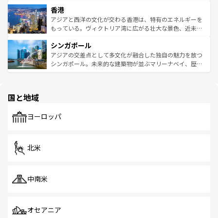
世界中の食通を魅了してやまないベトナム料理も魅力のひ
寺院や市場がいたるところに点在し、古きよき文化と現代
香港
とつ。フォーやバインミー、ベトナムコーヒーなどは、ぜ
の活気が交差している。北部ではチェンマイなどの山岳地
ひ現地で味わいたい。どの地域を訪れてもあたたかい人々
帯で自然と触れ合い、南部ではプーケットやクラビの美し
アジアと西洋の文化が交わる香港は、特有のエネルギーを
が旅行者を迎えてくれるので、きっと忘れられない旅にな
いビーチでリゾート気分を楽しむことができる。タイ料理
もっている。ヴィクトリア湾に広がる壮大な景色、近未来
るはずだ。 なお、新着のベトナム情報は
コンテンツ一覧
を
は世界的に有名で、屋台から高級レストランまで味覚を刺
的なアートスポット、そして歴史と現代が融合した町並
参照してほしい。
シンガポール
激する。気候は一年中温暖で、どの季節にも異なる楽しみ
み、どこを訪れても感動するはず。観光スポットが密集し
が待っている。親しみやすいタイの人々、仏教を中心とし
ており、効率よく見どころを回れるのも魅力。息をのむよ
アジアの交差点として多文化が融合した独自の魅力を放つ
た文化、そして多様な観光資源が、訪れる旅人を魅了し続
うな絶景から文化的な体験まで、香港を存分に楽しみ尽く
シンガポール。未来的な建築物が並ぶマリーナベイ、歴史
ける。 なお、新着のタイ情報は
コンテンツ一覧
を参照して
そう。 なお、新着の香港情報は
コンテンツ一覧
を参照して
と伝統を感じられるエスニックタウン、多数の緑豊かな公
ほしい。
ほしい。
園や自然保護区など、自然が調和した近代的な景観と文化
の多様性あふれるカラフルな町は、どこを歩いても新しい
国と地域
発見がある。さらに、治安のよさや充実した公共交通機関
も、旅行者にとっては魅力的なポイント。グルメも豊富
で、ホーカーズは地元の風情を楽しめる外せないスポット
ヨーロッパ
だ。訪れる人を飽きさせないシンガポールで、多様な魅力
を体感しよう。 なお、新着のシンガポール情報は
コンテン
ツ一覧
を参照してほしい。
北米
中南米
オセアニア