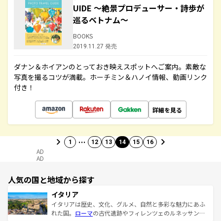
UIDE ～絶景プロデューサー・詩歩が
巡るベトナム～
BOOKS
2019.11.27 発売
ダナン＆ホイアンのとっておき映えスポットへご案内。素敵な
写真を撮るコツが満載。ホーチミン＆ハノイ情報、動画リンク
付き！
詳細を見る
…
1
12
13
14
15
16
AD
AD
人気の国と地域から探す
イタリア
イタリアは歴史、文化、グルメ、自然と多彩な魅力にあふ
れた国。
ローマ
の古代遺跡やフィレンツェのルネッサンス