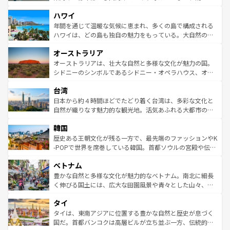
者向けの交通パス提供のサービスもあり、うまく活用すれ
場所ごとに異なる風景と体験が待っている。ニューヨーク
ハワイ
ば市内交通費無料で観光を楽しむこともできる。 なお、新
のような巨大都市は、観光、ショッピング、エンターテイ
着のスイス情報は
コンテンツ一覧
を参照してほしい。
ンメントが詰まった刺激的なスポットだ。一方、アメリカ
年間を通じて温暖な気候に恵まれ、多くの島で構成される
西部には大自然が広がり、グランドキャニオンやイエロー
ハワイは、どの島も独自の魅力をもっている。大自然の神
ストーン国立公園といった絶景が堪能できる。さらに、南
秘を感じたいなら、火山が生み出した壮大な景観を誇るハ
オーストラリア
部のニューオーリンズでは、音楽と美食が融合した独特の
ワイ島は見逃せない。また、定番の観光地といえばオアフ
文化が魅力。旅行者はアメリカの各地域で異なる魅力を楽
島だが、静かな自然を求めるならマウイ島やカウアイ島が
オーストラリアは、壮大な自然と多様な文化が魅力の国。
しみながら、その多様性と豊かな歴史を感じることができ
おすすめ。エメラルドグリーンに輝く海をはじめ、豊かな
シドニーのシンボルであるシドニー・オペラハウス、オー
るだろう。車でのロードトリップや列車の旅も、アメリカ
文化や歴史が息づいている。「アロハスピリット」と呼ば
ストラリア東海岸北部に広がる大サンゴ礁地帯グレートバ
ならではの贅沢な旅のスタイルだ。 なお、新着のアメリカ
台湾
れるおもてなしの心で訪れる人々を迎えてくれるハワイの
リアリーフや大陸中央部にそびえるウルル（エアーズロッ
情報は
コンテンツ一覧
を参照してほしい。
人々、おいしいローカルフードやハワイアンミュージッ
ク）、タスマニアの美しい原生林やケアンズの熱帯雨林な
日本から約４時間ほどでたどり着く台湾は、多彩な文化と
ク、伝統的なフラダンスなど、すべてがハワイの魅力を彩
ど、見どころがたくさん。また、カフェやワイン、オージ
自然が織りなす魅力的な観光地。活気あふれる大都市の台
っている。訪れるたびに新しい発見と感動が待っているハ
ービーフなどの食文化も豊かで、美味しいものであふれて
北やノスタルジックな町並みが人気な九份（ジォウフェ
ワイを、存分に味わってほしい。 なお、新着のハワイ情報
韓国
いる。アクティビティも充実しており、サーフィンやダイ
ン）、静ひつな山岳地帯である台湾東部など、都市の喧騒
は
コンテンツ一覧
を参照してほしい。
ビング、ハイキングなど、アウトドア好きにはたまらな
と山間の静けさが共存しており、訪れる人に新しい発見と
歴史ある王朝文化が残る一方で、最先端のファッションやK
い。オーストラリアの多彩な魅力を存分に味わいつくそ
驚きをもたらしてくれる。また、奥深い台湾の食文化も魅
-POPで世界を席巻している韓国。首都ソウルの宮殿や伝統
う。 なお、新着のオーストラリア情報は
コンテンツ一覧
を
力で、夜市などの屋台グルメから高級料理、ヘルシーで美
家屋が並ぶエリアでは韓国の歴史と文化に浸ることがで
参照してほしい。
ベトナム
容にもいいと評判のスイーツなど、バラエティ豊かな料理
き、地方に足を延ばせば四季折々の自然美を楽しむことが
が味わえる。 なお、新着の台湾情報は
コンテンツ一覧
を参
できる。そして、キムチや焼肉、絶品のストリートフード
豊かな自然と多様な文化が魅力的なベトナム。南北に細長
照してほしい。
まで、さまざまな韓国料理が待っている。夜には、韓国な
く伸びる国土には、広大な田園風景や青々とした山々、世
らではのナイトライフも堪能できる。あたたかいホスピタ
界遺産に登録された壮大な自然景観が点在し、都市部では
タイ
リティに包まれながら、韓国の多彩な魅力を心ゆくまで味
急速な発展と共に伝統が息づく。ハノイの古い町並みやホ
わってみてほしい。 なお、新着の韓国情報は
コンテンツ一
ーチミン市のフランス統治時代の建物も、独特の雰囲気を
タイは、東南アジアに位置する豊かな自然と歴史が息づく
覧
を参照してほしい。
醸し出している。また、バラエティの豊かさとおいしさで
国だ。首都バンコクは高層ビルが立ち並ぶ一方、伝統的な