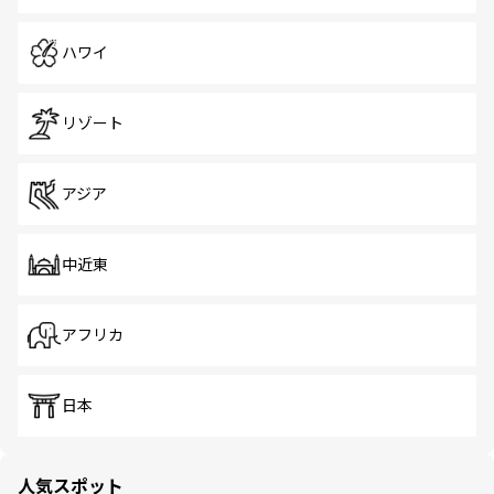
ハワイ
リゾート
アジア
中近東
アフリカ
日本
人気スポット