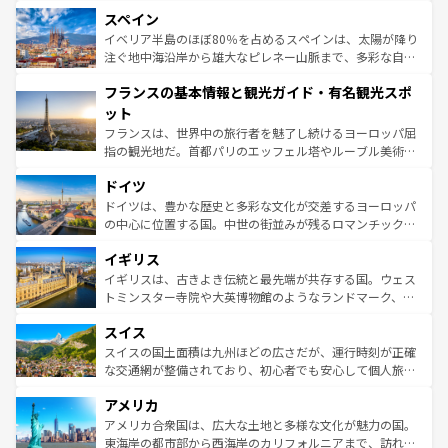
美術、ヴェネツィアの運河など、歴史あるスポットはもち
スペイン
ろん、トスカーナの美しい田園風景やアマルフィ海岸の絶
景など、自然景観も見逃せない。観光の合間には、本場の
イベリア半島のほぼ80％を占めるスペインは、太陽が降り
ピザやパスタなど、絶品のイタリア料理を堪能することも
注ぐ地中海沿岸から雄大なピレネー山脈まで、多彩な自然
できる。朝目覚めてから夜眠るまで、すべての瞬間を楽し
と文化が詰まったヨーロッパ屈指の旅行先だ。多様な地域
フランスの基本情報と観光ガイド・有名観光スポ
ませてくれるイタリアで、忘れられない旅をしてみよう！
文化が根付くこの国では、情熱的なフラメンコ、熱気あふ
なお、新着のイタリア情報は
コンテンツ一覧
を参照してほ
れる闘牛、そして美味しいタパスが生活の一部となってい
ット
しい。
る。首都マドリードの洗練された雰囲気や、バルセロナの
フランスは、世界中の旅行者を魅了し続けるヨーロッパ屈
アートに溢れた街角から、地方では古代ローマ遺跡や中世
指の観光地だ。首都パリのエッフェル塔やルーブル美術館
の城塞都市、穏やかなビーチリゾートまで多彩な表情を見
といった象徴的なスポットから、田舎町の古風な美しさま
せる。地方によって風土や気候が異なるスペインはその個
ドイツ
で、幅広い魅力が詰まっている。華麗な宮殿、歴史的な大
性で訪れる人を魅了する。 なお、新着のスペイン情報は
コ
聖堂、美しいビーチ、そして豊かな自然が、訪れる者を心
ドイツは、豊かな歴史と多彩な文化が交差するヨーロッパ
ンテンツ一覧
を参照してほしい。
から魅了する。また、フランスは美食の国としても知ら
の中心に位置する国。中世の街並みが残るロマンチック街
れ、フランス料理はユネスコ無形文化遺産にも登録されて
道から、未来を先取りするようなモダンな都市まで多様な
イギリス
いる。シャンパンの発祥地であるランス、プロヴァンスの
顔を持つこの国は、どこを歩いても飽きることがない。ベ
香り高いラベンダー畑など、多彩な楽しみ方が可能だ。さ
ルリンの文化的活気、バイエルン州のアルプスの絶景、そ
イギリスは、古きよき伝統と最先端が共存する国。ウェス
らに、パリ以外の地域にも魅力が溢れており、どの街角に
してライン川沿いのワイン畑といった風景は必見。ビール
トミンスター寺院や大英博物館のようなランドマーク、歴
も豊かな歴史と文化が息づいている。パリ以外の個性あふ
とソーセージを味わいながら地元の人と過ごす楽しい時間
史ある大学都市、美しい丘陵地帯や牧歌的な風景など、エ
れる地方に足を運ぶとそれぞれで全く異なる文化を体験で
スイス
は、お酒好きな人にはぜひ体験してほしい。 なお、新着の
リアごとに異なる魅力がある。また、優雅なアフタヌーン
きるだろう。 なお、新着のフランス情報は
コンテンツ一覧
ドイツ情報は
コンテンツ一覧
を参照してほしい。
ティー、ビール好きにはたまらない英国パブ、サッカー観
スイスの国土面積は九州ほどの広さだが、運行時刻が正確
を参照してほしい。
戦など、本場だからこそできる体験も豊富。イギリスを旅
な交通網が整備されており、初心者でも安心して個人旅行
して楽しみつくそう。 なお、新着のイギリス情報は
コンテ
を楽しめる。日本同様に時刻表どおりの旅が可能だ。中世
アメリカ
ンツ一覧
を参照してほしい。
の建物がそのまま残る町や、スイスならではのユニークな
博物館もあり、アルプス観光だけでなく町歩きも満喫する
アメリカ合衆国は、広大な土地と多様な文化が魅力の国。
ことができる。国民の所得が高いため物価も高いが、旅行
東海岸の都市部から西海岸のカリフォルニアまで、訪れる