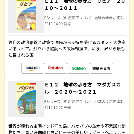
Ｅ１１ 地球の歩き方 リビア ２０
１０～２０１１
Eシリーズ（中近東 アフリカ） 地球の歩き方 海外
2010.04.09 発売
独自の政治路線と政策で国民から支持を受けるカダフィ大佐率
いるリビア。孤立から協調への政策転換で、いま世界から最も
注目される国
詳細を見る
Ｅ１２ 地球の歩き方 マダガスカ
ル ２０２０～２０２１
Eシリーズ（中近東 アフリカ） 地球の歩き方 海外
2019.10.02 発売
世界が憧れる楽園インド洋の島。バオバブの並木や不思議な動
物たち。青い珊瑚礁と白いビーチの美しいリゾートへようこそ