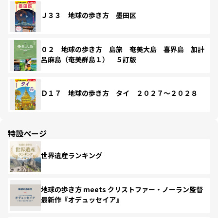
Ｊ３３ 地球の歩き方 墨田区
０２ 地球の歩き方 島旅 奄美大島 喜界島 加計
呂麻島（奄美群島１） ５訂版
Ｄ１７ 地球の歩き方 タイ ２０２７～２０２８
特設ページ
世界遺産ランキング
地球の歩き方 meets クリストファー・ノーラン監督
最新作『オデュッセイア』