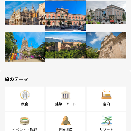
旅のテーマ
飲食
建築・アート
宿泊
イベント・観戦
世界遺産
リゾート