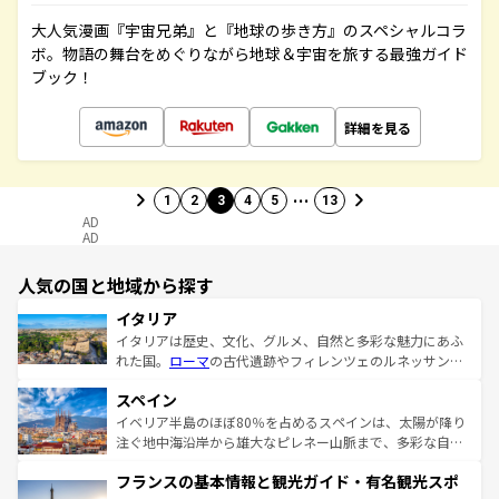
大人気漫画『宇宙兄弟』と『地球の歩き方』のスペシャルコラ
ボ。物語の舞台をめぐりながら地球＆宇宙を旅する最強ガイド
ブック！
詳細を見る
…
1
2
3
4
5
13
AD
AD
人気の国と地域から探す
イタリア
イタリアは歴史、文化、グルメ、自然と多彩な魅力にあふ
れた国。
ローマ
の古代遺跡やフィレンツェのルネッサンス
美術、ヴェネツィアの運河など、歴史あるスポットはもち
スペイン
ろん、トスカーナの美しい田園風景やアマルフィ海岸の絶
景など、自然景観も見逃せない。観光の合間には、本場の
イベリア半島のほぼ80％を占めるスペインは、太陽が降り
ピザやパスタなど、絶品のイタリア料理を堪能することも
注ぐ地中海沿岸から雄大なピレネー山脈まで、多彩な自然
できる。朝目覚めてから夜眠るまで、すべての瞬間を楽し
と文化が詰まったヨーロッパ屈指の旅行先だ。多様な地域
フランスの基本情報と観光ガイド・有名観光スポ
ませてくれるイタリアで、忘れられない旅をしてみよう！
文化が根付くこの国では、情熱的なフラメンコ、熱気あふ