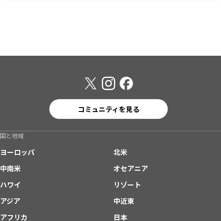
コミュニティを見る
国と地域
ヨーロッパ
北米
中南米
オセアニア
ハワイ
リゾート
アジア
中近東
アフリカ
日本