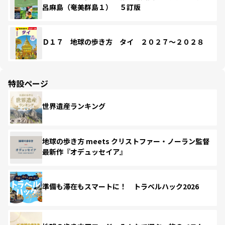
呂麻島（奄美群島１） ５訂版
Ｄ１７ 地球の歩き方 タイ ２０２７～２０２８
特設ページ
世界遺産ランキング
地球の歩き方 meets クリストファー・ノーラン監督
最新作『オデュッセイア』
準備も滞在もスマートに！ トラベルハック2026