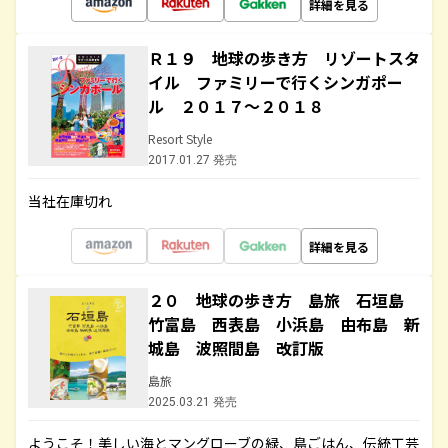
詳細を見る
Ｒ１９ 地球の歩き方 リゾートスタ
イル ファミリーで行くシンガポー
ル ２０１７～２０１８
Resort Style
2017.01.27 発売
当社在庫切れ
詳細を見る
２０ 地球の歩き方 島旅 石垣島
竹富島 西表島 小浜島 由布島 新
城島 波照間島 改訂版
島旅
2025.03.21 発売
ようこそ！美しい海とマングローブの緑、島ごはん、伝統工芸