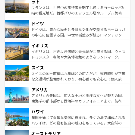
なお、新着のイタリア情報は
コンテンツ一覧
を参照してほ
れる闘牛、そして美味しいタパスが生活の一部となってい
ット
しい。
る。首都マドリードの洗練された雰囲気や、バルセロナの
フランスは、世界中の旅行者を魅了し続けるヨーロッパ屈
アートに溢れた街角から、地方では古代ローマ遺跡や中世
指の観光地だ。首都パリのエッフェル塔やルーブル美術館
の城塞都市、穏やかなビーチリゾートまで多彩な表情を見
といった象徴的なスポットから、田舎町の古風な美しさま
せる。地方によって風土や気候が異なるスペインはその個
ドイツ
で、幅広い魅力が詰まっている。華麗な宮殿、歴史的な大
性で訪れる人を魅了する。 なお、新着のスペイン情報は
コ
聖堂、美しいビーチ、そして豊かな自然が、訪れる者を心
ドイツは、豊かな歴史と多彩な文化が交差するヨーロッパ
ンテンツ一覧
を参照してほしい。
から魅了する。また、フランスは美食の国としても知ら
の中心に位置する国。中世の街並みが残るロマンチック街
れ、フランス料理はユネスコ無形文化遺産にも登録されて
道から、未来を先取りするようなモダンな都市まで多様な
イギリス
いる。シャンパンの発祥地であるランス、プロヴァンスの
顔を持つこの国は、どこを歩いても飽きることがない。ベ
香り高いラベンダー畑など、多彩な楽しみ方が可能だ。さ
ルリンの文化的活気、バイエルン州のアルプスの絶景、そ
イギリスは、古きよき伝統と最先端が共存する国。ウェス
らに、パリ以外の地域にも魅力が溢れており、どの街角に
してライン川沿いのワイン畑といった風景は必見。ビール
トミンスター寺院や大英博物館のようなランドマーク、歴
も豊かな歴史と文化が息づいている。パリ以外の個性あふ
とソーセージを味わいながら地元の人と過ごす楽しい時間
史ある大学都市、美しい丘陵地帯や牧歌的な風景など、エ
れる地方に足を運ぶとそれぞれで全く異なる文化を体験で
スイス
は、お酒好きな人にはぜひ体験してほしい。 なお、新着の
リアごとに異なる魅力がある。また、優雅なアフタヌーン
きるだろう。 なお、新着のフランス情報は
コンテンツ一覧
ドイツ情報は
コンテンツ一覧
を参照してほしい。
ティー、ビール好きにはたまらない英国パブ、サッカー観
スイスの国土面積は九州ほどの広さだが、運行時刻が正確
を参照してほしい。
戦など、本場だからこそできる体験も豊富。イギリスを旅
な交通網が整備されており、初心者でも安心して個人旅行
して楽しみつくそう。 なお、新着のイギリス情報は
コンテ
を楽しめる。日本同様に時刻表どおりの旅が可能だ。中世
アメリカ
ンツ一覧
を参照してほしい。
の建物がそのまま残る町や、スイスならではのユニークな
博物館もあり、アルプス観光だけでなく町歩きも満喫する
アメリカ合衆国は、広大な土地と多様な文化が魅力の国。
ことができる。国民の所得が高いため物価も高いが、旅行
東海岸の都市部から西海岸のカリフォルニアまで、訪れる
者向けの交通パス提供のサービスもあり、うまく活用すれ
場所ごとに異なる風景と体験が待っている。ニューヨーク
ハワイ
ば市内交通費無料で観光を楽しむこともできる。 なお、新
のような巨大都市は、観光、ショッピング、エンターテイ
着のスイス情報は
コンテンツ一覧
を参照してほしい。
ンメントが詰まった刺激的なスポットだ。一方、アメリカ
年間を通じて温暖な気候に恵まれ、多くの島で構成される
西部には大自然が広がり、グランドキャニオンやイエロー
ハワイは、どの島も独自の魅力をもっている。大自然の神
ストーン国立公園といった絶景が堪能できる。さらに、南
秘を感じたいなら、火山が生み出した壮大な景観を誇るハ
オーストラリア
部のニューオーリンズでは、音楽と美食が融合した独特の
ワイ島は見逃せない。また、定番の観光地といえばオアフ