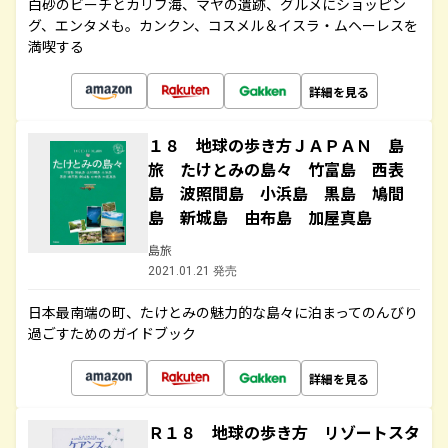
白砂のビーチとカリブ海、マヤの遺跡、グルメにショッピン
グ、エンタメも。カンクン、コスメル＆イスラ・ムヘーレスを
満喫する
詳細を見る
１８ 地球の歩き方ＪＡＰＡＮ 島
旅 たけとみの島々 竹富島 西表
島 波照間島 小浜島 黒島 鳩間
島 新城島 由布島 加屋真島
島旅
2021.01.21 発売
日本最南端の町、たけとみの魅力的な島々に泊まってのんびり
過ごすためのガイドブック
詳細を見る
Ｒ１８ 地球の歩き方 リゾートスタ