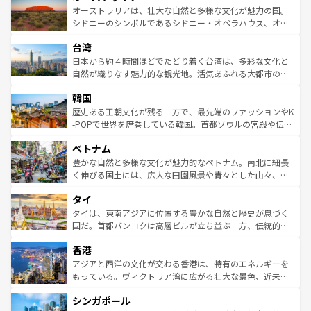
文化が魅力。旅行者はアメリカの各地域で異なる魅力を楽
島だが、静かな自然を求めるならマウイ島やカウアイ島が
オーストラリアは、壮大な自然と多様な文化が魅力の国。
しみながら、その多様性と豊かな歴史を感じることができ
おすすめ。エメラルドグリーンに輝く海をはじめ、豊かな
シドニーのシンボルであるシドニー・オペラハウス、オー
るだろう。車でのロードトリップや列車の旅も、アメリカ
文化や歴史が息づいている。「アロハスピリット」と呼ば
ストラリア東海岸北部に広がる大サンゴ礁地帯グレートバ
ならではの贅沢な旅のスタイルだ。 なお、新着のアメリカ
台湾
れるおもてなしの心で訪れる人々を迎えてくれるハワイの
リアリーフや大陸中央部にそびえるウルル（エアーズロッ
情報は
コンテンツ一覧
を参照してほしい。
人々、おいしいローカルフードやハワイアンミュージッ
ク）、タスマニアの美しい原生林やケアンズの熱帯雨林な
日本から約４時間ほどでたどり着く台湾は、多彩な文化と
ク、伝統的なフラダンスなど、すべてがハワイの魅力を彩
ど、見どころがたくさん。また、カフェやワイン、オージ
自然が織りなす魅力的な観光地。活気あふれる大都市の台
っている。訪れるたびに新しい発見と感動が待っているハ
ービーフなどの食文化も豊かで、美味しいものであふれて
北やノスタルジックな町並みが人気な九份（ジォウフェ
ワイを、存分に味わってほしい。 なお、新着のハワイ情報
韓国
いる。アクティビティも充実しており、サーフィンやダイ
ン）、静ひつな山岳地帯である台湾東部など、都市の喧騒
は
コンテンツ一覧
を参照してほしい。
ビング、ハイキングなど、アウトドア好きにはたまらな
と山間の静けさが共存しており、訪れる人に新しい発見と
歴史ある王朝文化が残る一方で、最先端のファッションやK
い。オーストラリアの多彩な魅力を存分に味わいつくそ
驚きをもたらしてくれる。また、奥深い台湾の食文化も魅
-POPで世界を席巻している韓国。首都ソウルの宮殿や伝統
う。 なお、新着のオーストラリア情報は
コンテンツ一覧
を
力で、夜市などの屋台グルメから高級料理、ヘルシーで美
家屋が並ぶエリアでは韓国の歴史と文化に浸ることがで
参照してほしい。
ベトナム
容にもいいと評判のスイーツなど、バラエティ豊かな料理
き、地方に足を延ばせば四季折々の自然美を楽しむことが
が味わえる。 なお、新着の台湾情報は
コンテンツ一覧
を参
できる。そして、キムチや焼肉、絶品のストリートフード
豊かな自然と多様な文化が魅力的なベトナム。南北に細長
照してほしい。
まで、さまざまな韓国料理が待っている。夜には、韓国な
く伸びる国土には、広大な田園風景や青々とした山々、世
らではのナイトライフも堪能できる。あたたかいホスピタ
界遺産に登録された壮大な自然景観が点在し、都市部では
タイ
リティに包まれながら、韓国の多彩な魅力を心ゆくまで味
急速な発展と共に伝統が息づく。ハノイの古い町並みやホ
わってみてほしい。 なお、新着の韓国情報は
コンテンツ一
ーチミン市のフランス統治時代の建物も、独特の雰囲気を
タイは、東南アジアに位置する豊かな自然と歴史が息づく
覧
を参照してほしい。
醸し出している。また、バラエティの豊かさとおいしさで
国だ。首都バンコクは高層ビルが立ち並ぶ一方、伝統的な
世界中の食通を魅了してやまないベトナム料理も魅力のひ
寺院や市場がいたるところに点在し、古きよき文化と現代
香港
とつ。フォーやバインミー、ベトナムコーヒーなどは、ぜ
の活気が交差している。北部ではチェンマイなどの山岳地
ひ現地で味わいたい。どの地域を訪れてもあたたかい人々
帯で自然と触れ合い、南部ではプーケットやクラビの美し
アジアと西洋の文化が交わる香港は、特有のエネルギーを
が旅行者を迎えてくれるので、きっと忘れられない旅にな
いビーチでリゾート気分を楽しむことができる。タイ料理
もっている。ヴィクトリア湾に広がる壮大な景色、近未来
るはずだ。 なお、新着のベトナム情報は
コンテンツ一覧
を
は世界的に有名で、屋台から高級レストランまで味覚を刺
的なアートスポット、そして歴史と現代が融合した町並
参照してほしい。
シンガポール
激する。気候は一年中温暖で、どの季節にも異なる楽しみ
み、どこを訪れても感動するはず。観光スポットが密集し