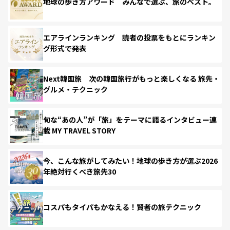
地球の歩き方アワード みんなで選ぶ、旅のベスト。
エアラインランキング 読者の投票をもとにランキン
グ形式で発表
Next韓国旅 次の韓国旅行がもっと楽しくなる 旅先・
グルメ・テクニック
旬な“あの人”が「旅」をテーマに語るインタビュー連
載 MY TRAVEL STORY
今、こんな旅がしてみたい！地球の歩き方が選ぶ2026
年絶対行くべき旅先30
コスパもタイパもかなえる！賢者の旅テクニック