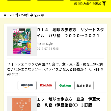
絞り込み条件を追加
41〜60件/250件中 を表示
Ｒ１４ 地球の歩き方 リゾートスタ
イル バリ島 ２０２０～２０２１
Resort Style
2019.07.24 発売
フォトジェニックな楽園バリ島で、食・買・遊・癒を120％満
喫♪わがままなリゾートステイをかなえる最強ガイド。別冊M
AP付き！
詳細を見る
１５ 地球の歩き方 島旅 伊豆大
島 利島（伊豆諸島①）３訂版