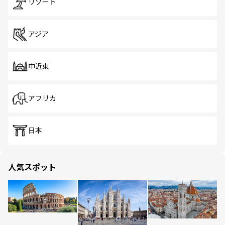
リゾート
アジア
中近東
アフリカ
日本
人気スポット