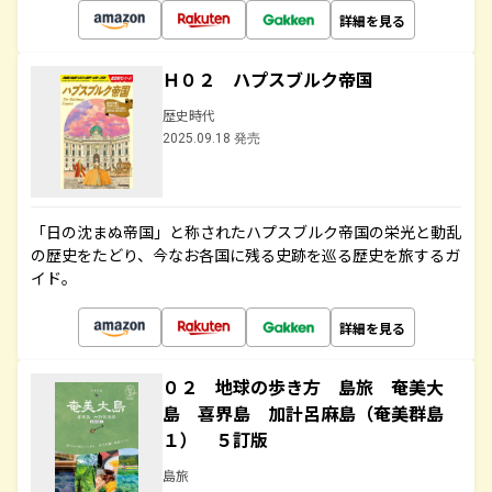
詳細を見る
Ｈ０２ ハプスブルク帝国
歴史時代
2025.09.18 発売
「日の沈まぬ帝国」と称されたハプスブルク帝国の栄光と動乱
の歴史をたどり、今なお各国に残る史跡を巡る歴史を旅するガ
イド。
詳細を見る
０２ 地球の歩き方 島旅 奄美大
島 喜界島 加計呂麻島（奄美群島
１） ５訂版
島旅