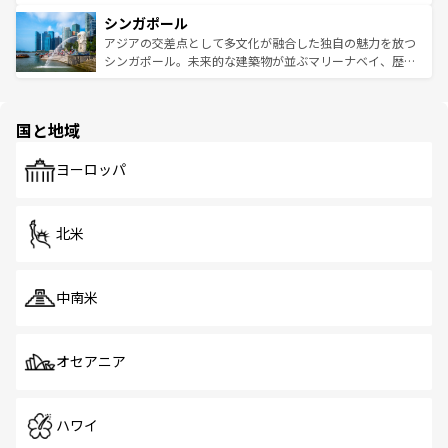
るはずだ。 なお、新着のベトナム情報は
コンテンツ一覧
を
は世界的に有名で、屋台から高級レストランまで味覚を刺
的なアートスポット、そして歴史と現代が融合した町並
参照してほしい。
シンガポール
激する。気候は一年中温暖で、どの季節にも異なる楽しみ
み、どこを訪れても感動するはず。観光スポットが密集し
が待っている。親しみやすいタイの人々、仏教を中心とし
ており、効率よく見どころを回れるのも魅力。息をのむよ
アジアの交差点として多文化が融合した独自の魅力を放つ
た文化、そして多様な観光資源が、訪れる旅人を魅了し続
うな絶景から文化的な体験まで、香港を存分に楽しみ尽く
シンガポール。未来的な建築物が並ぶマリーナベイ、歴史
ける。 なお、新着のタイ情報は
コンテンツ一覧
を参照して
そう。 なお、新着の香港情報は
コンテンツ一覧
を参照して
と伝統を感じられるエスニックタウン、多数の緑豊かな公
ほしい。
ほしい。
園や自然保護区など、自然が調和した近代的な景観と文化
の多様性あふれるカラフルな町は、どこを歩いても新しい
国と地域
発見がある。さらに、治安のよさや充実した公共交通機関
も、旅行者にとっては魅力的なポイント。グルメも豊富
で、ホーカーズは地元の風情を楽しめる外せないスポット
ヨーロッパ
だ。訪れる人を飽きさせないシンガポールで、多様な魅力
を体感しよう。 なお、新着のシンガポール情報は
コンテン
ツ一覧
を参照してほしい。
北米
中南米
オセアニア
ハワイ