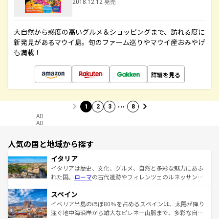
2018.12.12 発売
大自然から感度の高いグルメ＆ショッピングまで、訪れる度に
新発見があるマウイ島。旬のファーム巡りやマウイ産おみやげ
も満載！
詳細を見る
…
1
2
3
8
AD
AD
人気の国と地域から探す
イタリア
イタリアは歴史、文化、グルメ、自然と多彩な魅力にあふ
れた国。
ローマ
の古代遺跡やフィレンツェのルネッサンス
美術、ヴェネツィアの運河など、歴史あるスポットはもち
スペイン
ろん、トスカーナの美しい田園風景やアマルフィ海岸の絶
景など、自然景観も見逃せない。観光の合間には、本場の
イベリア半島のほぼ80％を占めるスペインは、太陽が降り
ピザやパスタなど、絶品のイタリア料理を堪能することも
注ぐ地中海沿岸から雄大なピレネー山脈まで、多彩な自然