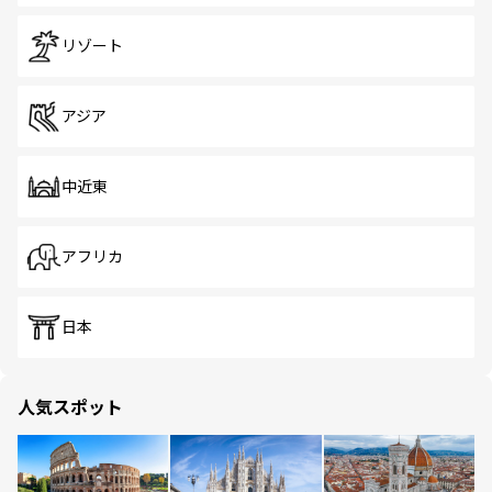
リゾート
アジア
中近東
アフリカ
日本
人気スポット