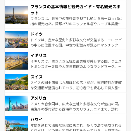
できる。朝目覚めてから夜眠るまで、すべての瞬間を楽し
と文化が詰まったヨーロッパ屈指の旅行先だ。多様な地域
フランスの基本情報と観光ガイド・有名観光スポ
ませてくれるイタリアで、忘れられない旅をしてみよう！
文化が根付くこの国では、情熱的なフラメンコ、熱気あふ
なお、新着のイタリア情報は
コンテンツ一覧
を参照してほ
れる闘牛、そして美味しいタパスが生活の一部となってい
ット
しい。
る。首都マドリードの洗練された雰囲気や、バルセロナの
フランスは、世界中の旅行者を魅了し続けるヨーロッパ屈
アートに溢れた街角から、地方では古代ローマ遺跡や中世
指の観光地だ。首都パリのエッフェル塔やルーブル美術館
の城塞都市、穏やかなビーチリゾートまで多彩な表情を見
といった象徴的なスポットから、田舎町の古風な美しさま
せる。地方によって風土や気候が異なるスペインはその個
ドイツ
で、幅広い魅力が詰まっている。華麗な宮殿、歴史的な大
性で訪れる人を魅了する。 なお、新着のスペイン情報は
コ
聖堂、美しいビーチ、そして豊かな自然が、訪れる者を心
ドイツは、豊かな歴史と多彩な文化が交差するヨーロッパ
ンテンツ一覧
を参照してほしい。
から魅了する。また、フランスは美食の国としても知ら
の中心に位置する国。中世の街並みが残るロマンチック街
れ、フランス料理はユネスコ無形文化遺産にも登録されて
道から、未来を先取りするようなモダンな都市まで多様な
イギリス
いる。シャンパンの発祥地であるランス、プロヴァンスの
顔を持つこの国は、どこを歩いても飽きることがない。ベ
香り高いラベンダー畑など、多彩な楽しみ方が可能だ。さ
ルリンの文化的活気、バイエルン州のアルプスの絶景、そ
イギリスは、古きよき伝統と最先端が共存する国。ウェス
らに、パリ以外の地域にも魅力が溢れており、どの街角に
してライン川沿いのワイン畑といった風景は必見。ビール
トミンスター寺院や大英博物館のようなランドマーク、歴
も豊かな歴史と文化が息づいている。パリ以外の個性あふ
とソーセージを味わいながら地元の人と過ごす楽しい時間
史ある大学都市、美しい丘陵地帯や牧歌的な風景など、エ
れる地方に足を運ぶとそれぞれで全く異なる文化を体験で
スイス
は、お酒好きな人にはぜひ体験してほしい。 なお、新着の
リアごとに異なる魅力がある。また、優雅なアフタヌーン
きるだろう。 なお、新着のフランス情報は
コンテンツ一覧
ドイツ情報は
コンテンツ一覧
を参照してほしい。
ティー、ビール好きにはたまらない英国パブ、サッカー観
スイスの国土面積は九州ほどの広さだが、運行時刻が正確
を参照してほしい。
戦など、本場だからこそできる体験も豊富。イギリスを旅
な交通網が整備されており、初心者でも安心して個人旅行
して楽しみつくそう。 なお、新着のイギリス情報は
コンテ
を楽しめる。日本同様に時刻表どおりの旅が可能だ。中世
アメリカ
ンツ一覧
を参照してほしい。
の建物がそのまま残る町や、スイスならではのユニークな
博物館もあり、アルプス観光だけでなく町歩きも満喫する
アメリカ合衆国は、広大な土地と多様な文化が魅力の国。
ことができる。国民の所得が高いため物価も高いが、旅行
東海岸の都市部から西海岸のカリフォルニアまで、訪れる
者向けの交通パス提供のサービスもあり、うまく活用すれ
場所ごとに異なる風景と体験が待っている。ニューヨーク
ハワイ
ば市内交通費無料で観光を楽しむこともできる。 なお、新
のような巨大都市は、観光、ショッピング、エンターテイ
着のスイス情報は
コンテンツ一覧
を参照してほしい。
ンメントが詰まった刺激的なスポットだ。一方、アメリカ
年間を通じて温暖な気候に恵まれ、多くの島で構成される
西部には大自然が広がり、グランドキャニオンやイエロー
ハワイは、どの島も独自の魅力をもっている。大自然の神