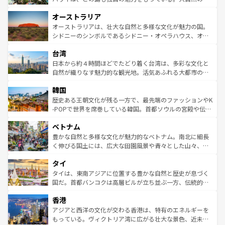
ストーン国立公園といった絶景が堪能できる。さらに、南
秘を感じたいなら、火山が生み出した壮大な景観を誇るハ
オーストラリア
部のニューオーリンズでは、音楽と美食が融合した独特の
ワイ島は見逃せない。また、定番の観光地といえばオアフ
文化が魅力。旅行者はアメリカの各地域で異なる魅力を楽
島だが、静かな自然を求めるならマウイ島やカウアイ島が
オーストラリアは、壮大な自然と多様な文化が魅力の国。
しみながら、その多様性と豊かな歴史を感じることができ
おすすめ。エメラルドグリーンに輝く海をはじめ、豊かな
シドニーのシンボルであるシドニー・オペラハウス、オー
るだろう。車でのロードトリップや列車の旅も、アメリカ
文化や歴史が息づいている。「アロハスピリット」と呼ば
ストラリア東海岸北部に広がる大サンゴ礁地帯グレートバ
ならではの贅沢な旅のスタイルだ。 なお、新着のアメリカ
台湾
れるおもてなしの心で訪れる人々を迎えてくれるハワイの
リアリーフや大陸中央部にそびえるウルル（エアーズロッ
情報は
コンテンツ一覧
を参照してほしい。
人々、おいしいローカルフードやハワイアンミュージッ
ク）、タスマニアの美しい原生林やケアンズの熱帯雨林な
日本から約４時間ほどでたどり着く台湾は、多彩な文化と
ク、伝統的なフラダンスなど、すべてがハワイの魅力を彩
ど、見どころがたくさん。また、カフェやワイン、オージ
自然が織りなす魅力的な観光地。活気あふれる大都市の台
っている。訪れるたびに新しい発見と感動が待っているハ
ービーフなどの食文化も豊かで、美味しいものであふれて
北やノスタルジックな町並みが人気な九份（ジォウフェ
ワイを、存分に味わってほしい。 なお、新着のハワイ情報
韓国
いる。アクティビティも充実しており、サーフィンやダイ
ン）、静ひつな山岳地帯である台湾東部など、都市の喧騒
は
コンテンツ一覧
を参照してほしい。
ビング、ハイキングなど、アウトドア好きにはたまらな
と山間の静けさが共存しており、訪れる人に新しい発見と
歴史ある王朝文化が残る一方で、最先端のファッションやK
い。オーストラリアの多彩な魅力を存分に味わいつくそ
驚きをもたらしてくれる。また、奥深い台湾の食文化も魅
-POPで世界を席巻している韓国。首都ソウルの宮殿や伝統
う。 なお、新着のオーストラリア情報は
コンテンツ一覧
を
力で、夜市などの屋台グルメから高級料理、ヘルシーで美
家屋が並ぶエリアでは韓国の歴史と文化に浸ることがで
参照してほしい。
ベトナム
容にもいいと評判のスイーツなど、バラエティ豊かな料理
き、地方に足を延ばせば四季折々の自然美を楽しむことが
が味わえる。 なお、新着の台湾情報は
コンテンツ一覧
を参
できる。そして、キムチや焼肉、絶品のストリートフード
豊かな自然と多様な文化が魅力的なベトナム。南北に細長
照してほしい。
まで、さまざまな韓国料理が待っている。夜には、韓国な
く伸びる国土には、広大な田園風景や青々とした山々、世
らではのナイトライフも堪能できる。あたたかいホスピタ
界遺産に登録された壮大な自然景観が点在し、都市部では
タイ
リティに包まれながら、韓国の多彩な魅力を心ゆくまで味
急速な発展と共に伝統が息づく。ハノイの古い町並みやホ
わってみてほしい。 なお、新着の韓国情報は
コンテンツ一
ーチミン市のフランス統治時代の建物も、独特の雰囲気を
タイは、東南アジアに位置する豊かな自然と歴史が息づく
覧
を参照してほしい。
醸し出している。また、バラエティの豊かさとおいしさで
国だ。首都バンコクは高層ビルが立ち並ぶ一方、伝統的な
世界中の食通を魅了してやまないベトナム料理も魅力のひ
寺院や市場がいたるところに点在し、古きよき文化と現代
香港
とつ。フォーやバインミー、ベトナムコーヒーなどは、ぜ
の活気が交差している。北部ではチェンマイなどの山岳地
ひ現地で味わいたい。どの地域を訪れてもあたたかい人々
帯で自然と触れ合い、南部ではプーケットやクラビの美し
アジアと西洋の文化が交わる香港は、特有のエネルギーを
が旅行者を迎えてくれるので、きっと忘れられない旅にな
いビーチでリゾート気分を楽しむことができる。タイ料理
もっている。ヴィクトリア湾に広がる壮大な景色、近未来