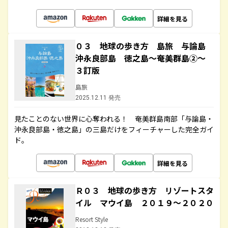
詳細を見る
０３ 地球の歩き方 島旅 与論島
沖永良部島 徳之島～奄美群島②～
３訂版
島旅
2025.12.11 発売
見たことのない世界に心奪われる！ 奄美群島南部「与論島・
沖永良部島・徳之島」の三島だけをフィーチャーした完全ガイ
ド。
詳細を見る
Ｒ０３ 地球の歩き方 リゾートスタ
イル マウイ島 ２０１９～２０２０
Resort Style