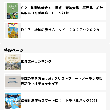
０２ 地球の歩き方 島旅 奄美大島 喜界島 加計
呂麻島（奄美群島１） ５訂版
Ｄ１７ 地球の歩き方 タイ ２０２７～２０２８
特設ページ
世界遺産ランキング
地球の歩き方 meets クリストファー・ノーラン監督
最新作『オデュッセイア』
準備も滞在もスマートに！ トラベルハック2026