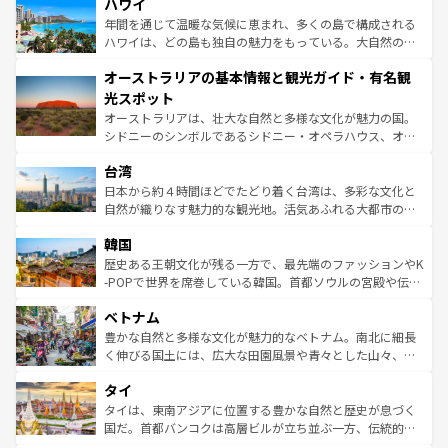
着のスイス情報は
コンテンツ一覧
を参照してほしい。
ハワイ
のような巨大都市は、観光、ショッピング、エンターテイ
ンメントが詰まった刺激的なスポットだ。一方、アメリカ
年間を通じて温暖な気候に恵まれ、多くの島で構成される
西部には大自然が広がり、グランドキャニオンやイエロー
ハワイは、どの島も独自の魅力をもっている。大自然の神
ストーン国立公園といった絶景が堪能できる。さらに、南
秘を感じたいなら、火山が生み出した壮大な景観を誇るハ
オーストラリアの基本情報と観光ガイド・有名観
部のニューオーリンズでは、音楽と美食が融合した独特の
ワイ島は見逃せない。また、定番の観光地といえばオアフ
文化が魅力。旅行者はアメリカの各地域で異なる魅力を楽
島だが、静かな自然を求めるならマウイ島やカウアイ島が
光スポット
しみながら、その多様性と豊かな歴史を感じることができ
おすすめ。エメラルドグリーンに輝く海をはじめ、豊かな
オーストラリアは、壮大な自然と多様な文化が魅力の国。
るだろう。車でのロードトリップや列車の旅も、アメリカ
文化や歴史が息づいている。「アロハスピリット」と呼ば
シドニーのシンボルであるシドニー・オペラハウス、オー
ならではの贅沢な旅のスタイルだ。 なお、新着のアメリカ
れるおもてなしの心で訪れる人々を迎えてくれるハワイの
ストラリア東海岸北部に広がる大サンゴ礁地帯グレートバ
情報は
コンテンツ一覧
を参照してほしい。
人々、おいしいローカルフードやハワイアンミュージッ
台湾
リアリーフや大陸中央部にそびえるウルル（エアーズロッ
ク、伝統的なフラダンスなど、すべてがハワイの魅力を彩
ク）、タスマニアの美しい原生林やケアンズの熱帯雨林な
日本から約４時間ほどでたどり着く台湾は、多彩な文化と
っている。訪れるたびに新しい発見と感動が待っているハ
ど、見どころがたくさん。また、カフェやワイン、オージ
自然が織りなす魅力的な観光地。活気あふれる大都市の台
ワイを、存分に味わってほしい。 なお、新着のハワイ情報
ービーフなどの食文化も豊かで、美味しいものであふれて
北やノスタルジックな町並みが人気な九份（ジォウフェ
は
コンテンツ一覧
を参照してほしい。
韓国
いる。アクティビティも充実しており、サーフィンやダイ
ン）、静ひつな山岳地帯である台湾東部など、都市の喧騒
ビング、ハイキングなど、アウトドア好きにはたまらな
と山間の静けさが共存しており、訪れる人に新しい発見と
歴史ある王朝文化が残る一方で、最先端のファッションやK
い。オーストラリアの多彩な魅力を存分に味わいつくそ
驚きをもたらしてくれる。また、奥深い台湾の食文化も魅
-POPで世界を席巻している韓国。首都ソウルの宮殿や伝統
う。 なお、新着のオーストラリア情報は
コンテンツ一覧
を
力で、夜市などの屋台グルメから高級料理、ヘルシーで美
家屋が並ぶエリアでは韓国の歴史と文化に浸ることがで
参照してほしい。
ベトナム
容にもいいと評判のスイーツなど、バラエティ豊かな料理
き、地方に足を延ばせば四季折々の自然美を楽しむことが
が味わえる。 なお、新着の台湾情報は
コンテンツ一覧
を参
できる。そして、キムチや焼肉、絶品のストリートフード
豊かな自然と多様な文化が魅力的なベトナム。南北に細長
照してほしい。
まで、さまざまな韓国料理が待っている。夜には、韓国な
く伸びる国土には、広大な田園風景や青々とした山々、世
らではのナイトライフも堪能できる。あたたかいホスピタ
界遺産に登録された壮大な自然景観が点在し、都市部では
タイ
リティに包まれながら、韓国の多彩な魅力を心ゆくまで味
急速な発展と共に伝統が息づく。ハノイの古い町並みやホ
わってみてほしい。 なお、新着の韓国情報は
コンテンツ一
ーチミン市のフランス統治時代の建物も、独特の雰囲気を
タイは、東南アジアに位置する豊かな自然と歴史が息づく
覧
を参照してほしい。
醸し出している。また、バラエティの豊かさとおいしさで
国だ。首都バンコクは高層ビルが立ち並ぶ一方、伝統的な
世界中の食通を魅了してやまないベトナム料理も魅力のひ
寺院や市場がいたるところに点在し、古きよき文化と現代