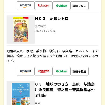
詳細を見る
Ｈ０３ 昭和レトロ
歴史時代
2026.01.29 発売
昭和の風景、家電、乗り物、駄菓子、喫茶店、カルチャーまで
網羅。懐かしさと驚きが詰まった昭和レトロの魅力を旅するガ
イド。
詳細を見る
０３ 地球の歩き方 島旅 与論島
沖永良部島 徳之島～奄美群島②～
３訂版
島旅