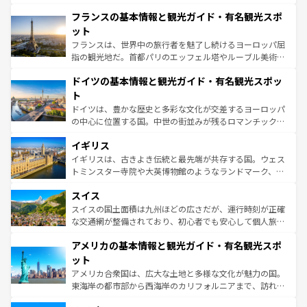
できる。朝目覚めてから夜眠るまで、すべての瞬間を楽し
と文化が詰まったヨーロッパ屈指の旅行先だ。多様な地域
フランスの基本情報と観光ガイド・有名観光スポ
ませてくれるイタリアで、忘れられない旅をしてみよう！
文化が根付くこの国では、情熱的なフラメンコ、熱気あふ
なお、新着のイタリア情報は
コンテンツ一覧
を参照してほ
れる闘牛、そして美味しいタパスが生活の一部となってい
ット
しい。
る。首都マドリードの洗練された雰囲気や、バルセロナの
フランスは、世界中の旅行者を魅了し続けるヨーロッパ屈
アートに溢れた街角から、地方では古代ローマ遺跡や中世
指の観光地だ。首都パリのエッフェル塔やルーブル美術館
の城塞都市、穏やかなビーチリゾートまで多彩な表情を見
といった象徴的なスポットから、田舎町の古風な美しさま
せる。地方によって風土や気候が異なるスペインはその個
ドイツの基本情報と観光ガイド・有名観光スポッ
で、幅広い魅力が詰まっている。華麗な宮殿、歴史的な大
性で訪れる人を魅了する。 なお、新着のスペイン情報は
コ
聖堂、美しいビーチ、そして豊かな自然が、訪れる者を心
ト
ンテンツ一覧
を参照してほしい。
から魅了する。また、フランスは美食の国としても知ら
ドイツは、豊かな歴史と多彩な文化が交差するヨーロッパ
れ、フランス料理はユネスコ無形文化遺産にも登録されて
の中心に位置する国。中世の街並みが残るロマンチック街
いる。シャンパンの発祥地であるランス、プロヴァンスの
道から、未来を先取りするようなモダンな都市まで多様な
香り高いラベンダー畑など、多彩な楽しみ方が可能だ。さ
イギリス
顔を持つこの国は、どこを歩いても飽きることがない。ベ
らに、パリ以外の地域にも魅力が溢れており、どの街角に
ルリンの文化的活気、バイエルン州のアルプスの絶景、そ
イギリスは、古きよき伝統と最先端が共存する国。ウェス
も豊かな歴史と文化が息づいている。パリ以外の個性あふ
してライン川沿いのワイン畑といった風景は必見。ビール
トミンスター寺院や大英博物館のようなランドマーク、歴
れる地方に足を運ぶとそれぞれで全く異なる文化を体験で
とソーセージを味わいながら地元の人と過ごす楽しい時間
史ある大学都市、美しい丘陵地帯や牧歌的な風景など、エ
きるだろう。 なお、新着のフランス情報は
コンテンツ一覧
スイス
は、お酒好きな人にはぜひ体験してほしい。 なお、新着の
リアごとに異なる魅力がある。また、優雅なアフタヌーン
を参照してほしい。
ドイツ情報は
コンテンツ一覧
を参照してほしい。
ティー、ビール好きにはたまらない英国パブ、サッカー観
スイスの国土面積は九州ほどの広さだが、運行時刻が正確
戦など、本場だからこそできる体験も豊富。イギリスを旅
な交通網が整備されており、初心者でも安心して個人旅行
して楽しみつくそう。 なお、新着のイギリス情報は
コンテ
を楽しめる。日本同様に時刻表どおりの旅が可能だ。中世
アメリカの基本情報と観光ガイド・有名観光スポ
ンツ一覧
を参照してほしい。
の建物がそのまま残る町や、スイスならではのユニークな
博物館もあり、アルプス観光だけでなく町歩きも満喫する
ット
ことができる。国民の所得が高いため物価も高いが、旅行
アメリカ合衆国は、広大な土地と多様な文化が魅力の国。
者向けの交通パス提供のサービスもあり、うまく活用すれ
東海岸の都市部から西海岸のカリフォルニアまで、訪れる
ば市内交通費無料で観光を楽しむこともできる。 なお、新
場所ごとに異なる風景と体験が待っている。ニューヨーク