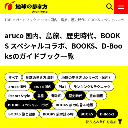
TOP
ガイドブック
aruco 国内、島旅、歴史時代、BOOKS スペシャルコラボ
aruco 国内、島旅、歴史時代、BOOK
S スペシャルコラボ、BOOKS、D-Boo
ksのガイドブック一覧
すべて
地球の歩き方 海外
地球の歩き方 Jシリーズ（国内）
aruco 海外
aruco 国内
Plat
ランキング&テクニック
Resort Style
島旅
御朱印
歴史時代
旅の図鑑
BOOKS スペシャルコラボ
BOOKS 旅の名言＆絶景
BOOKS 旅と健康
BOOKS 旅の読み物
BOOKS
D-Books
絞り込み条件を追加