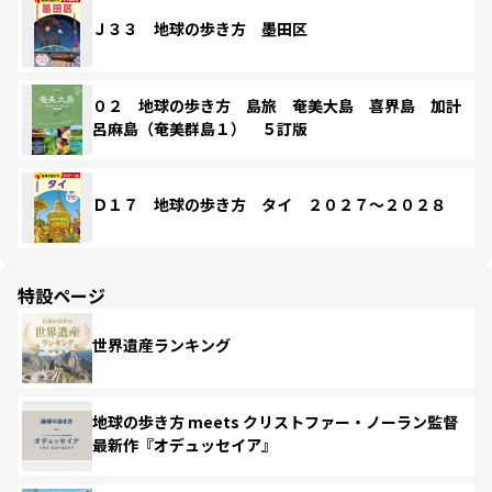
Ｊ３３ 地球の歩き方 墨田区
０２ 地球の歩き方 島旅 奄美大島 喜界島 加計
呂麻島（奄美群島１） ５訂版
Ｄ１７ 地球の歩き方 タイ ２０２７～２０２８
特設ページ
世界遺産ランキング
地球の歩き方 meets クリストファー・ノーラン監督
最新作『オデュッセイア』