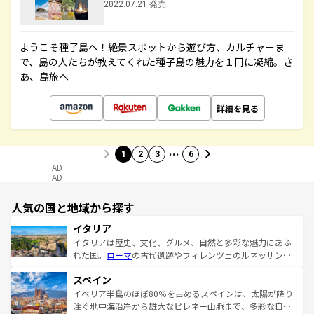
2022.07.21 発売
ようこそ種子島へ！絶景スポットから遊び方、カルチャーま
で、島の人たちが教えてくれた種子島の魅力を１冊に凝縮。さ
あ、島旅へ
詳細を見る
…
1
2
3
6
AD
AD
人気の国と地域から探す
イタリア
イタリアは歴史、文化、グルメ、自然と多彩な魅力にあふ
れた国。
ローマ
の古代遺跡やフィレンツェのルネッサンス
美術、ヴェネツィアの運河など、歴史あるスポットはもち
スペイン
ろん、トスカーナの美しい田園風景やアマルフィ海岸の絶
景など、自然景観も見逃せない。観光の合間には、本場の
イベリア半島のほぼ80％を占めるスペインは、太陽が降り
ピザやパスタなど、絶品のイタリア料理を堪能することも
注ぐ地中海沿岸から雄大なピレネー山脈まで、多彩な自然