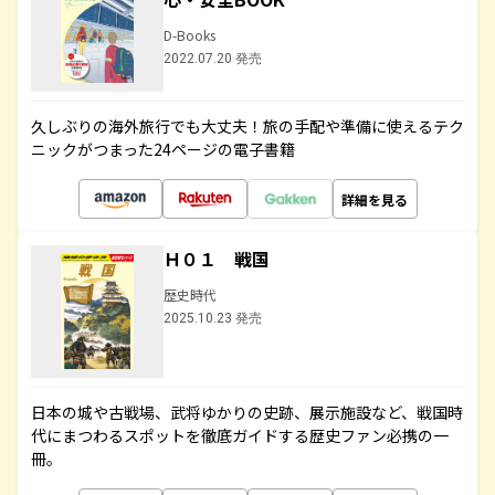
D-Books
2022.07.20 発売
久しぶりの海外旅行でも大丈夫！旅の手配や準備に使えるテク
ニックがつまった24ページの電子書籍
詳細を見る
Ｈ０１ 戦国
歴史時代
2025.10.23 発売
日本の城や古戦場、武将ゆかりの史跡、展示施設など、戦国時
代にまつわるスポットを徹底ガイドする歴史ファン必携の一
冊。