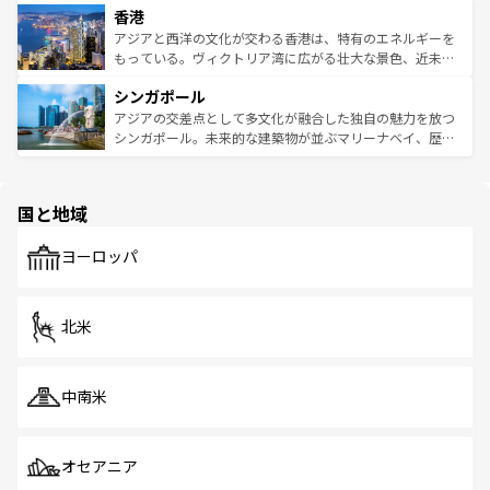
香港
とつ。フォーやバインミー、ベトナムコーヒーなどは、ぜ
の活気が交差している。北部ではチェンマイなどの山岳地
ひ現地で味わいたい。どの地域を訪れてもあたたかい人々
帯で自然と触れ合い、南部ではプーケットやクラビの美し
アジアと西洋の文化が交わる香港は、特有のエネルギーを
が旅行者を迎えてくれるので、きっと忘れられない旅にな
いビーチでリゾート気分を楽しむことができる。タイ料理
もっている。ヴィクトリア湾に広がる壮大な景色、近未来
るはずだ。 なお、新着のベトナム情報は
コンテンツ一覧
を
は世界的に有名で、屋台から高級レストランまで味覚を刺
的なアートスポット、そして歴史と現代が融合した町並
参照してほしい。
シンガポール
激する。気候は一年中温暖で、どの季節にも異なる楽しみ
み、どこを訪れても感動するはず。観光スポットが密集し
が待っている。親しみやすいタイの人々、仏教を中心とし
ており、効率よく見どころを回れるのも魅力。息をのむよ
アジアの交差点として多文化が融合した独自の魅力を放つ
た文化、そして多様な観光資源が、訪れる旅人を魅了し続
うな絶景から文化的な体験まで、香港を存分に楽しみ尽く
シンガポール。未来的な建築物が並ぶマリーナベイ、歴史
ける。 なお、新着のタイ情報は
コンテンツ一覧
を参照して
そう。 なお、新着の香港情報は
コンテンツ一覧
を参照して
と伝統を感じられるエスニックタウン、多数の緑豊かな公
ほしい。
ほしい。
園や自然保護区など、自然が調和した近代的な景観と文化
の多様性あふれるカラフルな町は、どこを歩いても新しい
国と地域
発見がある。さらに、治安のよさや充実した公共交通機関
も、旅行者にとっては魅力的なポイント。グルメも豊富
で、ホーカーズは地元の風情を楽しめる外せないスポット
ヨーロッパ
だ。訪れる人を飽きさせないシンガポールで、多様な魅力
を体感しよう。 なお、新着のシンガポール情報は
コンテン
ツ一覧
を参照してほしい。
北米
中南米
オセアニア