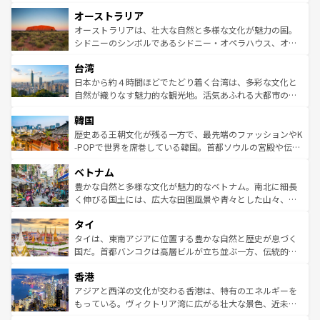
ストーン国立公園といった絶景が堪能できる。さらに、南
秘を感じたいなら、火山が生み出した壮大な景観を誇るハ
オーストラリア
部のニューオーリンズでは、音楽と美食が融合した独特の
ワイ島は見逃せない。また、定番の観光地といえばオアフ
文化が魅力。旅行者はアメリカの各地域で異なる魅力を楽
島だが、静かな自然を求めるならマウイ島やカウアイ島が
オーストラリアは、壮大な自然と多様な文化が魅力の国。
しみながら、その多様性と豊かな歴史を感じることができ
おすすめ。エメラルドグリーンに輝く海をはじめ、豊かな
シドニーのシンボルであるシドニー・オペラハウス、オー
るだろう。車でのロードトリップや列車の旅も、アメリカ
文化や歴史が息づいている。「アロハスピリット」と呼ば
ストラリア東海岸北部に広がる大サンゴ礁地帯グレートバ
ならではの贅沢な旅のスタイルだ。 なお、新着のアメリカ
台湾
れるおもてなしの心で訪れる人々を迎えてくれるハワイの
リアリーフや大陸中央部にそびえるウルル（エアーズロッ
情報は
コンテンツ一覧
を参照してほしい。
人々、おいしいローカルフードやハワイアンミュージッ
ク）、タスマニアの美しい原生林やケアンズの熱帯雨林な
日本から約４時間ほどでたどり着く台湾は、多彩な文化と
ク、伝統的なフラダンスなど、すべてがハワイの魅力を彩
ど、見どころがたくさん。また、カフェやワイン、オージ
自然が織りなす魅力的な観光地。活気あふれる大都市の台
っている。訪れるたびに新しい発見と感動が待っているハ
ービーフなどの食文化も豊かで、美味しいものであふれて
北やノスタルジックな町並みが人気な九份（ジォウフェ
ワイを、存分に味わってほしい。 なお、新着のハワイ情報
韓国
いる。アクティビティも充実しており、サーフィンやダイ
ン）、静ひつな山岳地帯である台湾東部など、都市の喧騒
は
コンテンツ一覧
を参照してほしい。
ビング、ハイキングなど、アウトドア好きにはたまらな
と山間の静けさが共存しており、訪れる人に新しい発見と
歴史ある王朝文化が残る一方で、最先端のファッションやK
い。オーストラリアの多彩な魅力を存分に味わいつくそ
驚きをもたらしてくれる。また、奥深い台湾の食文化も魅
-POPで世界を席巻している韓国。首都ソウルの宮殿や伝統
う。 なお、新着のオーストラリア情報は
コンテンツ一覧
を
力で、夜市などの屋台グルメから高級料理、ヘルシーで美
家屋が並ぶエリアでは韓国の歴史と文化に浸ることがで
参照してほしい。
ベトナム
容にもいいと評判のスイーツなど、バラエティ豊かな料理
き、地方に足を延ばせば四季折々の自然美を楽しむことが
が味わえる。 なお、新着の台湾情報は
コンテンツ一覧
を参
できる。そして、キムチや焼肉、絶品のストリートフード
豊かな自然と多様な文化が魅力的なベトナム。南北に細長
照してほしい。
まで、さまざまな韓国料理が待っている。夜には、韓国な
く伸びる国土には、広大な田園風景や青々とした山々、世
らではのナイトライフも堪能できる。あたたかいホスピタ
界遺産に登録された壮大な自然景観が点在し、都市部では
タイ
リティに包まれながら、韓国の多彩な魅力を心ゆくまで味
急速な発展と共に伝統が息づく。ハノイの古い町並みやホ
わってみてほしい。 なお、新着の韓国情報は
コンテンツ一
ーチミン市のフランス統治時代の建物も、独特の雰囲気を
タイは、東南アジアに位置する豊かな自然と歴史が息づく
覧
を参照してほしい。
醸し出している。また、バラエティの豊かさとおいしさで
国だ。首都バンコクは高層ビルが立ち並ぶ一方、伝統的な
世界中の食通を魅了してやまないベトナム料理も魅力のひ
寺院や市場がいたるところに点在し、古きよき文化と現代
香港
とつ。フォーやバインミー、ベトナムコーヒーなどは、ぜ
の活気が交差している。北部ではチェンマイなどの山岳地
ひ現地で味わいたい。どの地域を訪れてもあたたかい人々
帯で自然と触れ合い、南部ではプーケットやクラビの美し
アジアと西洋の文化が交わる香港は、特有のエネルギーを
が旅行者を迎えてくれるので、きっと忘れられない旅にな
いビーチでリゾート気分を楽しむことができる。タイ料理
もっている。ヴィクトリア湾に広がる壮大な景色、近未来
るはずだ。 なお、新着のベトナム情報は
コンテンツ一覧
を
は世界的に有名で、屋台から高級レストランまで味覚を刺
的なアートスポット、そして歴史と現代が融合した町並