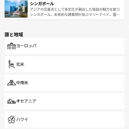
参照してほしい。
シンガポール
激する。気候は一年中温暖で、どの季節にも異なる楽しみ
み、どこを訪れても感動するはず。観光スポットが密集し
が待っている。親しみやすいタイの人々、仏教を中心とし
ており、効率よく見どころを回れるのも魅力。息をのむよ
アジアの交差点として多文化が融合した独自の魅力を放つ
た文化、そして多様な観光資源が、訪れる旅人を魅了し続
うな絶景から文化的な体験まで、香港を存分に楽しみ尽く
シンガポール。未来的な建築物が並ぶマリーナベイ、歴史
ける。 なお、新着のタイ情報は
コンテンツ一覧
を参照して
そう。 なお、新着の香港情報は
コンテンツ一覧
を参照して
と伝統を感じられるエスニックタウン、多数の緑豊かな公
ほしい。
ほしい。
園や自然保護区など、自然が調和した近代的な景観と文化
の多様性あふれるカラフルな町は、どこを歩いても新しい
国と地域
発見がある。さらに、治安のよさや充実した公共交通機関
も、旅行者にとっては魅力的なポイント。グルメも豊富
で、ホーカーズは地元の風情を楽しめる外せないスポット
ヨーロッパ
だ。訪れる人を飽きさせないシンガポールで、多様な魅力
を体感しよう。 なお、新着のシンガポール情報は
コンテン
ツ一覧
を参照してほしい。
北米
中南米
オセアニア
ハワイ