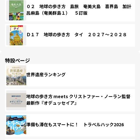
０２ 地球の歩き方 島旅 奄美大島 喜界島 加計
呂麻島（奄美群島１） ５訂版
Ｄ１７ 地球の歩き方 タイ ２０２７～２０２８
特設ページ
世界遺産ランキング
地球の歩き方 meets クリストファー・ノーラン監督
最新作『オデュッセイア』
準備も滞在もスマートに！ トラベルハック2026