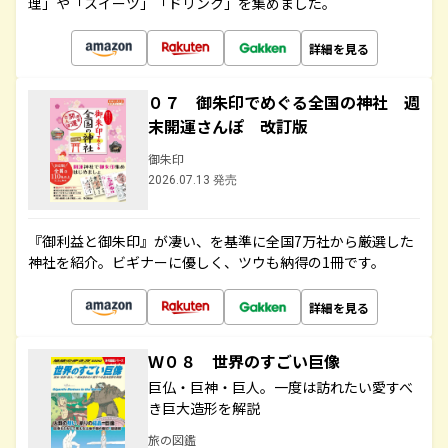
理」や「スイーツ」「ドリンク」を集めました。
詳細を見る
０７ 御朱印でめぐる全国の神社 週
末開運さんぽ 改訂版
御朱印
2026.07.13 発売
『御利益と御朱印』が凄い、を基準に全国7万社から厳選した
神社を紹介。ビギナーに優しく、ツウも納得の1冊です。
詳細を見る
Ｗ０８ 世界のすごい巨像
巨仏・巨神・巨人。一度は訪れたい愛すべ
き巨大造形を解説
旅の図鑑