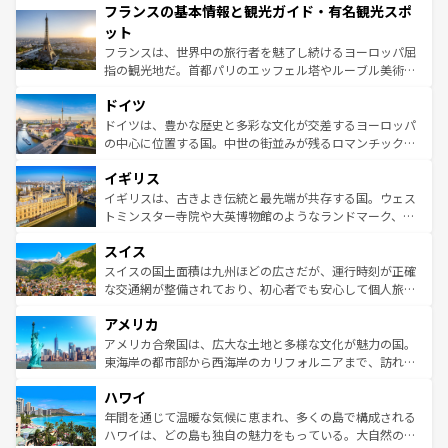
フランスの基本情報と観光ガイド・有名観光スポ
ませてくれるイタリアで、忘れられない旅をしてみよう！
文化が根付くこの国では、情熱的なフラメンコ、熱気あふ
なお、新着のイタリア情報は
コンテンツ一覧
を参照してほ
れる闘牛、そして美味しいタパスが生活の一部となってい
ット
しい。
る。首都マドリードの洗練された雰囲気や、バルセロナの
フランスは、世界中の旅行者を魅了し続けるヨーロッパ屈
アートに溢れた街角から、地方では古代ローマ遺跡や中世
指の観光地だ。首都パリのエッフェル塔やルーブル美術館
の城塞都市、穏やかなビーチリゾートまで多彩な表情を見
といった象徴的なスポットから、田舎町の古風な美しさま
せる。地方によって風土や気候が異なるスペインはその個
ドイツ
で、幅広い魅力が詰まっている。華麗な宮殿、歴史的な大
性で訪れる人を魅了する。 なお、新着のスペイン情報は
コ
聖堂、美しいビーチ、そして豊かな自然が、訪れる者を心
ドイツは、豊かな歴史と多彩な文化が交差するヨーロッパ
ンテンツ一覧
を参照してほしい。
から魅了する。また、フランスは美食の国としても知ら
の中心に位置する国。中世の街並みが残るロマンチック街
れ、フランス料理はユネスコ無形文化遺産にも登録されて
道から、未来を先取りするようなモダンな都市まで多様な
イギリス
いる。シャンパンの発祥地であるランス、プロヴァンスの
顔を持つこの国は、どこを歩いても飽きることがない。ベ
香り高いラベンダー畑など、多彩な楽しみ方が可能だ。さ
ルリンの文化的活気、バイエルン州のアルプスの絶景、そ
イギリスは、古きよき伝統と最先端が共存する国。ウェス
らに、パリ以外の地域にも魅力が溢れており、どの街角に
してライン川沿いのワイン畑といった風景は必見。ビール
トミンスター寺院や大英博物館のようなランドマーク、歴
も豊かな歴史と文化が息づいている。パリ以外の個性あふ
とソーセージを味わいながら地元の人と過ごす楽しい時間
史ある大学都市、美しい丘陵地帯や牧歌的な風景など、エ
れる地方に足を運ぶとそれぞれで全く異なる文化を体験で
スイス
は、お酒好きな人にはぜひ体験してほしい。 なお、新着の
リアごとに異なる魅力がある。また、優雅なアフタヌーン
きるだろう。 なお、新着のフランス情報は
コンテンツ一覧
ドイツ情報は
コンテンツ一覧
を参照してほしい。
ティー、ビール好きにはたまらない英国パブ、サッカー観
スイスの国土面積は九州ほどの広さだが、運行時刻が正確
を参照してほしい。
戦など、本場だからこそできる体験も豊富。イギリスを旅
な交通網が整備されており、初心者でも安心して個人旅行
して楽しみつくそう。 なお、新着のイギリス情報は
コンテ
を楽しめる。日本同様に時刻表どおりの旅が可能だ。中世
アメリカ
ンツ一覧
を参照してほしい。
の建物がそのまま残る町や、スイスならではのユニークな
博物館もあり、アルプス観光だけでなく町歩きも満喫する
アメリカ合衆国は、広大な土地と多様な文化が魅力の国。
ことができる。国民の所得が高いため物価も高いが、旅行
東海岸の都市部から西海岸のカリフォルニアまで、訪れる
者向けの交通パス提供のサービスもあり、うまく活用すれ
場所ごとに異なる風景と体験が待っている。ニューヨーク
ハワイ
ば市内交通費無料で観光を楽しむこともできる。 なお、新
のような巨大都市は、観光、ショッピング、エンターテイ
着のスイス情報は
コンテンツ一覧
を参照してほしい。
ンメントが詰まった刺激的なスポットだ。一方、アメリカ
年間を通じて温暖な気候に恵まれ、多くの島で構成される
西部には大自然が広がり、グランドキャニオンやイエロー
ハワイは、どの島も独自の魅力をもっている。大自然の神