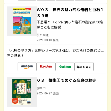
Ｗ０３ 世界の魅力的な奇岩と巨石１
３９選
不思議とロマンに満ちた岩石の謎を旅の雑
学とともに解説
旅の図鑑
2021.03.18 発売
「地球の歩き方」図鑑シリーズ第３弾は、謎だらけの奇岩と巨
石の世界！
詳細を見る
０３ 御朱印でめぐる奈良のお寺
御朱印
2024.06.27 発売