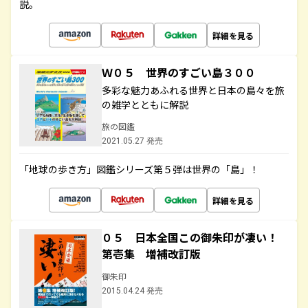
説。
詳細を見る
Ｗ０５ 世界のすごい島３００
多彩な魅力あふれる世界と日本の島々を旅
の雑学とともに解説
旅の図鑑
2021.05.27 発売
「地球の歩き方」図鑑シリーズ第５弾は世界の「島」！
詳細を見る
０５ 日本全国この御朱印が凄い！
第壱集 増補改訂版
御朱印
2015.04.24 発売