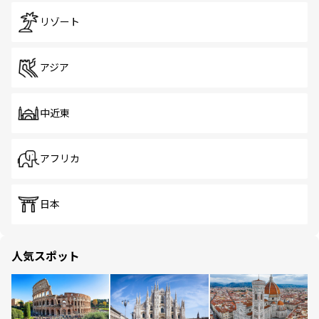
リゾート
アジア
中近東
アフリカ
日本
人気スポット