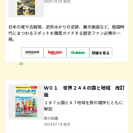
2025.10.23 発売
日本の城や古戦場、武将ゆかりの史跡、展示施設など、戦国時
代にまつわるスポットを徹底ガイドする歴史ファン必携の一
冊。
詳細を見る
AD
Ｗ０１ 世界２４４の国と地域 改訂
版
１９７ヵ国と４７地域を旅の雑学とともに
解説
旅の図鑑
2024.07.18 発売