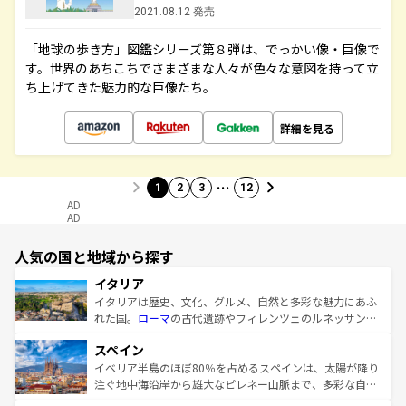
2021.08.12 発売
「地球の歩き方」図鑑シリーズ第８弾は、でっかい像・巨像で
す。世界のあちこちでさまざまな人々が色々な意図を持って立
ち上げてきた魅力的な巨像たち。
詳細を見る
…
1
2
3
12
AD
AD
人気の国と地域から探す
イタリア
イタリアは歴史、文化、グルメ、自然と多彩な魅力にあふ
れた国。
ローマ
の古代遺跡やフィレンツェのルネッサンス
美術、ヴェネツィアの運河など、歴史あるスポットはもち
スペイン
ろん、トスカーナの美しい田園風景やアマルフィ海岸の絶
景など、自然景観も見逃せない。観光の合間には、本場の
イベリア半島のほぼ80％を占めるスペインは、太陽が降り
ピザやパスタなど、絶品のイタリア料理を堪能することも
注ぐ地中海沿岸から雄大なピレネー山脈まで、多彩な自然
できる。朝目覚めてから夜眠るまで、すべての瞬間を楽し
と文化が詰まったヨーロッパ屈指の旅行先だ。多様な地域