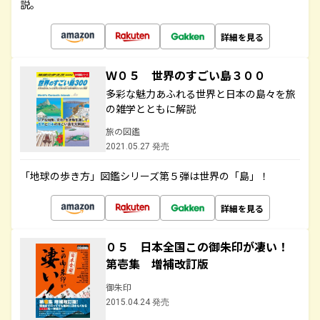
説。
詳細を見る
Ｗ０５ 世界のすごい島３００
多彩な魅力あふれる世界と日本の島々を旅
の雑学とともに解説
旅の図鑑
2021.05.27 発売
「地球の歩き方」図鑑シリーズ第５弾は世界の「島」！
詳細を見る
０５ 日本全国この御朱印が凄い！
第壱集 増補改訂版
御朱印
2015.04.24 発売