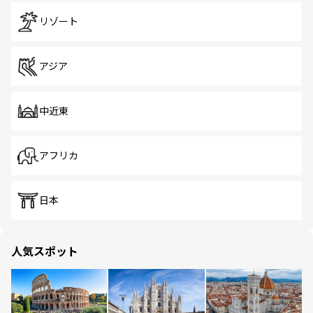
リゾート
アジア
中近東
アフリカ
日本
人気スポット