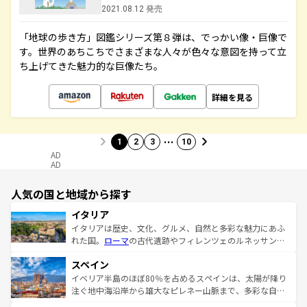
2021.08.12 発売
「地球の歩き方」図鑑シリーズ第８弾は、でっかい像・巨像で
す。世界のあちこちでさまざまな人々が色々な意図を持って立
ち上げてきた魅力的な巨像たち。
詳細を見る
…
1
2
3
10
AD
AD
人気の国と地域から探す
イタリア
イタリアは歴史、文化、グルメ、自然と多彩な魅力にあふ
れた国。
ローマ
の古代遺跡やフィレンツェのルネッサンス
美術、ヴェネツィアの運河など、歴史あるスポットはもち
スペイン
ろん、トスカーナの美しい田園風景やアマルフィ海岸の絶
景など、自然景観も見逃せない。観光の合間には、本場の
イベリア半島のほぼ80％を占めるスペインは、太陽が降り
ピザやパスタなど、絶品のイタリア料理を堪能することも
注ぐ地中海沿岸から雄大なピレネー山脈まで、多彩な自然
できる。朝目覚めてから夜眠るまで、すべての瞬間を楽し
と文化が詰まったヨーロッパ屈指の旅行先だ。多様な地域