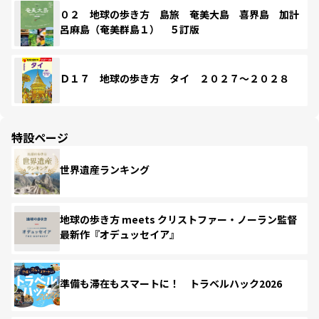
０２ 地球の歩き方 島旅 奄美大島 喜界島 加計
呂麻島（奄美群島１） ５訂版
Ｄ１７ 地球の歩き方 タイ ２０２７～２０２８
特設ページ
世界遺産ランキング
地球の歩き方 meets クリストファー・ノーラン監督
最新作『オデュッセイア』
準備も滞在もスマートに！ トラベルハック2026