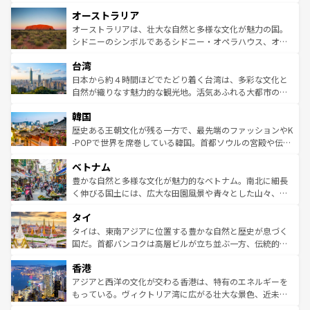
ストーン国立公園といった絶景が堪能できる。さらに、南
秘を感じたいなら、火山が生み出した壮大な景観を誇るハ
オーストラリア
部のニューオーリンズでは、音楽と美食が融合した独特の
ワイ島は見逃せない。また、定番の観光地といえばオアフ
文化が魅力。旅行者はアメリカの各地域で異なる魅力を楽
島だが、静かな自然を求めるならマウイ島やカウアイ島が
オーストラリアは、壮大な自然と多様な文化が魅力の国。
しみながら、その多様性と豊かな歴史を感じることができ
おすすめ。エメラルドグリーンに輝く海をはじめ、豊かな
シドニーのシンボルであるシドニー・オペラハウス、オー
るだろう。車でのロードトリップや列車の旅も、アメリカ
文化や歴史が息づいている。「アロハスピリット」と呼ば
ストラリア東海岸北部に広がる大サンゴ礁地帯グレートバ
ならではの贅沢な旅のスタイルだ。 なお、新着のアメリカ
台湾
れるおもてなしの心で訪れる人々を迎えてくれるハワイの
リアリーフや大陸中央部にそびえるウルル（エアーズロッ
情報は
コンテンツ一覧
を参照してほしい。
人々、おいしいローカルフードやハワイアンミュージッ
ク）、タスマニアの美しい原生林やケアンズの熱帯雨林な
日本から約４時間ほどでたどり着く台湾は、多彩な文化と
ク、伝統的なフラダンスなど、すべてがハワイの魅力を彩
ど、見どころがたくさん。また、カフェやワイン、オージ
自然が織りなす魅力的な観光地。活気あふれる大都市の台
っている。訪れるたびに新しい発見と感動が待っているハ
ービーフなどの食文化も豊かで、美味しいものであふれて
北やノスタルジックな町並みが人気な九份（ジォウフェ
ワイを、存分に味わってほしい。 なお、新着のハワイ情報
韓国
いる。アクティビティも充実しており、サーフィンやダイ
ン）、静ひつな山岳地帯である台湾東部など、都市の喧騒
は
コンテンツ一覧
を参照してほしい。
ビング、ハイキングなど、アウトドア好きにはたまらな
と山間の静けさが共存しており、訪れる人に新しい発見と
歴史ある王朝文化が残る一方で、最先端のファッションやK
い。オーストラリアの多彩な魅力を存分に味わいつくそ
驚きをもたらしてくれる。また、奥深い台湾の食文化も魅
-POPで世界を席巻している韓国。首都ソウルの宮殿や伝統
う。 なお、新着のオーストラリア情報は
コンテンツ一覧
を
力で、夜市などの屋台グルメから高級料理、ヘルシーで美
家屋が並ぶエリアでは韓国の歴史と文化に浸ることがで
参照してほしい。
ベトナム
容にもいいと評判のスイーツなど、バラエティ豊かな料理
き、地方に足を延ばせば四季折々の自然美を楽しむことが
が味わえる。 なお、新着の台湾情報は
コンテンツ一覧
を参
できる。そして、キムチや焼肉、絶品のストリートフード
豊かな自然と多様な文化が魅力的なベトナム。南北に細長
照してほしい。
まで、さまざまな韓国料理が待っている。夜には、韓国な
く伸びる国土には、広大な田園風景や青々とした山々、世
らではのナイトライフも堪能できる。あたたかいホスピタ
界遺産に登録された壮大な自然景観が点在し、都市部では
タイ
リティに包まれながら、韓国の多彩な魅力を心ゆくまで味
急速な発展と共に伝統が息づく。ハノイの古い町並みやホ
わってみてほしい。 なお、新着の韓国情報は
コンテンツ一
ーチミン市のフランス統治時代の建物も、独特の雰囲気を
タイは、東南アジアに位置する豊かな自然と歴史が息づく
覧
を参照してほしい。
醸し出している。また、バラエティの豊かさとおいしさで
国だ。首都バンコクは高層ビルが立ち並ぶ一方、伝統的な
世界中の食通を魅了してやまないベトナム料理も魅力のひ
寺院や市場がいたるところに点在し、古きよき文化と現代
香港
とつ。フォーやバインミー、ベトナムコーヒーなどは、ぜ
の活気が交差している。北部ではチェンマイなどの山岳地
ひ現地で味わいたい。どの地域を訪れてもあたたかい人々
帯で自然と触れ合い、南部ではプーケットやクラビの美し
アジアと西洋の文化が交わる香港は、特有のエネルギーを
が旅行者を迎えてくれるので、きっと忘れられない旅にな
いビーチでリゾート気分を楽しむことができる。タイ料理
もっている。ヴィクトリア湾に広がる壮大な景色、近未来
るはずだ。 なお、新着のベトナム情報は
コンテンツ一覧
を
は世界的に有名で、屋台から高級レストランまで味覚を刺
的なアートスポット、そして歴史と現代が融合した町並