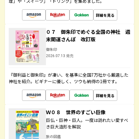
理」や「スイーツ」「ドリンク」を集めました。
詳細を見る
０７ 御朱印でめぐる全国の神社 週
末開運さんぽ 改訂版
御朱印
2026.07.13 発売
『御利益と御朱印』が凄い、を基準に全国7万社から厳選した
神社を紹介。ビギナーに優しく、ツウも納得の1冊です。
詳細を見る
Ｗ０８ 世界のすごい巨像
巨仏・巨神・巨人。一度は訪れたい愛すべ
き巨大造形を解説
旅の図鑑