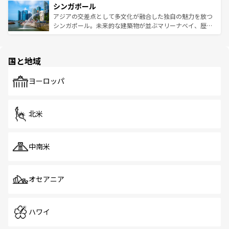
参照してほしい。
シンガポール
激する。気候は一年中温暖で、どの季節にも異なる楽しみ
み、どこを訪れても感動するはず。観光スポットが密集し
が待っている。親しみやすいタイの人々、仏教を中心とし
ており、効率よく見どころを回れるのも魅力。息をのむよ
アジアの交差点として多文化が融合した独自の魅力を放つ
た文化、そして多様な観光資源が、訪れる旅人を魅了し続
うな絶景から文化的な体験まで、香港を存分に楽しみ尽く
シンガポール。未来的な建築物が並ぶマリーナベイ、歴史
ける。 なお、新着のタイ情報は
コンテンツ一覧
を参照して
そう。 なお、新着の香港情報は
コンテンツ一覧
を参照して
と伝統を感じられるエスニックタウン、多数の緑豊かな公
ほしい。
ほしい。
園や自然保護区など、自然が調和した近代的な景観と文化
の多様性あふれるカラフルな町は、どこを歩いても新しい
国と地域
発見がある。さらに、治安のよさや充実した公共交通機関
も、旅行者にとっては魅力的なポイント。グルメも豊富
で、ホーカーズは地元の風情を楽しめる外せないスポット
ヨーロッパ
だ。訪れる人を飽きさせないシンガポールで、多様な魅力
を体感しよう。 なお、新着のシンガポール情報は
コンテン
ツ一覧
を参照してほしい。
北米
中南米
オセアニア
ハワイ