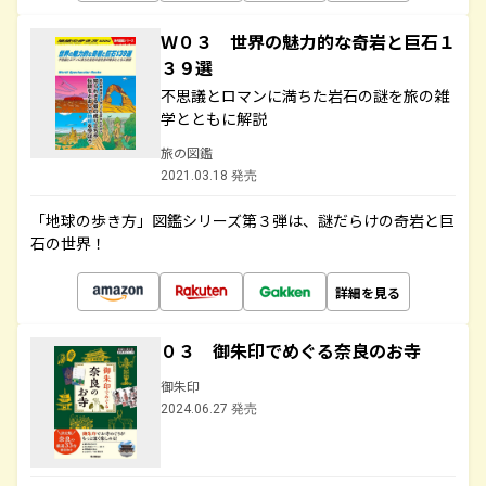
Ｗ０３ 世界の魅力的な奇岩と巨石１
３９選
不思議とロマンに満ちた岩石の謎を旅の雑
学とともに解説
旅の図鑑
2021.03.18 発売
「地球の歩き方」図鑑シリーズ第３弾は、謎だらけの奇岩と巨
石の世界！
詳細を見る
０３ 御朱印でめぐる奈良のお寺
御朱印
2024.06.27 発売