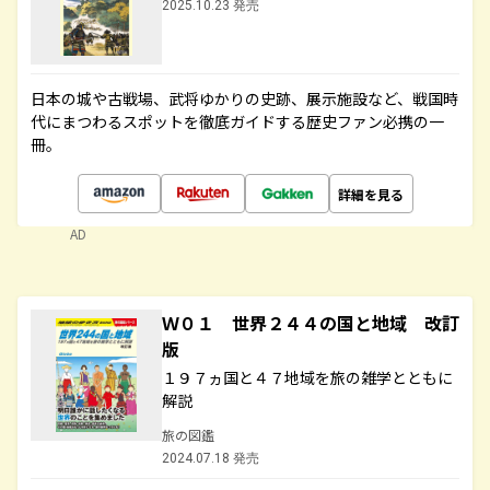
2025.10.23 発売
日本の城や古戦場、武将ゆかりの史跡、展示施設など、戦国時
代にまつわるスポットを徹底ガイドする歴史ファン必携の一
冊。
詳細を見る
AD
Ｗ０１ 世界２４４の国と地域 改訂
版
１９７ヵ国と４７地域を旅の雑学とともに
解説
旅の図鑑
2024.07.18 発売