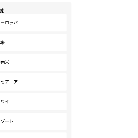
域
ヨーロッパ
北米
中南米
オセアニア
ハワイ
リゾート