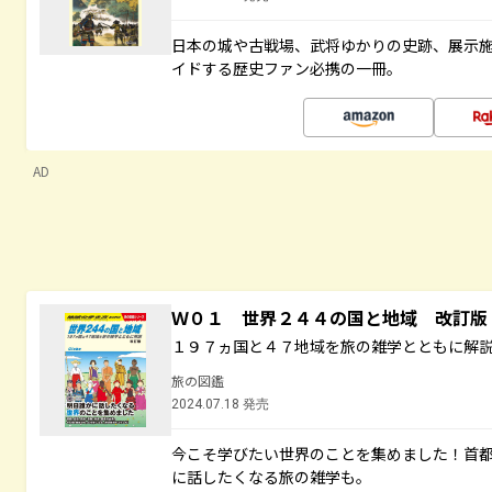
日本の城や古戦場、武将ゆかりの史跡、展示
イドする歴史ファン必携の一冊。
AD
Ｗ０１ 世界２４４の国と地域 改訂版
１９７ヵ国と４７地域を旅の雑学とともに解
旅の図鑑
2024.07.18 発売
今こそ学びたい世界のことを集めました！首
に話したくなる旅の雑学も。