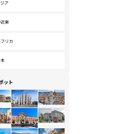
アジア
中近東
アフリカ
日本
ポット