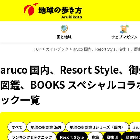
国と地域
ウェブマガジン
TOP
ガイドブック
aruco 国内、Resort Style、
aruco 国内、Resort Sty
図鑑、BOOKS スペシャルコラ
ック一覧
すべて
地球の歩き方 海外
地球の歩き方 Jシリーズ（国内）
ar
ランキング&テクニック
Resort Style
島旅
御朱印
歴史時