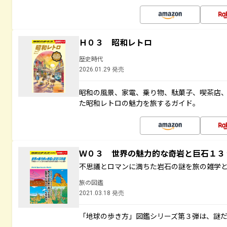
Ｈ０３ 昭和レトロ
歴史時代
2026.01.29 発売
昭和の風景、家電、乗り物、駄菓子、喫茶店
た昭和レトロの魅力を旅するガイド。
Ｗ０３ 世界の魅力的な奇岩と巨石１
不思議とロマンに満ちた岩石の謎を旅の雑学
旅の図鑑
2021.03.18 発売
「地球の歩き方」図鑑シリーズ第３弾は、謎