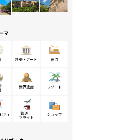
ーマ
食
建築・アート
宿泊
ト・
世界遺産
リゾート
戦
鉄道・
ビティ
ショップ
フライト