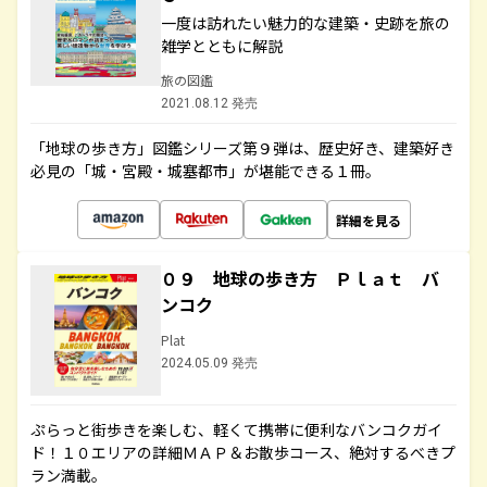
一度は訪れたい魅力的な建築・史跡を旅の
雑学とともに解説
旅の図鑑
2021.08.12 発売
「地球の歩き方」図鑑シリーズ第９弾は、歴史好き、建築好き
必見の「城・宮殿・城塞都市」が堪能できる１冊。
詳細を見る
０９ 地球の歩き方 Ｐｌａｔ バ
ンコク
Plat
2024.05.09 発売
ぷらっと街歩きを楽しむ、軽くて携帯に便利なバンコクガイ
ド！１０エリアの詳細ＭＡＰ＆お散歩コース、絶対するべきプ
ラン満載。