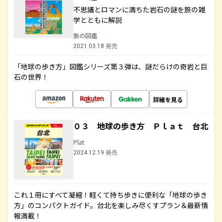
不思議とロマンに満ちた岩石の謎を旅の雑
学とともに解説
旅の図鑑
2021.03.18 発売
「地球の歩き方」図鑑シリーズ第３弾は、謎だらけの奇岩と巨
石の世界！
詳細を見る
０３ 地球の歩き方 Ｐｌａｔ 台北
Plat
2024.12.19 発売
これ１冊にすべて凝縮！軽くて持ち歩きに便利な「地球の歩き
方」のコンパクトガイド。台北を楽しみ尽くすプラン＆最新情
報満載！