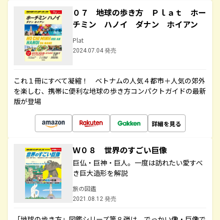
０７ 地球の歩き方 Ｐｌａｔ ホー
チミン ハノイ ダナン ホイアン
Plat
2024.07.04 発売
これ１冊にすべて凝縮！ ベトナムの人気４都市＋人気の郊外
を楽しむ、携帯に便利な地球の歩き方コンパクトガイドの最新
版が登場
詳細を見る
Ｗ０８ 世界のすごい巨像
巨仏・巨神・巨人。一度は訪れたい愛すべ
き巨大造形を解説
旅の図鑑
2021.08.12 発売
「地球の歩き方」図鑑シリーズ第８弾は、でっかい像・巨像で