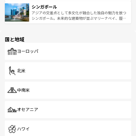
るはずだ。 なお、新着のベトナム情報は
コンテンツ一覧
を
は世界的に有名で、屋台から高級レストランまで味覚を刺
的なアートスポット、そして歴史と現代が融合した町並
参照してほしい。
シンガポール
激する。気候は一年中温暖で、どの季節にも異なる楽しみ
み、どこを訪れても感動するはず。観光スポットが密集し
が待っている。親しみやすいタイの人々、仏教を中心とし
ており、効率よく見どころを回れるのも魅力。息をのむよ
アジアの交差点として多文化が融合した独自の魅力を放つ
た文化、そして多様な観光資源が、訪れる旅人を魅了し続
うな絶景から文化的な体験まで、香港を存分に楽しみ尽く
シンガポール。未来的な建築物が並ぶマリーナベイ、歴史
ける。 なお、新着のタイ情報は
コンテンツ一覧
を参照して
そう。 なお、新着の香港情報は
コンテンツ一覧
を参照して
と伝統を感じられるエスニックタウン、多数の緑豊かな公
ほしい。
ほしい。
園や自然保護区など、自然が調和した近代的な景観と文化
の多様性あふれるカラフルな町は、どこを歩いても新しい
国と地域
発見がある。さらに、治安のよさや充実した公共交通機関
も、旅行者にとっては魅力的なポイント。グルメも豊富
で、ホーカーズは地元の風情を楽しめる外せないスポット
ヨーロッパ
だ。訪れる人を飽きさせないシンガポールで、多様な魅力
を体感しよう。 なお、新着のシンガポール情報は
コンテン
ツ一覧
を参照してほしい。
北米
中南米
オセアニア
ハワイ