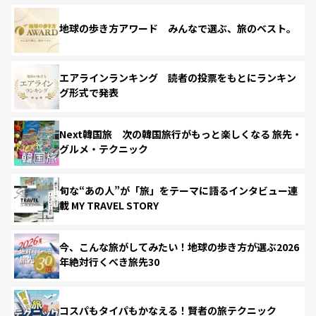
地球の歩き方アワード みんなで選ぶ、旅のベスト。
エアラインランキング 読者の投票をもとにランキン
グ形式で発表
Next韓国旅 次の韓国旅行がもっと楽しくなる 旅先・
グルメ・テクニック
旬な“あの人”が「旅」をテーマに語るインタビュー連
載 MY TRAVEL STORY
今、こんな旅がしてみたい！地球の歩き方が選ぶ2026
年絶対行くべき旅先30
コスパもタイパもかなえる！賢者の旅テクニック