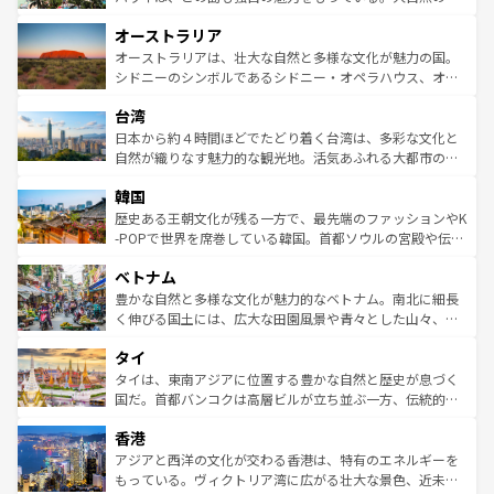
ストーン国立公園といった絶景が堪能できる。さらに、南
秘を感じたいなら、火山が生み出した壮大な景観を誇るハ
オーストラリア
部のニューオーリンズでは、音楽と美食が融合した独特の
ワイ島は見逃せない。また、定番の観光地といえばオアフ
文化が魅力。旅行者はアメリカの各地域で異なる魅力を楽
島だが、静かな自然を求めるならマウイ島やカウアイ島が
オーストラリアは、壮大な自然と多様な文化が魅力の国。
しみながら、その多様性と豊かな歴史を感じることができ
おすすめ。エメラルドグリーンに輝く海をはじめ、豊かな
シドニーのシンボルであるシドニー・オペラハウス、オー
るだろう。車でのロードトリップや列車の旅も、アメリカ
文化や歴史が息づいている。「アロハスピリット」と呼ば
ストラリア東海岸北部に広がる大サンゴ礁地帯グレートバ
ならではの贅沢な旅のスタイルだ。 なお、新着のアメリカ
台湾
れるおもてなしの心で訪れる人々を迎えてくれるハワイの
リアリーフや大陸中央部にそびえるウルル（エアーズロッ
情報は
コンテンツ一覧
を参照してほしい。
人々、おいしいローカルフードやハワイアンミュージッ
ク）、タスマニアの美しい原生林やケアンズの熱帯雨林な
日本から約４時間ほどでたどり着く台湾は、多彩な文化と
ク、伝統的なフラダンスなど、すべてがハワイの魅力を彩
ど、見どころがたくさん。また、カフェやワイン、オージ
自然が織りなす魅力的な観光地。活気あふれる大都市の台
っている。訪れるたびに新しい発見と感動が待っているハ
ービーフなどの食文化も豊かで、美味しいものであふれて
北やノスタルジックな町並みが人気な九份（ジォウフェ
ワイを、存分に味わってほしい。 なお、新着のハワイ情報
韓国
いる。アクティビティも充実しており、サーフィンやダイ
ン）、静ひつな山岳地帯である台湾東部など、都市の喧騒
は
コンテンツ一覧
を参照してほしい。
ビング、ハイキングなど、アウトドア好きにはたまらな
と山間の静けさが共存しており、訪れる人に新しい発見と
歴史ある王朝文化が残る一方で、最先端のファッションやK
い。オーストラリアの多彩な魅力を存分に味わいつくそ
驚きをもたらしてくれる。また、奥深い台湾の食文化も魅
-POPで世界を席巻している韓国。首都ソウルの宮殿や伝統
う。 なお、新着のオーストラリア情報は
コンテンツ一覧
を
力で、夜市などの屋台グルメから高級料理、ヘルシーで美
家屋が並ぶエリアでは韓国の歴史と文化に浸ることがで
参照してほしい。
ベトナム
容にもいいと評判のスイーツなど、バラエティ豊かな料理
き、地方に足を延ばせば四季折々の自然美を楽しむことが
が味わえる。 なお、新着の台湾情報は
コンテンツ一覧
を参
できる。そして、キムチや焼肉、絶品のストリートフード
豊かな自然と多様な文化が魅力的なベトナム。南北に細長
照してほしい。
まで、さまざまな韓国料理が待っている。夜には、韓国な
く伸びる国土には、広大な田園風景や青々とした山々、世
らではのナイトライフも堪能できる。あたたかいホスピタ
界遺産に登録された壮大な自然景観が点在し、都市部では
タイ
リティに包まれながら、韓国の多彩な魅力を心ゆくまで味
急速な発展と共に伝統が息づく。ハノイの古い町並みやホ
わってみてほしい。 なお、新着の韓国情報は
コンテンツ一
ーチミン市のフランス統治時代の建物も、独特の雰囲気を
タイは、東南アジアに位置する豊かな自然と歴史が息づく
覧
を参照してほしい。
醸し出している。また、バラエティの豊かさとおいしさで
国だ。首都バンコクは高層ビルが立ち並ぶ一方、伝統的な
世界中の食通を魅了してやまないベトナム料理も魅力のひ
寺院や市場がいたるところに点在し、古きよき文化と現代
香港
とつ。フォーやバインミー、ベトナムコーヒーなどは、ぜ
の活気が交差している。北部ではチェンマイなどの山岳地
ひ現地で味わいたい。どの地域を訪れてもあたたかい人々
帯で自然と触れ合い、南部ではプーケットやクラビの美し
アジアと西洋の文化が交わる香港は、特有のエネルギーを
が旅行者を迎えてくれるので、きっと忘れられない旅にな
いビーチでリゾート気分を楽しむことができる。タイ料理
もっている。ヴィクトリア湾に広がる壮大な景色、近未来