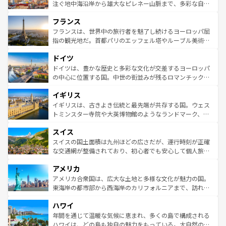
ピザやパスタなど、絶品のイタリア料理を堪能することも
注ぐ地中海沿岸から雄大なピレネー山脈まで、多彩な自然
できる。朝目覚めてから夜眠るまで、すべての瞬間を楽し
と文化が詰まったヨーロッパ屈指の旅行先だ。多様な地域
フランス
ませてくれるイタリアで、忘れられない旅をしてみよう！
文化が根付くこの国では、情熱的なフラメンコ、熱気あふ
なお、新着のイタリア情報は
コンテンツ一覧
を参照してほ
れる闘牛、そして美味しいタパスが生活の一部となってい
フランスは、世界中の旅行者を魅了し続けるヨーロッパ屈
しい。
る。首都マドリードの洗練された雰囲気や、バルセロナの
指の観光地だ。首都パリのエッフェル塔やルーブル美術館
アートに溢れた街角から、地方では古代ローマ遺跡や中世
といった象徴的なスポットから、田舎町の古風な美しさま
ドイツ
の城塞都市、穏やかなビーチリゾートまで多彩な表情を見
で、幅広い魅力が詰まっている。華麗な宮殿、歴史的な大
せる。地方によって風土や気候が異なるスペインはその個
聖堂、美しいビーチ、そして豊かな自然が、訪れる者を心
ドイツは、豊かな歴史と多彩な文化が交差するヨーロッパ
性で訪れる人を魅了する。 なお、新着のスペイン情報は
コ
から魅了する。また、フランスは美食の国としても知ら
の中心に位置する国。中世の街並みが残るロマンチック街
ンテンツ一覧
を参照してほしい。
れ、フランス料理はユネスコ無形文化遺産にも登録されて
道から、未来を先取りするようなモダンな都市まで多様な
イギリス
いる。シャンパンの発祥地であるランス、プロヴァンスの
顔を持つこの国は、どこを歩いても飽きることがない。ベ
香り高いラベンダー畑など、多彩な楽しみ方が可能だ。さ
ルリンの文化的活気、バイエルン州のアルプスの絶景、そ
イギリスは、古きよき伝統と最先端が共存する国。ウェス
らに、パリ以外の地域にも魅力が溢れており、どの街角に
してライン川沿いのワイン畑といった風景は必見。ビール
トミンスター寺院や大英博物館のようなランドマーク、歴
も豊かな歴史と文化が息づいている。パリ以外の個性あふ
とソーセージを味わいながら地元の人と過ごす楽しい時間
史ある大学都市、美しい丘陵地帯や牧歌的な風景など、エ
れる地方に足を運ぶとそれぞれで全く異なる文化を体験で
スイス
は、お酒好きな人にはぜひ体験してほしい。 なお、新着の
リアごとに異なる魅力がある。また、優雅なアフタヌーン
きるだろう。 なお、新着のフランス情報は
コンテンツ一覧
ドイツ情報は
コンテンツ一覧
を参照してほしい。
ティー、ビール好きにはたまらない英国パブ、サッカー観
スイスの国土面積は九州ほどの広さだが、運行時刻が正確
を参照してほしい。
戦など、本場だからこそできる体験も豊富。イギリスを旅
な交通網が整備されており、初心者でも安心して個人旅行
して楽しみつくそう。 なお、新着のイギリス情報は
コンテ
を楽しめる。日本同様に時刻表どおりの旅が可能だ。中世
アメリカ
ンツ一覧
を参照してほしい。
の建物がそのまま残る町や、スイスならではのユニークな
博物館もあり、アルプス観光だけでなく町歩きも満喫する
アメリカ合衆国は、広大な土地と多様な文化が魅力の国。
ことができる。国民の所得が高いため物価も高いが、旅行
東海岸の都市部から西海岸のカリフォルニアまで、訪れる
者向けの交通パス提供のサービスもあり、うまく活用すれ
場所ごとに異なる風景と体験が待っている。ニューヨーク
ハワイ
ば市内交通費無料で観光を楽しむこともできる。 なお、新
のような巨大都市は、観光、ショッピング、エンターテイ
着のスイス情報は
コンテンツ一覧
を参照してほしい。
ンメントが詰まった刺激的なスポットだ。一方、アメリカ
年間を通じて温暖な気候に恵まれ、多くの島で構成される
西部には大自然が広がり、グランドキャニオンやイエロー
ハワイは、どの島も独自の魅力をもっている。大自然の神