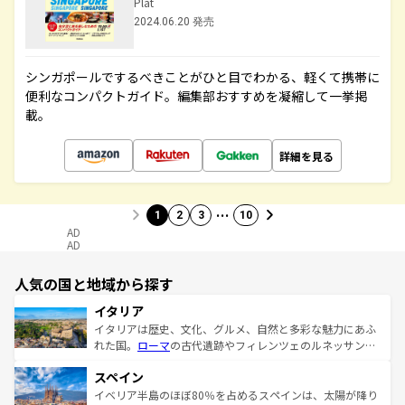
Plat
2024.06.20 発売
シンガポールでするべきことがひと目でわかる、軽くて携帯に
便利なコンパクトガイド。編集部おすすめを凝縮して一挙掲
載。
詳細を見る
…
1
2
3
10
AD
AD
人気の国と地域から探す
イタリア
イタリアは歴史、文化、グルメ、自然と多彩な魅力にあふ
れた国。
ローマ
の古代遺跡やフィレンツェのルネッサンス
美術、ヴェネツィアの運河など、歴史あるスポットはもち
スペイン
ろん、トスカーナの美しい田園風景やアマルフィ海岸の絶
景など、自然景観も見逃せない。観光の合間には、本場の
イベリア半島のほぼ80％を占めるスペインは、太陽が降り