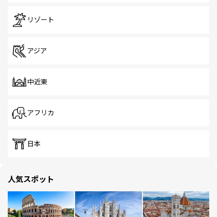
リゾート
アジア
中近東
アフリカ
日本
人気スポット