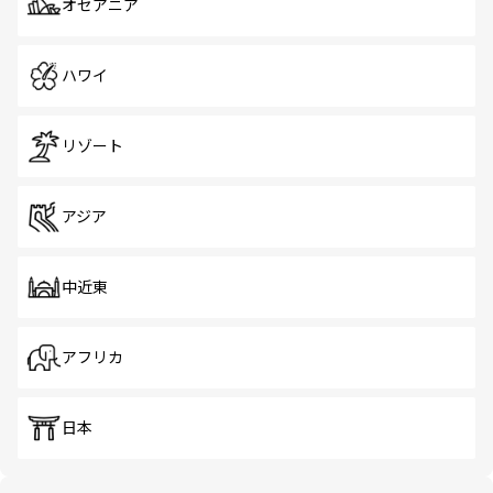
オセアニア
ハワイ
リゾート
アジア
中近東
アフリカ
日本