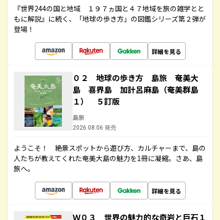
『世界244の国と地域 １９７ヵ国と４７地域を旅の雑学とと
もに解説』に続く、「地球の歩き方」の図鑑シリーズ第２弾が
登場！
詳細を見る
０２ 地球の歩き方 島旅 奄美大
島 喜界島 加計呂麻島（奄美群島
１） ５訂版
島旅
2026.08.06 発売
ようこそ！ 絶景スポットから遊び方、カルチャーまで、島の
人たちが教えてくれた奄美大島の魅力を1冊に凝縮。さあ、島
旅へ。
詳細を見る
Ｗ０３ 世界の魅力的な奇岩と巨石１