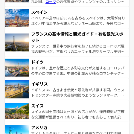
れた国。
ローマ
の古代遺跡やフィレンツェのルネッサンス
美術、ヴェネツィアの運河など、歴史あるスポットはもち
スペイン
ろん、トスカーナの美しい田園風景やアマルフィ海岸の絶
景など、自然景観も見逃せない。観光の合間には、本場の
イベリア半島のほぼ80％を占めるスペインは、太陽が降り
ピザやパスタなど、絶品のイタリア料理を堪能することも
注ぐ地中海沿岸から雄大なピレネー山脈まで、多彩な自然
できる。朝目覚めてから夜眠るまで、すべての瞬間を楽し
と文化が詰まったヨーロッパ屈指の旅行先だ。多様な地域
フランスの基本情報と観光ガイド・有名観光スポ
ませてくれるイタリアで、忘れられない旅をしてみよう！
文化が根付くこの国では、情熱的なフラメンコ、熱気あふ
なお、新着のイタリア情報は
コンテンツ一覧
を参照してほ
れる闘牛、そして美味しいタパスが生活の一部となってい
ット
しい。
る。首都マドリードの洗練された雰囲気や、バルセロナの
フランスは、世界中の旅行者を魅了し続けるヨーロッパ屈
アートに溢れた街角から、地方では古代ローマ遺跡や中世
指の観光地だ。首都パリのエッフェル塔やルーブル美術館
の城塞都市、穏やかなビーチリゾートまで多彩な表情を見
といった象徴的なスポットから、田舎町の古風な美しさま
せる。地方によって風土や気候が異なるスペインはその個
ドイツ
で、幅広い魅力が詰まっている。華麗な宮殿、歴史的な大
性で訪れる人を魅了する。 なお、新着のスペイン情報は
コ
聖堂、美しいビーチ、そして豊かな自然が、訪れる者を心
ドイツは、豊かな歴史と多彩な文化が交差するヨーロッパ
ンテンツ一覧
を参照してほしい。
から魅了する。また、フランスは美食の国としても知ら
の中心に位置する国。中世の街並みが残るロマンチック街
れ、フランス料理はユネスコ無形文化遺産にも登録されて
道から、未来を先取りするようなモダンな都市まで多様な
イギリス
いる。シャンパンの発祥地であるランス、プロヴァンスの
顔を持つこの国は、どこを歩いても飽きることがない。ベ
香り高いラベンダー畑など、多彩な楽しみ方が可能だ。さ
ルリンの文化的活気、バイエルン州のアルプスの絶景、そ
イギリスは、古きよき伝統と最先端が共存する国。ウェス
らに、パリ以外の地域にも魅力が溢れており、どの街角に
してライン川沿いのワイン畑といった風景は必見。ビール
トミンスター寺院や大英博物館のようなランドマーク、歴
も豊かな歴史と文化が息づいている。パリ以外の個性あふ
とソーセージを味わいながら地元の人と過ごす楽しい時間
史ある大学都市、美しい丘陵地帯や牧歌的な風景など、エ
れる地方に足を運ぶとそれぞれで全く異なる文化を体験で
スイス
は、お酒好きな人にはぜひ体験してほしい。 なお、新着の
リアごとに異なる魅力がある。また、優雅なアフタヌーン
きるだろう。 なお、新着のフランス情報は
コンテンツ一覧
ドイツ情報は
コンテンツ一覧
を参照してほしい。
ティー、ビール好きにはたまらない英国パブ、サッカー観
スイスの国土面積は九州ほどの広さだが、運行時刻が正確
を参照してほしい。
戦など、本場だからこそできる体験も豊富。イギリスを旅
な交通網が整備されており、初心者でも安心して個人旅行
して楽しみつくそう。 なお、新着のイギリス情報は
コンテ
を楽しめる。日本同様に時刻表どおりの旅が可能だ。中世
アメリカ
ンツ一覧
を参照してほしい。
の建物がそのまま残る町や、スイスならではのユニークな
博物館もあり、アルプス観光だけでなく町歩きも満喫する
アメリカ合衆国は、広大な土地と多様な文化が魅力の国。