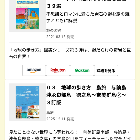
３９選
不思議とロマンに満ちた岩石の謎を旅の雑
学とともに解説
旅の図鑑
2021.03.18 発売
「地球の歩き方」図鑑シリーズ第３弾は、謎だらけの奇岩と巨
石の世界！
詳細を見る
０３ 地球の歩き方 島旅 与論島
沖永良部島 徳之島～奄美群島②～
３訂版
島旅
2025.12.11 発売
見たことのない世界に心奪われる！ 奄美群島南部「与論島・
沖永良部島・徳之島」の三島だけをフィーチャーした完全ガイ