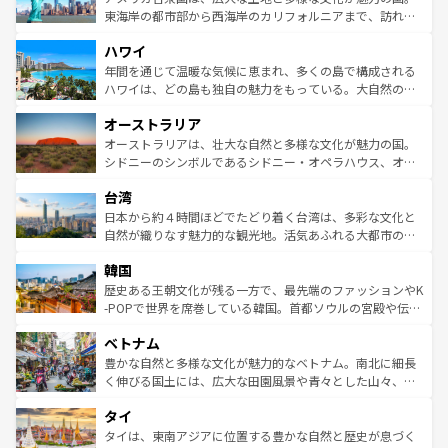
ことができる。国民の所得が高いため物価も高いが、旅行
東海岸の都市部から西海岸のカリフォルニアまで、訪れる
者向けの交通パス提供のサービスもあり、うまく活用すれ
場所ごとに異なる風景と体験が待っている。ニューヨーク
ハワイ
ば市内交通費無料で観光を楽しむこともできる。 なお、新
のような巨大都市は、観光、ショッピング、エンターテイ
着のスイス情報は
コンテンツ一覧
を参照してほしい。
ンメントが詰まった刺激的なスポットだ。一方、アメリカ
年間を通じて温暖な気候に恵まれ、多くの島で構成される
西部には大自然が広がり、グランドキャニオンやイエロー
ハワイは、どの島も独自の魅力をもっている。大自然の神
ストーン国立公園といった絶景が堪能できる。さらに、南
秘を感じたいなら、火山が生み出した壮大な景観を誇るハ
オーストラリア
部のニューオーリンズでは、音楽と美食が融合した独特の
ワイ島は見逃せない。また、定番の観光地といえばオアフ
文化が魅力。旅行者はアメリカの各地域で異なる魅力を楽
島だが、静かな自然を求めるならマウイ島やカウアイ島が
オーストラリアは、壮大な自然と多様な文化が魅力の国。
しみながら、その多様性と豊かな歴史を感じることができ
おすすめ。エメラルドグリーンに輝く海をはじめ、豊かな
シドニーのシンボルであるシドニー・オペラハウス、オー
るだろう。車でのロードトリップや列車の旅も、アメリカ
文化や歴史が息づいている。「アロハスピリット」と呼ば
ストラリア東海岸北部に広がる大サンゴ礁地帯グレートバ
ならではの贅沢な旅のスタイルだ。 なお、新着のアメリカ
台湾
れるおもてなしの心で訪れる人々を迎えてくれるハワイの
リアリーフや大陸中央部にそびえるウルル（エアーズロッ
情報は
コンテンツ一覧
を参照してほしい。
人々、おいしいローカルフードやハワイアンミュージッ
ク）、タスマニアの美しい原生林やケアンズの熱帯雨林な
日本から約４時間ほどでたどり着く台湾は、多彩な文化と
ク、伝統的なフラダンスなど、すべてがハワイの魅力を彩
ど、見どころがたくさん。また、カフェやワイン、オージ
自然が織りなす魅力的な観光地。活気あふれる大都市の台
っている。訪れるたびに新しい発見と感動が待っているハ
ービーフなどの食文化も豊かで、美味しいものであふれて
北やノスタルジックな町並みが人気な九份（ジォウフェ
ワイを、存分に味わってほしい。 なお、新着のハワイ情報
韓国
いる。アクティビティも充実しており、サーフィンやダイ
ン）、静ひつな山岳地帯である台湾東部など、都市の喧騒
は
コンテンツ一覧
を参照してほしい。
ビング、ハイキングなど、アウトドア好きにはたまらな
と山間の静けさが共存しており、訪れる人に新しい発見と
歴史ある王朝文化が残る一方で、最先端のファッションやK
い。オーストラリアの多彩な魅力を存分に味わいつくそ
驚きをもたらしてくれる。また、奥深い台湾の食文化も魅
-POPで世界を席巻している韓国。首都ソウルの宮殿や伝統
う。 なお、新着のオーストラリア情報は
コンテンツ一覧
を
力で、夜市などの屋台グルメから高級料理、ヘルシーで美
家屋が並ぶエリアでは韓国の歴史と文化に浸ることがで
参照してほしい。
ベトナム
容にもいいと評判のスイーツなど、バラエティ豊かな料理
き、地方に足を延ばせば四季折々の自然美を楽しむことが
が味わえる。 なお、新着の台湾情報は
コンテンツ一覧
を参
できる。そして、キムチや焼肉、絶品のストリートフード
豊かな自然と多様な文化が魅力的なベトナム。南北に細長
照してほしい。
まで、さまざまな韓国料理が待っている。夜には、韓国な
く伸びる国土には、広大な田園風景や青々とした山々、世
らではのナイトライフも堪能できる。あたたかいホスピタ
界遺産に登録された壮大な自然景観が点在し、都市部では
タイ
リティに包まれながら、韓国の多彩な魅力を心ゆくまで味
急速な発展と共に伝統が息づく。ハノイの古い町並みやホ
わってみてほしい。 なお、新着の韓国情報は
コンテンツ一
ーチミン市のフランス統治時代の建物も、独特の雰囲気を
タイは、東南アジアに位置する豊かな自然と歴史が息づく