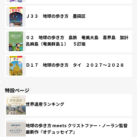
Ｊ３３ 地球の歩き方 墨田区
０２ 地球の歩き方 島旅 奄美大島 喜界島 加計
呂麻島（奄美群島１） ５訂版
Ｄ１７ 地球の歩き方 タイ ２０２７～２０２８
特設ページ
世界遺産ランキング
地球の歩き方 meets クリストファー・ノーラン監督
最新作『オデュッセイア』