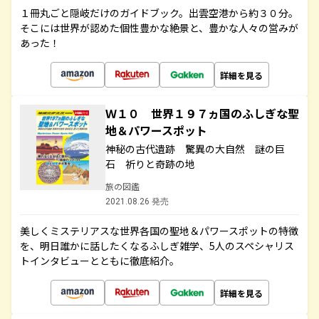
１冊丸ごと隠岐だけのガイドブック。出雲空港から約３０分。
そこには世界が認めた個性豊かな絶景と、豊かな人々の営みが
あった！
詳細を見る
Ｗ１０ 世界１９７ヵ国のふしぎな聖
地＆パワースポット
神秘の古代遺跡 驚異の大自然 謎の巨
石 祈りと奇跡の地
旅の図鑑
2021.08.26 発売
美しくミステリアスな世界各国の聖地＆パワースポットの特徴
を、明日誰かに話したくなるふしぎ雑学、5人のスペシャリス
トインタビューとともに徹底紹介。
詳細を見る