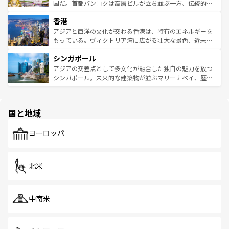
覧
を参照してほしい。
醸し出している。また、バラエティの豊かさとおいしさで
国だ。首都バンコクは高層ビルが立ち並ぶ一方、伝統的な
世界中の食通を魅了してやまないベトナム料理も魅力のひ
寺院や市場がいたるところに点在し、古きよき文化と現代
香港
とつ。フォーやバインミー、ベトナムコーヒーなどは、ぜ
の活気が交差している。北部ではチェンマイなどの山岳地
ひ現地で味わいたい。どの地域を訪れてもあたたかい人々
帯で自然と触れ合い、南部ではプーケットやクラビの美し
アジアと西洋の文化が交わる香港は、特有のエネルギーを
が旅行者を迎えてくれるので、きっと忘れられない旅にな
いビーチでリゾート気分を楽しむことができる。タイ料理
もっている。ヴィクトリア湾に広がる壮大な景色、近未来
るはずだ。 なお、新着のベトナム情報は
コンテンツ一覧
を
は世界的に有名で、屋台から高級レストランまで味覚を刺
的なアートスポット、そして歴史と現代が融合した町並
参照してほしい。
シンガポール
激する。気候は一年中温暖で、どの季節にも異なる楽しみ
み、どこを訪れても感動するはず。観光スポットが密集し
が待っている。親しみやすいタイの人々、仏教を中心とし
ており、効率よく見どころを回れるのも魅力。息をのむよ
アジアの交差点として多文化が融合した独自の魅力を放つ
た文化、そして多様な観光資源が、訪れる旅人を魅了し続
うな絶景から文化的な体験まで、香港を存分に楽しみ尽く
シンガポール。未来的な建築物が並ぶマリーナベイ、歴史
ける。 なお、新着のタイ情報は
コンテンツ一覧
を参照して
そう。 なお、新着の香港情報は
コンテンツ一覧
を参照して
と伝統を感じられるエスニックタウン、多数の緑豊かな公
ほしい。
ほしい。
園や自然保護区など、自然が調和した近代的な景観と文化
の多様性あふれるカラフルな町は、どこを歩いても新しい
国と地域
発見がある。さらに、治安のよさや充実した公共交通機関
も、旅行者にとっては魅力的なポイント。グルメも豊富
で、ホーカーズは地元の風情を楽しめる外せないスポット
ヨーロッパ
だ。訪れる人を飽きさせないシンガポールで、多様な魅力
を体感しよう。 なお、新着のシンガポール情報は
コンテン
ツ一覧
を参照してほしい。
北米
中南米