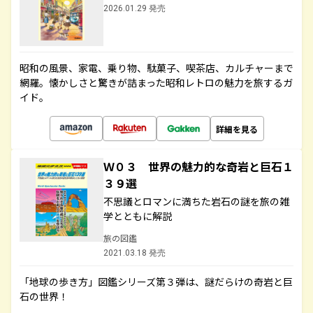
2026.01.29 発売
昭和の風景、家電、乗り物、駄菓子、喫茶店、カルチャーまで
網羅。懐かしさと驚きが詰まった昭和レトロの魅力を旅するガ
イド。
詳細を見る
Ｗ０３ 世界の魅力的な奇岩と巨石１
３９選
不思議とロマンに満ちた岩石の謎を旅の雑
学とともに解説
旅の図鑑
2021.03.18 発売
「地球の歩き方」図鑑シリーズ第３弾は、謎だらけの奇岩と巨
石の世界！