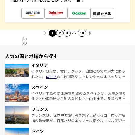
詳細を見る
…
1
2
3
10
AD
AD
人気の国と地域から探す
イタリア
イタリアは歴史、文化、グルメ、自然と多彩な魅力にあふ
れた国。
ローマ
の古代遺跡やフィレンツェのルネッサンス
美術、ヴェネツィアの運河など、歴史あるスポットはもち
スペイン
ろん、トスカーナの美しい田園風景やアマルフィ海岸の絶
景など、自然景観も見逃せない。観光の合間には、本場の
イベリア半島のほぼ80％を占めるスペインは、太陽が降り
ピザやパスタなど、絶品のイタリア料理を堪能することも
注ぐ地中海沿岸から雄大なピレネー山脈まで、多彩な自然
できる。朝目覚めてから夜眠るまで、すべての瞬間を楽し
と文化が詰まったヨーロッパ屈指の旅行先だ。多様な地域
フランス
ませてくれるイタリアで、忘れられない旅をしてみよう！
文化が根付くこの国では、情熱的なフラメンコ、熱気あふ
なお、新着のイタリア情報は
コンテンツ一覧
を参照してほ
れる闘牛、そして美味しいタパスが生活の一部となってい
フランスは、世界中の旅行者を魅了し続けるヨーロッパ屈
しい。
る。首都マドリードの洗練された雰囲気や、バルセロナの
指の観光地だ。首都パリのエッフェル塔やルーブル美術館
アートに溢れた街角から、地方では古代ローマ遺跡や中世
といった象徴的なスポットから、田舎町の古風な美しさま
ドイツ
の城塞都市、穏やかなビーチリゾートまで多彩な表情を見
で、幅広い魅力が詰まっている。華麗な宮殿、歴史的な大