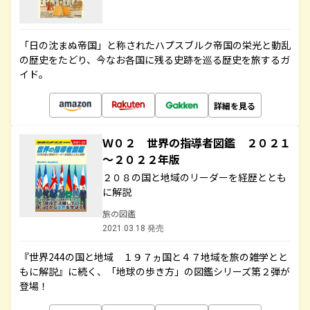
「日の沈まぬ帝国」と称されたハプスブルク帝国の栄光と動乱
の歴史をたどり、今なお各国に残る史跡を巡る歴史を旅するガ
イド。
詳細を見る
Ｗ０２ 世界の指導者図鑑 ２０２１
～２０２２年版
２０８の国と地域のリーダーを経歴ととも
に解説
旅の図鑑
2021.03.18 発売
『世界244の国と地域 １９７ヵ国と４７地域を旅の雑学とと
もに解説』に続く、「地球の歩き方」の図鑑シリーズ第２弾が
登場！