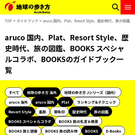
TOP
ガイドブック
aruco 国内、Plat、Resort Style、歴史時代、旅
aruco 国内、Plat、Resort Style、歴
史時代、旅の図鑑、BOOKS スペシャ
ルコラボ、BOOKSのガイドブック一
覧
すべて
地球の歩き方 海外
地球の歩き方 Jシリーズ（国内）
aruco 海外
aruco 国内
Plat
ランキング&テクニック
Resort Style
島旅
御朱印
歴史時代
旅の図鑑
BOOKS スペシャルコラボ
BOOKS 旅の名言＆絶景
BOOKS 旅と健康
BOOKS 旅の読み物
BOOKS
D-Books