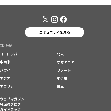
コミュニティを見る
国と地域
ヨーロッパ
北米
中南米
オセアニア
ハワイ
リゾート
アジア
中近東
アフリカ
日本
ウェブマガジン
特派員ブログ
ガイドブック