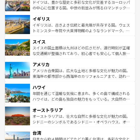
せる。地方によって風土や気候が異なるスペインはその個
聖堂、美しいビーチ、そして豊かな自然が、訪れる者を心
ドイツは、豊かな歴史と多彩な文化が交差するヨーロッパ
性で訪れる人を魅了する。 なお、新着のスペイン情報は
コ
から魅了する。また、フランスは美食の国としても知ら
の中心に位置する国。中世の街並みが残るロマンチック街
ンテンツ一覧
を参照してほしい。
れ、フランス料理はユネスコ無形文化遺産にも登録されて
道から、未来を先取りするようなモダンな都市まで多様な
イギリス
いる。シャンパンの発祥地であるランス、プロヴァンスの
顔を持つこの国は、どこを歩いても飽きることがない。ベ
香り高いラベンダー畑など、多彩な楽しみ方が可能だ。さ
ルリンの文化的活気、バイエルン州のアルプスの絶景、そ
イギリスは、古きよき伝統と最先端が共存する国。ウェス
らに、パリ以外の地域にも魅力が溢れており、どの街角に
してライン川沿いのワイン畑といった風景は必見。ビール
トミンスター寺院や大英博物館のようなランドマーク、歴
も豊かな歴史と文化が息づいている。パリ以外の個性あふ
とソーセージを味わいながら地元の人と過ごす楽しい時間
史ある大学都市、美しい丘陵地帯や牧歌的な風景など、エ
れる地方に足を運ぶとそれぞれで全く異なる文化を体験で
スイス
は、お酒好きな人にはぜひ体験してほしい。 なお、新着の
リアごとに異なる魅力がある。また、優雅なアフタヌーン
きるだろう。 なお、新着のフランス情報は
コンテンツ一覧
ドイツ情報は
コンテンツ一覧
を参照してほしい。
ティー、ビール好きにはたまらない英国パブ、サッカー観
スイスの国土面積は九州ほどの広さだが、運行時刻が正確
を参照してほしい。
戦など、本場だからこそできる体験も豊富。イギリスを旅
な交通網が整備されており、初心者でも安心して個人旅行
して楽しみつくそう。 なお、新着のイギリス情報は
コンテ
を楽しめる。日本同様に時刻表どおりの旅が可能だ。中世
アメリカ
ンツ一覧
を参照してほしい。
の建物がそのまま残る町や、スイスならではのユニークな
博物館もあり、アルプス観光だけでなく町歩きも満喫する
アメリカ合衆国は、広大な土地と多様な文化が魅力の国。
ことができる。国民の所得が高いため物価も高いが、旅行
東海岸の都市部から西海岸のカリフォルニアまで、訪れる
者向けの交通パス提供のサービスもあり、うまく活用すれ
場所ごとに異なる風景と体験が待っている。ニューヨーク
ハワイ
ば市内交通費無料で観光を楽しむこともできる。 なお、新
のような巨大都市は、観光、ショッピング、エンターテイ
着のスイス情報は
コンテンツ一覧
を参照してほしい。
ンメントが詰まった刺激的なスポットだ。一方、アメリカ
年間を通じて温暖な気候に恵まれ、多くの島で構成される
西部には大自然が広がり、グランドキャニオンやイエロー
ハワイは、どの島も独自の魅力をもっている。大自然の神
ストーン国立公園といった絶景が堪能できる。さらに、南
秘を感じたいなら、火山が生み出した壮大な景観を誇るハ
オーストラリア
部のニューオーリンズでは、音楽と美食が融合した独特の
ワイ島は見逃せない。また、定番の観光地といえばオアフ
文化が魅力。旅行者はアメリカの各地域で異なる魅力を楽
島だが、静かな自然を求めるならマウイ島やカウアイ島が
オーストラリアは、壮大な自然と多様な文化が魅力の国。
しみながら、その多様性と豊かな歴史を感じることができ
おすすめ。エメラルドグリーンに輝く海をはじめ、豊かな
シドニーのシンボルであるシドニー・オペラハウス、オー
るだろう。車でのロードトリップや列車の旅も、アメリカ
文化や歴史が息づいている。「アロハスピリット」と呼ば
ストラリア東海岸北部に広がる大サンゴ礁地帯グレートバ
ならではの贅沢な旅のスタイルだ。 なお、新着のアメリカ
台湾
れるおもてなしの心で訪れる人々を迎えてくれるハワイの
リアリーフや大陸中央部にそびえるウルル（エアーズロッ
情報は
コンテンツ一覧
を参照してほしい。
人々、おいしいローカルフードやハワイアンミュージッ
ク）、タスマニアの美しい原生林やケアンズの熱帯雨林な
日本から約４時間ほどでたどり着く台湾は、多彩な文化と