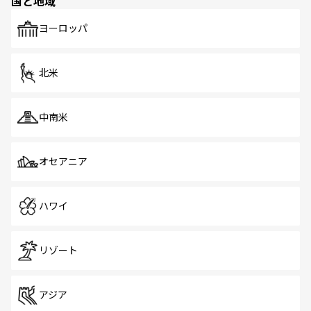
国と地域
発見がある。さらに、治安のよさや充実した公共交通機関
も、旅行者にとっては魅力的なポイント。グルメも豊富
で、ホーカーズは地元の風情を楽しめる外せないスポット
ヨーロッパ
だ。訪れる人を飽きさせないシンガポールで、多様な魅力
を体感しよう。 なお、新着のシンガポール情報は
コンテン
ツ一覧
を参照してほしい。
北米
中南米
オセアニア
ハワイ
リゾート
アジア