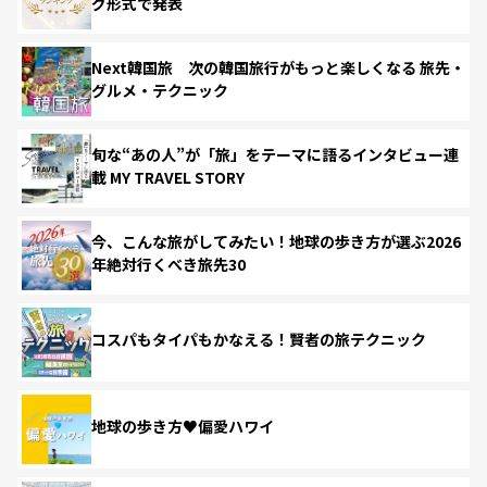
グ形式で発表
Next韓国旅 次の韓国旅行がもっと楽しくなる 旅先・
グルメ・テクニック
旬な“あの人”が「旅」をテーマに語るインタビュー連
載 MY TRAVEL STORY
今、こんな旅がしてみたい！地球の歩き方が選ぶ2026
年絶対行くべき旅先30
コスパもタイパもかなえる！賢者の旅テクニック
地球の歩き方♥偏愛ハワイ