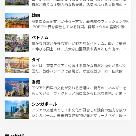
ク、伝統的なフラダンスなど、すべてがハワイの魅力を彩
ど、見どころがたくさん。また、カフェやワイン、オージ
自然が織りなす魅力的な観光地。活気あふれる大都市の台
っている。訪れるたびに新しい発見と感動が待っているハ
ービーフなどの食文化も豊かで、美味しいものであふれて
北やノスタルジックな町並みが人気な九份（ジォウフェ
ワイを、存分に味わってほしい。 なお、新着のハワイ情報
韓国
いる。アクティビティも充実しており、サーフィンやダイ
ン）、静ひつな山岳地帯である台湾東部など、都市の喧騒
は
コンテンツ一覧
を参照してほしい。
ビング、ハイキングなど、アウトドア好きにはたまらな
と山間の静けさが共存しており、訪れる人に新しい発見と
歴史ある王朝文化が残る一方で、最先端のファッションやK
い。オーストラリアの多彩な魅力を存分に味わいつくそ
驚きをもたらしてくれる。また、奥深い台湾の食文化も魅
-POPで世界を席巻している韓国。首都ソウルの宮殿や伝統
う。 なお、新着のオーストラリア情報は
コンテンツ一覧
を
力で、夜市などの屋台グルメから高級料理、ヘルシーで美
家屋が並ぶエリアでは韓国の歴史と文化に浸ることがで
参照してほしい。
ベトナム
容にもいいと評判のスイーツなど、バラエティ豊かな料理
き、地方に足を延ばせば四季折々の自然美を楽しむことが
が味わえる。 なお、新着の台湾情報は
コンテンツ一覧
を参
できる。そして、キムチや焼肉、絶品のストリートフード
豊かな自然と多様な文化が魅力的なベトナム。南北に細長
照してほしい。
まで、さまざまな韓国料理が待っている。夜には、韓国な
く伸びる国土には、広大な田園風景や青々とした山々、世
らではのナイトライフも堪能できる。あたたかいホスピタ
界遺産に登録された壮大な自然景観が点在し、都市部では
タイ
リティに包まれながら、韓国の多彩な魅力を心ゆくまで味
急速な発展と共に伝統が息づく。ハノイの古い町並みやホ
わってみてほしい。 なお、新着の韓国情報は
コンテンツ一
ーチミン市のフランス統治時代の建物も、独特の雰囲気を
タイは、東南アジアに位置する豊かな自然と歴史が息づく
覧
を参照してほしい。
醸し出している。また、バラエティの豊かさとおいしさで
国だ。首都バンコクは高層ビルが立ち並ぶ一方、伝統的な
世界中の食通を魅了してやまないベトナム料理も魅力のひ
寺院や市場がいたるところに点在し、古きよき文化と現代
香港
とつ。フォーやバインミー、ベトナムコーヒーなどは、ぜ
の活気が交差している。北部ではチェンマイなどの山岳地
ひ現地で味わいたい。どの地域を訪れてもあたたかい人々
帯で自然と触れ合い、南部ではプーケットやクラビの美し
アジアと西洋の文化が交わる香港は、特有のエネルギーを
が旅行者を迎えてくれるので、きっと忘れられない旅にな
いビーチでリゾート気分を楽しむことができる。タイ料理
もっている。ヴィクトリア湾に広がる壮大な景色、近未来
るはずだ。 なお、新着のベトナム情報は
コンテンツ一覧
を
は世界的に有名で、屋台から高級レストランまで味覚を刺
的なアートスポット、そして歴史と現代が融合した町並
参照してほしい。
シンガポール
激する。気候は一年中温暖で、どの季節にも異なる楽しみ
み、どこを訪れても感動するはず。観光スポットが密集し
が待っている。親しみやすいタイの人々、仏教を中心とし
ており、効率よく見どころを回れるのも魅力。息をのむよ
アジアの交差点として多文化が融合した独自の魅力を放つ
た文化、そして多様な観光資源が、訪れる旅人を魅了し続
うな絶景から文化的な体験まで、香港を存分に楽しみ尽く
シンガポール。未来的な建築物が並ぶマリーナベイ、歴史
ける。 なお、新着のタイ情報は
コンテンツ一覧
を参照して
そう。 なお、新着の香港情報は
コンテンツ一覧
を参照して
と伝統を感じられるエスニックタウン、多数の緑豊かな公
ほしい。
ほしい。
園や自然保護区など、自然が調和した近代的な景観と文化
の多様性あふれるカラフルな町は、どこを歩いても新しい