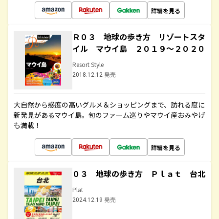
詳細を見る
Ｒ０３ 地球の歩き方 リゾートスタ
イル マウイ島 ２０１９～２０２０
Resort Style
2018.12.12 発売
大自然から感度の高いグルメ＆ショッピングまで、訪れる度に
新発見があるマウイ島。旬のファーム巡りやマウイ産おみやげ
も満載！
詳細を見る
０３ 地球の歩き方 Ｐｌａｔ 台北
Plat
2024.12.19 発売