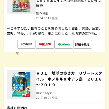
１９７ヵ国と４７地域を旅の雑学とともに
解説
旅の図鑑
2024.07.18 発売
今こそ学びたい世界のことを集めました！首都、言語、民族、
宗教、特長、現地の挨拶、誰かに話したくなる旅の雑学も。
詳細を見る
AD
Ｒ０１ 地球の歩き方 リゾートスタ
イル ホノルル＆オアフ島 ２０１８
～２０１９
Resort Style
2017.10.04 発売
当社在庫切れ