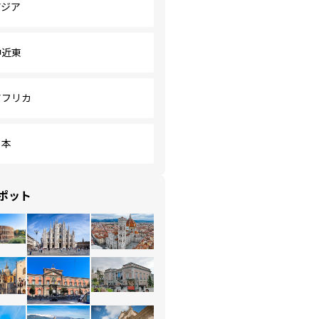
アジア
中近東
アフリカ
日本
ポット