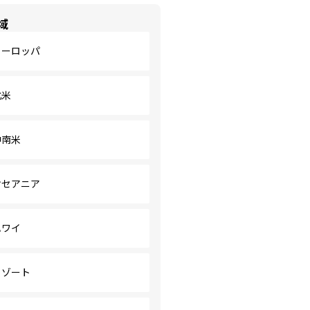
域
ヨーロッパ
北米
中南米
オセアニア
ハワイ
リゾート