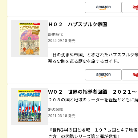
Ｈ０２ ハプスブルク帝国
歴史時代
2025.09.18 発売
「日の沈まぬ帝国」と称されたハプスブルク
残る史跡を巡る歴史を旅するガイド。
Ｗ０２ 世界の指導者図鑑 ２０２１
２０８の国と地域のリーダーを経歴とともに
旅の図鑑
2021.03.18 発売
『世界244の国と地域 １９７ヵ国と４７地
き方」の図鑑シリーズ第２弾が登場！