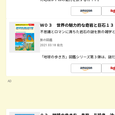
Ｗ０３ 世界の魅力的な奇岩と巨石１
不思議とロマンに満ちた岩石の謎を旅の雑学
旅の図鑑
2021.03.18 発売
「地球の歩き方」図鑑シリーズ第３弾は、謎
AD