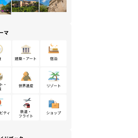
ーマ
食
建築・アート
宿泊
ト・
世界遺産
リゾート
戦
鉄道・
ビティ
ショップ
フライト