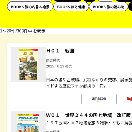
BOOKS 旅の名言＆絶景
BOOKS 旅と健康
BOOKS 旅の読み物
1〜20件/303件中 を表示
Ｈ０１ 戦国
歴史時代
2025.10.23 発売
日本の城や古戦場、武将ゆかりの史跡、展示
イドする歴史ファン必携の一冊。
Ｗ０１ 世界２４４の国と地域 改訂版
１９７ヵ国と４７地域を旅の雑学とともに解
旅の図鑑