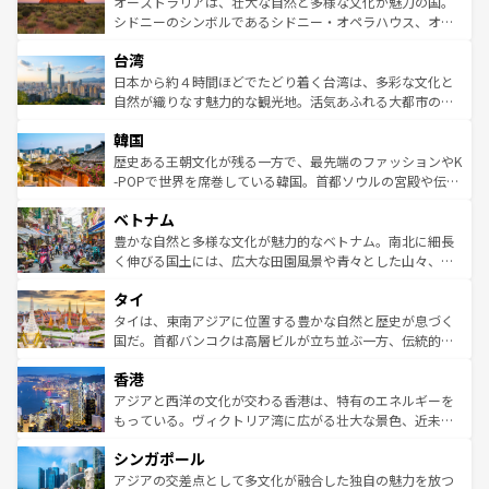
島だが、静かな自然を求めるならマウイ島やカウアイ島が
オーストラリアは、壮大な自然と多様な文化が魅力の国。
しみながら、その多様性と豊かな歴史を感じることができ
おすすめ。エメラルドグリーンに輝く海をはじめ、豊かな
シドニーのシンボルであるシドニー・オペラハウス、オー
るだろう。車でのロードトリップや列車の旅も、アメリカ
文化や歴史が息づいている。「アロハスピリット」と呼ば
ストラリア東海岸北部に広がる大サンゴ礁地帯グレートバ
ならではの贅沢な旅のスタイルだ。 なお、新着のアメリカ
台湾
れるおもてなしの心で訪れる人々を迎えてくれるハワイの
リアリーフや大陸中央部にそびえるウルル（エアーズロッ
情報は
コンテンツ一覧
を参照してほしい。
人々、おいしいローカルフードやハワイアンミュージッ
ク）、タスマニアの美しい原生林やケアンズの熱帯雨林な
日本から約４時間ほどでたどり着く台湾は、多彩な文化と
ク、伝統的なフラダンスなど、すべてがハワイの魅力を彩
ど、見どころがたくさん。また、カフェやワイン、オージ
自然が織りなす魅力的な観光地。活気あふれる大都市の台
っている。訪れるたびに新しい発見と感動が待っているハ
ービーフなどの食文化も豊かで、美味しいものであふれて
北やノスタルジックな町並みが人気な九份（ジォウフェ
ワイを、存分に味わってほしい。 なお、新着のハワイ情報
韓国
いる。アクティビティも充実しており、サーフィンやダイ
ン）、静ひつな山岳地帯である台湾東部など、都市の喧騒
は
コンテンツ一覧
を参照してほしい。
ビング、ハイキングなど、アウトドア好きにはたまらな
と山間の静けさが共存しており、訪れる人に新しい発見と
歴史ある王朝文化が残る一方で、最先端のファッションやK
い。オーストラリアの多彩な魅力を存分に味わいつくそ
驚きをもたらしてくれる。また、奥深い台湾の食文化も魅
-POPで世界を席巻している韓国。首都ソウルの宮殿や伝統
う。 なお、新着のオーストラリア情報は
コンテンツ一覧
を
力で、夜市などの屋台グルメから高級料理、ヘルシーで美
家屋が並ぶエリアでは韓国の歴史と文化に浸ることがで
参照してほしい。
ベトナム
容にもいいと評判のスイーツなど、バラエティ豊かな料理
き、地方に足を延ばせば四季折々の自然美を楽しむことが
が味わえる。 なお、新着の台湾情報は
コンテンツ一覧
を参
できる。そして、キムチや焼肉、絶品のストリートフード
豊かな自然と多様な文化が魅力的なベトナム。南北に細長
照してほしい。
まで、さまざまな韓国料理が待っている。夜には、韓国な
く伸びる国土には、広大な田園風景や青々とした山々、世
らではのナイトライフも堪能できる。あたたかいホスピタ
界遺産に登録された壮大な自然景観が点在し、都市部では
タイ
リティに包まれながら、韓国の多彩な魅力を心ゆくまで味
急速な発展と共に伝統が息づく。ハノイの古い町並みやホ
わってみてほしい。 なお、新着の韓国情報は
コンテンツ一
ーチミン市のフランス統治時代の建物も、独特の雰囲気を
タイは、東南アジアに位置する豊かな自然と歴史が息づく
覧
を参照してほしい。
醸し出している。また、バラエティの豊かさとおいしさで
国だ。首都バンコクは高層ビルが立ち並ぶ一方、伝統的な
世界中の食通を魅了してやまないベトナム料理も魅力のひ
寺院や市場がいたるところに点在し、古きよき文化と現代
香港
とつ。フォーやバインミー、ベトナムコーヒーなどは、ぜ
の活気が交差している。北部ではチェンマイなどの山岳地
ひ現地で味わいたい。どの地域を訪れてもあたたかい人々
帯で自然と触れ合い、南部ではプーケットやクラビの美し
アジアと西洋の文化が交わる香港は、特有のエネルギーを
が旅行者を迎えてくれるので、きっと忘れられない旅にな
いビーチでリゾート気分を楽しむことができる。タイ料理
もっている。ヴィクトリア湾に広がる壮大な景色、近未来
るはずだ。 なお、新着のベトナム情報は
コンテンツ一覧
を
は世界的に有名で、屋台から高級レストランまで味覚を刺
的なアートスポット、そして歴史と現代が融合した町並
参照してほしい。
シンガポール
激する。気候は一年中温暖で、どの季節にも異なる楽しみ
み、どこを訪れても感動するはず。観光スポットが密集し
が待っている。親しみやすいタイの人々、仏教を中心とし
ており、効率よく見どころを回れるのも魅力。息をのむよ
アジアの交差点として多文化が融合した独自の魅力を放つ