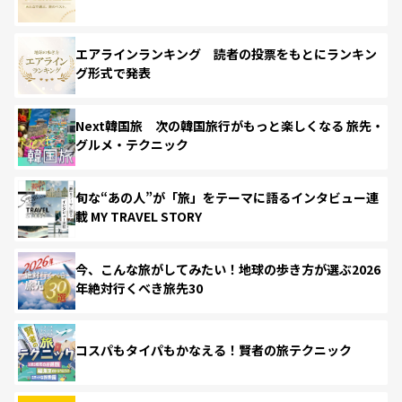
エアラインランキング 読者の投票をもとにランキン
グ形式で発表
Next韓国旅 次の韓国旅行がもっと楽しくなる 旅先・
グルメ・テクニック
旬な“あの人”が「旅」をテーマに語るインタビュー連
載 MY TRAVEL STORY
今、こんな旅がしてみたい！地球の歩き方が選ぶ2026
年絶対行くべき旅先30
コスパもタイパもかなえる！賢者の旅テクニック