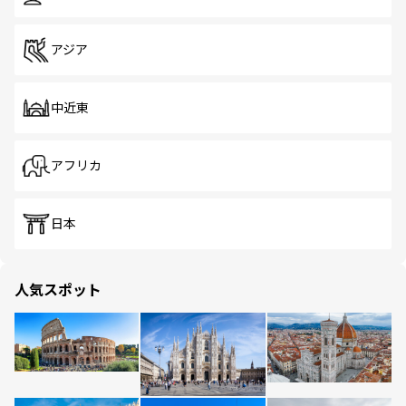
アジア
中近東
アフリカ
日本
人気スポット