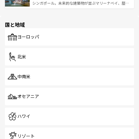
た文化、そして多様な観光資源が、訪れる旅人を魅了し続
うな絶景から文化的な体験まで、香港を存分に楽しみ尽く
シンガポール。未来的な建築物が並ぶマリーナベイ、歴史
ける。 なお、新着のタイ情報は
コンテンツ一覧
を参照して
そう。 なお、新着の香港情報は
コンテンツ一覧
を参照して
と伝統を感じられるエスニックタウン、多数の緑豊かな公
ほしい。
ほしい。
園や自然保護区など、自然が調和した近代的な景観と文化
の多様性あふれるカラフルな町は、どこを歩いても新しい
国と地域
発見がある。さらに、治安のよさや充実した公共交通機関
も、旅行者にとっては魅力的なポイント。グルメも豊富
で、ホーカーズは地元の風情を楽しめる外せないスポット
ヨーロッパ
だ。訪れる人を飽きさせないシンガポールで、多様な魅力
を体感しよう。 なお、新着のシンガポール情報は
コンテン
ツ一覧
を参照してほしい。
北米
中南米
オセアニア
ハワイ
リゾート