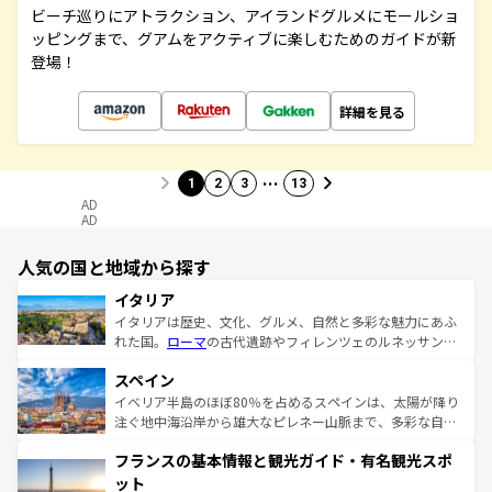
ビーチ巡りにアトラクション、アイランドグルメにモールショ
ッピングまで、グアムをアクティブに楽しむためのガイドが新
登場！
詳細を見る
…
1
2
3
13
AD
AD
人気の国と地域から探す
イタリア
イタリアは歴史、文化、グルメ、自然と多彩な魅力にあふ
れた国。
ローマ
の古代遺跡やフィレンツェのルネッサンス
美術、ヴェネツィアの運河など、歴史あるスポットはもち
スペイン
ろん、トスカーナの美しい田園風景やアマルフィ海岸の絶
景など、自然景観も見逃せない。観光の合間には、本場の
イベリア半島のほぼ80％を占めるスペインは、太陽が降り
ピザやパスタなど、絶品のイタリア料理を堪能することも
注ぐ地中海沿岸から雄大なピレネー山脈まで、多彩な自然
できる。朝目覚めてから夜眠るまで、すべての瞬間を楽し
と文化が詰まったヨーロッパ屈指の旅行先だ。多様な地域
フランスの基本情報と観光ガイド・有名観光スポ
ませてくれるイタリアで、忘れられない旅をしてみよう！
文化が根付くこの国では、情熱的なフラメンコ、熱気あふ
なお、新着のイタリア情報は
コンテンツ一覧
を参照してほ
れる闘牛、そして美味しいタパスが生活の一部となってい
ット