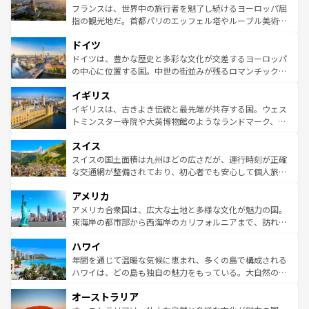
しい。
る。首都マドリードの洗練された雰囲気や、バルセロナの
フランスは、世界中の旅行者を魅了し続けるヨーロッパ屈
アートに溢れた街角から、地方では古代ローマ遺跡や中世
指の観光地だ。首都パリのエッフェル塔やルーブル美術館
の城塞都市、穏やかなビーチリゾートまで多彩な表情を見
といった象徴的なスポットから、田舎町の古風な美しさま
せる。地方によって風土や気候が異なるスペインはその個
ドイツ
で、幅広い魅力が詰まっている。華麗な宮殿、歴史的な大
性で訪れる人を魅了する。 なお、新着のスペイン情報は
コ
聖堂、美しいビーチ、そして豊かな自然が、訪れる者を心
ドイツは、豊かな歴史と多彩な文化が交差するヨーロッパ
ンテンツ一覧
を参照してほしい。
から魅了する。また、フランスは美食の国としても知ら
の中心に位置する国。中世の街並みが残るロマンチック街
れ、フランス料理はユネスコ無形文化遺産にも登録されて
道から、未来を先取りするようなモダンな都市まで多様な
イギリス
いる。シャンパンの発祥地であるランス、プロヴァンスの
顔を持つこの国は、どこを歩いても飽きることがない。ベ
香り高いラベンダー畑など、多彩な楽しみ方が可能だ。さ
ルリンの文化的活気、バイエルン州のアルプスの絶景、そ
イギリスは、古きよき伝統と最先端が共存する国。ウェス
らに、パリ以外の地域にも魅力が溢れており、どの街角に
してライン川沿いのワイン畑といった風景は必見。ビール
トミンスター寺院や大英博物館のようなランドマーク、歴
も豊かな歴史と文化が息づいている。パリ以外の個性あふ
とソーセージを味わいながら地元の人と過ごす楽しい時間
史ある大学都市、美しい丘陵地帯や牧歌的な風景など、エ
れる地方に足を運ぶとそれぞれで全く異なる文化を体験で
スイス
は、お酒好きな人にはぜひ体験してほしい。 なお、新着の
リアごとに異なる魅力がある。また、優雅なアフタヌーン
きるだろう。 なお、新着のフランス情報は
コンテンツ一覧
ドイツ情報は
コンテンツ一覧
を参照してほしい。
ティー、ビール好きにはたまらない英国パブ、サッカー観
スイスの国土面積は九州ほどの広さだが、運行時刻が正確
を参照してほしい。
戦など、本場だからこそできる体験も豊富。イギリスを旅
な交通網が整備されており、初心者でも安心して個人旅行
して楽しみつくそう。 なお、新着のイギリス情報は
コンテ
を楽しめる。日本同様に時刻表どおりの旅が可能だ。中世
アメリカ
ンツ一覧
を参照してほしい。
の建物がそのまま残る町や、スイスならではのユニークな
博物館もあり、アルプス観光だけでなく町歩きも満喫する
アメリカ合衆国は、広大な土地と多様な文化が魅力の国。
ことができる。国民の所得が高いため物価も高いが、旅行
東海岸の都市部から西海岸のカリフォルニアまで、訪れる
者向けの交通パス提供のサービスもあり、うまく活用すれ
場所ごとに異なる風景と体験が待っている。ニューヨーク
ハワイ
ば市内交通費無料で観光を楽しむこともできる。 なお、新
のような巨大都市は、観光、ショッピング、エンターテイ
着のスイス情報は
コンテンツ一覧
を参照してほしい。
ンメントが詰まった刺激的なスポットだ。一方、アメリカ
年間を通じて温暖な気候に恵まれ、多くの島で構成される
西部には大自然が広がり、グランドキャニオンやイエロー
ハワイは、どの島も独自の魅力をもっている。大自然の神
ストーン国立公園といった絶景が堪能できる。さらに、南
秘を感じたいなら、火山が生み出した壮大な景観を誇るハ
オーストラリア
部のニューオーリンズでは、音楽と美食が融合した独特の
ワイ島は見逃せない。また、定番の観光地といえばオアフ
文化が魅力。旅行者はアメリカの各地域で異なる魅力を楽