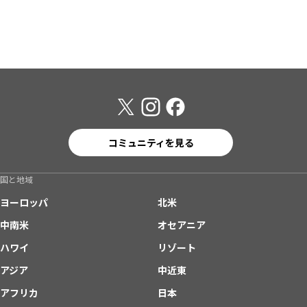
コミュニティを見る
国と地域
ヨーロッパ
北米
中南米
オセアニア
ハワイ
リゾート
アジア
中近東
アフリカ
日本