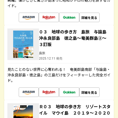
網羅。懐かしさと驚きが詰まった昭和レトロの魅力を旅するガ
イド。
詳細を見る
０３ 地球の歩き方 島旅 与論島
沖永良部島 徳之島～奄美群島②～
３訂版
島旅
2025.12.11 発売
見たことのない世界に心奪われる！ 奄美群島南部「与論島・
沖永良部島・徳之島」の三島だけをフィーチャーした完全ガイ
ド。
詳細を見る
Ｒ０３ 地球の歩き方 リゾートスタ
イル マウイ島 ２０１９～２０２０