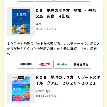
０８ 地球の歩き方 島旅 小笠原
父島 母島 ４訂版
島旅
2025.04.10 発売
ようこそ！絶景スポットから遊び方、カルチャーまで、島の人
たちが教えてくれた小笠原の魅力を１冊に凝縮。さあ、島旅
へ。
詳細を見る
Ｒ０８ 地球の歩き方 リゾートスタ
イル グアム ２０２０～２０２１
Resort Style
2019.10.16 発売