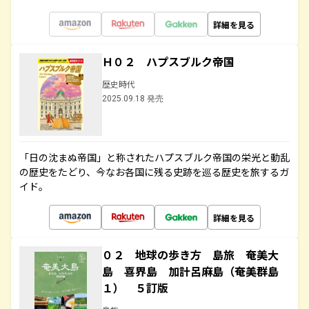
詳細を見る
Ｈ０２ ハプスブルク帝国
歴史時代
2025.09.18 発売
「日の沈まぬ帝国」と称されたハプスブルク帝国の栄光と動乱
の歴史をたどり、今なお各国に残る史跡を巡る歴史を旅するガ
イド。
詳細を見る
０２ 地球の歩き方 島旅 奄美大
島 喜界島 加計呂麻島（奄美群島
１） ５訂版