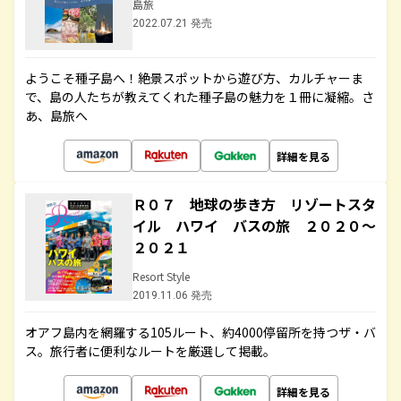
島旅
2022.07.21 発売
ようこそ種子島へ！絶景スポットから遊び方、カルチャーま
で、島の人たちが教えてくれた種子島の魅力を１冊に凝縮。さ
あ、島旅へ
詳細を見る
Ｒ０７ 地球の歩き方 リゾートスタ
イル ハワイ バスの旅 ２０２０～
２０２１
Resort Style
2019.11.06 発売
オアフ島内を網羅する105ルート、約4000停留所を持つザ・バ
ス。旅行者に便利なルートを厳選して掲載。
詳細を見る