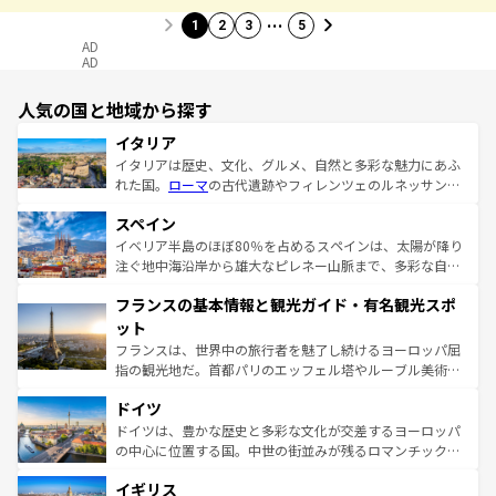
…
1
2
3
5
AD
AD
人気の国と地域から探す
イタリア
イタリアは歴史、文化、グルメ、自然と多彩な魅力にあふ
れた国。
ローマ
の古代遺跡やフィレンツェのルネッサンス
美術、ヴェネツィアの運河など、歴史あるスポットはもち
スペイン
ろん、トスカーナの美しい田園風景やアマルフィ海岸の絶
景など、自然景観も見逃せない。観光の合間には、本場の
イベリア半島のほぼ80％を占めるスペインは、太陽が降り
ピザやパスタなど、絶品のイタリア料理を堪能することも
注ぐ地中海沿岸から雄大なピレネー山脈まで、多彩な自然
できる。朝目覚めてから夜眠るまで、すべての瞬間を楽し
と文化が詰まったヨーロッパ屈指の旅行先だ。多様な地域
フランスの基本情報と観光ガイド・有名観光スポ
ませてくれるイタリアで、忘れられない旅をしてみよう！
文化が根付くこの国では、情熱的なフラメンコ、熱気あふ
なお、新着のイタリア情報は
コンテンツ一覧
を参照してほ
れる闘牛、そして美味しいタパスが生活の一部となってい
ット
しい。
る。首都マドリードの洗練された雰囲気や、バルセロナの
フランスは、世界中の旅行者を魅了し続けるヨーロッパ屈
アートに溢れた街角から、地方では古代ローマ遺跡や中世
指の観光地だ。首都パリのエッフェル塔やルーブル美術館
の城塞都市、穏やかなビーチリゾートまで多彩な表情を見
といった象徴的なスポットから、田舎町の古風な美しさま
せる。地方によって風土や気候が異なるスペインはその個
ドイツ
で、幅広い魅力が詰まっている。華麗な宮殿、歴史的な大
性で訪れる人を魅了する。 なお、新着のスペイン情報は
コ
聖堂、美しいビーチ、そして豊かな自然が、訪れる者を心
ドイツは、豊かな歴史と多彩な文化が交差するヨーロッパ
ンテンツ一覧
を参照してほしい。
から魅了する。また、フランスは美食の国としても知ら
の中心に位置する国。中世の街並みが残るロマンチック街
れ、フランス料理はユネスコ無形文化遺産にも登録されて
道から、未来を先取りするようなモダンな都市まで多様な
イギリス
いる。シャンパンの発祥地であるランス、プロヴァンスの
顔を持つこの国は、どこを歩いても飽きることがない。ベ