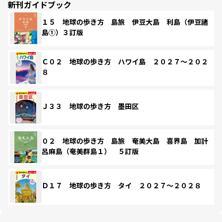
新刊ガイドブック
１５ 地球の歩き方 島旅 伊豆大島 利島（伊豆諸
島①）３訂版
Ｃ０２ 地球の歩き方 ハワイ島 ２０２７～２０２
８
Ｊ３３ 地球の歩き方 墨田区
０２ 地球の歩き方 島旅 奄美大島 喜界島 加計
呂麻島（奄美群島１） ５訂版
Ｄ１７ 地球の歩き方 タイ ２０２７～２０２８