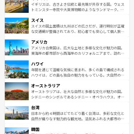
香り高いラベンダー畑など、多彩な楽しみ方が可能だ。さ
ルリンの文化的活気、バイエルン州のアルプスの絶景、そ
イギリスは、古きよき伝統と最先端が共存する国。ウェス
らに、パリ以外の地域にも魅力が溢れており、どの街角に
してライン川沿いのワイン畑といった風景は必見。ビール
トミンスター寺院や大英博物館のようなランドマーク、歴
も豊かな歴史と文化が息づいている。パリ以外の個性あふ
とソーセージを味わいながら地元の人と過ごす楽しい時間
史ある大学都市、美しい丘陵地帯や牧歌的な風景など、エ
れる地方に足を運ぶとそれぞれで全く異なる文化を体験で
スイス
は、お酒好きな人にはぜひ体験してほしい。 なお、新着の
リアごとに異なる魅力がある。また、優雅なアフタヌーン
きるだろう。 なお、新着のフランス情報は
コンテンツ一覧
ドイツ情報は
コンテンツ一覧
を参照してほしい。
ティー、ビール好きにはたまらない英国パブ、サッカー観
スイスの国土面積は九州ほどの広さだが、運行時刻が正確
を参照してほしい。
戦など、本場だからこそできる体験も豊富。イギリスを旅
な交通網が整備されており、初心者でも安心して個人旅行
して楽しみつくそう。 なお、新着のイギリス情報は
コンテ
を楽しめる。日本同様に時刻表どおりの旅が可能だ。中世
アメリカ
ンツ一覧
を参照してほしい。
の建物がそのまま残る町や、スイスならではのユニークな
博物館もあり、アルプス観光だけでなく町歩きも満喫する
アメリカ合衆国は、広大な土地と多様な文化が魅力の国。
ことができる。国民の所得が高いため物価も高いが、旅行
東海岸の都市部から西海岸のカリフォルニアまで、訪れる
者向けの交通パス提供のサービスもあり、うまく活用すれ
場所ごとに異なる風景と体験が待っている。ニューヨーク
ハワイ
ば市内交通費無料で観光を楽しむこともできる。 なお、新
のような巨大都市は、観光、ショッピング、エンターテイ
着のスイス情報は
コンテンツ一覧
を参照してほしい。
ンメントが詰まった刺激的なスポットだ。一方、アメリカ
年間を通じて温暖な気候に恵まれ、多くの島で構成される
西部には大自然が広がり、グランドキャニオンやイエロー
ハワイは、どの島も独自の魅力をもっている。大自然の神
ストーン国立公園といった絶景が堪能できる。さらに、南
秘を感じたいなら、火山が生み出した壮大な景観を誇るハ
オーストラリア
部のニューオーリンズでは、音楽と美食が融合した独特の
ワイ島は見逃せない。また、定番の観光地といえばオアフ
文化が魅力。旅行者はアメリカの各地域で異なる魅力を楽
島だが、静かな自然を求めるならマウイ島やカウアイ島が
オーストラリアは、壮大な自然と多様な文化が魅力の国。
しみながら、その多様性と豊かな歴史を感じることができ
おすすめ。エメラルドグリーンに輝く海をはじめ、豊かな
シドニーのシンボルであるシドニー・オペラハウス、オー
るだろう。車でのロードトリップや列車の旅も、アメリカ
文化や歴史が息づいている。「アロハスピリット」と呼ば
ストラリア東海岸北部に広がる大サンゴ礁地帯グレートバ
ならではの贅沢な旅のスタイルだ。 なお、新着のアメリカ
台湾
れるおもてなしの心で訪れる人々を迎えてくれるハワイの
リアリーフや大陸中央部にそびえるウルル（エアーズロッ
情報は
コンテンツ一覧
を参照してほしい。
人々、おいしいローカルフードやハワイアンミュージッ
ク）、タスマニアの美しい原生林やケアンズの熱帯雨林な
日本から約４時間ほどでたどり着く台湾は、多彩な文化と
ク、伝統的なフラダンスなど、すべてがハワイの魅力を彩
ど、見どころがたくさん。また、カフェやワイン、オージ
自然が織りなす魅力的な観光地。活気あふれる大都市の台
っている。訪れるたびに新しい発見と感動が待っているハ
ービーフなどの食文化も豊かで、美味しいものであふれて
北やノスタルジックな町並みが人気な九份（ジォウフェ
ワイを、存分に味わってほしい。 なお、新着のハワイ情報
韓国
いる。アクティビティも充実しており、サーフィンやダイ
ン）、静ひつな山岳地帯である台湾東部など、都市の喧騒