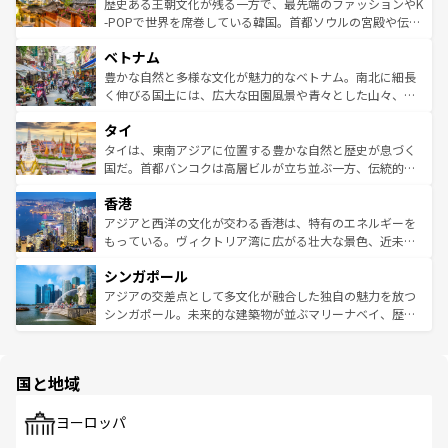
は
コンテンツ一覧
を参照してほしい。
ビング、ハイキングなど、アウトドア好きにはたまらな
と山間の静けさが共存しており、訪れる人に新しい発見と
歴史ある王朝文化が残る一方で、最先端のファッションやK
い。オーストラリアの多彩な魅力を存分に味わいつくそ
驚きをもたらしてくれる。また、奥深い台湾の食文化も魅
-POPで世界を席巻している韓国。首都ソウルの宮殿や伝統
う。 なお、新着のオーストラリア情報は
コンテンツ一覧
を
力で、夜市などの屋台グルメから高級料理、ヘルシーで美
家屋が並ぶエリアでは韓国の歴史と文化に浸ることがで
参照してほしい。
ベトナム
容にもいいと評判のスイーツなど、バラエティ豊かな料理
き、地方に足を延ばせば四季折々の自然美を楽しむことが
が味わえる。 なお、新着の台湾情報は
コンテンツ一覧
を参
できる。そして、キムチや焼肉、絶品のストリートフード
豊かな自然と多様な文化が魅力的なベトナム。南北に細長
照してほしい。
まで、さまざまな韓国料理が待っている。夜には、韓国な
く伸びる国土には、広大な田園風景や青々とした山々、世
らではのナイトライフも堪能できる。あたたかいホスピタ
界遺産に登録された壮大な自然景観が点在し、都市部では
タイ
リティに包まれながら、韓国の多彩な魅力を心ゆくまで味
急速な発展と共に伝統が息づく。ハノイの古い町並みやホ
わってみてほしい。 なお、新着の韓国情報は
コンテンツ一
ーチミン市のフランス統治時代の建物も、独特の雰囲気を
タイは、東南アジアに位置する豊かな自然と歴史が息づく
覧
を参照してほしい。
醸し出している。また、バラエティの豊かさとおいしさで
国だ。首都バンコクは高層ビルが立ち並ぶ一方、伝統的な
世界中の食通を魅了してやまないベトナム料理も魅力のひ
寺院や市場がいたるところに点在し、古きよき文化と現代
香港
とつ。フォーやバインミー、ベトナムコーヒーなどは、ぜ
の活気が交差している。北部ではチェンマイなどの山岳地
ひ現地で味わいたい。どの地域を訪れてもあたたかい人々
帯で自然と触れ合い、南部ではプーケットやクラビの美し
アジアと西洋の文化が交わる香港は、特有のエネルギーを
が旅行者を迎えてくれるので、きっと忘れられない旅にな
いビーチでリゾート気分を楽しむことができる。タイ料理
もっている。ヴィクトリア湾に広がる壮大な景色、近未来
るはずだ。 なお、新着のベトナム情報は
コンテンツ一覧
を
は世界的に有名で、屋台から高級レストランまで味覚を刺
的なアートスポット、そして歴史と現代が融合した町並
参照してほしい。
シンガポール
激する。気候は一年中温暖で、どの季節にも異なる楽しみ
み、どこを訪れても感動するはず。観光スポットが密集し
が待っている。親しみやすいタイの人々、仏教を中心とし
ており、効率よく見どころを回れるのも魅力。息をのむよ
アジアの交差点として多文化が融合した独自の魅力を放つ
た文化、そして多様な観光資源が、訪れる旅人を魅了し続
うな絶景から文化的な体験まで、香港を存分に楽しみ尽く
シンガポール。未来的な建築物が並ぶマリーナベイ、歴史
ける。 なお、新着のタイ情報は
コンテンツ一覧
を参照して
そう。 なお、新着の香港情報は
コンテンツ一覧
を参照して
と伝統を感じられるエスニックタウン、多数の緑豊かな公
ほしい。
ほしい。
園や自然保護区など、自然が調和した近代的な景観と文化
の多様性あふれるカラフルな町は、どこを歩いても新しい
国と地域
発見がある。さらに、治安のよさや充実した公共交通機関
も、旅行者にとっては魅力的なポイント。グルメも豊富
で、ホーカーズは地元の風情を楽しめる外せないスポット
ヨーロッパ
だ。訪れる人を飽きさせないシンガポールで、多様な魅力