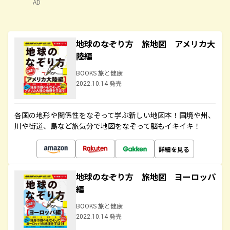
AD
地球のなぞり方 旅地図 アメリカ大
陸編
BOOKS 旅と健康
2022.10.14 発売
各国の地形や関係性をなぞって学ぶ新しい地図本！国境や州、
川や街道、島など旅気分で地図をなぞって脳もイキイキ！
詳細を見る
地球のなぞり方 旅地図 ヨーロッパ
編
BOOKS 旅と健康
2022.10.14 発売