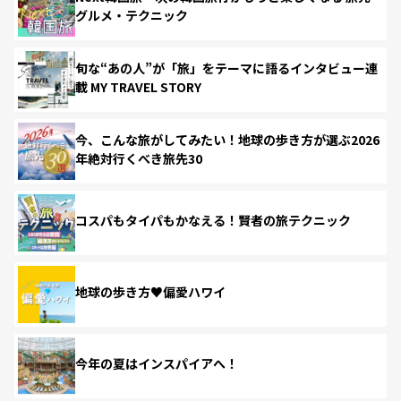
グルメ・テクニック
旬な“あの人”が「旅」をテーマに語るインタビュー連
載 MY TRAVEL STORY
今、こんな旅がしてみたい！地球の歩き方が選ぶ2026
年絶対行くべき旅先30
コスパもタイパもかなえる！賢者の旅テクニック
地球の歩き方♥偏愛ハワイ
今年の夏はインスパイアへ！