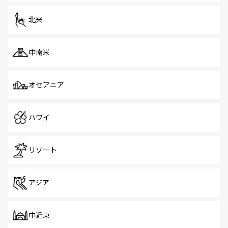
を体感しよう。 なお、新着のシンガポール情報は
コンテン
ツ一覧
を参照してほしい。
北米
中南米
オセアニア
ハワイ
リゾート
アジア
中近東