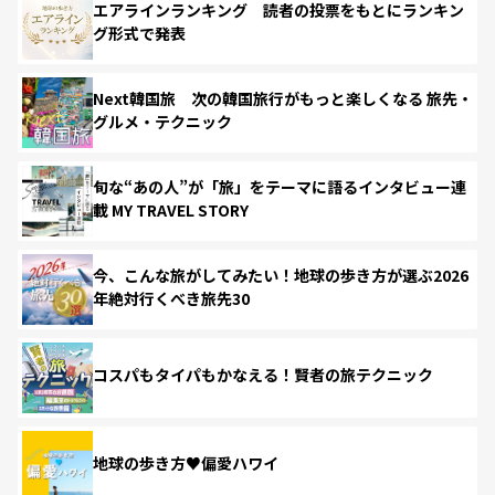
エアラインランキング 読者の投票をもとにランキン
グ形式で発表
Next韓国旅 次の韓国旅行がもっと楽しくなる 旅先・
グルメ・テクニック
旬な“あの人”が「旅」をテーマに語るインタビュー連
載 MY TRAVEL STORY
今、こんな旅がしてみたい！地球の歩き方が選ぶ2026
年絶対行くべき旅先30
コスパもタイパもかなえる！賢者の旅テクニック
地球の歩き方♥偏愛ハワイ