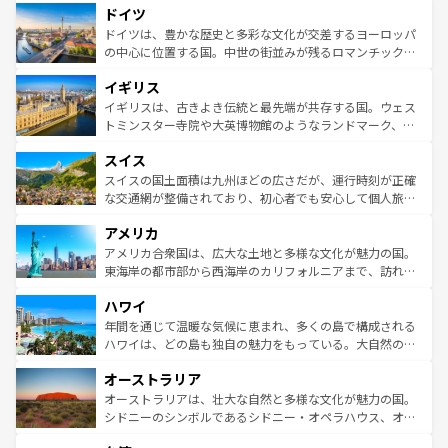
せる。地方によって風土や気候が異なるスペインはその個
ドイツ
で、幅広い魅力が詰まっている。華麗な宮殿、歴史的な大
性で訪れる人を魅了する。 なお、新着のスペイン情報は
コ
聖堂、美しいビーチ、そして豊かな自然が、訪れる者を心
ドイツは、豊かな歴史と多彩な文化が交差するヨーロッパ
ンテンツ一覧
を参照してほしい。
から魅了する。また、フランスは美食の国としても知ら
の中心に位置する国。中世の街並みが残るロマンチック街
れ、フランス料理はユネスコ無形文化遺産にも登録されて
道から、未来を先取りするようなモダンな都市まで多様な
イギリス
いる。シャンパンの発祥地であるランス、プロヴァンスの
顔を持つこの国は、どこを歩いても飽きることがない。ベ
香り高いラベンダー畑など、多彩な楽しみ方が可能だ。さ
ルリンの文化的活気、バイエルン州のアルプスの絶景、そ
イギリスは、古きよき伝統と最先端が共存する国。ウェス
らに、パリ以外の地域にも魅力が溢れており、どの街角に
してライン川沿いのワイン畑といった風景は必見。ビール
トミンスター寺院や大英博物館のようなランドマーク、歴
も豊かな歴史と文化が息づいている。パリ以外の個性あふ
とソーセージを味わいながら地元の人と過ごす楽しい時間
史ある大学都市、美しい丘陵地帯や牧歌的な風景など、エ
れる地方に足を運ぶとそれぞれで全く異なる文化を体験で
スイス
は、お酒好きな人にはぜひ体験してほしい。 なお、新着の
リアごとに異なる魅力がある。また、優雅なアフタヌーン
きるだろう。 なお、新着のフランス情報は
コンテンツ一覧
ドイツ情報は
コンテンツ一覧
を参照してほしい。
ティー、ビール好きにはたまらない英国パブ、サッカー観
スイスの国土面積は九州ほどの広さだが、運行時刻が正確
を参照してほしい。
戦など、本場だからこそできる体験も豊富。イギリスを旅
な交通網が整備されており、初心者でも安心して個人旅行
して楽しみつくそう。 なお、新着のイギリス情報は
コンテ
を楽しめる。日本同様に時刻表どおりの旅が可能だ。中世
アメリカ
ンツ一覧
を参照してほしい。
の建物がそのまま残る町や、スイスならではのユニークな
博物館もあり、アルプス観光だけでなく町歩きも満喫する
アメリカ合衆国は、広大な土地と多様な文化が魅力の国。
ことができる。国民の所得が高いため物価も高いが、旅行
東海岸の都市部から西海岸のカリフォルニアまで、訪れる
者向けの交通パス提供のサービスもあり、うまく活用すれ
場所ごとに異なる風景と体験が待っている。ニューヨーク
ハワイ
ば市内交通費無料で観光を楽しむこともできる。 なお、新
のような巨大都市は、観光、ショッピング、エンターテイ
着のスイス情報は
コンテンツ一覧
を参照してほしい。
ンメントが詰まった刺激的なスポットだ。一方、アメリカ
年間を通じて温暖な気候に恵まれ、多くの島で構成される
西部には大自然が広がり、グランドキャニオンやイエロー
ハワイは、どの島も独自の魅力をもっている。大自然の神
ストーン国立公園といった絶景が堪能できる。さらに、南
秘を感じたいなら、火山が生み出した壮大な景観を誇るハ
オーストラリア
部のニューオーリンズでは、音楽と美食が融合した独特の
ワイ島は見逃せない。また、定番の観光地といえばオアフ
文化が魅力。旅行者はアメリカの各地域で異なる魅力を楽
島だが、静かな自然を求めるならマウイ島やカウアイ島が
オーストラリアは、壮大な自然と多様な文化が魅力の国。
しみながら、その多様性と豊かな歴史を感じることができ
おすすめ。エメラルドグリーンに輝く海をはじめ、豊かな
シドニーのシンボルであるシドニー・オペラハウス、オー
るだろう。車でのロードトリップや列車の旅も、アメリカ
文化や歴史が息づいている。「アロハスピリット」と呼ば
ストラリア東海岸北部に広がる大サンゴ礁地帯グレートバ