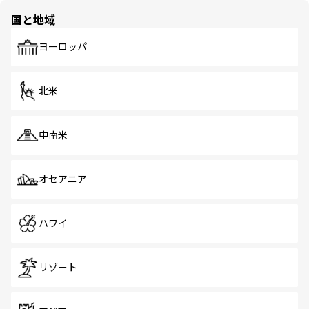
の多様性あふれるカラフルな町は、どこを歩いても新しい
国と地域
発見がある。さらに、治安のよさや充実した公共交通機関
も、旅行者にとっては魅力的なポイント。グルメも豊富
で、ホーカーズは地元の風情を楽しめる外せないスポット
ヨーロッパ
だ。訪れる人を飽きさせないシンガポールで、多様な魅力
を体感しよう。 なお、新着のシンガポール情報は
コンテン
ツ一覧
を参照してほしい。
北米
中南米
オセアニア
ハワイ
リゾート