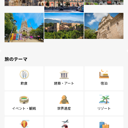
旅のテーマ
飲食
建築・アート
宿泊
イベント・観戦
世界遺産
リゾート