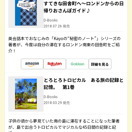
すてきな田舎町へ～ロンドンからの日
帰りおさんぽガイド♪
D-Books
2018.07.26 発売
英会話本でおなじみの「Kayoの“秘密のノート”」シリーズの
著者が、今度は自分の滞在するロンドン南東の田舎町をご紹
介！
詳細を見る
とろとろトロピカル ある旅の記録と
記憶。 第1巻
D-Books
2018.03.29 発売
子供の頃から夢見ていた南の島に滞在することになった筆者
が、島で出合うトロピカルでマジカルな45日間の記録と記