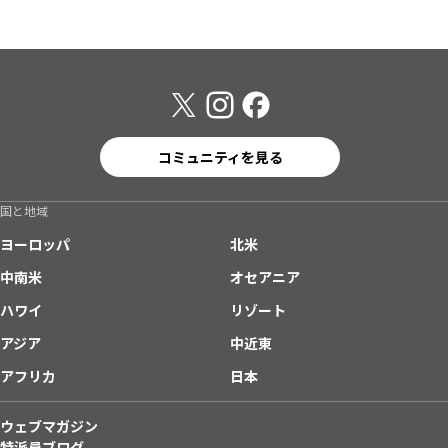
コミュニティを見る
国と地域
ヨーロッパ
北米
中南米
オセアニア
ハワイ
リゾート
アジア
中近東
アフリカ
日本
ウェブマガジン
特派員ブログ