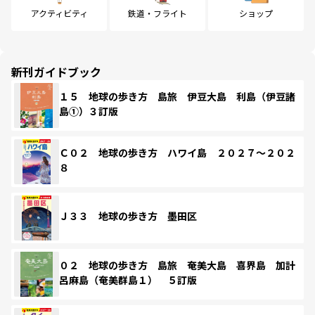
アクティビティ
鉄道・フライト
ショップ
新刊ガイドブック
１５ 地球の歩き方 島旅 伊豆大島 利島（伊豆諸
島①）３訂版
Ｃ０２ 地球の歩き方 ハワイ島 ２０２７～２０２
８
Ｊ３３ 地球の歩き方 墨田区
０２ 地球の歩き方 島旅 奄美大島 喜界島 加計
呂麻島（奄美群島１） ５訂版