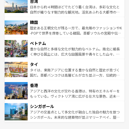
ならではの贅沢な旅のスタイルだ。 なお、新着のアメリカ
台湾
れるおもてなしの心で訪れる人々を迎えてくれるハワイの
リアリーフや大陸中央部にそびえるウルル（エアーズロッ
情報は
コンテンツ一覧
を参照してほしい。
人々、おいしいローカルフードやハワイアンミュージッ
ク）、タスマニアの美しい原生林やケアンズの熱帯雨林な
日本から約４時間ほどでたどり着く台湾は、多彩な文化と
ク、伝統的なフラダンスなど、すべてがハワイの魅力を彩
ど、見どころがたくさん。また、カフェやワイン、オージ
自然が織りなす魅力的な観光地。活気あふれる大都市の台
っている。訪れるたびに新しい発見と感動が待っているハ
ービーフなどの食文化も豊かで、美味しいものであふれて
北やノスタルジックな町並みが人気な九份（ジォウフェ
ワイを、存分に味わってほしい。 なお、新着のハワイ情報
韓国
いる。アクティビティも充実しており、サーフィンやダイ
ン）、静ひつな山岳地帯である台湾東部など、都市の喧騒
は
コンテンツ一覧
を参照してほしい。
ビング、ハイキングなど、アウトドア好きにはたまらな
と山間の静けさが共存しており、訪れる人に新しい発見と
歴史ある王朝文化が残る一方で、最先端のファッションやK
い。オーストラリアの多彩な魅力を存分に味わいつくそ
驚きをもたらしてくれる。また、奥深い台湾の食文化も魅
-POPで世界を席巻している韓国。首都ソウルの宮殿や伝統
う。 なお、新着のオーストラリア情報は
コンテンツ一覧
を
力で、夜市などの屋台グルメから高級料理、ヘルシーで美
家屋が並ぶエリアでは韓国の歴史と文化に浸ることがで
参照してほしい。
ベトナム
容にもいいと評判のスイーツなど、バラエティ豊かな料理
き、地方に足を延ばせば四季折々の自然美を楽しむことが
が味わえる。 なお、新着の台湾情報は
コンテンツ一覧
を参
できる。そして、キムチや焼肉、絶品のストリートフード
豊かな自然と多様な文化が魅力的なベトナム。南北に細長
照してほしい。
まで、さまざまな韓国料理が待っている。夜には、韓国な
く伸びる国土には、広大な田園風景や青々とした山々、世
らではのナイトライフも堪能できる。あたたかいホスピタ
界遺産に登録された壮大な自然景観が点在し、都市部では
タイ
リティに包まれながら、韓国の多彩な魅力を心ゆくまで味
急速な発展と共に伝統が息づく。ハノイの古い町並みやホ
わってみてほしい。 なお、新着の韓国情報は
コンテンツ一
ーチミン市のフランス統治時代の建物も、独特の雰囲気を
タイは、東南アジアに位置する豊かな自然と歴史が息づく
覧
を参照してほしい。
醸し出している。また、バラエティの豊かさとおいしさで
国だ。首都バンコクは高層ビルが立ち並ぶ一方、伝統的な
世界中の食通を魅了してやまないベトナム料理も魅力のひ
寺院や市場がいたるところに点在し、古きよき文化と現代
香港
とつ。フォーやバインミー、ベトナムコーヒーなどは、ぜ
の活気が交差している。北部ではチェンマイなどの山岳地
ひ現地で味わいたい。どの地域を訪れてもあたたかい人々
帯で自然と触れ合い、南部ではプーケットやクラビの美し
アジアと西洋の文化が交わる香港は、特有のエネルギーを
が旅行者を迎えてくれるので、きっと忘れられない旅にな
いビーチでリゾート気分を楽しむことができる。タイ料理
もっている。ヴィクトリア湾に広がる壮大な景色、近未来
るはずだ。 なお、新着のベトナム情報は
コンテンツ一覧
を
は世界的に有名で、屋台から高級レストランまで味覚を刺
的なアートスポット、そして歴史と現代が融合した町並
参照してほしい。
シンガポール
激する。気候は一年中温暖で、どの季節にも異なる楽しみ
み、どこを訪れても感動するはず。観光スポットが密集し
が待っている。親しみやすいタイの人々、仏教を中心とし
ており、効率よく見どころを回れるのも魅力。息をのむよ
アジアの交差点として多文化が融合した独自の魅力を放つ
た文化、そして多様な観光資源が、訪れる旅人を魅了し続
うな絶景から文化的な体験まで、香港を存分に楽しみ尽く
シンガポール。未来的な建築物が並ぶマリーナベイ、歴史
ける。 なお、新着のタイ情報は
コンテンツ一覧
を参照して
そう。 なお、新着の香港情報は
コンテンツ一覧
を参照して
と伝統を感じられるエスニックタウン、多数の緑豊かな公
ほしい。
ほしい。
園や自然保護区など、自然が調和した近代的な景観と文化