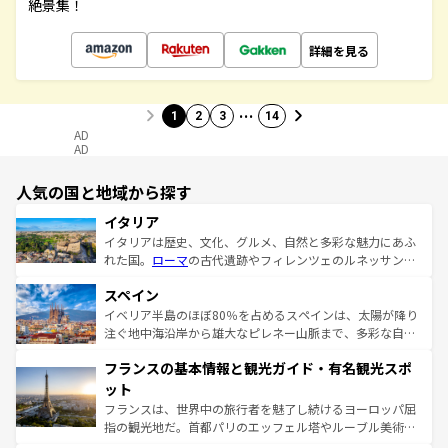
絶景集！
詳細を見る
…
1
2
3
14
AD
AD
人気の国と地域から探す
イタリア
イタリアは歴史、文化、グルメ、自然と多彩な魅力にあふ
れた国。
ローマ
の古代遺跡やフィレンツェのルネッサンス
美術、ヴェネツィアの運河など、歴史あるスポットはもち
スペイン
ろん、トスカーナの美しい田園風景やアマルフィ海岸の絶
景など、自然景観も見逃せない。観光の合間には、本場の
イベリア半島のほぼ80％を占めるスペインは、太陽が降り
ピザやパスタなど、絶品のイタリア料理を堪能することも
注ぐ地中海沿岸から雄大なピレネー山脈まで、多彩な自然
できる。朝目覚めてから夜眠るまで、すべての瞬間を楽し
と文化が詰まったヨーロッパ屈指の旅行先だ。多様な地域
フランスの基本情報と観光ガイド・有名観光スポ
ませてくれるイタリアで、忘れられない旅をしてみよう！
文化が根付くこの国では、情熱的なフラメンコ、熱気あふ
なお、新着のイタリア情報は
コンテンツ一覧
を参照してほ
れる闘牛、そして美味しいタパスが生活の一部となってい
ット
しい。
る。首都マドリードの洗練された雰囲気や、バルセロナの
フランスは、世界中の旅行者を魅了し続けるヨーロッパ屈
アートに溢れた街角から、地方では古代ローマ遺跡や中世
指の観光地だ。首都パリのエッフェル塔やルーブル美術館
の城塞都市、穏やかなビーチリゾートまで多彩な表情を見
といった象徴的なスポットから、田舎町の古風な美しさま