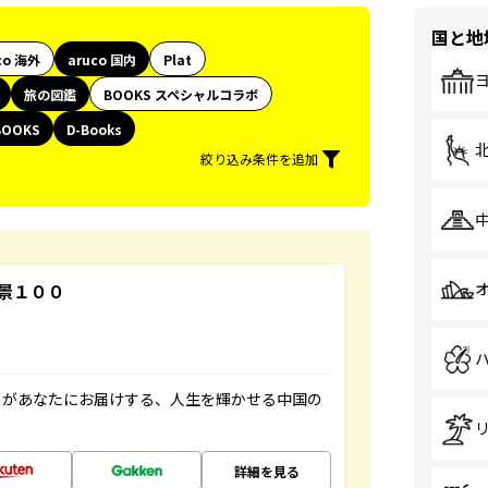
国と地
co 海外
aruco 国内
Plat
旅の図鑑
BOOKS スペシャルコラボ
BOOKS
D-Books
絞り込み条件を追加
景１００
」があなたにお届けする、人生を輝かせる中国の
詳細を見る