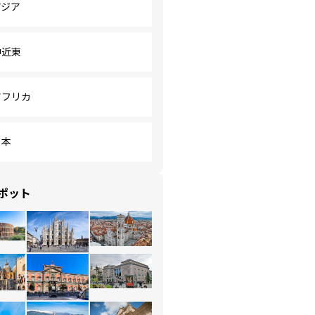
アジア
中近東
アフリカ
日本
ポット