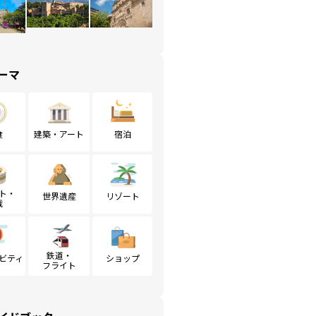
ーマ
食
建築・アート
宿泊
ト・
世界遺産
リゾート
戦
鉄道・
ビティ
ショップ
フライト