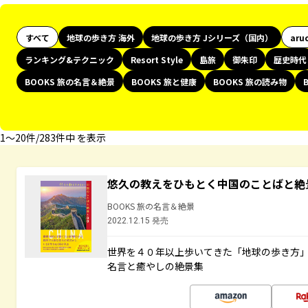
すべて
地球の歩き方 海外
地球の歩き方 Jシリーズ（国内）
aru
ランキング&テクニック
Resort Style
島旅
御朱印
歴史時代
BOOKS 旅の名言＆絶景
BOOKS 旅と健康
BOOKS 旅の読み物
1〜20件/283件中 を表示
悠久の教えをひもとく中国のことばと絶
BOOKS 旅の名言＆絶景
2022.12.15 発売
世界を４０年以上歩いてきた「地球の歩き方
名言と癒やしの絶景集